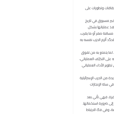
حقاقات وتطورات على
غير مسبوق في تاريخ
تنفذ عملياتها بشكل
 مسافة صفر أو ما يقرب،
َّد ألزم الحزب نفسه به
 لما يتمتع به من تفوق
 على التكيّف العملياتي،
تطوير الأداء العملياتي
دة من الحرب الإسرائيلية
ي سلة الإنجازات
 غزة. فهي تأتي بعد
 إلى ضرورة استكمالها،
 وفي فكّ الارتباط