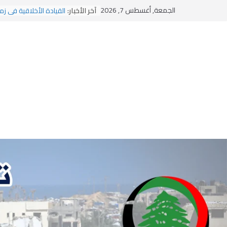
Ski
الجمعة, أغسطس 7, 2026
آخر الأخبار:
القيادة الأخلاقية في زم
t
الاستلاب الثقافي وتحديا
الاختراق الفكري… معرك
conten
وهن المؤسسات!
يومَ يَفيضُ العَرَقُ