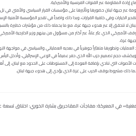
ع إرادة المقاومة عبر القنوات الفرنسية والأميركية.
مة عبر جبهة لبنان حضورها وتأثيرها على مؤسسات القرار السياسي والأمني في تل
قدير الخيارات وفي خلفية القرارات، وبدا ذلك واضحاً في تقدير المؤسسة الأمنية الإس
بنان لا تتحقق إلا عبر هدوء جبهة غزة، مع ما يحمله ذلك من مؤشرات خطيرة بالنسبة
موقف الأميركي الذي عبّر علناً، عبر أكثر من مسؤول من بينهم وزير الخارجية الأميركي
 جبهة غزة.
لعمليات وتطورها متغيّراً جوهرياً في بعديه العملياتي والسياسي في مواجهة التهدي
ويكشف حجم تصميم حزب الله الذي حفر عميقاً في الوعي الإسرائيلي، وأدخل اليأس ف
الأصوات التي تنادي بإضافة العودة إلى المستوطنات على الحدود مع لبنان، إلى أه
، وإنما ذلك مشروط بوقف الحرب على غزة الذي يؤدي إلى هدوء جبهة لبنان.
مغنية» في المعركة: مفاجآت المقا
حريق بشارة الخوري: اختناق تسعة 