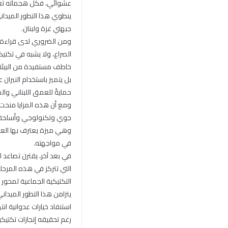
عشوائي، فكل هجماته تعتم
ينطوي هذا التطور الميدا
جبهتي غزة ولبنان.
ومن الضروري لدى قراءة و
الصراع، ولا يشبه في تكتيك
خاطف مستفيدة من البيئة ا
بل يتميز باستخدام النيرا
حمايةً للعمق اللبناني وال
ومع أن هذه المزايا منحت 
جوي وتكنولوجي وأسلحة دقي
وهي ميزة يعترف بها العدو 
في مواجهته.
في بعد آخر، يقترن تصاعد ا
التي تتركز في هذه المرحل
التكتيكية الجماعية لمحو
يتزامن هذا التطور الميدان
استنفاد خيارات عدوانية ان
رغم تحقيقه إنجازات تكتي