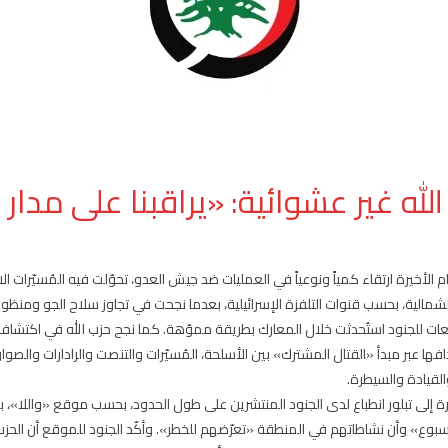
لله غير عشوائية: «يراقبنا على مدار
 الأخيرة ارتقاء كمياً ونوعياً في العمليات ضد جيش العدو، تحوّلت فيه المُسيّرات ا
مالية، بحسب قنوات التلفزة الإسرائيلية، بعدما نجحت في تجاوز سلاح الجو ومنظو
عات للجنود استُحدثت خلال المعارك بطريقة مموّهة. كما نجح حزب الله في اكتشاف
فها عبر مبدأ «القتال المشترك» بين الأسلحة، المُسيّرات والتنصت والرادارات والصوا
القيادة والسيطرة.
ة إلى تبلور انطباع لدى الجنود المنتشرين على طول الحدود، بحسب موقع «واللا»، بأ
لأسبوع» وأن نشاطاتهم في المنطقة «تعرّضهم للخطر». وأكّد الجنود للموقع أن الحز