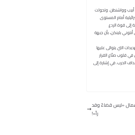
 أبيب وواشنطن. وتحولت
رائيلية أمام المستوى
 إلى قوة الردع
 أنتوني بلينكن، بأن جبهة
دات التي يتوالى عليها
ي قلوب صنّاع القرار
داف الحرب. في إشارة إلى
عمال «ليس قضاءً وقد
راً»!