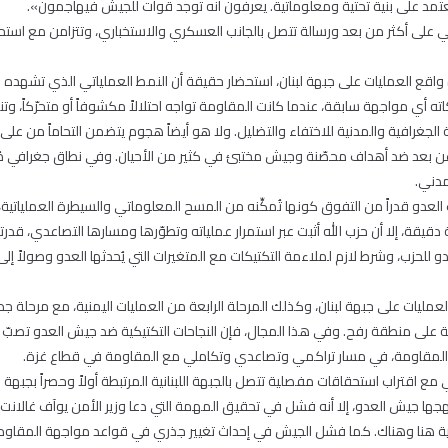
د على بنية تحتية ومعلوماتية. يعرفون أنه توجد قوات للجيش فيهاجمون».
ني على أكثر من بعد ورسالة تتصل بالجانب العسكري والاستخباري، وتتزامن مع است
اقع العمليات على جبهة لبنان، استحضار حقيقة أن النمط العملياتي الذي تشهده 
اته أي مواجهة سابقة، عندما كانت المقاومة تواجه احتلالاً مكشوفاً أو متحرّكاً، و
لجغرافية والمدنية للاختفاء والتضليل. ولا هو أيضاً هجوم يتضمن التحاماً من على
ن عن بعد ضد أهداف محصّنة وجيش مختبئ في كثير من الأحيان. وفي نطاق جغرافي مُحد
مدني.
العدو قدراً من التفوق كونها تُمكِّنه من المسح المعلوماتي والسيطرة العملياتية،
قة، إلا أن حزب الله أثبت عبر استمرار عملياته وتطوّرها ومسارها التصاعدي، قدرته
للحزب، وشرط لازم لملاءمة التكتيكات مع المتغيرات التي يُحدثها العدو وصولاً إلى 
لعمليات على جبهة لبنان، وكذلك المرحلة الرابعة من العمليات اليمنية، مع مرحلة جدي
ة على منطقة رفح. وفي هذا المجال، فإن النجاحات التكتيكية ضد جيش العدو تصبّ ف
ر المقاومة، في مسار تراكمي وتصاعدي وتكاملي مع المقاومة في قطاع غزة.
ي مع اقتراب استحقاقات مفصلية تتصل بالجبهة اللبنانية المرتبطة أولاً وحصراً بجبهة
تهجها جيش العدو، إلا أنه فشل في تحقيق المهمة التي دعا وزير الأمن يوآف غالانت
كية هنا وهناك. كما فشل الجيش في إحداث تغيير جذري في قواعد مواجهة المقاومة،