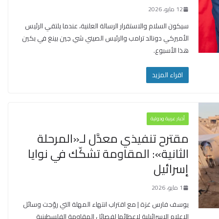
12 مايو، 2026
سيكون السلام والاستقرار الرسالة العلنية، عندما يلتقي الرئيس
الأميركي دونالد ترامب والرئيس الصيني شي جين بينغ في بكين
هذا الأسبوع.
اقراء المزيد
أخبار عربية ودولية
مقترح تنفيذي معدَّل لـ«المرحلة
الثانية»: المقاومة تشكّك في نوايا
إسرائيل
1 مايو، 2026
يوسف فارس غزة | مع اقتراب انتهاء المهلة التي روّجت وسائل
الإعلام الإسرائيلية لإعطائها لفصائل المقاومة الفلسطينية