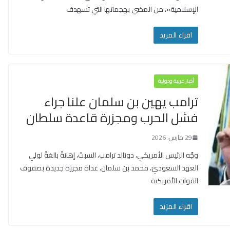
الإسلامية»، من المضي بهجماتها التي تسهدف
اقراء المزيد
أخبار عربية ودولية
ترامب يهين بن سلمان علنا جراء
فشل الحرب ومجزرة قاعدة سلطان
29 مارس، 2026
وجَّه الرئيس الأمريكي، دونالد ترامب، السبتَ، إهانةً بالغةً لولي
العهد السعوديّ، محمد بن سلمان، غداةَ مجزرة جديدة بصفوف
القوات الأمريكية
اقراء المزيد