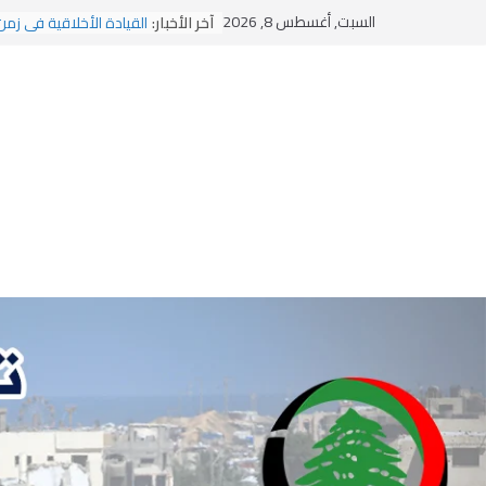
يومَ يَفيضُ العَرَقُ
Ski
السبت, أغسطس 8, 2026
آخر الأخبار:
القيادة الأخلاقية في زمن
t
الاستلاب الثقافي وتحديات
conten
الاختراق الفكري… معركة
وهن المؤسسات!