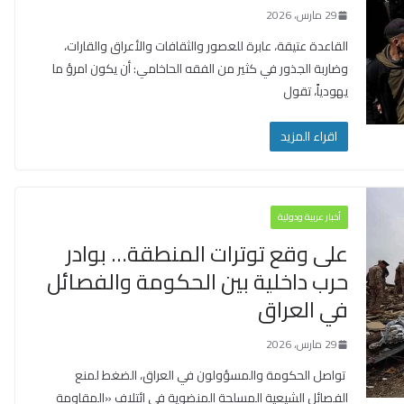
29 مارس، 2026
القاعدة عتيقة، عابرة للعصور والثقافات والأعراق والقارات،
وضاربة الجذور في كثير من الفقه الحاخامي: أن يكون امرؤ ما
يهودياً، تقول
اقراء المزيد
أخبار عربية ودولية
على وقع توترات المنطقة… بوادر
حرب داخلية بين الحكومة والفصائل
في العراق
29 مارس، 2026
تواصل الحكومة والمسؤولون في العراق، الضغط لمنع
الفصائل الشيعية المسلحة المنضوية في ائتلاف «المقاومة