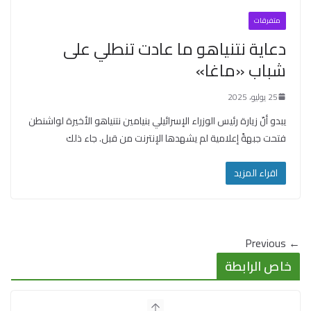
متفرقات
دعاية نتنياهو ما عادت تنطلي على
شباب «ماغا»
25 يوليو، 2025
يبدو أنّ زيارة رئيس الوزراء الإسرائيلي بنيامين نتنياهو الأخيرة لواشنطن
فتحت جبهةً إعلامية لم يشهدها الإنترنت من قبل. جاء ذلك
اقراء المزيد
← Previous
خاص الرابطة