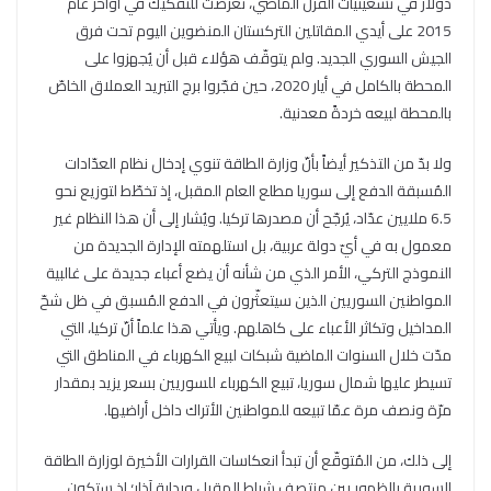
دولار في تسعينيات القرن الماضي، تعرّضت للتفكيك في أواخر عام
2015 على أيدي المقاتلين التركستان المنضوين اليوم تحت فرق
الجيش السوري الجديد. ولم يتوقّف هؤلاء قبل أن يُجهزوا على
المحطة بالكامل في أيار 2020، حين فجّروا برج التبريد العملاق الخاصّ
بالمحطة لبيعه خردةً معدنية.
ولا بدّ من التذكير أيضاً بأنّ وزارة الطاقة تنوي إدخال نظام العدّادات
المُسبقة الدفع إلى سوريا مطلع العام المقبل، إذ تخطّط لتوزيع نحو
6.5 ملايين عدّاد، يُرجّح أن مصدرها تركيا. ويُشار إلى أن هذا النظام غير
معمول به في أيّ دولة عربية، بل استلهمته الإدارة الجديدة من
النموذج التركي، الأمر الذي من شأنه أن يضع أعباء جديدة على غالبية
المواطنين السوريين الذين سيتعثّرون في الدفع المُسبق في ظل شحّ
المداخيل وتكاثر الأعباء على كاهلهم. ويأتي هذا علماً أنّ تركيا، التي
مدّت خلال السنوات الماضية شبكات لبيع الكهرباء في المناطق التي
تسيطر عليها شمال سوريا، تبيع الكهرباء للسوريين بسعر يزيد بمقدار
مرّة ونصف مرة عمّا تبيعه للمواطنين الأتراك داخل أراضيها.
إلى ذلك، من المُتوقّع أن تبدأ انعكاسات القرارات الأخيرة لوزارة الطاقة
السورية بالظهور بين منتصف شباط المقبل وبداية آذار؛ إذ ستكون