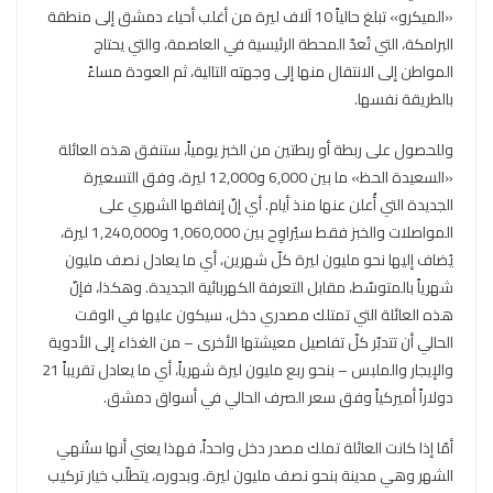
«الميكرو» تبلغ حالياً 10 آلاف ليرة من أغلب أحياء دمشق إلى منطقة
البرامكة، التي تُعدّ المحطة الرئيسية في العاصمة، والتي يحتاج
المواطن إلى الانتقال منها إلى وجهته التالية، ثم العودة مساءً
بالطريقة نفسها.
وللحصول على ربطة أو ربطتين من الخبز يومياً، ستنفق هذه العائلة
«السعيدة الحظ» ما بين 6,000 و12,000 ليرة، وفق التسعيرة
الجديدة التي أُعلن عنها منذ أيام. أي إنّ إنفاقها الشهري على
المواصلات والخبز فقط سيُراوِح بين 1,060,000 و1,240,000 ليرة،
يُضاف إليها نحو مليون ليرة كلّ شهرين، أي ما يعادل نصف مليون
شهرياً بالمتوسّط، مقابل التعرفة الكهربائية الجديدة. وهكذا، فإنّ
هذه العائلة التي تمتلك مصدري دخل، سيكون عليها في الوقت
الحالي أن تتدبّر كلّ تفاصيل معيشتها الأخرى – من الغذاء إلى الأدوية
والإيجار والملبس – بنحو ربع مليون ليرة شهرياً، أي ما يعادل تقريباً 21
دولاراً أميركياً وفق سعر الصرف الحالي في أسواق دمشق.
أمّا إذا كانت العائلة تملك مصدر دخل واحداً، فهذا يعني أنها ستُنهي
الشهر وهي مدينة بنحو نصف مليون ليرة. وبدوره، يتطلّب خيار تركيب