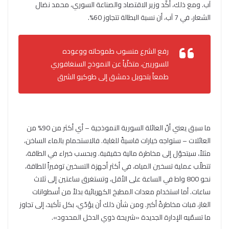
آب. ومع ذلك، أكّد وزير الاقتصاد والصناعة السوري، محمد نضال
الشعار، في 7 آب، أن نسبة البطالة تتجاوز 60%.
رفع الشرع منسوب طموحاته ووعوده
للسوريين، متخلّياً عن النموذج السنغافوري
طمعاً بتحويل دمشق إلى طوكيو الشرق
ما سبق يعني أنّ العائلة السورية النموذجية – أي أكثر من 90% من
العائلات – ستواجه خيارات قاسيةً للغاية. فالاستحمام بالماء الساخن،
مثلاً، سيتحوّل إلى مخاطرة مالية حقيقية. وبحسب خبراء في الطاقة،
تتطلّب عملية تسخين المياه، في أكثر أجهزة التسخين توفيراً للطاقة،
نحو 800 واط في الساعة على الأقل، وتستغرق ساعتين إلى ثلاث
ساعات. أما استخدام معدات المطبخ الكهربائية بدلاً من أسطوانات
الغاز، فبات مخاطرةً أكبر. ومن شأن ذلك أن يؤدّي، بكل تأكيد، إلى تجاوز
ما تسمّيه الإدارة الجديدة «شريحة ذوي الدخل المحدود».