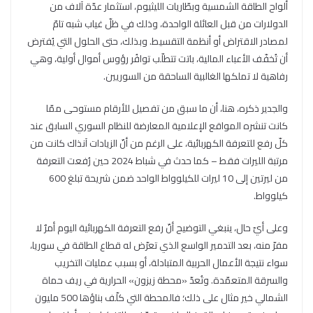
ألواح الطاقة الشمسية وبطّاريات الليثيوم، استثمار عدّة آلاف من
الدولارات من قبل العائلة الواحدة، وذلك في ظلّ غياب شبه تامّ
لمصادر الاقتراض أو أنظمة التقسيط. وبذلك، حتى الحلول التي يُفترض
أن تُخفّف الأعباء المالية، باتت تتطلّب توافُر رؤوس أموال أولية، وهي
رفاهية لا تملكها الغالبية الساحقة من السوريين.
والجدير ذكره، هنا، أن ما سبق من تفصيل للأرقام مستوحى ممّا
كانت تنشره المواقع الإعلامية المعارضة للنظام السوري السابق عند
كلّ رفع للتعرفة الكهربائية، على الرغم من أنّ الزيادات آنذاك كانت من
مرتبة الليرات فقط – كما حدث في شباط 2024 حين رُفعت التعرفة
من ليرتين إلى 10 ليرات للكيلوواط الواحد ضمن شريحة تبلغ 600
كيلوواط.
وعلى أيّ حال، ينبغي التوضيح أنّ رفع التعرفة الكهربائية اليوم أمرٌ لا
مفرّ منه، بعد التدمير الواسع الذي تعرّض له قطاع الطاقة في سوريا،
سواء نتيجة الأعمال الحربية المتبادلة، أو بسبب عمليات التخريب
والسرقة المتعمّدة. وتُعدّ «محطة زيزون» الحرارية في ريف حماة
الشمالي خير مثال على ذلك؛ فالمحطة التي كلّف بناؤها 500 مليون