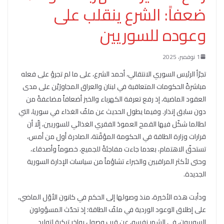
ضعفاً: الشرع ينقلب على
وعوده للسوريين
1 نوفمبر، 2025
تجرّأ الرئيس السوري الانتقالي، أحمد الشرع، على ما لم تجرؤ على فعله
مباشرةً الحكومات المتعاقبة في لبنان والعراق المجاورَيْن على مدى
العقود الماضية، إذ رفع تعرفة الكهرباء والخبز أضعافاً مضاعفةً من
دون سابق إنذار. وفيما يطول الحديث عن ملفّ الغذاء في سوريا، التي
لطالما شكّل فيها القمح العمودَ الفقري الغذائي للسوريين، إلّا أن
قرارات وزارة الطاقة في الحكومة المؤقّتة، الصادرة أول من أمس،
تستحقّ الاهتمام، بعدما جاءت مفاجئةً للجميع، خصوماً وأصدقاء،
وحتى لأكثر المراقبين والخبراء تشاؤماً من سياسات الإدارة السورية
الجديدة.
ودأبت هذه الأخيرة، منذ وصولها إلى الحكم في كانون الأوّل الماضي،
على إطلاق الوعود الوردية في ملفّ الطاقة؛ إذ تحدّث المسؤولون
السوريون، في الشهر نفسه، عن قرب وصول بواخر تركية لتوليد