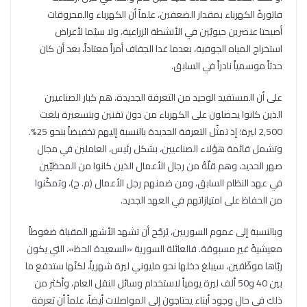
فاتورةُ الكهرباء بمقدار الضعفين، علماً أن الكهرباء والمحروقات
أصبحتا عنصرين حيويّين في الأنشطة الزراعية، ولا سيّما لأغراض
استخراج المياه الجوفية، بعدما غدا الجفاف أمراً معتاداً، بعد أن كان
حدثاً موسمياً نادراً في السابق.
على أن المستفيد الوحيد من التعرفة الجديدة، هم كبار الصناعيين
الذين كانوا يحصلون على الكهرباء من دون تقنين وبتسعيرة بلغت
2,500 ليرة؛ إذ تمثّل التعرفة الجديدة بالنسبة إليهم تخفيضاً بنحو 25%.
وتشمل قائمة هؤلاء الصناعيين، بشكل رئيس، العاملين في مجال
صهر الحديد، وهم قلّةٌ من رجال الأعمال الذين كانوا من المحظيّين
في عهد النظام السابق، ومن ضمنهم رجل الأعمال (م. ح)، وتمكّنوا
من الحفاظ على امتيازاتهم في العهد الجديد.
وبالنسبة إلى عموم السوريين، يُرجّح أن تشهد الأشهر المقبلة ضغوطاً
معيشيةً غير مسبوقة. فالعائلة السورية «السعيدة الحظ»، التي يكون
ربّاها موظّفين، سيبلغ دخلها نحو مليوني ليرة شهرياً، لكنّها ستدفع ما
بين 40 و50 ألف ليرة يومياً لاستخدام وسائل النقل العام، وأكثر من
ذلك في حال وجود أبناء يحتاجون إلى المواصلات أيضاً، علماً أن تعرفة