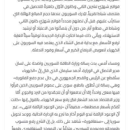
فواتير شهرَيْ تشرين الثاني وكانون الأوّل جاهزةً للتحصيل في
منتصف شباط تقريباً، ليُدرك السوريون عندها حجم المبالغ الهائلة التي
ستترتّب عليهم، قبل أن تصلهم مجدداً فواتير شهرَيْ كانون الثاني
وشباط في مطلع أيار، من دون أن يتمكّنوا من الاعتياد أو ترشيد
الاستهلاك. ويأتي ذلك فيما اختارت الإدارة الجديدة توقيتاً سيئاً للغاية
لرفع الأسعار، مع بداية فصل الشتاء الذي يعتمد فيه السوريون على
الكهرباء لتعويض الارتفاع الكبير في أسعار وقود التدفئة.
ومساء أمس، بدت رسالة وزارة الطاقة للسوريين واضحة على لسان
مدير الاتصال في الوزارة، أحمد سليمان، الذي قال إنّ «الكهرباء
ستُقطع عن الرئيس والقصر الجمهوري في حال عدم دفع الفاتورة»
وهي رسالة لن تُطبّق، بالطبع، سوى على عموم السوريين الذين قرأوا
فيها معنى واحداً: إمّا أن تدفعوا أو أن تتجمّدوا من البرد والجوع. أمّا
وزير الاقتصاد محمد الشعار فبرّر رفع سعر الكهرباء، بالقول إنها «كانت
تُقدّم بأسعار مصطنعة»، مضيفاً أن «زمن الوعود الزائفة انتهى». غير
أنّ الوعود الزائفة تبدو اليوم أكثر ما تبرع به الإدارة الحالية، ووعد تحويل
سوريا إلى «سنغافورة» شاهد على ذلك. بل إن الشرع رفع منسوب
طموحاته ووعوده للسوريين، متخلّياً عن النموذج السنغافوري طمعاً