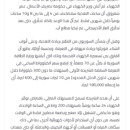
الكهرباء. ثم أعلن وزير الكهرباء في حكومة تصريف الأعمال، عمر
شقروق، أن ساعات التغذية ستتضاعف من 4 إلى ما بين 8 و10 ساعات
يومياً خلال شهرين فقط. غير أنّ هذا الوعد بالكاد تحقّق، حتى بعد
تدفّق الغاز الأذربيجاني عبر تركيا مطلع آب.
وقبل أن يتمكّن السوريون من التنعّم بزيادة التغذية، وعلى أبواب
الشتاء، فوجِئوا بزيادة مهولة في التعرفة. وبحسبة أوليّة، يظهر أن
الفارق بين تسعيرة الكهرباء القديمة وتلك التي أعلنتها وزارة الطاقة
السورية لا يقلّ عن 70 ضعفاً، إذ ارتفع سعر الكيلوواط الساعي في
التعرفة السابقة للشريحة الأولى (استهلاك ما دون 300 كيلوواط خلال
شهرين، لذوي الدخل المحدود) من 10 ليرات سورية إلى 600 ليرة، أي
ما إجماله 180,000 ليرة.
على أن هذه الشريحة تسمح للمستهلك المنزلي، بافتراض توفّر
الكهرباء 24 ساعة يومياً، باستهلاك 200 واط في الساعة الواحدة،
وهو ما يكفي لتشغيل برّاد صغير وبضعة مصابيح فقط في الوقت
نفسه، من دون أي استخدام لأدوات كهربائية أخرى، بما في ذلك
سخّانات المياه أو الغسالات أو أجهزة التكييف والتدفئة، أو حتى معدات