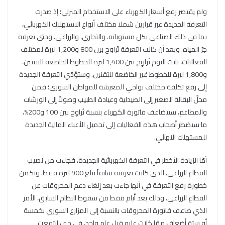
ولم يقتصر رفع أسعار الكهرباء على الاستخدام المنزلي؛ إذ صدرت
التعرفة الجديدة عبر قرارين شملا مختلف أنواع الاستهلاك الكهربائي،
بما في ذلك الصناعي بكل مستوياته، والتجاري، والزراعي، وحتى تعرفة
جرّ المياه. وبعد أن كانت التعرفة تُراوِح بين 800 و1,200 ليرة لمختلف
الفعاليات، باتت اليوم تُراوِح بين 1,400 ليرة للخطوط الخاضعة للتقنين،
و1,800 ليرة للخطوط غير الخاضعة للتقنين. وستؤدّي التعرفة الجديدة
إلى رفع تكلفة مختلف نواحي المعيشة للمواطن السوري؛ فمن
محلّ البقالة الصغير إلى الصيدلية وعيادة الطبيب وصولاً إلى الورشات
والمطاعم، ستتضاعف فاتورة الكهرباء بنسبة تُراوِح بين 100 و200%،
ما سيضطر أصحاب هذه الفعاليات إلى تحميل الأعباء المالية الجديدة
للمستهلك النهائي.
أمّا الزيادة الأخطر في التعرفة الكهربائية الجديدة، فجاءت من نصيب
القطاع الزراعي، الذي كانت تعرفته سابقاً تبلغ 900 ليرة فقط. وتكمن
خطورة رفع التعرفة في أنها جاءت بعد إلغاء دعم المحروقات عن
القطاع الزراعي، وذلك بعد أيام فقط من سقوط النظام السابق، الأمر
الذي ضاعف فاتورة المحروقات بالنسبة إلى المزارع السوري بخمسة
أو ستة أضعاف ممّا كانت عليه قبل عام واحد، في حين ارتفعت