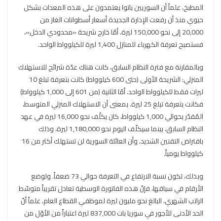
المطبخ، علماً أن السوريين باتوا يعتمدون على هذه المعدات بشكل
حيوي منذ أن رفعت الإدارة الجديدة أسعار أسطوانات الغاز من
20,000 إلى نحو 150,000 ليرة. أمّا خارج شريحة «محدودي الدخل»،
فستصبح تعرفة الكهرباء للمنازل 1,400 ليرة للكيلوواط الواحد.
وبالمقارنة مع فترة النظام السابق، كانت هناك عدّة شرائح للاستهلاك
المنزلي: الشريحة الأولى (حتى 600 كيلوواط) كانت بتعرفة تبلغ 10
ليرات فقط للكيلوواط الواحد. أمّا الثانية (من 601 إلى 1,000 كيلوواط)
فكانت بتعرفة تبلغ 25 ليرة. بمعنى أن الاستهلاك المنزلي المتوسط،
المُقدّر بحوالي 1,000 كيلوواط، كان يكلّف نحو 16,000 ليرة في عهد
النظام السابق، بينما سيكلّف اليوم نحو 1,180,000 ليرة، وذلك
بافتراض التقنين الشديد، وأن العائلة السورية لن تستهلك أكثر من 16
كيلوواط يومياً.
وبذلك، تكون نسبة الارتفاع في التعرفة حوالي 73 ضعفاً. ولوضع
الأرقام في سياقها، فإنّ هذه الفاتورة الوسطية تعادل تقريباً متوسّط
الراتب الشهري، البالغ نحو مليون ليرة لموظفي القطاع العام، علماً أنّ
الحد الأدنى للأجور في سوريا بات 837,000 ليرة اعتباراً من الأوّل من