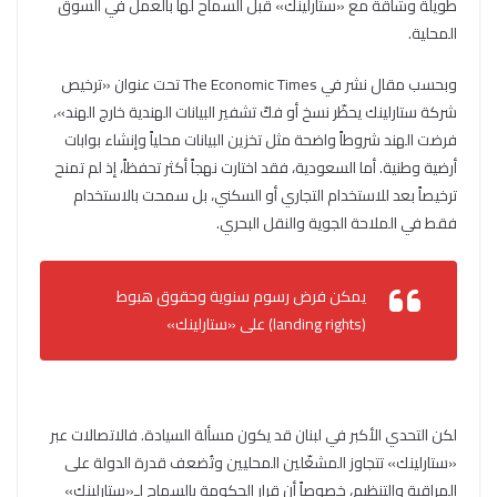
طويلة وشاقة مع «ستارلينك» قبل السماح لها بالعمل في السوق
المحلية.
وبحسب مقال نشر في The Economic Times تحت عنوان «ترخيص
شركة ستارلينك يحظّر نسخ أو فكّ تشفير البيانات الهندية خارج الهند»،
فرضت الهند شروطاً واضحة مثل تخزين البيانات محلياً وإنشاء بوابات
أرضية وطنية. أما السعودية، فقد اختارت نهجاً أكثر تحفظاً، إذ لم تمنح
ترخيصاً بعد للاستخدام التجاري أو السكني، بل سمحت بالاستخدام
فقط في الملاحة الجوية والنقل البحري.
يمكن فرض رسوم سنوية وحقوق هبوط
(landing rights) على «ستارلينك»
لكن التحدي الأكبر في لبنان قد يكون مسألة السيادة. فالاتصالات عبر
«ستارلينك» تتجاوز المشغّلين المحليين وتُضعف قدرة الدولة على
المراقبة والتنظيم، خصوصاً أن قرار الحكومة بالسماح لـ«ستارلينك»