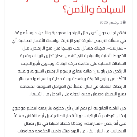
السيادة والأمن؟
3 نوفمبر، 2025
تقدّم تجارب دول أخرى مثل الهند والسعودية والأردن، دروساً مهمّة
في مسألة الترخيص لشركة تبيع الإنترنت بواسطة الأقمار الصناعية، أي
«ستارلينك». فهناك مسائل يجب درسها قبل منح الترخيص، مثل
الشروط الأمنية والسيادية التي تشمل مكان تخزين البيانات وقدرة
السلطات المحلية على متابعة حركة البيانات، وجدوى تأجير الطيف
التردّدي من زاويتين؛ مالية تتعلق برسوم الترخيص السنوية، وتقنية
للتأكد من ولوج الشبكة بواسطة بوابة محلية وانسجامها مع سائر
الترددات العاملة في لبنان، فضلاً عن العوامل السوقية المتعلقة
بمنع الاحتكار وضمان قدرة الدولة على التدخل في الأسعار.
من الناحية القانونية، لم يقم لبنان بأي خطوة تشريعية لتنظيم موضوع
إدخال شركات بثّ الإنترنت عبر الأقمار الصناعية. بل تُرك النقاش مغلقاً
على أنه يخصّ «ستارلينك» وحدها كخطة احتياط في حال تعطّل
الاتصالات في لبنان. لكن في الهند مثلاً، خاضت الحكومة مفاوضات