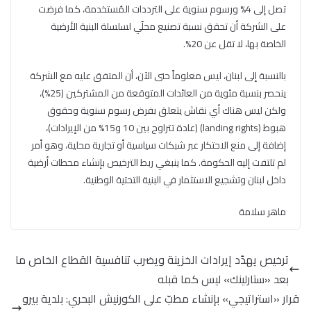
تصل إلى 4% ورسوم سنوية على الترددات المُستخدمة، كما فرضت
على الشركة أن تحقق نسبة تصنيع محلّي لسلسلة البنية الأرضية
الخاصة بها، لا تقل عن 20%.
بالنسبة إلى لبنان، ليس معلوماً حتى الآن، أن المتفق عليه مع الشركة
ينحصر بنسبة مئوية من العائدات المتوقعة من المشتركين (25%)،
ولكن ليس هناك أي نقاش يتعلق بفرض رسوم سنوية وحقوق
هبوط (landing rights) (عادة تتراوح بين 10 و15% من الإيرادات)،
إضافة إلى منع الاحتكار عبر شبكات سياسية أو تجارية محلية، وهو أمر
لم تلتفت إليه الحكومة. كما ينبغي ربط الترخيص بإنشاء محطات أرضية
داخل لبنان وتشجيع الاستثمار في البنية التحتية الوطنية.
ماهر سلامة
ترخيص يهدّد إيرادات الخزينة ويضرب تنافسية القطاع الخاص ما
بعد «ستارلينك» ليس كما قبله
قرار «استراتيجي» بإنشاء مطبّ على الكورنيش البحري: بلدية بيرو