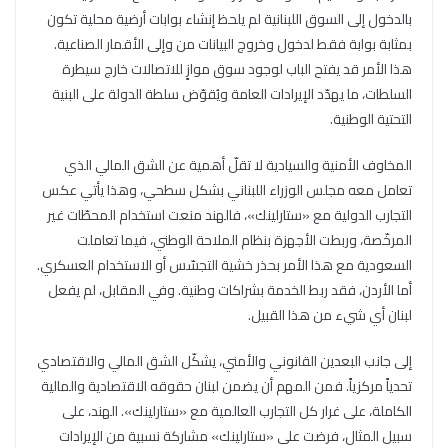
بالدخول إلى السوق اللبنانية لم يلحظ إنشاء بوابات أرضية محلية تكون
بمثابة بوابة فقط لدخول وخروج البيانات من وإلى الأقمار الصناعية.
هذا الأمر قد يفتح الباب لوجود سوق موازٍ للاتصالات خارج سيطرة
السلطات، ما يهدّد الإيرادات العامة ويُقوّض سلطة الدولة على البنية
التحتية الوطنية.
المخاوف الأمنية والسيادية لا تقلّ أهمية عن الشق المالي الذي
تعامل معه مجلس الوزراء اللبناني بشكل سطحي، وهذا يأتي عكس
التجارب الدولية مع «ستارلينك»، فالهند منعت استخدام المحطّات غير
المرخّصة، وربطت الأجهزة بنظام الملاحة الوطني، فيما تعاملت
السعودية مع هذا الأمر بحذر خشية التجسّس أو الاستخدام العسكري.
أما الأردن، فقد ربط الخدمة بشراكات وطنية. وفي المقابل، لم يفعل
لبنان أي شيء من هذا القبيل.
إلى جانب البعدين القانوني والأمني، يشكّل الشق المالي والاقتصادي
تحدياً مركزياً. فمن المهم أن يضمن لبنان حقوقه الاقتصادية والمالية
الكاملة، على غرار كل التجارب العالمية مع «ستارلينك». الهند، على
سبيل المثال، فرضت على «ستارلينك» مشاركة نسبية من الإيرادات