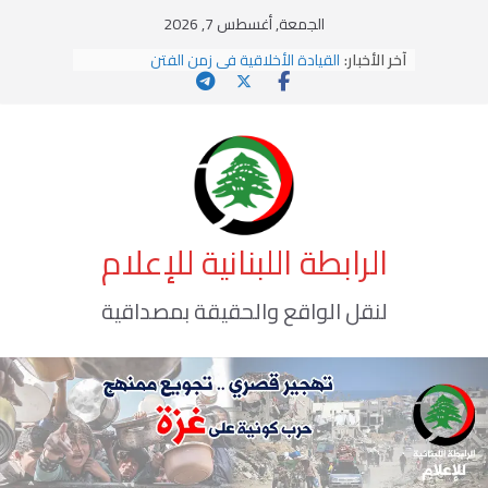
Ski
الجمعة, أغسطس 7, 2026
t
آخر الأخبار:
القيادة الأخلاقية في زمن الفتن
conten
الاستلاب الثقافي وتحديات الهوية الإسلامية
الاختراق الفكري… معركة الوعي الأخطر
وهن المؤسسات!
يومَ يَفيضُ العَرَقُ
الرابطة اللبنانية للإعلام
لنقل الواقع والحقيقة بمصداقية