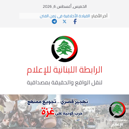
Ski
الخميس, أغسطس 6, 2026
t
آخر الأخبار:
القيادة الأخلاقية في زمن الفتن
conten
الاستلاب الثقافي وتحديات الهوية الإسلامية
الاختراق الفكري… معركة الوعي الأخطر
وهن المؤسسات!
يومَ يَفيضُ العَرَقُ
الرابطة اللبنانية للإعلام
لنقل الواقع والحقيقة بمصداقية