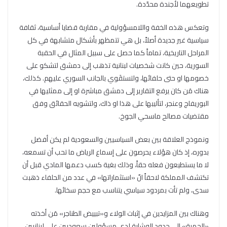
تطويعهما لأجندة محدّدة.
وتعكس هذه الخفة واللامسؤولية في مقاربة قضايا أساسية، ثقافة
سياسية غير جديدة أصلاً، بل هي تتمظهر بأشكال متشابهة في كل
المراحل التاريخية، تماماً كما حصل على سبيل المثال في الحقبة
السورية، حين كانت شخصيات لبنانية تذهب إلى دمشق لتشكو على
خصومها او حتى حلفائها، ولتستقَوي بالجانب السوري عليهم. كذلك،
هناك مَن كان يرفع التقارير إلى دمشق مباشرة او إلى ممثليها في
البوريفاج وعنجر، لتأليبها على هذا او ذاك، ولتشويه الحقائق وفق
مقتضيات مصالح ماسحي الجوخ.
ونموذج العلاقة بين بعض السياسيين والسعودية لم يكن أفضل
بدوره، إذ كان هؤلاء يحرصون على إسماع الرياض ما تحب أن تسمعه،
لا ما يستطيعون فعله حقاً، وذلك بغية كسب دعمها المادي قبل أن
تكتشف المملكة لاحقاً انّ «استثماراتها» في عدد من الحلفاء ذهبت
سدى، ولم تأت بمردود سياسي يتناسب مع حجم سخائها.
وهناك بين المزايدين في إثبات الولاء و«تبييض الطناجر» مَن أخذته
«الحمية» إلى حدود الوشاية لدى مسؤولين سعوديين على لبنانيين