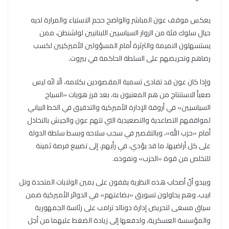
يعكس موقف عون المباشر والواضح حجم الاستياء والمرارة لديه
حيال سلوك فئة من الزوار السياسيين اللبنانيين لواشنطن، ممن
يستسهلون النميمة والثرثرة أمام المسؤولين الأميركيين لكسب
رضاهم وتحريضهم على السلطة الحاكمة في بيروت.
وإذا كان عون قد تفادى تسمية المقصودين بكلامه، الّا انّه ليس
صعباً الاستنتاج من هم المعنيون به، بعد فرز هويات «السياح
السياسيين» في أروقة الإدارة الأميركية والتدقيق في الخط البياني
لمواقفهم التصاعدية والتصعيدية التي تتهم عون والجيش بالتخاذل
أمام «حزب الله»، وبالتقصير في سحب سلاحه وبسط سلطة الدولة
على كل أراضيها، ما قد يؤدي، في رأيهم، إلى تضييع فرصة ثمينة
للتخلص من قوة «الحزب» ونفوذه.
ويبدو أنّ أصحاب هذه النظرية يقفون على يمين الولايات المتحدة وتل
ابيب، وهم يحاولون تسويق «بضاعتهم» في الدوائر الأميركية ضمن
سياق مسعى لتحريض إدارة دونالد ترامب على رئاسة الجمهورية
والمؤسسة العسكرية، ولدفعها إلى زيادة الضغط عليهما من أجل