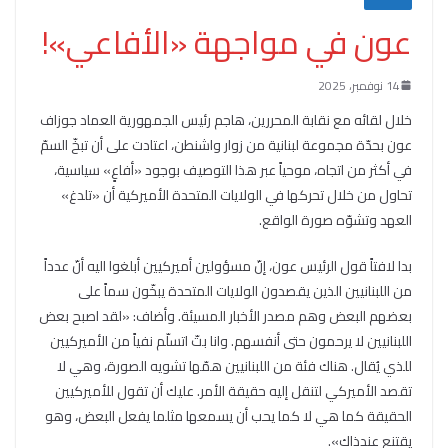
عون في مواجهة «الأفاعي»!
14 نوفمبر، 2025
خلال لقائه مع نقابة المحررين، هاجم رئيس الجمهورية العماد جوزاف
عون بحدّة مجموعة لبنانية من زوار واشنطن، اعتادت على أن تبخّ السمّ
في أكثر من اتجاه، موحياً عبر هذا التوصيف بوجود «أفاعٍ» سياسية،
تحاول من خلال تحركها في الولايات المتحدة الأميركية أن «تلدغ»
العهد وتشوّه صورة الواقع.
بدا لافتاً قول الرئيس عون، إنّ مسؤولين أميركيين أبلغوا اليه أنّ عدداً
من اللبنانيين الذين يقصدون الولايات المتحدة يبخّون سماً على
بعضهم البعض وهم مصدر الأخبار المسيئة. وأضاف: «لقد اصبح بعض
اللبنانيين لا يرحمون حتى أنفسهم. وانا بتّ اتسلّم نفياً من الأميركيين
للذي يُقال. هناك فئة من اللبنانيين همّها تشويه الصورة، وهي لا
تقصد الأميركي لتنقل إليه حقيقة الأمر. عليك أن تقول للأميركيين
الحقيقة كما هي لا كما يحب أن يسمعها مثلما يفعل البعض، وهو
يقتنع عندذاك».