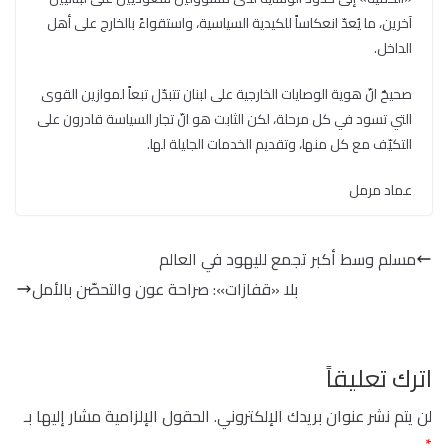
آخرين، ما يُعدّ انعكاساً للكيدية السياسية، واستقواءً بالخارج على أهل
الداخل.
صحيحٌ انّ هوية الوصايات الخارجية على لبنان تتبدّل تبعاً لموازين القوى
التي تسود في كل مرحلة، لكن الثابت هو انّ تجار السياسة قادرون على
التكيّف مع كل منها، وتقديم الخدمات الجليلة لها.
عماد مرمل
مسلم وسط أكبر تجمع لليهود في العالم
بلا «قفازات»: صراحة عون والتحصّن بالأمل
اترك تعليقاً
لن يتم نشر عنوان بريدك الإلكتروني.
الحقول الإلزامية مشار إليها بـ
*