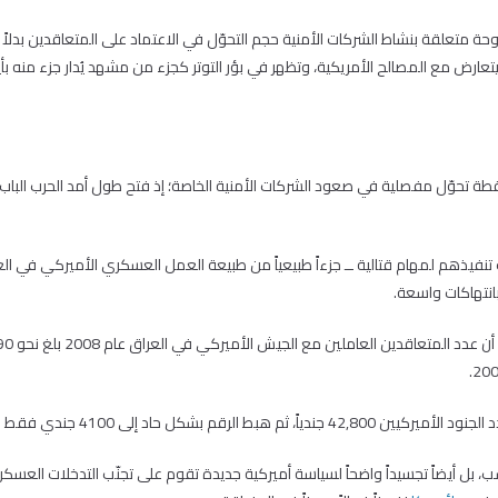
حة متعلقة بنشاط الشركات الأمنية حجم التحوّل في الاعتماد على المتعاقدين بدلاً م
 يتعارض مع المصالح الأمريكية، وتظهر في بؤر التوتر كجزء من مشهد يُدار جزء منه ب
لت حرب العراق التي قادتها الولايات المتحدة عام 2003 نقطة تحوّل مفصلية في صعود الشركات الأمنية الخاصة؛ إذ فتح 
ك تنفيذهم لمهام قتالية ــ جزءاً طبيعياً من طبيعة العمل العسكري الأميركي في 
، بل أيضاً تجسيداً واضحاً لسياسة أميركية جديدة تقوم على تجنّب التدخلات العس