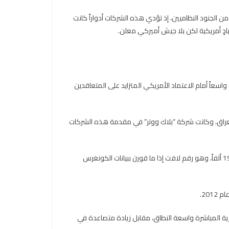
ن الجنود النظاميين، إذ تؤدي هذه الشركات أدواراً كانت
أيادٍ أمريكية لكن بلا جيش أميركي معلن.
طول أمد الحرب الباب واسعاً أمام الاعتماد الأمريكي المتزايد على المتعاقدين
العراق، وكانت شركة “بلاك ووتر” في مقدمة هذه الشركات
تُظهر تقارير سابقة لمكتب الميزانية في الكونغرس الأميركي أن عدد المتعاقدين العاملين مع الجيش الأميركي في العراق عام 2008 بلغ نحو 190 ألفاً، وهو رقم لافت إذا ما قورن ببيانات الكونغرس
كرية المباشرة واسعة النطاق، مقابل زيادة متصاعدة في