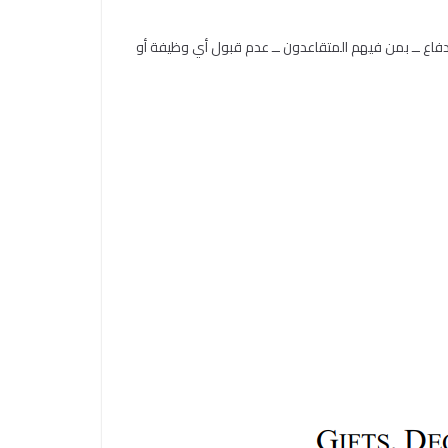
يركية؛ فالقانون الفيدرالي الأميركي (1005.13) يفرض على منتسبي وزارة الدفاع ــ بمن فيهم المتقاعدون ــ عدم قبول أي وظيفة أو