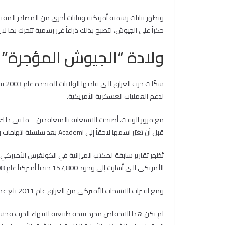
وتظهر بيانات رسمية أمريكية وبيانات أخرى من المصادر المفتو
حكراً على الجيوش، لتصبح بذلك ذراعاً غير رسمية تتحرك بما لا
ولادة “الجيوش المؤجرة”
شكّ
لدعم العمليات العسكرية الأمريكية.
مع مرور الوقت، أصبحت الاستعانة بالمتعاقدين ــ ما في ذل
قبل أن تغيّر اسمها لاحقاً إلى Academi بعد سلسلة اتهامات بانتهاكات واسعة.
الأمريكي التي أشارت إلى وجود 157,800 جندياً أميركياً عام 2008.
ومع اقتراب الانسحاب الأميركي من العراق عام 2011 بلغ عدد الجنود الأميركيين 42,800 جندياً، ثم هبط الرقم بشكل حاد إلى 4100 جندي فقط عام 2012.
لم يكن هذا الانخفاض مجرد نتيجة طبيعية لانتهاء الحرب فحسب