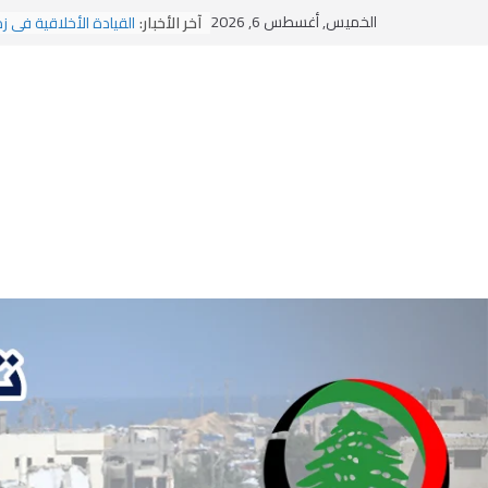
يومَ يَفيضُ العَرَقُ
Ski
الخميس, أغسطس 6, 2026
آخر الأخبار:
القيادة الأخلاقية في ز
t
الاستلاب الثقافي وتحدي
الاختراق الفكري… معر
conten
وهن المؤسسات!