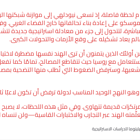
ام لحظة فاصلة، إذ تسعى نيودلهي إلى موازنة شبكتها ال
ل موسكو على إعادة بناء تحالفاتها خارج الفضاء الغربي
مباشرة، لتتحول إلى جزء من معادلة استراتيجية جديدة تت
الم يعاد تشكيله على وقع الأزمات والتحولات الكبرى.
 من أولئك الذين يتمنون أن ترى الهند نفسها مضطرة لاختي
ستتعامل مع روسيا حيث تتقاطع المصالح، تمامًا كما تفعل م
م شعبها، وسترفض الضغوط التي تُطلب منها التضحية بمصا
. وهو النهج الوحيد المناسب لدولة ترفض أن تكون لاعبًا ث
تكزات قديمة تتهاوى. وفي مثل هذه اللحظات، لا يصبح الا
علّمته الهند عبر التجارب والاختبارات القاسية—ولن تنساه ا
ما للدراسات الاستراتيجية