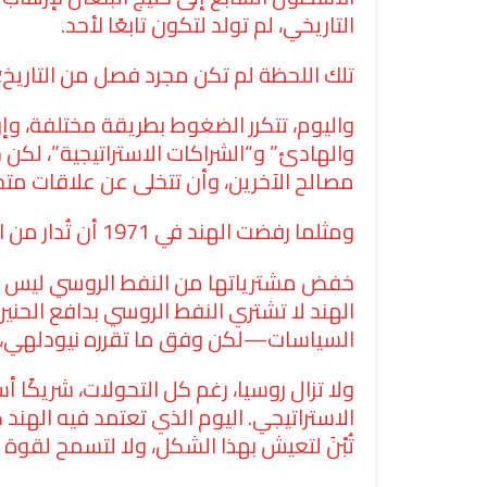
التاريخي، لم تولد لتكون تابعًا لأحد.
تلك اللحظة لم تكن مجرد فصل من التاريخ؛
واليوم، تتكرر الضغوط بطريقة مختلفة، وإن
والهادئ” و“الشراكات الاستراتيجية”، لكن 
مصالح الآخرين، وأن تتخلى عن علاقات مت
ومثلما رفضت الهند في 1971 أن تُدار من الخارج، ترفض اليوم فكرة أن تأتي قراراتها من وراء المحيط.
خفض مشترياتها من النفط الروسي ليس رضو
الهند لا تشتري النفط الروسي بدافع الحني
السياسات—لكن وفق ما تقرره نيودلهي، لا 
ولا تزال روسيا، رغم كل التحولات، شريكًا أ
الاستراتيجي. اليوم الذي تعتمد فيه الهند 
تُبْنَ لتعيش بهذا الشكل، ولا لتسمح لقو