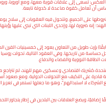
 العكس: تسعى إلى علاقات قوية معها، ومع أوروبا، وروسي
ساس أن تُعامل كقوة صاعدة لا كدولة تابعة.
شروطها على الجميع، وتتحول فيه العقوبات إلى سلاح يومي
هند؛ إنه ضرورة لها، وإحدى اللبنات التي تبني عليها رؤيته
ابقًا) بإرث طويل من التعاون يعود إلى خمسينيات القرن ا
ل حساسة من تاريخها. وفي العقود التالية، تحولت روسيا 
ات الطاقة النووية والفضاء والدفاع.
 المتحدة كشريك اقتصادي وعسكري مهم للهند، لم تتراجع 
صة قادرة على التكيف مع التحولات الدولية. ومع صعود آ
ع الشركاء لا استبدالهم”، وهو ما جعلها تستمر في تعزيز ال
ًا إضافيًا، ويضع العلاقات بين البلدين في إطار يتجاوز ال