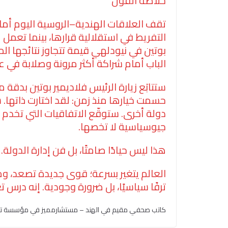
خلاصة القول
تقف العلاقات الهندية–الروسية اليوم أم
التفريط في استقلالية قرارها، بينما تعم
بوتين في نيودلهي قيمة تتجاوز نتائجها ال
الباب أمام شراكة أكثر مرونة وصلابة في ع
ستتابَع زيارة الرئيس فلاديمير بوتين بدقة
حسمت خيارها منذ زمن: لقد اختارت ذاتها. 
دولة أخرى. ستوقّع الاتفاقيات التي تخد
جيوسياسية لا تخصها.
هذا ليس حيادًا صامتًا، بل فن إدارة الدولة
العالم يتغير بسرعة؛ قوى جديدة تصعد، ومر
ترفًا سياسيًا، بل ضرورة وجودية. إنه درس ت
كاتب صحفي مقيم في الهند – مستشارمميز في مؤسسة تيليتو