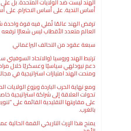
الهند ليست ضد الولايات المتحدة. بل على
أساس الندية. على أساس الاحترام. على أ
ترفض الهند عالمًا تُملي فيه قوة واحدة 
العالم متعدد الأقطاب ليس شعارًا ترفعه ال
سبعة عقود من التحالف البراغماتي
ترتبط الهند وروسيا (والاتحاد السوفيتي س
دعم نيودلهي سياسيًا وعسكريًا خلال مراح
ومنحت الهند امتيازات استراتيجية في مجال
ومع نهاية الحرب الباردة وبزوغ الولايات
تحولت العلاقة إلى شراكة استراتيجية خا
على مقاربتها التقليدية القائمة على “تنوي
بالغرب.
يمنح هذا الإرث التاريخي القمة الحالية عمق
الأمد.