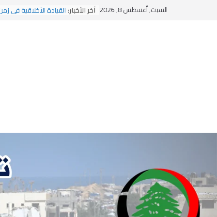
يومَ يَفيضُ العَرَقُ
Ski
السبت, أغسطس 8, 2026
آخر الأخبار:
القيادة الأخلاقية في زمن
t
الاستلاب الثقافي وتحديات
conten
الاختراق الفكري… معركة
وهن المؤسسات!