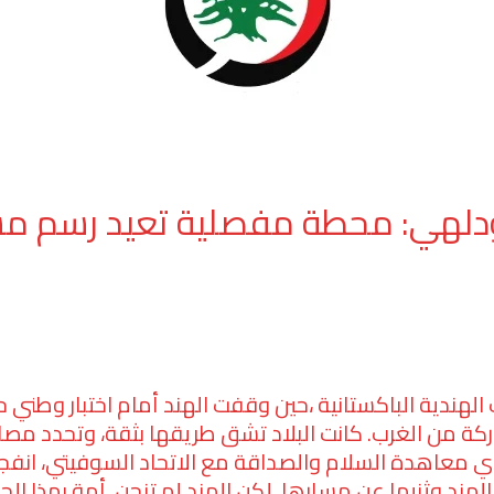
لهي: محطة مفصلية تعيد رسم مست
رة إلى عام 1971، خلال الحرب الهندية الباكستانية ،حين وقفت الهند أمام ا
كة من الغرب. كانت البلاد تشق طريقها بثقة، وتحدد مصالح
غاندي معاهدة السلام والصداقة مع الاتحاد السوفيتي، انف
لهند وثنيها عن مسارها. لكن الهند لم تنحنِ. أمة بهذا ال