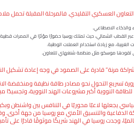
 التعاون العسكري التقليدي. فالمرحلة المقبلة تحمل مل
 والذكاء الاصطناعي.
ل عبر القطب الشمالي، حيث تمتلك روسيا حضورًا مؤثرًا في الممرات قطبية
بات الغربية، مع زيادة استخدام العملات الوطنية.
لتي تقودها موسكو مثل منظمة شنغهاي للتعاون.
شراكة مرنة” قادرة على الصمود في وجه إعادة تشكيل الن
ورة تسريع التحول نحو مصادر طاقة نظيفة ومنخفضة الانبعا
لطاقة النووية أكبر مشروعات الهند النووية، وتجسيدًا مب
اسي يجعلها لاعبًا محوريًا في التنافس بين واشنطن وبك
اكة الدفاعية والتنسيق الأمني مع روسيا من جهة أخرى. و
ميًا، وجدت روسيا في الهند شريكًا موثوقًا قادرًا على ت