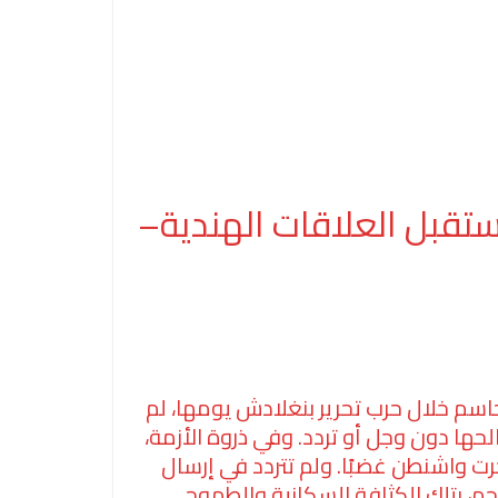
قبل العلاقات الهندية–
ختبار وطني حاسم خلال حرب تحرير بنغلادش يومها، لم
ها دون وجل أو تردد. وفي ذروة الأزمة،
جرت واشنطن غضبًا. ولم تتردد في إرسال
حجم، بتلك الكثافة السكانية والطموح