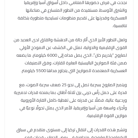
نجحت في فرض حضورها المتنامي داخل أسواق آسيا وإفريقيا
والشرق الأوسط، مستفيدة من التطور المتسارع في صناعاتها
العسكرية وقدرتها على تقديم منظومات تسليحية متطورة بتكلفة
تنافسية.
ولعل التطور الأبرز الذي أثار حالة من الدهشة والقلق لدى العديد من
القوى الإقليمية والدولية، تمثل في الكشف عن النموذج الأولي
لصاروخ “يلدريم خان”، الذي يصل مداه إلى 6000 كيلومتر، ما يضعه
ضمن فئة الصواريخ الباليستية العابرة للقارات، وفق التصنيفات
العسكرية المعتمدة للصواريخ التي يتجاوز مداها 5500 كيلومتر.
ويتميز الصاروخ بسرعة تصل إلى نحو 25 ضعف سرعة الصوت، مع
قدرة على حمل رأس حربي يزن ثلاثة أطنان، بما يمنحه قدرات تدميرية
وردعية عالية، فضلًا عن قدرته على تغطية كامل القارة الأوروبية
وأجزاء واسعة من آسيا وإفريقيا، الأمر الذي يمثل تحولًا نوعيًا في
موازين القوة الإقليمية.
وتشير هذه القدرات إلى انتقال تركيا إلى مستوى متقدم في سباق
التكنولوجيا الصاروخية، متجاوزة في بعض الجوانب قدرات قوى