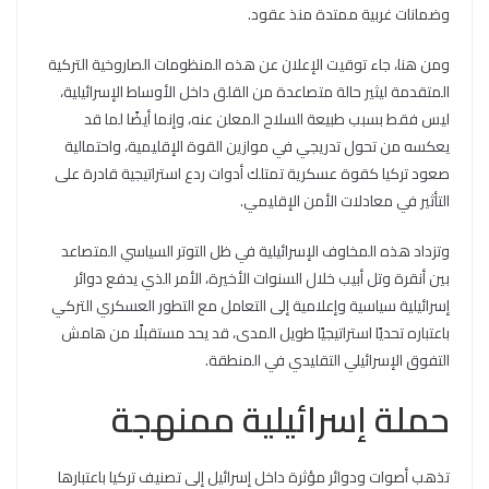
وضمانات غربية ممتدة منذ عقود.
ومن هنا، جاء توقيت الإعلان عن هذه المنظومات الصاروخية التركية
المتقدمة ليثير حالة متصاعدة من القلق داخل الأوساط الإسرائيلية،
ليس فقط بسبب طبيعة السلاح المعلن عنه، وإنما أيضًا لما قد
يعكسه من تحول تدريجي في موازين القوة الإقليمية، واحتمالية
صعود تركيا كقوة عسكرية تمتلك أدوات ردع استراتيجية قادرة على
التأثير في معادلات الأمن الإقليمي.
وتزداد هذه المخاوف الإسرائيلية في ظل التوتر السياسي المتصاعد
بين أنقرة وتل أبيب خلال السنوات الأخيرة، الأمر الذي يدفع دوائر
إسرائيلية سياسية وإعلامية إلى التعامل مع التطور العسكري التركي
باعتباره تحديًا استراتيجيًا طويل المدى، قد يحد مستقبلًا من هامش
التفوق الإسرائيلي التقليدي في المنطقة.
حملة إسرائيلية ممنهجة
تذهب أصوات ودوائر مؤثرة داخل إسرائيل إلى تصنيف تركيا باعتبارها