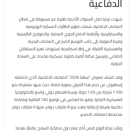
الدفاعية
شهدت تركيا خلال السنوات الأخيرة طفرة غير مسبوقة في قطاع
الصناعات الدفاعية، شملت تطوير الطائرات المسيّرة الهجومية
والاستراتيجية، وأنظمة الدفاع الجوي المحلية، والصواريخ الباليستية
وفرط الصوتية، إلى جانب التوسع الكبير في الصناعات البحرية
والعسكرية الثقيلة، في إطار استراتيجية تستهدف تعزيز الاستقلال
الدفاعي وترسيخ مكانة أنقرة كقوة عسكرية صاعدة على الساحة
الدولية.
وقد كشف معرض “ساها 2026” للصناعات الدفاعية، الذي احتضنته
إسطنبول، عن حجم هذا التحول بصورة لافتة، حيث شهد مشاركة نحو
1700 شركة من 120 دولة، وسط اهتمام دولي واسع بالتكنولوجيا
العسكرية التركية، وهو ما انعكس في توقيع 182 اتفاقية وشراكة
دفاعية بقيمة إجمالية بلغت نحو 8 مليارات دولار، منها 6 مليارات دولار
مخصصة لصفقات التصدير.
وباتت تركيا اليوم ضمن أكبر عشر دول مصدّرة للسلاح عالميًا، بعدما