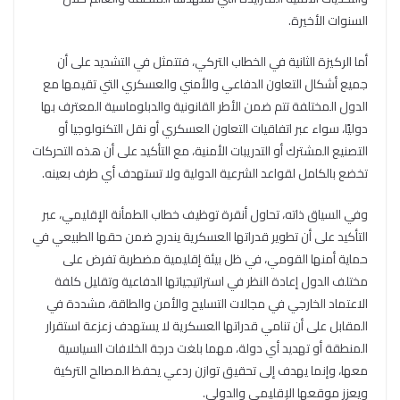
السنوات الأخيرة.
أما الركيزة الثانية في الخطاب التركي، فتتمثل في التشديد على أن
جميع أشكال التعاون الدفاعي والأمني والعسكري التي تقيمها مع
الدول المختلفة تتم ضمن الأطر القانونية والدبلوماسية المعترف بها
دوليًا، سواء عبر اتفاقيات التعاون العسكري أو نقل التكنولوجيا أو
التصنيع المشترك أو التدريبات الأمنية، مع التأكيد على أن هذه التحركات
تخضع بالكامل لقواعد الشرعية الدولية ولا تستهدف أي طرف بعينه.
وفي السياق ذاته، تحاول أنقرة توظيف خطاب الطمأنة الإقليمي، عبر
التأكيد على أن تطوير قدراتها العسكرية يندرج ضمن حقها الطبيعي في
حماية أمنها القومي، في ظل بيئة إقليمية مضطربة تفرض على
مختلف الدول إعادة النظر في استراتيجياتها الدفاعية وتقليل كلفة
الاعتماد الخارجي في مجالات التسليح والأمن والطاقة، مشددة في
المقابل على أن تنامي قدراتها العسكرية لا يستهدف زعزعة استقرار
المنطقة أو تهديد أي دولة، مهما بلغت درجة الخلافات السياسية
معها، وإنما يهدف إلى تحقيق توازن ردعي يحفظ المصالح التركية
ويعزز موقعها الإقليمي والدولي.