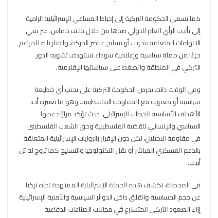
كما تسعى الحكومة التركية إلى إحباط المساعي الإسرائيلية الرامية
إلى تأليب الرأي العام الدولي ضدها من خلال ملف حماس، عبر نفي
الاتهامات المتعلقة بتدريب أو تسليح عناصر الحركة، واعتبار تلك المزاعم
جزءًا من حملة سياسية وإعلامية سوداء تستهدف تشويه الدور
التركي في المنطقة والضغط على سياساتها الإقليمية.
وفي الوقت ذاته، تحرص الحكومة التركية على تجنب أي قطيعة
سياسية أو معنوية مع المقاومة الفلسطينية، وهو ما تعتبره أحد
الأهداف الأساسية للخطاب الإسرائيلي، حيث تؤكد مرارًا دعمها
السياسي والإنساني للقضية الفلسطينية وحق الشعب الفلسطيني
في مقاومة الاحتلال، لكن دون الإقرار بالروايات الإسرائيلية المتعلقة
بالدعم العسكري المباشر أو نقل التكنولوجيا والتسليح كما تروج له تل
أبيب.
في المحصلة، تكشف هذه الحملة الإسرائيلية الممنهجة تجاه تركيا
عن حجم الحساسية والقلق داخل الدوائر السياسية والأمنية الإسرائيلية
إزاء الصعود التركي المتسارع في مجالات الصناعات الدفاعية