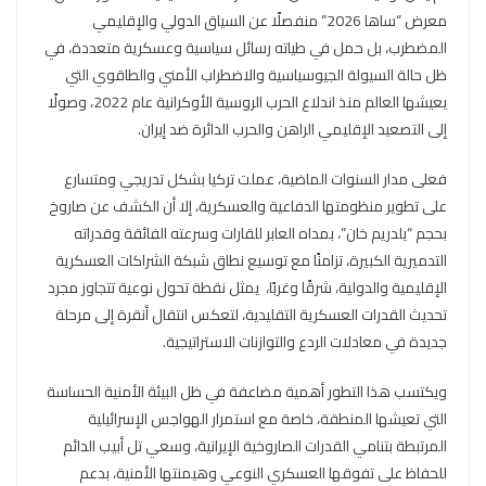
معرض “ساها 2026” منفصلًا عن السياق الدولي والإقليمي
المضطرب، بل حمل في طياته رسائل سياسية وعسكرية متعددة، في
ظل حالة السيولة الجيوسياسية والاضطراب الأمني والطاقوي التي
يعيشها العالم منذ اندلاع الحرب الروسية الأوكرانية عام 2022، وصولًا
إلى التصعيد الإقليمي الراهن والحرب الدائرة ضد إيران.
فعلى مدار السنوات الماضية، عملت تركيا بشكل تدريجي ومتسارع
على تطوير منظومتها الدفاعية والعسكرية، إلا أن الكشف عن صاروخ
بحجم “يلدريم خان”، بمداه العابر للقارات وسرعته الفائقة وقدراته
التدميرية الكبيرة، تزامنًا مع توسيع نطاق شبكة الشراكات العسكرية
الإقليمية والدولية، شرقًا وغربًا، يمثل نقطة تحول نوعية تتجاوز مجرد
تحديث القدرات العسكرية التقليدية، لتعكس انتقال أنقرة إلى مرحلة
جديدة في معادلات الردع والتوازنات الاستراتيجية.
ويكتسب هذا التطور أهمية مضاعفة في ظل البيئة الأمنية الحساسة
التي تعيشها المنطقة، خاصة مع استمرار الهواجس الإسرائيلية
المرتبطة بتنامي القدرات الصاروخية الإيرانية، وسعي تل أبيب الدائم
للحفاظ على تفوقها العسكري النوعي وهيمنتها الأمنية، بدعم