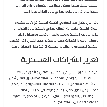
إقليمية تمتلك نفوذًا عسكريًا كبيرًا، مثل باكستان وإيران، اللتين لم
تتمكنا حتى الآن من تطوير صواريخ عابرة للقارات بهذا المدى.
وفي حال دخول هذا المشروع الخدمة الفعلية، فإن تركيا ستكون
الدولة التاسعة عالميًا التي تمتلك صواريخ باليستية عابرة للقارات، إلى
جانب الولايات المتحدة وروسيا والصين وفرنسا وبريطانيا والهند
وإسرائيل وكوريا الشمالية، وهو ما يعكس حجم التحول الذي تشهده
العقيدة العسكرية والصناعات الدفاعية التركية خلال المرحلة الراهنة.
تعزيز الشراكات العسكرية
لم يقتصر التطور التركي في المجالين الدفاعي والأمني على تحديث
الترسانة العسكرية وتطوير منظومات التسليح فحسب، بل امتد ليشمل
بناء شبكة واسعة من الشراكات والاتفاقيات العسكرية والأمنية مع
عدد كبير من الدول داخل الإقليم وخارجه، في إطار استراتيجية
تستهدف تعزيز النفوذ الجيوسياسي لأنقرة وترسيخ حضورها كقوة
دفاعية صاعدة على الساحة الدولية.