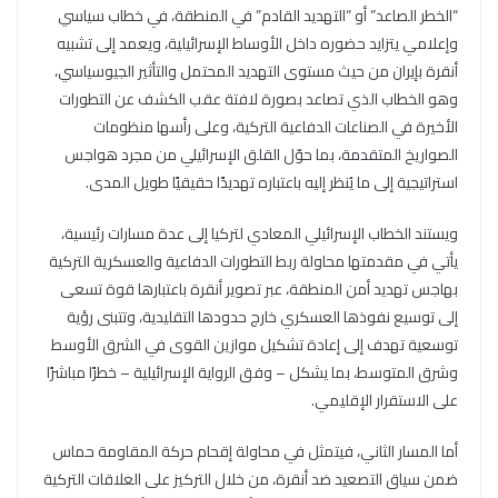
“الخطر الصاعد” أو “التهديد القادم” في المنطقة، في خطاب سياسي
وإعلامي يتزايد حضوره داخل الأوساط الإسرائيلية، ويعمد إلى تشبيه
أنقرة بإيران من حيث مستوى التهديد المحتمل والتأثير الجيوسياسي،
وهو الخطاب الذي تصاعد بصورة لافتة عقب الكشف عن التطورات
الأخيرة في الصناعات الدفاعية التركية، وعلى رأسها منظومات
الصواريخ المتقدمة، بما حوّل القلق الإسرائيلي من مجرد هواجس
استراتيجية إلى ما يُنظر إليه باعتباره تهديدًا حقيقيًا طويل المدى.
ويستند الخطاب الإسرائيلي المعادي لتركيا إلى عدة مسارات رئيسية،
يأتي في مقدمتها محاولة ربط التطورات الدفاعية والعسكرية التركية
بهاجس تهديد أمن المنطقة، عبر تصوير أنقرة باعتبارها قوة تسعى
إلى توسيع نفوذها العسكري خارج حدودها التقليدية، وتتبنى رؤية
توسعية تهدف إلى إعادة تشكيل موازين القوى في الشرق الأوسط
وشرق المتوسط، بما يشكل – وفق الرواية الإسرائيلية – خطرًا مباشرًا
على الاستقرار الإقليمي.
أما المسار الثاني، فيتمثل في محاولة إقحام حركة المقاومة حماس
ضمن سياق التصعيد ضد أنقرة، من خلال التركيز على العلاقات التركية