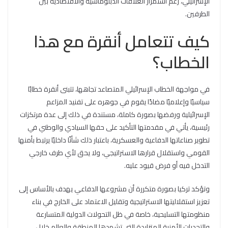
الإسرائيلي، رغم استمرار العلاقات الدبلوماسية والاقتصادية بين
الطرفين.
كيف تتعامل أنقرة مع هذا
الخطاب؟
في مواجهة الخطاب الإسرائيلي المتصاعد تجاهها، تتبنى أنقرة خطابًا
سياسيًا وإعلاميًا مضادًا يقوم في جوهره على تفنيد المزاعم
الإسرائيلية ورفضها بصورة كاملة، مستندة في ذلك إلى عدة مرتكزات
رئيسية، يأتي في مقدمتها التأكيد على حقها السيادي والوطني في
تطوير صناعاتها الدفاعية والعسكرية، باعتبار ذلك شأنًا داخليًا يرتبط بأمنها
القومي واستقلال قرارها الاستراتيجي، ولا يحق لأي طرف خارجي
التدخل فيه أو فرض قيود عليه.
وتؤكد تركيا بصورة متكررة أن مشروعها الدفاعي يهدف بالأساس إلى
تعزيز استقلاليتها الاستراتيجية وتقليل الاعتماد على الخارج في بناء
منظومتها التسليحية، خاصة في ظل التحولات الدولية المتسارعة
والتحديات الأمنية المتزايدة التي تشهدها المنطقة والعالم خلال