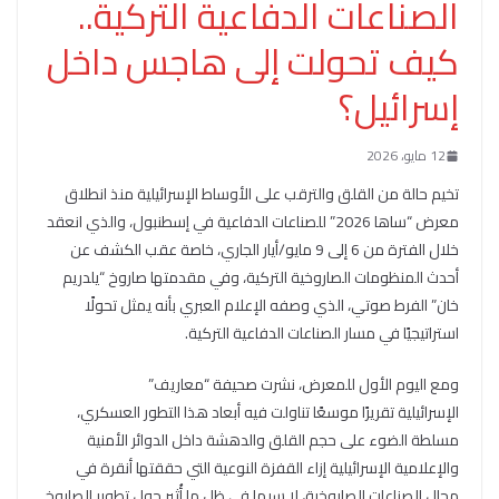
الصناعات الدفاعية التركية..
كيف تحولت إلى هاجس داخل
إسرائيل؟
12 مايو، 2026
تخيم حالة من القلق والترقب على الأوساط الإسرائيلية منذ انطلاق
معرض “ساها 2026” للصناعات الدفاعية في إسطنبول، والذي انعقد
خلال الفترة من 6 إلى 9 مايو/أيار الجاري، خاصة عقب الكشف عن
أحدث المنظومات الصاروخية التركية، وفي مقدمتها صاروخ “يلدريم
خان” الفرط صوتي، الذي وصفه الإعلام العبري بأنه يمثل تحولًا
استراتيجيًا في مسار الصناعات الدفاعية التركية.
ومع اليوم الأول للمعرض، نشرت صحيفة “معاريف”
الإسرائيلية تقريرًا موسعًا تناولت فيه أبعاد هذا التطور العسكري،
مسلطة الضوء على حجم القلق والدهشة داخل الدوائر الأمنية
والإعلامية الإسرائيلية إزاء القفزة النوعية التي حققتها أنقرة في
مجال الصناعات الصاروخية، لا سيما في ظل ما أُثير حول تطوير الصاروخ