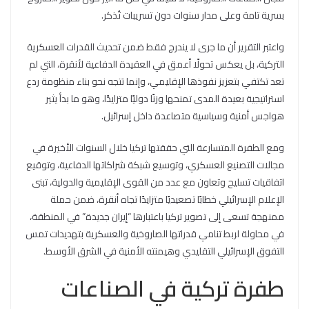
بسرية تامة وعلى مدار سنوات دون تسريبات تُذكر.
واعتبر التقرير أن ما جرى لا يندرج فقط ضمن تحديث القدرات العسكرية
التركية، بل يعكس تحولًا أعمق في العقيدة الدفاعية لأنقرة، التي لم
تعد تكتفي بتعزيز نفوذها الإقليمي، وإنما تتجه نحو بناء منظومة ردع
استراتيجية بعيدة المدى تمنحها وزنًا دوليًا متزايدًا، وهو ما بدأ يثير
هواجس أمنية وسياسية متصاعدة داخل إسرائيل.
ومع الطفرة المتسارعة التي حققتها تركيا خلال السنوات الأخيرة في
مجالات التصنيع العسكري، وتوسيع شبكة شراكاتها الدفاعية، وتوقيع
اتفاقيات تسليح وتعاون مع عدد من القوى الإقليمية والدولية، تبنى
الإعلام الإسرائيلي خطابًا تصعيديًا متزايدًا تجاه أنقرة، ضمن حملة
ممنهجة تسعى إلى تصوير تركيا باعتبارها “إيران جديدة” في المنطقة،
في محاولة لربط تنامي قدراتها الصاروخية والعسكرية بتهديدات تمس
التفوق الإسرائيلي التقليدي وهيمنته الأمنية في الشرق الأوسط.
طفرة تركية في الصناعات