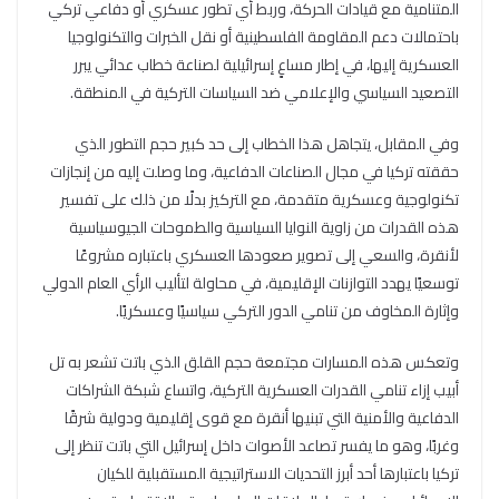
المتنامية مع قيادات الحركة، وربط أي تطور عسكري أو دفاعي تركي
باحتمالات دعم المقاومة الفلسطينية أو نقل الخبرات والتكنولوجيا
العسكرية إليها، في إطار مساعٍ إسرائيلية لصناعة خطاب عدائي يبرر
التصعيد السياسي والإعلامي ضد السياسات التركية في المنطقة.
وفي المقابل، يتجاهل هذا الخطاب إلى حد كبير حجم التطور الذي
حققته تركيا في مجال الصناعات الدفاعية، وما وصلت إليه من إنجازات
تكنولوجية وعسكرية متقدمة، مع التركيز بدلًا من ذلك على تفسير
هذه القدرات من زاوية النوايا السياسية والطموحات الجيوسياسية
لأنقرة، والسعي إلى تصوير صعودها العسكري باعتباره مشروعًا
توسعيًا يهدد التوازنات الإقليمية، في محاولة لتأليب الرأي العام الدولي
وإثارة المخاوف من تنامي الدور التركي سياسيًا وعسكريًا.
وتعكس هذه المسارات مجتمعة حجم القلق الذي باتت تشعر به تل
أبيب إزاء تنامي القدرات العسكرية التركية، واتساع شبكة الشراكات
الدفاعية والأمنية التي تبنيها أنقرة مع قوى إقليمية ودولية شرقًا
وغربًا، وهو ما يفسر تصاعد الأصوات داخل إسرائيل التي باتت تنظر إلى
تركيا باعتبارها أحد أبرز التحديات الاستراتيجية المستقبلية للكيان