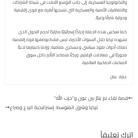
والتكنولوجيا العسكرية، إلى جانب التوسع اللافت في شبكة الشراكات
والاتفاقيات الأمنية والعسكرية التي تنسجها أنقرة مع قوى إقليمية
ودولية شرقًا وغربًا.
كما تعكس هذه الحملة إدراكًا إسرائيليًا متزايدًا لحجم التحول الذي
تشهده تركيا خلال السنوات الأخيرة، ليس فقط بوصفها قوة إقليمية
تمتلك أدوات نفوذ سياسي وعسكري متنامية، وإنما باعتبارها لاعبًا
محوريًا في معادلات الإقليم، وركنًا متصاعد التأثير داخل سوق
الصناعات الدفاعية العالمية.
عماد عنان
قصة لقاء لم يتمّ بين عون و”حزب الله”
تركيا وشرق المتوسط: إستراتيجية الردع وصراع
اترك تعليقاً