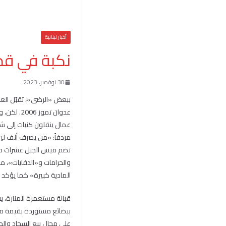
أخبار لبنانية
نكبة في قطاع
30 نوفمبر، 2023
ببعض «الرضى»، تقبّل العا
عدوان تم
عمال ينقلون كنبات إلى شا
مردفاً: «من يصرف ألف لير
تضم ميس الجبل عشرات محال
والحرامات و«الدفايات»، ما 
المادية كبيرة» كما يؤكد أح
ببضائع مستوردة بقيمة مل
على محال بيع السجاد والحرا