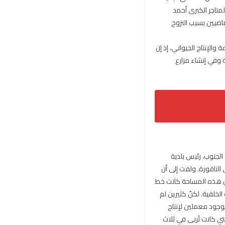
لمتاجر الكبرى أحمد
ماضيين بسبب النزوح
 والإنتاج الحيواني، إذ إن
 زراعية وفي إنشاء مزارع
 الجنوب، رئيس بلدية
الناقورة. ولفت إلى أن
أن هذه المساحة كانت خط
لخلفية. لكنّ كثيرين لم
 لوجود معملين لإنتاج
في عيترون وحدها 450 بقرة وآلاف الدواجن التي كانت تُربى في ثلاث