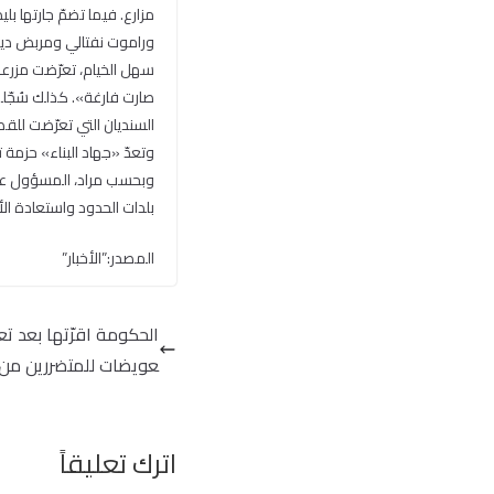
سهل الخيام، تعرّضت مزرعة
صارت فارغة». كذلك سُجّلت 
السنديان التي تعرّضت للق
وتعدّ «جهاد البناء» حزمة 
وبحسب مراد، المسؤول عن 
بلدات الحدود واستعادة ال
المصدر:”الأخبار”
عويضات للمتضررين من 
اترك تعليقاً