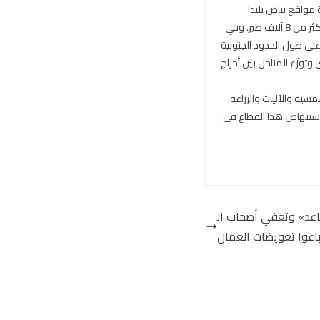
دا سبع مزارع دجاج. حسين داوود أنشأ أول مزرعة في بليدا بعد التحرير عام 2000 قبالة مواقع بياض بليدا
وراموت نفتالي ومربض ديشون. في الشهرين الماضيين، تعرّضت مزرعتان يملكهما للتدمير، ما أدى إلى نفوق أكثر من 8 آلاف طير. وفي
على طول الحدود الجنوبية
وتوزّع المناحل بين أحراج
سية والآليات والزراعة.
 استنهاض هذا القطاع في
قاعد» وتعفي أصحاب ال
اعوا تعويضات العمال