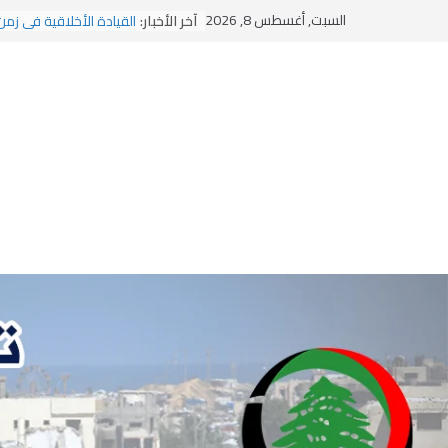
Ski
السبت, أغسطس 8, 2026
آخر الأخبار:
القيادة الأخلاقية في زمن
t
الاستلاب الثقافي وتحديات
الاختراق الفكري… معركة
conten
وهن المؤسسات!
يومَ يَفيضُ العَرَقُ