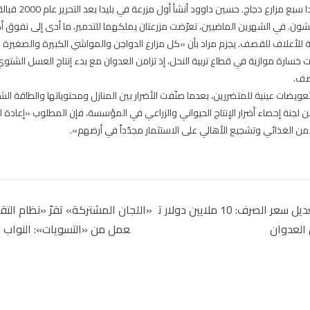
مزارع. فيما تضمّ جارتها بلي
 للأعلاف للقصف. يجزم مراد بأن «كل مزارع الدواجن والمواشي الكبيرة والصغيرة 
خسارة موازية في قطاع تربية النحل، إذ تزامن العدوان مع بدء إنتاج العسل الشتوي 
صف.
تعويضات عينية للمتضررين، بعدما صنّفت الأضرار بين المنازل ومحتوياتها والطاقة الشم
لجنة إحصاء أضرار الإنتاج الحيواني والزراعي في المؤسسة، فإن المطلوب «إعادة
أمن الغذائي وتشجيع الأهالي على الاستثمار مجدّداً في أرضهم».
الحكومة اقرّتها بعد تعديل سعر الصرف: 10 ملايين دولار ت
«اللجان المشتركة» تقرّ «نظام الت
العدوان
عمل من «التسويات»: النواب ب