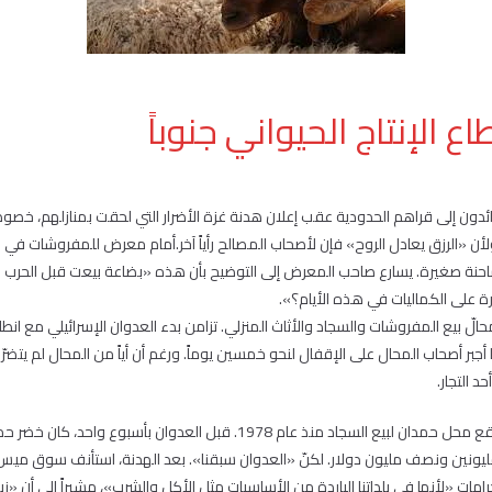
 الإنتاج الحيواني جنوباً
ئدون إلى قراهم الحدودية عقب إعلان هدنة غزة الأضرار التي لحقت بمنازلهم، خصوصا
وز 2006. لكن، ولأن «الرزق يعادل الروح» فإن لأصحاب المصالح رأياً آخر.أمام معرض للمفروشات 
حنة صغيرة. يسارع صاحب المعرض إلى التوضيح بأن هذه «بضاعة بيعت قبل الحرب لز
ة على الكماليات في هذه الأيام؟».
ّ بيع المفروشات والسجاد والأثاث المنزلي. تزامن بدء العدوان الإسرائيلي مع ان
أجبر أصحاب المحال على الإقفال لنحو خمسين يوماً. ورغم أن أياً من المحال لم يتضرّر
د التجار.
قبالة مستعمرة المنارة، يقع محل حمدان لبيع السجاد منذ عام 1978. قبل العدوان
يونين ونصف مليون دولار. لكنّ «العدوان سبقنا». بعد الهدنة، استأنف سوق ميس أ
مات «لأنها في بلداتنا الباردة من الأساسيات مثل الأكل والشرب»، مشيراً إلى أن «زبا