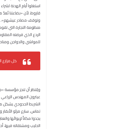
استغلوا أيام الهدنة لشراء
قاروط، لأن «بضاعتنا تُعد
وتوقف مصادر عيشهم».
منظومة التجارة التي تقوم ع
للمواشي والدواجن ومناحل. ل
كل مزارع ا
ويُنتظر أن تنجز مؤسسة «جها
عيترون المهندس الزراعي س
الشريط الحدودي يشكل منظ
تماس، سارع مربّو الأبقار 
يجدوا مكاناً لإيوائها والع