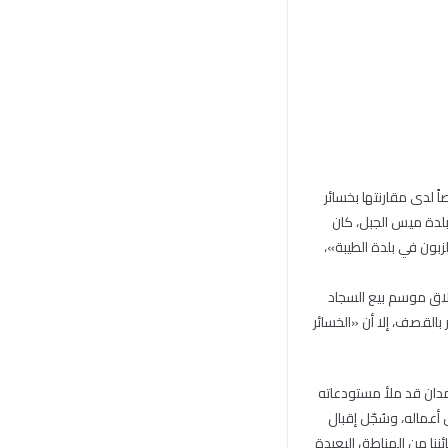
ً لدى مقارنتها بخسائر
في بلدة ميس الجبل، كان
بون في بلدة الطيبة»،
طلاق موسم بيع السجاد
 بالقصف، إلا أن «الخسائر
 بأسبوع واحد، كان خضر حمدان قد ملأ مستودعاته
عماله، وسُجّل إقبال
ئننا من المناطق البعيدة