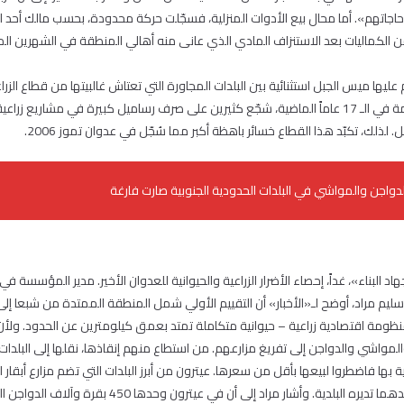
 حاجاتهم». أما محال بيع الأدوات المنزلية، فسجّلت حركة محدودة، بحسب مالك أحد ا
ّ من الكماليات بعد الاستنزاف المادي الذي عانى منه أهالي المنطقة في الشهرين ال
ليها ميس الجبل استثنائية بين البلدات المجاورة التي تعتاش غالبيتها من قطاع الزراعة
الردع الذي فرضته المقاومة في الـ 17 عاماً الماضية، شجّع كثيرين على صرف رساميل كبيرة في مشاريع
ذلك، تكبّد هذا القطاع خسائر باهظة أكبر مما سُجّل في عدوان تموز 2006.
لدواجن والمواشي في البلدات الحدودية الجنوبية صارت فارغة
د البناء»، غداً، إحصاء الأضرار الزراعية والحيوانية للعدوان الأخير. مدير المؤسسة في
ليم مراد، أوضح لـ«الأخبار» أن التقييم الأولي شمل المنطقة الممتدة من شبعا إلى 
ومة اقتصادية زراعية – حيوانية متكاملة تمتد بعمق كيلومترين عن الحدود. ول
والمواشي والدواجن إلى تفريغ مزارعهم. من استطاع منهم إنقاذها، نقلها إلى البلدات ا
ناية بها فاضطروا لبيعها بأقل من سعرها. عيترون من أبرز البلدات التي تضم مزارع أبقار
الحليب ومشتقاته فيها، أحدهما تديره البلدية. وأشار مراد إلى أن 