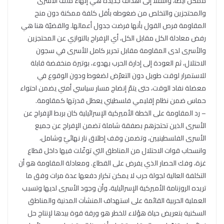
ممكن ايضاً، وانتقلا إلى أهداف جديدة هي إنهاء ملف الأسرى
والمحتجزين والتخلص من ضغوطه بأقل كلفة ممكنة دون منح
المقاومة فرص القول بأنها فرضت جدول أعمالها. والقضيّة هنا هي
رفض معادلة الكل مقابل الكل، أي الإفراج بالتوازي عن المحتجزين
والأسرى لدى المقاومة مقابل تحرير كامل للأسرى في سجون
الاحتلال، ثم العودة إلى إدارة الحرب بهدوء، بوتيرة منخفضة قابلة
للاستمرار لوقت طويل دون التعرّض لضغوط ودون الوقوع في
معضلة نفاد الوقت، حتى يتمّ إنضاج مسار سياسي أمني يضمن احتواء
حماس ضمن نظام إقليمي فلسطيني يعطل قدرتها كمقاومة.
– رد المقاومة على الخطة الأميركية الإسرائيلية كان بربط الإفراج عن
الأسرى الذين تحتجزهم بصفقة شاملة تضمن الإفراج عن جميع
الأسرى الفلسطينيين، وتضمن وقف إطلاق نار نهائيّ وشامل،
وانسحاب قوات الاحتلال من المناطق التي توغّلت فيها داخل قطاع
غزة، وفك الحصار الذي يفرض على القطاع. ومعادلة المقاومة هو أن
التكلفة العالية لجولة حرب لا يمكن تكرار دفعها عدة مرات وفق ما
تريده الروزنامة الأميركية الإسرائيلية، وأن وجود الأسرى لديها وتسبب
العملية الحربية القائمة على استهداف المنشآت المدنية والمناطق
السكنية بتعريض حياة هؤلاء للخطر هو ورقة قوة بيدها لإنتاج حل