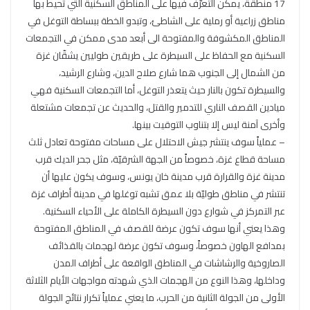
17 منطقة، يمكن التعرّف فيها على المناطق السكنية التي تحيط بها
مناطق زراعية أو رملية على الشاطئ، وتبدو الخطة ببساطة التوغل في
المناطق المكشوفة والمفتوحة الى أبعد مدى ممكن في التجمعات
السكنية مع الحفاظ على السيطرة على طريقين طوليين يشقّان غزة
من الشمال إلى الجنوب هما شارع صلاح الدين، وشارع الرشيد،
والسيطرة تكون بالنار حيث يتعذر التوغل، أما التجمعات السكنية فهي
ميادين القصف الناري للتدمير والقتل، والحديث عن تجمعات مشتعلة
وأخرى آمنة ليس إلا بتناوب التوقيت بينها.
– عملياً سوف ينتشر جيش الاحتلال على مساحات مفتوحة تعادل ثلث
مساحة قطاع غزة، خصوصاً من الجهة الشرقيّة، مثل جحر الديك قرب
مدينة غزة والقرارة قرب مدينة خان يونس، وسوف يكون عليها أن
تنتشر في مناطق طوليّة بلا عمق تشبه توغلها في مدينة أطراف غزة
عبر التمركز في شوارع دون السيطرة الكاملة على الأحياء السكنية.
وهذا يعني أنها سوف تكون عرضة للقصف في المناطق المفتوحة
بمدافع الهاون خصوصاً، وسوف تكون عرضة لهجمات بالقذائف
الصاروخية والرشاشات في المناطق الواقعة على أطراف المدن
وداخلها، وهذا النوع من الهجمات الذي شهدته مواجهات الأيام الثلاثة
الأولى من الجولة الثانية من الحرب، ما يعني عملياً تكرار نتائج الجولة