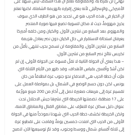
نهائيّ لن تفرّط به، والمقاومة تعلم أن هذا السقف ليس سهلاً على
الأميركي والإسرائيلي لأنه يعني إقراره بالهزيمة الشاملة، لكنها تعلم
ان الخيار في هذه الحرب هو في تحديد من هو الطرف الذي سوف
يخرج مهزوماً، حيث لا مكان لتسوية تضيع فيها صورة المنتصر
والمهزوم، بعد السابع من تشرين الأول. والكيان ومن خلفه أميركا
يعرفان استحالة الاستقرار في حال الكيان دون نصر يعادل هزيمة
السابع من تشرين الأول، والمقاومة لن تسمح بحرب تنتهي بأقلّ من
تكريس نتائج نصر السابع من تشرين الأول.
– هذا يعني أن الجولة الثانية لا تقلّ قسوة عن الجولة الأولى، إن لم
تكن أشدّ وأقسى بقياس الأهداف. وقد ظهر من الأيام الثلاثة التي
مرّت أن خطة الحرب هي الاندفاع نحو جنوب غزة انطلاقاً من خان
يونس، لكن دون حسم الوضع في الشمال، بل بمواصلة العمل على
تقسيم غزة إلى مربعات صغيرة تصل إلى أكثر من 200 مربع موزّعة
على 17 منطقة، تضمنتها الخريطة التي نشرها جيش الاحتلال تحت
عنوان دليل سكان غزة للتعرّف على مناطق القتال والمناطق الآمنة،
ولكن الخريطة تكشف خطة الحرب التي شهدنا نموذجاً منها في الجولة
الأولى من الحرب التي امتدت خمسين يوماً، وقامت على تقطيع غزة
إلى ثلاثة أقسام، شمال ووسط وجنوب، وقد تمّ توسيعها الآن، لتصبح