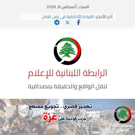
Ski
السبت, أغسطس 8, 2026
t
آخر الأخبار:
القيادة الأخلاقية في زمن الفتن
conten
الاستلاب الثقافي وتحديات الهوية الإسلامية
الاختراق الفكري… معركة الوعي الأخطر
وهن المؤسسات!
يومَ يَفيضُ العَرَقُ
الرابطة اللبنانية للإعلام
لنقل الواقع والحقيقة بمصداقية