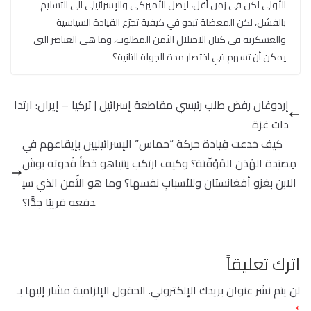
الأولى لكن في زمن أقل، ليصل الأميركي والإسرائيلي الى التسليم
بالفشل، لكن المعضلة تبدو في كيفية تجرّع القيادة السياسية
والعسكرية في كيان الاحتلال الثمن المطلوب، وما هي العناصر التي
يمكن أن تسهم في اختصار مدة الجولة الثانية؟
إردوغان رفض طلب رئيسي مقاطعة إسرائيل | تركيا – إيران: ارتدا
دات غزة
كيف خدعت قِيادة حركة “حماس” الإسرائيليين بإيقاعهم في
مِصيَدة الهُدَن المُؤقّتة؟ وكيف ارتكب نِتنياهو خطأ قُدوته بوش
الابن بغزو أفغانستان وللأسبابِ نفسها؟ وما هو الثّمن الذي سي
دفعه قريبًا جدًّا؟
اترك تعليقاً
لن يتم نشر عنوان بريدك الإلكتروني.
الحقول الإلزامية مشار إليها بـ
*