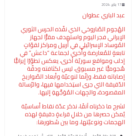
17 يناير، 2024
عبد الباري عطوان
الهُجوم الصّاروخي الذي نفّذه الحرس الثوري
الإيراني فجر اليوم واستهدف مقرًّا لجهاز
المُوساد الإسرائيلي في أربيل ومراكز لقوّاتٍ
تابعةٍ للمُعارضة وأُخرى لجماعة “داعش” في
إدلب ومواقع سوريّة أخرى، يعكس تطوّرًا إيرانيًّا
هُجوميًّا غير مسبوق، ليس لكثافته ودقّة
إصاباته فقط، وإنّما لنوعيّة وأبعاد الصّواريخ
الدّقيقة التي جرى استِخدامها فيها، والرّسالة
المقصودة، والجِهات المُوَجَّهةِ إليها.
لشرح ما ذكرناه آنفًا، نذكر عدّة نقاط أساسيّة
يُمكن حصرها من خلالِ قراءةٍ دقيقةٍ لهذه
الهجمات ونوعيّتها، وما بين سُطورها: