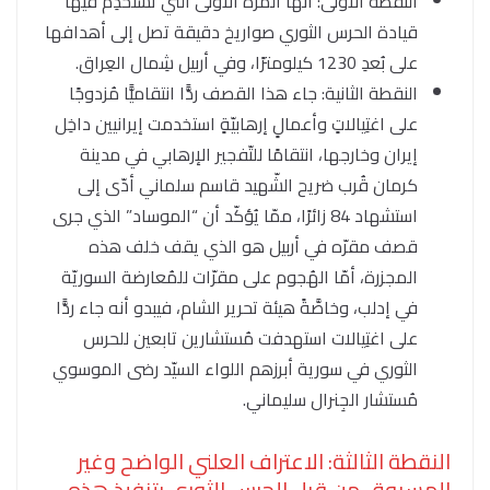
النقطة الأولى: أنها المرّة الأولى التي تَستخدِم فيها
قيادة الحرس الثوري صواريخ دقيقة تصل إلى أهدافها
على بُعدِ 1230 كيلومترًا، وفي أربيل شِمال العِراق.
النقطة الثانية: جاء هذا القصف ردًّا انتقاميًّا مُزدوجًا
على اغتِيالاتٍ وأعمالٍ إرهابيّةٍ استخدمت إيرانيين داخِل
إيران وخارجها، انتقامًا للتّفجير الإرهابي في مدينة
كرمان قُرب ضريح الشّهيد قاسم سلماني أدّى إلى
استشهاد 84 زائرًا، ممّا يُؤكّد أن “الموساد” الذي جرى
قصف مقرّه في أربيل هو الذي يقف خلف هذه
المجزرة، أمّا الهُجوم على مقرّات للمُعارضة السوريّة
في إدلب، وخاصَّةً هيئة تحرير الشام، فيبدو أنه جاء ردًّا
على اغتِيالات استهدفت مُستشارين تابعين للحرس
الثوري في سورية أبرزهم اللواء السيّد رضى الموسوي
مُستشار الجِنرال سليماني.
النقطة الثالثة: الاعتراف العلني الواضح وغير
المسبوق من قبل الحرس الثوري بتنفيذ هذه