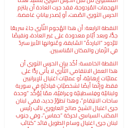
الهجمات المُزدوجة، فقد جرت العادة أن يلتزم
الحرس الثوري الصّمت، أو يُصدر بياناتٍ غامضة.
النقطة الرابعة: أن هذا الهُجوم الثّأري جاءَ سريعًا
جدًّا، وبعد أيّامٍ معدودة على غير العادة، ونقيضًا
للرّدود “الباردة” السّابقة، وعُنوانها الأبرز سنردّ
في الزّمان والمكان المُناسبين.
النقطة الخامسة: أكّد بيان الحرس الثوري أن
هذا العمل الانتقامي الثّأري لا يأتي ردًّا على
عمليّات إرهابيّة، أو عمليّات اغتيال للإيرانيين
فقط، وإنّما أيضًا لشخصيّاتٍ قياديّةٍ في سورية
ولبنانيّة وفِلسطينيّة وعِراقيّة، ممّا يُؤكّد “وحدة
ساحات الانتِقام”، وهذا تطوّرٌ جديد، ففي لبنان
جرى اغتيال الشيخ صالح العاروري نائب رئيس
المكتب السياسي لحركة “حماس”، وفي جنوب
لبنان جرى اغتيال وسام الطويل قائد “كتائب