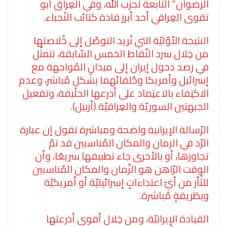
الرضوان” التّابعة لحزب الله، وفي العِراق أبو
تقوى العِراقي أحد أبرز قادة كتائب النّجباء.
النتيجة الأوّليّة التي نُريد التوصّل إلى خُلاصتها
من خِلال سرد النّقاط الخمس السّابقة، تتمثّل
في رصد دخول إيران إلى ميدان المُواجهة مع
إسرائيل وأمريكا وحُلفائهما بشَكلٍ مُباشر، وعدم
الاكتِفاء بالاعتِماد على أذرعها الحليفة، وتفعيل
الجبهتين السوريّة والعِراقيّة (أربيل).
الرّسالة الإيرانية واضحة ومباشرة تقول إن عبارة
الرّد في الزمان والمكان المُناسبين قد تمّ
تجاوزها، أو بالأحرى جاء تطبيقها سريعًا، وأن
الوقت الرّاهن هو الزّمان والمكان المُناسبين
للثّأر من أيّ اعتداءاتٍ إسرائيليّة أو أمريكيّة
وبطَريقةٍ مُباشرة.
القيادة الإيرانيّة، ومن خِلال أقوى أذرعتها