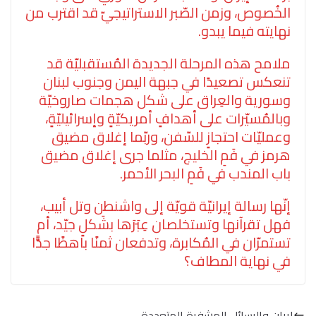
الخُصوص، وزمن الصّبر الاستراتيجيّ قد اقترب من
نهايته فيما يبدو.
ملامح هذه المرحلة الجديدة المُستقبليّة قد
تنعكس تصعيدًا في جبهة اليمن وجنوب لبنان
وسورية والعِراق على شكل هجمات صاروخيّة
وبالمُسيّرات على أهدافٍ أمريكيّةٍ وإسرائيليّةٍ،
وعمليّات احتجازٍ للسّفن، وربّما إغلاق مضيق
هرمز في فَمِ الخليج، مثلما جرى إغلاق مضيق
باب المندب في فَمِ البحر الأحمر.
إنّها رسالة إيرانيّة قويّة إلى واشنطن وتل أبيب،
فهل تقرآنها وتستخلصان عِبَرَها بشَكلٍ جيّد، أم
تستمرّان في المُكابرة، وتدفعان ثمنًا باهظًا جدًّا
في نهاية المطاف؟
إيران والرسائل المشفرة المتعددة