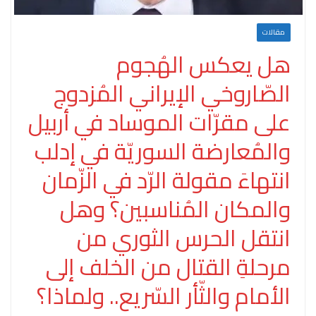
مقالات
هل يعكس الهُجوم
الصّاروخي الإيراني المُزدوج
على مقرّات الموساد في أربيل
والمُعارضة السوريّة في إدلب
انتهاءَ مقولة الرّد في الزّمان
والمكان المُناسبين؟ وهل
انتقل الحرس الثوري من
مرحلةِ القتال من الخلف إلى
الأمام والثّأر السّريع.. ولماذا؟