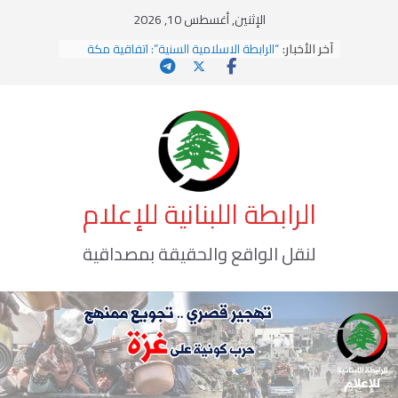
Ski
الإثنين, أغسطس 10, 2026
t
آخر الأخبار:
“الرابطة الاسلامية السنية”: اتفاقية مكة
conten
خطوة استراتيجية لتعزيز التعاون والردع
المشترك
القيادة الأخلاقية في زمن الفتن
الاستلاب الثقافي وتحديات الهوية الإسلامية
الاختراق الفكري… معركة الوعي الأخطر
وهن المؤسسات!
الرابطة اللبنانية للإعلام
لنقل الواقع والحقيقة بمصداقية