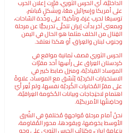
الداخليّة، أي الحرس الثوري، قرّرت إعلان الحرب
على أمريكا وإسرائيل معًا، وبشَكلٍ مُباشر،
توسيعًا لحرب غزة، وتأكيدًا على وحدة السّاحات،
وبمعنى آخر بدأت إيران تتخلّى تدريجيًّا عن مرحلة
القِتال من الخلف مثلما هو الحال في اليمن
وجنوب لبنان والعِراق، أو هكذا نعتقد.
الحرس الثوري قصف ثمانية مواقع في
كردستان العِراق على رأسِها أحد مقرّات
الموساد القياديّة، ومنزل ضابط كبير في
الاستخبارات الكرديّة يُنَسّق مع الموساد، علاوةً
على مقرّ المُخابرات الكُرديّة نفسها، ولم تُعِر أيّ
اهتمامٍ لاحتِجاجات وبيانات الحُكومة العِراقيّة،
وحاضِنتها الأمريكيّة.
نحنُ أمام مرحلةِ مُواجهةٍ مُختلفةٍ في الشّرق
الأوسط يخوضها، ويقودها، محور المُقاومة،
بزعامة إيران، وكتائب الحرس الثوري على وجه