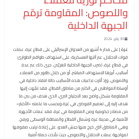
واللصوص: المقاومة ترمّم
الجبهة الداخلية
30 يناير، 2024
غزة
| على مدار 4 أشهر من العدوان الإسرائيلي على قطاع غزة، عملت
قوات الاحتلال، عبر آلتها العسكرية، على استهداف طواقم الطوارئ
في قطاع غزة، لضرب الجبهة الداخلية للغزيّين. جرى ذلك عبر عدة
أساليب، أبرزها الاستهداف المباشر، أو من خلال طابور من العملاء
واللصوص. وإذ أثارت تداعيات هذه الأساليب حالة انتقاد داخلية في
أوساط المواطنين في الكثير من مناطق القطاع، فقد تنبّهت إليها
المقاومة بشكل واضح بعد الاجتياح البري، الذي هدف من بين ما
هدف إليه إلى تعميم الفوضى في غزة.وبحسب ما علمته «الأخبار»
من مصادر حكومية ومن المقاومة في غزة، فقد عملت الأجهزة
الأمنية في مدينة غزة وشمال القطاع والمنطقة الوسطى ورفح،
وهي المناطق التي خرج منها جيش العدو، على إعادة ترتيب صفوفها
لمواجهة عملاء الاحتلال واللصوص، حيث نفّذت حملة أمنية