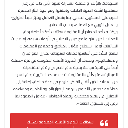
استهدفت هؤلاء، واعتقلت العشرات منهم. يأتي ذلك في إطار
مساعيها لتثبيت الجبهة الداخلية وتمتينها، ومواجهة الآثار المدمرة
للحرب على المستوى المدني، بما يشمل التعامل وفق مبدأ الطوارئ
والعمل الثوري مع العملاء، بحسب المصادر.
ويكشف أحد المصادر أن المقاومة «طبّقت أحكاماً خاصة بحق
العملاء الذين تعاونوا مع جيش الاحتلال في أوقات سابقة، إما عبر بث
الشائعات، أو عبر استطلاع هؤلاء للمناطق وجمعهم المعلومات
للعدو، ليُنفّذ على أساسها عمليات استهداف لمنازل المواطنين
وممتلكاتهم». ويضيف أن الأجهزة الأمنية الحكومية في غزة «عملت
أيضاً على تنفيذ سياسة ردعية بحق اللصوص وفق المقتضيات
الميدانية»، متابعاً أن «المقاومة نفذت محاكمات ثورية بحق العديد
من العملاء الذين أُلقي القبض عليهم في عدة مناطق، إضافة إلى
محاكمة عدد من اللصوص بتهمة الإضرار بالجبهة الداخلية ومساعدة
الاحتلال في تنفيذ مخططاته لإفقاد المواطنين عوامل الصمود بما
يرقى إلى مستوى الخيانة».
استطاعت الأجهزة الأمنية للمقاومة تفكيك