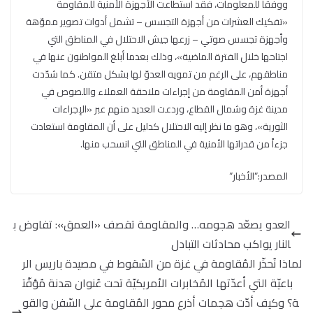
ووفقاً للمعلومات، فقد استطاعت الأجهزة الأمنية للمقاومة
«تفكيك العشرات من أجهزة التجسس – تشمل أدوات تصوير مموّهة
وأجهزة تجسس صوتي – زرعها جيش الاحتلال في المناطق التي
اجتاحها خلال الفترة الماضية»، وذلك بعدما أبلغ المواطنون عنها في
مناطقهم، على الرغم من تمويه العدوّ لها بشكل متقن. كما شدّدت
أجهزة أمن المقاومة من إجراءات ملاحقة العملاء واللصوص في
مدينة غزة وشمال القطاع، وردعت العديد منهم عبر «الإجراءات
الثورية»، وهو ما نظر إليه الاحتلال كدليل على أن المقاومة استعادت
جزءاً من قدراتها الأمنية في المناطق التي انسحب منها.
المصدر:”الأخبار”
العدو يصعّد هجومه… والمقاومة تقصف «العمق»: تفاوض ب
النار يواكب محادثات التبادل
لماذا نُحذّر المُقاومة في غزة من السّقوط في مصيدة باريس الر
باعيّة التي أعدّتها المُخابرات الأمريكيّة تحت عُنوان هدنة مُؤقّت
ة؟ وكيف أدّت هجمات أذرع محور المُقاومة على السّفن والقو