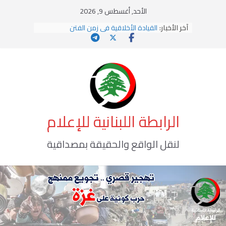
Ski
الأحد, أغسطس 9, 2026
t
آخر الأخبار:
القيادة الأخلاقية في زمن الفتن
conten
الاستلاب الثقافي وتحديات الهوية الإسلامية
الاختراق الفكري… معركة الوعي الأخطر
وهن المؤسسات!
يومَ يَفيضُ العَرَقُ
الرابطة اللبنانية للإعلام
لنقل الواقع والحقيقة بمصداقية