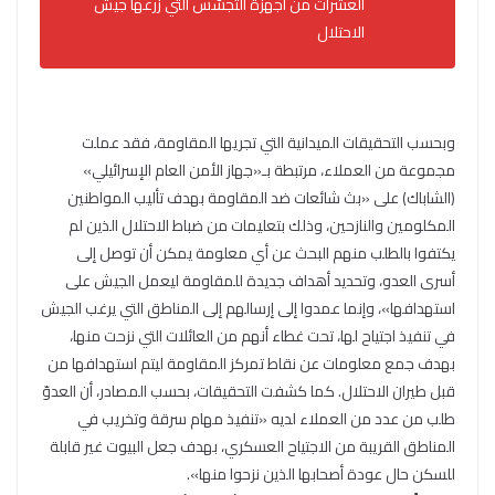
العشرات من أجهزة التجسّس التي زرعها جيش
الاحتلال
وبحسب التحقيقات الميدانية التي تجريها المقاومة، فقد عملت
مجموعة من العملاء، مرتبطة بـ«جهاز الأمن العام الإسرائيلي»
(الشاباك) على «بث شائعات ضد المقاومة بهدف تأليب المواطنين
المكلومين والنازحين، وذلك بتعليمات من ضباط الاحتلال الذين لم
يكتفوا بالطلب منهم البحث عن أي معلومة يمكن أن توصل إلى
أسرى العدو، وتحديد أهداف جديدة للمقاومة ليعمل الجيش على
استهدافها»، وإنما عمدوا إلى إرسالهم إلى المناطق التي يرغب الجيش
في تنفيذ اجتياح لها، تحت غطاء أنهم من العائلات التي نزحت منها،
بهدف جمع معلومات عن نقاط تمركز المقاومة ليتم استهدافها من
قبل طيران الاحتلال. كما كشفت التحقيقات، بحسب المصادر، أن العدوّ
طلب من عدد من العملاء لديه «تنفيذ مهام سرقة وتخريب في
المناطق القريبة من الاجتياح العسكري، بهدف جعل البيوت غير قابلة
للسكن حال عودة أصحابها الذين نزحوا منها».