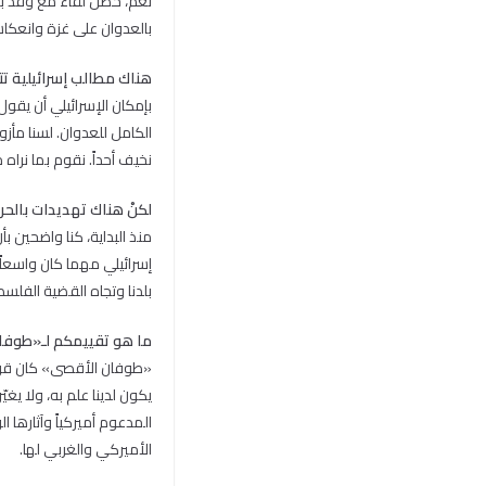
نعم، حصل لقاء مع وفد برئ
بالعدوان على غزة وانعكاسه 
هناك مطالب إسرائيلية تتع
بإمكان الإسرائيلي أن يقول 
الكامل للعدوان. لسنا مأزوم
نخيف أحداً. نقوم بما نراه
لكنْ هناك تهديدات بالح
منذ البداية، كنا واضحين ب
إسرائيلي مهما كان واسعاً 
بلدنا وتجاه القضية الفلسط
ما هو تقييمكم لـ«طوفان
«طوفان الأقصى» كان قراراً
يكون لدينا علم به، ولا يغي
المدعوم أميركياً وآثارها ا
الأميركي والغربي لها.