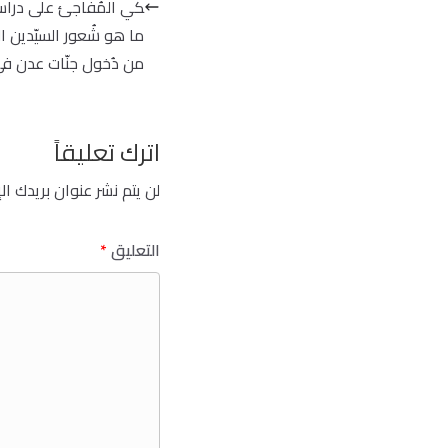
كي المُفاجئ على دراسة ا
ما هو شُعور السيّدين ال
من دُخول جنّات عدن في
اترك تعليقاً
لن يتم نشر عنوان بريدك ال
التعليق
*