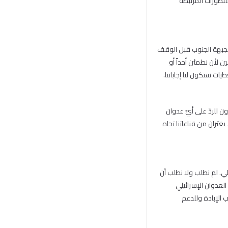
لتطورات المرتبطة
بط بجبهة الجنوب قبل الوقف
ين لأن نطمئن أحداً أو
ات ستكون لنا إجاباتنا.
ن للردّ على أيّ عدوان
غيّران من قناعاتنا تجاه
لي. لم نطلب ولا نطلب أن
 العدوان الإسرائيلي
ب الإبادة وللدعم