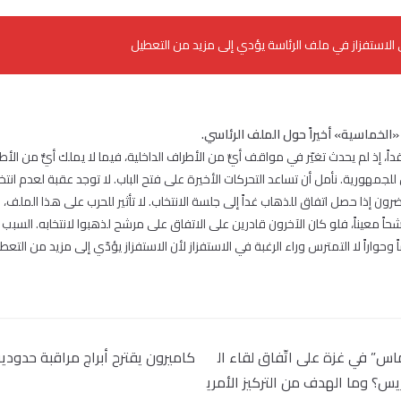
الاستفزاز في ملف الرئاسة يؤدي إلى مزيد من التعطيل
الخماسية» أخيراً حول الملف الرئاسي.
اً، إذ لم يحدث تغيّر في مواقف أيٍّ من الأطراف الداخلية، فيما لا يملك أيٌّ من الأط
اب رئيس للجمهورية. نأمل أن تساعد التحركات الأخيرة على فتح الباب. لا توجد عقبة لعدم انت
رون إذا حصل اتفاق للذهاب غداً إلى جلسة الانتخاب. لا تأثير للحرب على هذا الملف،
مرشحاً معيناً، فلو كان الآخرون قادرين على الاتفاق على مرشح لذهبوا لانتخابه. السب
شاً وحواراً لا التمترس وراء الرغبة في الاستفزاز لأن الاستفزاز يؤدّي إلى مزيد من التعط
حماس” في غزة على اتّفاق لقاء ال
كاميرون يقترح أبراج مراقبة حدودية
ريس؟ وما الهدف من التركيز الأمري