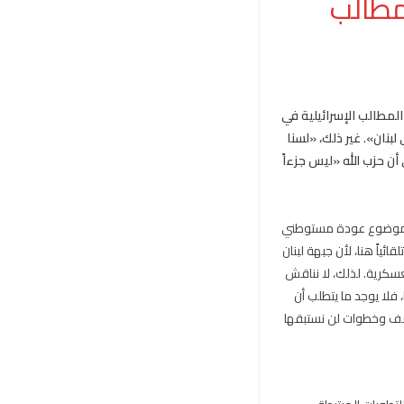
 مطالب
المطالب الإسرائيلية في
بنان». غير ذلك، «لسنا
أن حزب الله «ليس جزءاً
يحسم موضوع عودة مستوطني
ئياً هنا، لأن جبهة لبنان
سكرية. لذلك، لا نناقش
فلا يوجد ما يتطلب أن
اقف وخطوات لن نستبقها