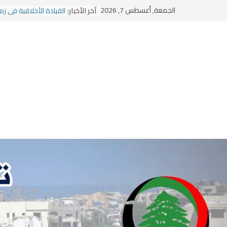
Ski
يومَ يَفيضُ العَرَقُ
الجمعة, أغسطس 7, 2026
آخر الأخبار:
القيادة الأخلاقية في زم
t
الاستلاب الثقافي وتحديا
conten
الاختراق الفكري… معرك
وهن المؤسسات!