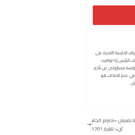
راف الخارجية القدرة على
خاب الرئيس إذا توافرت
 ولسنا مسؤولين عن تأخير
ب في عدم الانتخاب هو
يل.
 لضمان «احترام الجانب
يْن» للقرار 1701