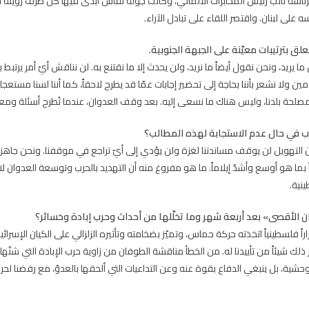
اسة نائب رئيس المخابرات الألماني، وكانت جولة نقاش أبدى فيها كل طرف رؤيته ل
على لبنان. واقتصر اللقاء على تبادل الآراء.
لق بترتيبات معيّنة على الجبهة الجنوبية.
ما يريد، ونحن نقول أيضاً ما نريد، ولن يحدث إلا ما نقتنع به. لن نناقش أيّ أمر يرت
ين ولا نشعر بأننا بحاجة إلى تحضير إجابات عمّا قد يطرح لاحقاً، كما أننا لسنا مستعجل
 مصلحة بلدنا، وليس هناك ما نسعى إليه. بعد وقف العدوان، عندما تُطرح أسئلة ومعطي
رب في حال عدم الاستجابة لهذه المطالب؟
أن التهويل لن يوقف مساندتنا لغزة ولن يؤدي إلى أيّ تراجع في موقفنا. ونحن جاهزو
بما هو أوسع وأشدّ إيلاماً. ما هو مفروغ منه أن التهديد بالحرب وتوسعة العدوان لا ي
ينية.
 الأقصى» بعد أربعة شهر وما تخلّلها من أحداث وحرب إبادة وخسائر؟
 فلسطينياً اتخذته حركة حماس، وتميّز بضخامته وتأثيره الزلزالي على الكيان الإسرائي
ّر ذلك شيئاً من تأييدنا له. من الخطأ مناقشة الطوفان من زاوية حرب الإبادة التي شنّها
لوحشية، بل ينبغي الدفاع بقوة عنه وعن التداعيات التي ألحقها بالعدوّ، مع رفضنا لحر