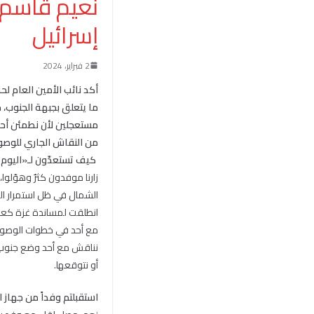
نعيم قاسم: 
إسرائيل
2 فبراير، 2024
أكد نائب الأمين العام لح
ما يتعلق بجبهة الجنوب، م
مستعجلين لأن نطمئن أحداً
من النقاش الجاري للوصول
كيف تستعدّون لـ«اليوم ا
زارنا موفدون كثرٌ وهوّلو
الشمال في ظل استمرار العدو
انطلقت لمساندة غزة كعنو
مع أحد في خطوات الوصول ا
نناقش مع أحد وضع جنوب ل
أو نتوقعها.
استقبلتم وفداً من جهاز ال