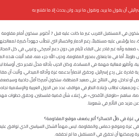
رائيلي أن يقول ما يريد، ونقول ما نريد، ولن يحدث إلا ما نقتنع به
من المؤكد أن المنطقة ستكون في المستقبل القريب غير ما كانت عليه ق
، بما يؤسّس عليه مستقبلاً، رغم الدمار والخسائر التي تتطلّب جهوداً كبيرة لمعالجت
ف ضعفه وأنه غير قادر على البقاء لأيام من دون دعم أميركي وغربي في كل المجال
 طويلاً. أما في ما يتعلق بمحور المقاومة، وحزب الله جزء منه، فقد أثبتت هذه 
ة، وأظهر فعالية مهمة في المساندة، وكان الحزب بأدائه محلّ تقدير حتى أوساط لب
 قادرة على ردع إسرائيل، وحقق انتصاراً بدعمه غزة وأدائه الميداني، وأثبت أن مق
 أو تداخل. وفي النتائج على صعيد المنطقة، ستكون أميركا أقلّ جاذبية وسيضعف تأث
معيات تطالب بإعادة النظر في مواقف عدد من الدول العربية والإسلامية تجاه 
اصة، ساهم «طوفان الأقصى» في إعلاء شأن قضية فلسطين، وحقق خطوات مهمة 
 مزيد من التأثير في شعوبنا.
في غزة في ظلّ الخسائر؟ ألم يضعف موقع المقاومة؟
الي في غزة وموقع حماس والمقاومة. ليس مهماً الشكل السياسي الذي توافق عليه ا
رة ويمكنها أن تحقق في المستقبل ما لم تحققه.