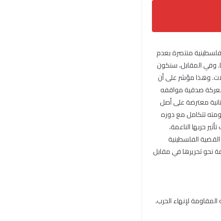
بل 7 أكتوبر. سنكون أمام مقاومة فلسطينية منتصرة بعدم
ها. وفي المقابل، سنكون
ات. وهذا مؤشر على أن
المعركة صدقية مواقفه
نانية معترضة على أصل
اومته تتكامل مع دوره
ير حربها الناعمة،
القضية الفلسطينية
نحو تحريرها في مقابل
لمقاومة لإنهاء الحرب،