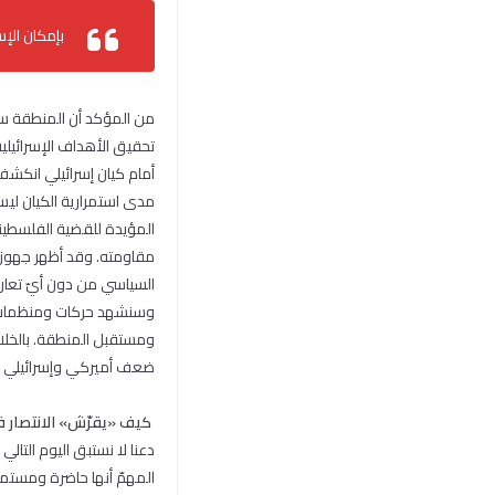
بإمكان الإس
تحقيق الأهداف الإسرائيلية
أمام كيان إسرائيلي انكش
مدى استمرارية الكيان ليس
المؤيدة للقضية الفلسطيني
مقاومته. وقد أظهر جهوزية
السياسي من دون أيّ تعارض
وسنشهد حركات ومنظمات وج
ومستقبل المنطقة. بالخل
ضعف أميركي وإسرائيلي عن
كيف «يقرّش» الانتصار 
دعنا لا نستبق اليوم الت
المهمّ أنها حاضرة ومستم