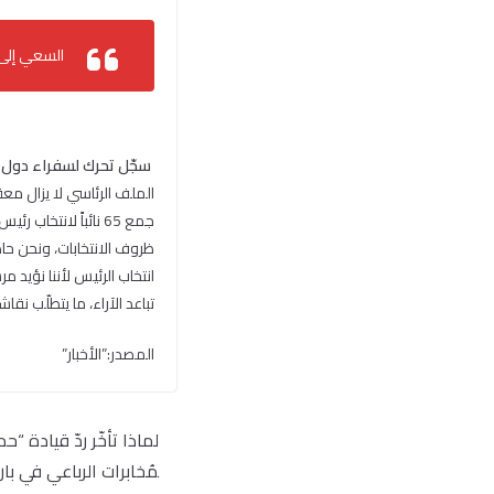
السعي إلى 
سجّل تحرك لسفراء دول «
الملف الرئاسي لا يزال معقد
جمع 65 نائباً لانتخ
ظروف الانتخابات، ونحن حاض
انتخاب الرئيس لأننا نؤيد 
تباعد الآراء، ما يتطلّب نقا
المصدر:”الأخبار”
لماذا تأخّر ردّ قيادة “
مُخابرات الرباعي في با