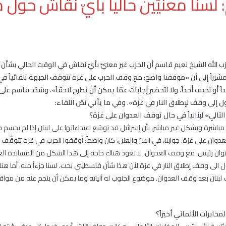
لسنا معنيّين حالياً بأيّ نقاش حول
زب الله الشيخ نعيم قاسم أن الحزب غير معنيّ بأيّ نقاش في الوقت الحالي بشأن 
شيراً إلى أن «موقفنا واضح: مع وقف الحرب على غزة تتوقف الجبهة تلقائياً في ل
 أو نخيف أحداً، ولا لتحضير إجابات عمّا يمكن أن يُطرح لاحقاً». وشدّد قاسم على 
 إلى وقف لإطلاق النار في غزة». وفي ما يأتي نصّ اللقاء:
لتالي» لبنانياً في حال توقف العدوان على غزة؟
ا، مباشرة وبشكل غير مباشر، بأن إسرائيل قد توسّع اعتداءاتها على لبنان إذا لم 
ان على غزة. جوابنا، في السرّ والعلن، كان واضحاً: أوقفوا الحرب في غزة تتوقّف تلقا
ان رئيس. مع وقف العدوان، لا تعود هناك حاجة إلى هذا الشكل من المساندة الع
لى وقف إطلاق النار في غزة لأن هذا شأن فلسطيني بحت، لسنا جزءاً منه. أما هنا، 
بنان بعد وقف العدوان. موضوع الجنوب له آلياته وما يمكن أن ينجم عنه من مو
مخابرات الألماني أخيراً؟