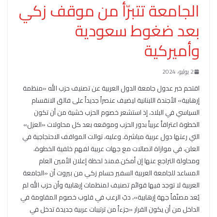
الجامعة تتبرّأ من موقف زكي
بعد ضغوط سعودية
وأميركية
2 يوليو، 2024
اقتحم خبر عدول جامعة الدول العربية عن تصنيف حزب الله «منظمة
إرهابية» الأجندة اللبنانية ليضيف عنصراً جديداً على فالق الانقسام
السياسي في البلاد، إذ استشعر خصوم الحزب خشية من أن تكون
الخطوة اعترافاً عربياً بدور الحزب وموقعه بعد كل محاولات «العزل»
التي رعتها دول عربية مباشرة. وعليه، توالت المواقف الاحتجاجية في
العلن، في موازاة اتصالات مع جهات عربية لفهم خلفية الخطوة،
ومحاولة التراجع عنها إن أمكن.فمنذ لحظة إعلان الأمين العام
المساعد للجامعة العربية السفير حسام زكي من بيروت أن «الجامعة
العربية لا توجد فيها قوائم تصنيف لمنظمات إرهابية وأن حزب الله لم
يُعد مصنّفاً جهة إرهابية»، دبّ الرعب في قلوب خصوم المقاومة في
الداخل من أن يكون القرار «جزءاً من ترتيبات عربية جديدة تدخل في