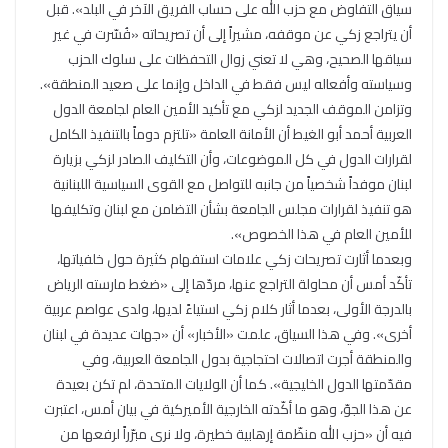
سياق التفاوض مع حزب الله على حساب الفريق الآخر في البلد». قبل
أن يتراجع زكي عن موقفه، مشيراً إلى أن تصريحاته «فُسّرت في غير
سياقها الصحيح، وهي لا تعني زوال التحفظات على سلوك الحزب
وسياسته وأفعاله ليس فقط في الداخل وإنما على صعيد المنطقة».
وتزامن الموقف الجديد لزكي مع تأكيد الأمين العام لجامعة الدول
العربية أحمد أبو الغيط أن الأمانة العامة «تلتزم دوماً بالتنفيذ الكامل
لقرارات الدول في كل الموضوعات، وأن التكليف الصادر لزكي بزيارة
لبنان موفداً شخصياً من جانبه للتواصل مع القوى السياسية اللبنانية
هو تنفيذ لقرارات مجلس الجامعة بشأن التضامن مع لبنان وتكليفها
للأمين العام في هذا الخصوص».
وبعدما أثارت تصريحات زكي علامات استفهام كثيرة حول خلفياتها،
تأكّد أمس أن محاولة التراجع عنها، مردّها إلى «ضغط مارسته الرياض
بالدرجة الأولى، بعدما أثار كلام زكي استياءً لديها، ولدى عواصم عربية
أخرى». وفي هذا السياق، علمت «الأخبار» أن «جهات عديدة في لبنان
والمنطقة أجرت اتصالات احتجاجية بدول الجامعة العربية، وفي
مقدّمتها الدول الخليجية». كما أن الولايات المتحدة، لم تكن بعيدة
عن هذا الجوّ، وهو ما أكّدته الخارجية الأميركية في بيان أمس، اعتبرت
فيه أن «حزب الله منظّمة إرهابية خطيرة، ولا نرى مبرّراً لرفعها من