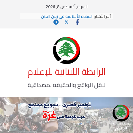
Ski
السبت, أغسطس 8, 2026
t
آخر الأخبار:
القيادة الأخلاقية في زمن الفتن
conten
الاستلاب الثقافي وتحديات الهوية الإسلامية
الاختراق الفكري… معركة الوعي الأخطر
وهن المؤسسات!
يومَ يَفيضُ العَرَقُ
الرابطة اللبنانية للإعلام
لنقل الواقع والحقيقة بمصداقية