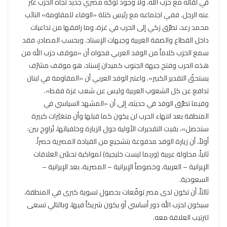
في لقائه مع حزب الله، ولا وجود توجّه مصري جديد تجاه الحزب عبّر
عنه الرجل. ففي اجتماعه مع رئيس كتلة «الوفاء للمقاومة» النائب
محمد رعد، تطرّق زكي إلى الحرب في غزة، وما رافقها من تداعيات
داخل القطاع والضفة الغربية وجبهات الإسناد. وبحسب المصادر، فقد
سمع الحزب كلاماً من الوفد العربي فحواه أن «موقف حزب الله من
هذه الحرب وفتح جبهة الجنوب كميدان إسناد، هو موقف مشرّف
يستحقّ التقدير الكبير». واعتبر الوفد العربي أن «المقاومة في لبنان
تدافع عن كل الشعوب العربية وليس عن شعب غزة فقط».
وفيما تطرّق الوفد في حديثه، إلى أن «المشهد السياسي في
المنطقة بعد انتهاء الحرب لن يكون كما قبلها وأن متغيّرات كبيرة
ستحصل»، بقيت التقديرات الأولية حول الزيارة وخلفياتها، تُراوِح بين:
أولاً، أن زيارة الوفد مدفوعة بتشجيع من القيادة المصرية حصراً.
ثانياً، محاولة عربية (وربما ليست خليجية) لمواكبة تحسّن العلاقات
الإيرانية – العربية، وخصوصاً الإيرانية – المصرية، بعد الإيرانية –
السعودية.
ثالثاً، أن تكون لدى مصر توقّعات بحصول تسوية كبرى في المنطقة،
سيكون لحزب الله دور أساسي أو يكون شريكاً فيها، وبالتالي تسعى
لترتيب العلاقة معه.