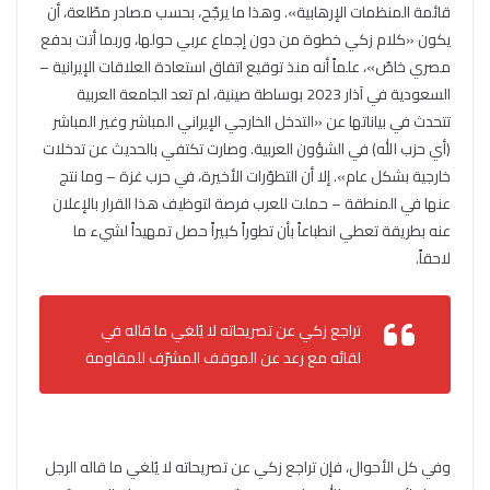
قائمة المنظمات الإرهابية». وهذا ما يرجّح، بحسب مصادر مطّلعة، أن
يكون «كلام زكي خطوة من دون إجماع عربي حولها، وربما أتت بدفع
مصري خاصّ»، علماً أنه منذ توقيع اتفاق استعادة العلاقات الإيرانية –
السعودية في آذار 2023 بوساطة صينية، لم تعد الجامعة العربية
تتحدث في بياناتها عن «التدخل الخارجي الإيراني المباشر وغير المباشر
(أي حزب الله) في الشؤون العربية. وصارت تكتفي بالحديث عن تدخلات
خارجية بشكل عام». إلا أن التطوّرات الأخيرة، في حرب غزة – وما نتج
عنها في المنطقة – حملت للعرب فرصة لتوظيف هذا القرار بالإعلان
عنه بطريقة تعطي انطباعاً بأن تطوراً كبيراً حصل تمهيداً لشيء ما
لاحقاً.
تراجع زكي عن تصريحاته لا يُلغي ما قاله في
لقائه مع رعد عن الموقف المشرّف للمقاومة
وفي كل الأحوال، فإن تراجع زكي عن تصريحاته لا يُلغي ما قاله الرجل