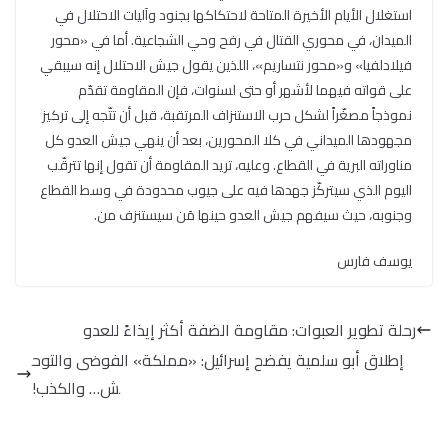
استغلال الأيام الأخيرة المتاحة لاحتكاكها بجنود وآليات الاحتلال في
الميدان، في محوري القتال في رفح وحي الشجاعية. أما في «محور
فيلادلفيا» و«محور نتساريم»، اللذين يقول جيش الاحتلال إنه سيبقي
على قواته فيهما لأشهر أو حتى لسنوات، فإن المقاومة تقدّم
نموذجاً مصغّراً لشكل حرب الاستنزاف المرتقبة، قبل أن تتّجه إلى تركيز
مجهودها الميداني في كلا المحورين، بعد أن ينهي جيش العدو كل
مناوراته البرية في القطاع. وعليه، تريد المقاومة أن تقول إنها تترقّب
اليوم الذي سيتركّز جهدها فيه على جيوب محدودة في وسط القطاع
وجنوبه، حيث سيفهم جيش العدو حينها مَن سيستنزف من.
يوسف فارس
رحلة تطوير العبوات: مقاومة الضفة أكثر إيذاءً للعدو
إطلاق أبو سلمية يفضح إسرائيل: «مملكة» الفوضى والتوح
ش… والكذب!