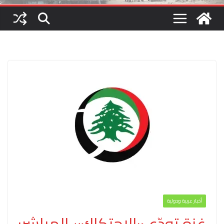
أخبار عربية ودولية
غزة تودّع «الاحتكاك» المباشر: