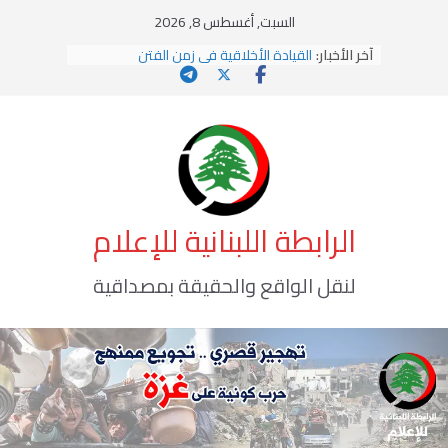
Ski
السبت, أغسطس 8, 2026
t
آخر الأخبار:
القيادة الأخلاقية في زمن الفتن
conten
الاستلاب الثقافي وتحديات الهوية الإسلامية
الاختراق الفكري… معركة الوعي الأخطر
وهن المؤسسات!
يومَ يَفيضُ العَرَقُ
الرابطة اللبنانية للإعلام
لنقل الواقع والحقيقة بمصداقية