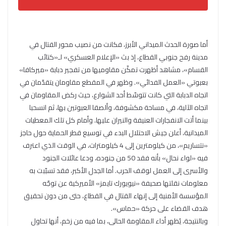
أما صورة الحدث الميداني الأبرز، فكانت من نصيب محور القتال في
مدينة رفح جنوبي القطاع، إذ بث «الإعلام العسكري» لـ«كتائب
القسام»، مشاهد أظهرت تمكّن مقاوميها من تفجير دبابة «ميركافا»
بعبوتي «العمل الفدائي». وظهر في المقطع مقاومان يتقدّمان في
اتجاه الدبابة التي كانت تتوسّط أحد الشوارع، حيث ركض المقاومان في
اتجاه الآلية، في مساحة مكشوفة، وألصقا العبوتين بها، ثم انسحبا
بينما أتت الانفجارات العنيفة والنيران عليها. وأمام كل تلك المعطيات
الميدانية، أعلن جيش الاحتلال البدء في توسيع قطر الحماية حول حاجز
«نتساريم»، من كيلومترين إلى 4 كيلومترات، في الوقت الذي اعترف
فيه «لواء نحال» بأنه فقد 50 من جنوده، ودعا عائلات الجنود
والأسرى إلى العمل لوقف الحرب. أما الجدل الأكبر، فقد تسبّبت به
معلومات نقلتها صحيفة «نيويورك تايمز» الأميركية عن توجّه
المؤسسة الأمنية إلى إنهاء القتال في القطاع، حتى من دون تحقيق
هدف القضاء على حركة «حماس».
وبالنتيجة، يُظهر أداء المقاومة الحالي، بما فيه من زخم، أنها تحاول