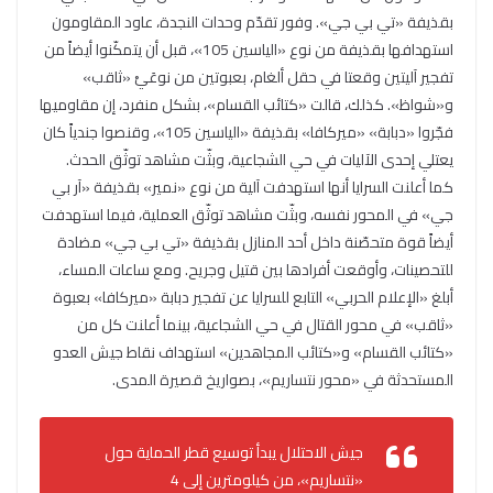
بقذيفة «تي بي جي». وفور تقدّم وحدات النجدة، عاود المقاومون
استهدافها بقذيفة من نوع «الياسين 105»، قبل أن يتمكّنوا أيضاً من
تفجير آليتين وقعتا في حقل ألغام، بعبوتين من نوعَيْ «ثاقب»
و«شواظ». كذلك، قالت «كتائب القسام»، بشكل منفرد، إن مقاوميها
فجّروا «دبابة» «ميركافا» بقذيفة «الياسين 105»، وقنصوا جندياً كان
يعتلي إحدى الآليات في حي الشجاعية، وبثّت مشاهد توثّق الحدث.
كما أعلنت السرايا أنها استهدفت آلية من نوع «نمير» بقذيفة «آر بي
جي» في المحور نفسه، وبثّت مشاهد توثّق العملية، فيما استهدفت
أيضاً قوة متحصّنة داخل أحد المنازل بقذيفة «تي بي جي» مضادة
للتحصينات، وأوقعت أفرادها بين قتيل وجريح. ومع ساعات المساء،
أبلغ «الإعلام الحربي» التابع للسرايا عن تفجير دبابة «ميركافا» بعبوة
«ثاقب» في محور القتال في حي الشجاعية، بينما أعلنت كل من
«كتائب القسام» و«كتائب المجاهدين» استهداف نقاط جيش العدو
المستحدثة في «محور نتساريم»، بصواريخ قصيرة المدى.
جيش الاحتلال يبدأ توسيع قطر الحماية حول
«نتساريم»، من كيلومترين إلى 4