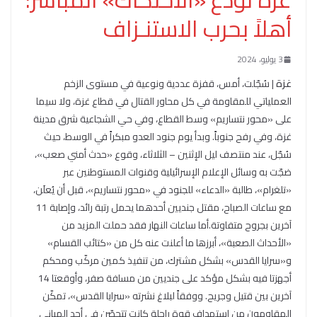
أهلاً بحرب الاستنـزاف
3 يوليو، 2024
غزة
| سُجّلت، أمس، قفزة عددية ونوعية في مستوى الزخم
العملياتي للمقاومة في كل محاور القتال في قطاع غزة، ولا سيما
على «محور نتساريم» وسط القطاع، وفي حي الشجاعية شرق مدينة
غزة، وفي رفح جنوباً. وبدأ يوم جنود العدو مبكراً في الوسط، حيث
سُجّل، عند منتصف ليل الإثنين – الثلاثاء، وقوع «حدث أمني صعب»،
ضجّت به وسائل الإعلام الإسرائيلية وقنوات المستوطنين عبر
«تلغرام»، طالبة «الدعاء» للجنود في «محور نتساريم»، قبل أن يُعلَن،
مع ساعات الصباح، مقتل جنديين أحدهما يحمل رتبة رائد، وإصابة 11
آخرين بجروح متفاوتة.أما ساعات النهار فقد حملت المزيد من
«الأحداث الصعبة»، أبرزها ما أعلنت عنه كل من «كتائب القسام»
و«سرايا القدس» بشكل مشترك، من تنفيذ كمين مركّب ومحكم
أجهزتا فيه بشكل مؤكد على جنديين من مسافة صفر، وأوقعتا 14
آخرين بين قتيل وجريح. ووفقاً لبلاغ نشرته «سرايا القدس»، تمكّن
المقاومون من استهداف قوة راجلة كانت تتحصّن في أحد المباني