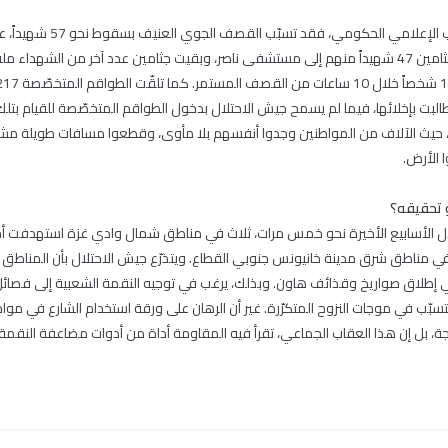
ووفقاً لبيان أصدره المكتب الإعلامي الح
الأطفال والنساء، وصلت جثامين 47 شهيداً منهم إلى مستشفى ناصر، وبقيت جثامين عدد آخر من الش
طالبت بإخلائها، فيما لم يسمح جيش الاحتلال بدخول الطواقم المتخصّصة للقيام بتل
، حيث الآلاف من المواطنين وجدوا أنفسهم بلا مأوى، وقطعوا مسافات طويلة مشياً
 الأرض.
 تحقيقه؟
 خلال الأسابيع الأخيرة نحو خمس مرات، ثلاث في مناطق شمال وادي غزة استهدفت أحيا
ي مناطق شرق مدينة خانيونس جنوبي القطاع. ويتذرّع جيش الاحتلال بأن المناطق ا
 إطلاق صواريخ وقذائف هاون. وبذلك، يرغب في توجيه النقمة الشعبية إلى فصائل ا
سبّب في موجات النزوح المتكرّرة. غير أن الرهان على ورقة استخدام الشارع في مواج
تيجة، بل إن هذا العقاب الجماعي، تقرأ فيه المقاومة أداة من أدوات مضاعفة النقم