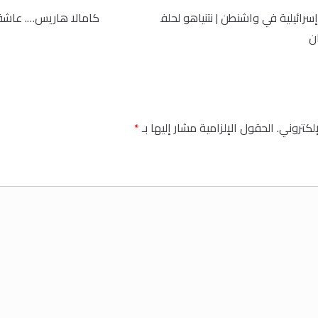
رائيلية في واشنطن | نتنياهو لحلف
كامالا هاريس…. عاشقة
ان
إلكتروني.
الحقول الإلزامية مشار إليها بـ
*