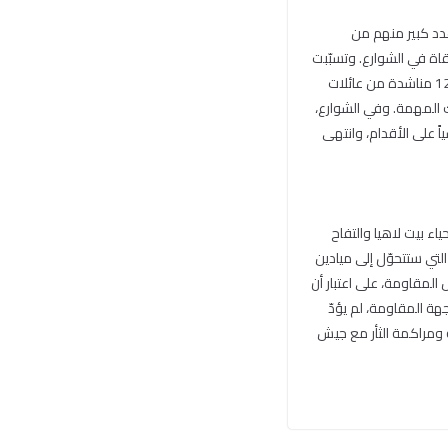
كومي، فقد تسبّب القصف الجوي العنيف بسقوط نحو 57 شهيداً، عدد كبير منهم من
هداء ملقاة في الشوارع. وتسبّبت
تلك الغارات أيضاً بإصابة 196 شخصاً خلال 10 ساعات من القصف المستمر. كما تلقّت الطواقم المتخصّصة 1217 مناشدة من عائلات
ك المهمة. وفي الشوارع،
 على الأقدام، وانتهى
ء بيت لاهيا والتفاح
لتي ستتحوّل إلى ميادين
لمقاومة، على اعتبار أن
هة المقاومة، لم يؤدّ
ة ومراكمة الثأر مع جيش