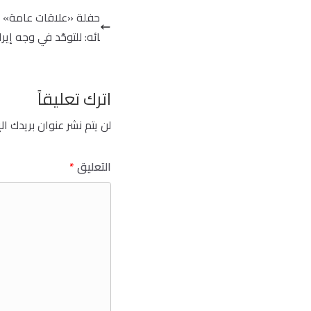
حفلة «علاقات عامة» إس
ائه: للتوحّد في وجه إير
اترك تعليقاً
لن يتم نشر عنوان بريدك ال
التعليق
*