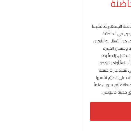
حاضنة
ضنة الجماهيرية. ففيما
نازحين في المنطقة
ف من الأهالي والنازحين
ة وعبسان الكبيرة
حتلال، زاعماً رصد
ساً أوامر التهجير
 تنفيذ غارات عنيفة
اق القذائف على الطرق نفسها
منطقة بني سهيلا، علماً
طق مدينة خانيونس.