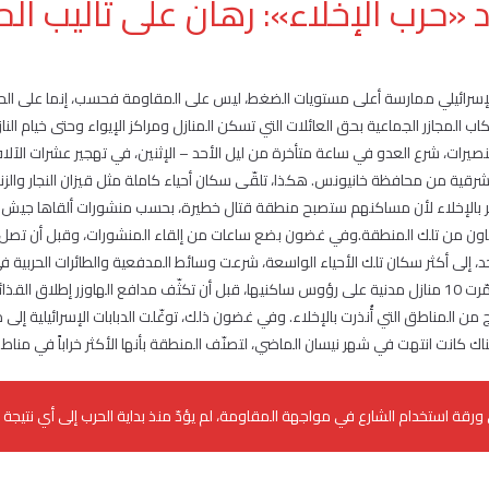
 «حرب الإخلاء»: رهان على تأليب ال
إسرائيلي ممارسة أعلى مستويات الضغط، ليس على المقاومة فحسب، إنما على الحا
رتكاب المجازر الجماعية بحق العائلات التي تسكن المنازل ومراكز الإيواء وحتى خيام ال
صيرات، شرع العدو في ساعة متأخرة من ليل الأحد – الإثنين، في تهجير عشرات الآلا
رقية من محافظة خانيونس. هكذا، تلقّى سكان أحياء كاملة مثل قيزان النجار والزن
مر بالإخلاء لأن مساكنهم ستصبح منطقة قتال خطيرة، بحسب منشورات ألقاها جيش الا
ن من تلك المنطقة.وفي غضون بضع ساعات من إلقاء المنشورات، وقبل أن تصل أسا
 إلى أكثر سكان تلك الأحياء الواسعة، شرعت وسائط المدفعية والطائرات الحربية في
وأحزمة نارية متواصلة، ودمّرت 10 منازل مدنية على رؤوس ساكنيها، قبل أن تكثّف مدافع الهاوزر إطل
 من المناطق التي أُنذرت بالإخلاء. وفي غضون ذلك، توغّلت الدبابات الإسرائيلية إلى 
هناك كانت انتهت في شهر نيسان الماضي، لتصنّف المنطقة بأنها الأكثر خراباً في منا
ورقة استخدام الشارع في مواجهة المقاومة، لم يؤدّ منذ بداية الحرب إلى أي نتيجة