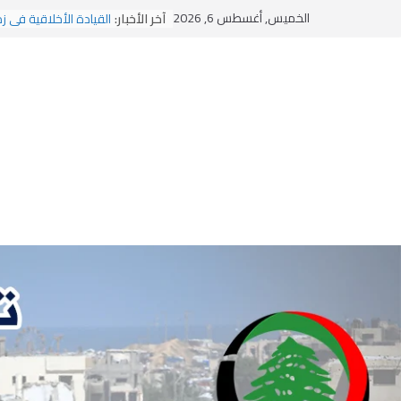
Ski
الخميس, أغسطس 6, 2026
آخر الأخبار:
القيادة الأخلاقية في ز
t
الاستلاب الثقافي وتحدي
الاختراق الفكري… معر
conten
وهن المؤسسات!
يومَ يَفيضُ العَرَقُ