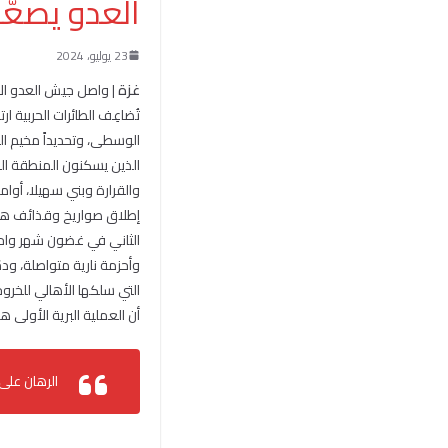
العدو يصعّد
23 يوليو، 2024
غزة
| واصل جيش العدو ال
تُضاعِف الطائرات الحربية ا
الوسطى، وتحديداً مخيم الن
الذين يسكنون المنطقة الش
والقرارة وبني سهيلا، أوا
إطلاق صواريخ وقذائف هاو
الثاني في غضون شهر واحد،
التي سلكها الأهالي للخروج
أن العملية البرية الأولى 
الرهان على 