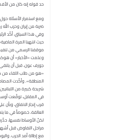
حد قوله إنه كان من الأفض
ومع استمرار الأسئلة حول م
ضربة من إيران وحزب الله رد
وفي هذا السياق، أكّد الر
حيث انتهينا المرة الماضية
موقفنا الرسمي من تنفيذ القرار 1701، ونحن حريصون على وقف إطلاق النار، لكنّ هذا مرهون 
وعلمت «الأخبار» أن هوكشت
جوزف عون، قبل أن يلتقي
«هو من طلب اللقاء من دو
المنطقة». وأكّدت المصادر 
شريحة كبيرة من اللبنانيي
في المقابل، توقّعت أوسا
قرب إنجاز الاتفاق، وبأن 
العالقة، خصوصاً في ما يتع
لكنّ الأوساط نفسها، حذّ
مراحل التفاوض قبل أشهر، م
مع إطالة أمد الحرب. واليو