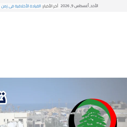
Ski
الأحد, أغسطس 9, 2026
آخر الأخبار:
القيادة الأخلاقية في زمن 
t
الاستلاب الثقافي وتحديات 
الاختراق الفكري… معركة ا
conten
وهن المؤسسات!
يومَ يَفيضُ العَرَقُ