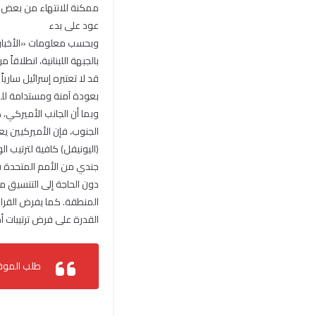
ممكنة للانتهاء من بعض ال
عود على بدء
وبحسب معلومات «الأخبار»،
بالجبهة اللبنانية، انطلاقا
قد لا تعتبره إسرائيل ساريا
بعودة آمنة ومستدامة لل
وبما أن الجانب الأميركي، 
الجنوب، فإن الأميركيين ي
جندي من الأمم المتحدة في
دون الحاجة إلى التنسيق م
المنطقة. كما يفرض القرار
القدرة على فرض ترتيبات أ
طلب الموفد