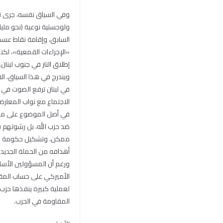
وفي السياق نفسه، جرى تنش
ولوجستية نوعية (نحو مليا
السابق، وإقامة نقاط عسكري
«الإجراءات القمعية»، لكنه
إطلاق النار في جنوب لبنان.
ويندرج في هذا السياق، ال
في لبنان ترفع الصوت في 
الاجتماع مع نواب المعارض
في أصل الموضوع على ما نُ
ضد حزب الله، بل رشوتهم ف
ممكن، وتشكيل حكومة جديدة
أهدافه من الحملة الجديدة
ورغم أن المسؤولين الأسا
الأميركي على حساب المقاو
لعملية كبيرة ينفذها حزب 
المقاومة في الحرب.