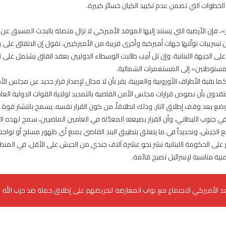
خطوات التي تضمن عدم تكبيد الكيان خسائر كبيرة.
 فإن الأرضية التي يستند إليها الموفد الأميركي لا تزال متصلة بالبحث المسبق عن
ً من تسريبات تولّتها جهات أميركية وأخرى قريبة من الأميركيين، تقول إن الاتفاق على
ً على الجبهة اللبنانية، وإن تل أبيب طالبت الوسطاء الدوليين بعقد اتفاق يشتمل على ت
مستوطنين» إلى المستعمرات الشمالية.
كما بقية الأطراف الأوروبية والعربية، يقر بأن لا مجال لإصدار قرار جديد عن مجلس ال
عتقدون بأن نصوص قرارات مجلس الأمن القاضية بالتمديد لولاية القوات الدولية العا
 جنوب الليطاني، وأن القرار بصيغته المعدّلة في العامين الماضيين، سمح لهذه ال
ع الجيش، وتحديداً في ما يتعلق بتطبيق البند القاضي بمنع أي ظهور مسلح أو تواج
 على الحكومة اللبنانية نشر نحو عشرة آلاف جندي من الجيش على الأقل، في المنطقة 
منية مناسبة لإسرائيل تصبح قائمة.
 الأميركي الاجتماع مع نواب المعارضة لتحريضهم على إطلاق حملة ضد حزب الله