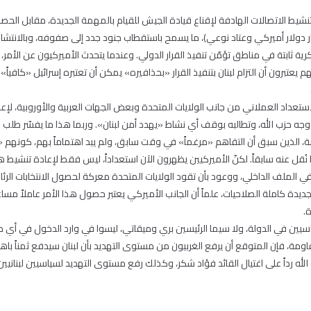
يط الاتصالات الهادفة لإقناع قيادة الجيش للقيام بالمهمة الجديدة، مقابل الح
ر دولار أميركي وعتاد نوعي)، ما يسمح باستقطاب جنود جدد إلى صفوفه، وبالانتش
ة ثابتة في مناطق تؤمّن تنفيذ القرار الدولي. وعندما يتحدث الأميركيون عن الأمر، 
م يعتبرون أن التزام لبنان بتنفيذ القرار «بحذافيره» يمكن أن تعتبره إسرائيل «كافيا
استعداد العملاني من جانب الولايات المتحدة وبعض الجهات العربية والأوروبية، لإ
وجه حزب الله، وتطالبه بوقف أي نشاط «يهدد أمن لبنان». وربما هذا ما يفسّر ط
ة، الذين سبق أن التقاهم «مرغماً» في وقت سابق، ولم يبد اهتماماً بهم، كونهم «ل
قل عنه سابقاً. لكنّ الأميركيين يظهرون الآن استعداداً، ليس فقط لإعادة تنشيط
ي الملف الداخلي، ووعود بأن تقود الولايات المتحدة معركة لحصول الانتخابات الر
 كاملة الصلاحيات، علماً أن الجانب الأميركي يعتبر حصول هذا الأمر عاملاً مساع
.
سيين في الدولة، ولا سيما الرئيسين بري وميقاتي، ليسوا في وارد الدخول في أي 
مة، فإن المتوقع أن يرفع الغربيون من مستوى التهديد بأن لبنان سيدفع ثمناً باهظا
الله رداً على اغتيال القائد فؤاد شكر، وكذلك رفع مستوى التهديد لسياسيين لبناني