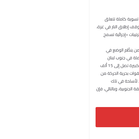
 تسوية كاملة تتعلق
 وقف إطلاق النار في غزة،
رتيبات «إجرائية تسمح
أمن ينظّم الوضع في
ملة في جنوب لبنان
(اليونيفل) كافية لترتيب الوضع بعد وقف إطلاق النار. وذلك انطلاقاً، من كون القرار نفسه، يسمح بانتشار قوة كبيرة تصل إلى 15 ألف
قوات بحرية الحركة من
د لأسلحة في تلك
الجنوبية، وبالتالي، فإن