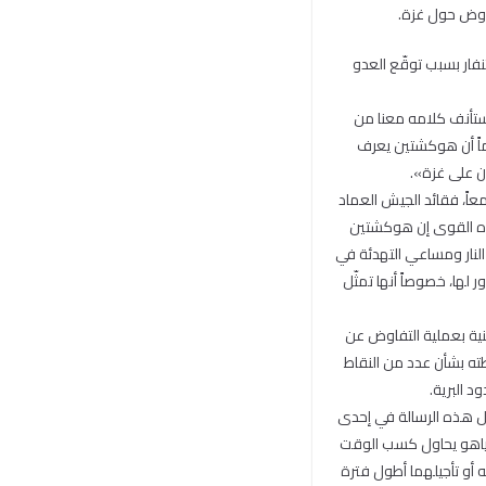
فاوض حول غزة.
نفار بسبب توقّع العدو
يستأنف كلامه معنا من
لماً أن هوكشتين يعرف
اً، فقائد الجيش العماد
ذه القوى إن هوكشتين
لنار ومساعي التهدئة في
 لها، خصوصاً أنها تمثّل
ية بعملية التفاوض عن
طته بشأن عدد من النقاط
د البرية.
ل هذه الرسالة في إحدى
نتنياهو يحاول كسب الوقت
ه أو تأجيلهما أطول فترة