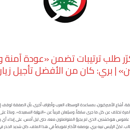
ّر طلب ترتيبات تضمن «عودة آمنة 
 | بري: كان من الأفضل تأجيل زيار
ة، أشاع الأميركيون، بمساعدة الوسطاء العرب وأطراف أخرى، بأن الصفقة لوقف إطل
رة تختلف عن كل ما جرى سابقاً، وسيُعلن قريباً عن «النهاية السعيدة». وبناءً عل
 عاموس هوكشتين، الذي لم يجرؤ المتواصلون معه، حتى ليل أمس، على إبداء أي ر
. لكنّ الرئيس نبيه بري، بوصفه الأكثر تفويضاً في هذا الملف، كان شديد الحذر في 