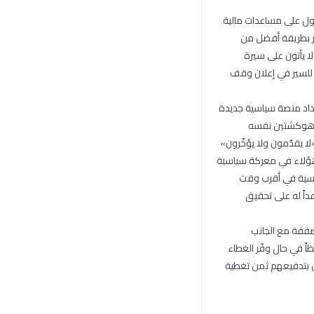
صول على مساعدات مالية
ار بطريقة أفضل من
لا يأتون على سيرة
ً» للسير في إعلان وقف
عداد منصة سياسية جديدة
لب هوكشتين نفسه
ا يقدّمون ولا يؤخّرون»
 هؤلاء في معركة سياسية
ئاسية في أقرب وقت
داً له على تحقيق
صفقة مع الجانب
ً في حال وفّر الغطاء
ين بتدفيعهم ثمن تغطية