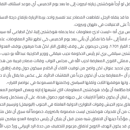
ل لو أرجأ هوكشتين زيارته لبيروت إلى ما بعد يوم الخميس، أي موعد استئناف الت
ا قد ينقله الرجل، تقاطعت المصادر عند تفسير واحد، يربط الزيارة بارتفاع درجة الاست
اً على الاغتيالات في طهران وبيروت.
ئيس بري أنه «ليست لديّ معلومات عما يحمله هوكشتين إلينا، لكنّ انطباعي أنه س
»، لافتاً إلى «أننا كنا نفضّل أن يأتي بعد يوم الخميس كي تظهر نتائج المفاوضات، ع
بوقف العدوان على غزة».
ين سيلتقي بري ثم رئيس الحكومة نجيب ميقاتي ووزير الخارجية عبدالله بو حبيب مع
 ممثلي القوى المعارضة لحزب الله في مجلس النواب. وقالت مصادر قريبة من ه
ن تحديد عنوان، لكن واضح من توقيت اللقاء أن الكلام سيكون حول وقف إطلاق ا
أن «المعارضة يجب أن تكون جزءاً من النقاشات الدائرة، على عكس ما يقال بأن لا دور
ن، ولها موقفها الثابت وثقلها السياسي وكلمتها المسموعة في عواصم القرار».
ط مطّلعة أن يؤكد هوكشتين المعلومات التي تشيعها إدارته وبعض العواصم المعن
على لبنان أن يكون جاهزاً للترتيبات على جبهته فور حصول هدنة، على أن يستكمل وسا
لق بدور الجيش وقوات الطوارئ الدولية العاملة في الجنوب (اليونيفل) وترسيم الحدو
رت من أن تقديرات هوكشتين ليست مضمونة بالضرورة، خصوصاً أنه سبق أن نقل مث
ؤكّداً حينها أن الاتفاق شبه منجز، قبل أن يتبيّن أن رئيس حكومة العدو بنيامين 
م، قد يكون الهدف الترويج لاتفاق مزعوم للتخفيف من حدة الرد الإيراني وردّ حزب الل