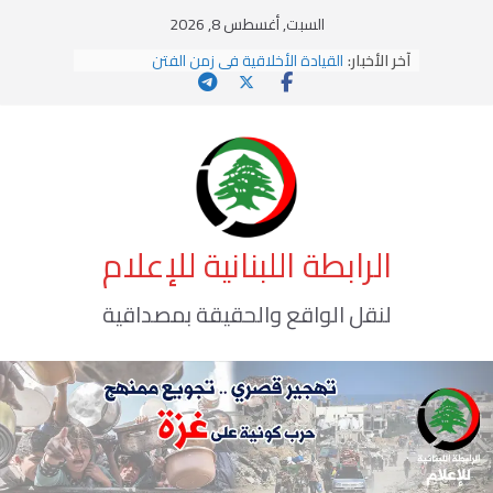
Ski
السبت, أغسطس 8, 2026
t
آخر الأخبار:
القيادة الأخلاقية في زمن الفتن
conten
الاستلاب الثقافي وتحديات الهوية الإسلامية
الاختراق الفكري… معركة الوعي الأخطر
وهن المؤسسات!
يومَ يَفيضُ العَرَقُ
الرابطة اللبنانية للإعلام
لنقل الواقع والحقيقة بمصداقية