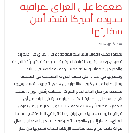
ضغوط على العراق لمراقبة
حدوده: أميركا تشدّد أمن
سفارتها
4 أكتوبر، 2024
بغداد
| دخلت القوات الأميركية الموجودة في العراق في حالة إنذار
قصوى، بعدما وجّهت القيادة المركزية الأميركية قواتها بأخذ الحيطة
والحذر من هجمات وشيكة قد تستهدف قواعدها في البلاد
وسفارتها في بغداد، على خلفية الحروب المشتعلة في المنطقة.
وقال ضابط عراقي كبير، لـ«الأخبار»، إن «لدى الأجهزة الأمنية توجيهات
مشدّدة من قبل القائد العام للقوات المسلحة رئيس الوزراء، محمد
شياع السوداني، بحماية البعثات الديبلوماسية في البلاد من أي
هجوم»، مضيفاً أن «هناك تخوفاً كبيراً لدى الأميركيين من تعرّض
قواتهم لهجمات، سواء من إيران أو حلفائها في المنطقة، ولا سيما
العراق». وأشار إلى أن «القوات الأميركية طلبت من السوداني إرسال
قوات خاصة من وحدة مكافحة الإرهاب لحماية سفارتها من خطر