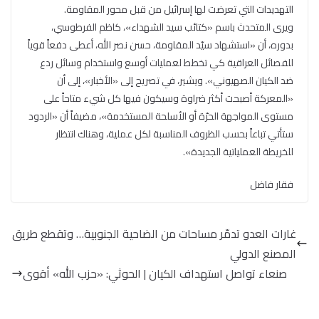
التهديدات التي تعرضت لها إسرائيل من قبل محور المقاومة.
ويرى المتحدث باسم «كتائب سيد الشهداء»، كاظم الفرطوسي،
بدوره، أن «استشهاد سيّد المقاومة، حسن نصر الله، أعطى دفعاً قوياً
للفصائل العراقية كي تخطط لعمليات أوسع واستخدام وسائل ردع
ضد الكيان الصهيوني». ويشير، في تصريح إلى «الأخبار»، إلى أن
«المعركة أصبحت أكثر ضراوة وسيكون فيها كل شيء متاحاً على
مستوى المواجهة الحرّة أو الأسلحة المستخدمة»، مضيفاً أن «الردود
ستأتي تباعاً بحسب الظروف المناسبة لكل عملية، وهناك انتظار
للخريطة العملياتية الجديدة».
فقار فاضل
غارات العدو تدمّر مساحات من الضاحية الجنوبية… وتقطع طريق
المصنع الدولي
صنعاء تواصل استهداف الكيان | الحوثي: «حزب الله» أقوى