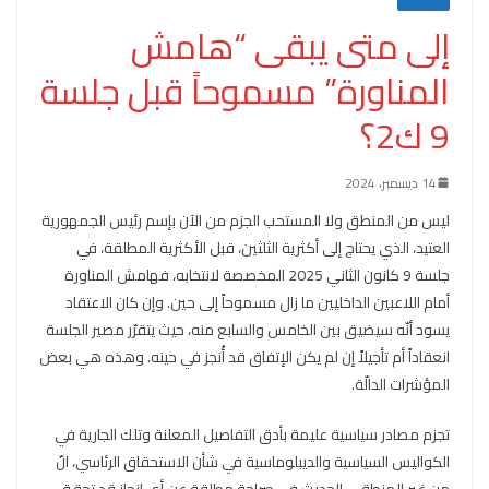
إلى متى يبقى “هامش
المناورة” مسموحاً قبل جلسة
9 ك2؟
14 ديسمبر، 2024
ليس من المنطق ولا المستحب الجزم من الآن بإسم رئيس الجمهورية
العتيد، الذي يحتاج إلى أكثرية الثلثين، قبل الأكثرية المطلقة، في
جلسة 9 كانون الثاني 2025 المخصصة لانتخابه، فهامش المناورة
أمام اللاعبين الداخليين ما زال مسموحاً إلى حين. وإن كان الاعتقاد
يسود أنّه سيضيق بين الخامس والسابع منه، حيث يتقرّر مصير الجلسة
انعقاداً أم تأجيلاً إن لم يكن الإتفاق قد أُنجز في حينه. وهذه هي بعض
المؤشرات الدالّة.
تجزم مصادر سياسية عليمة بأدق التفاصيل المعلنة وتلك الجارية في
الكواليس السياسية والديبلوماسية في شأن الاستحقاق الرئاسي، انّ
من غير المنطقي الحديث في صراحة مطلقة عن أي إنجاز قد تحقق