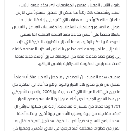
كانون الثاني المقبل. فبعض المواصفات التي تحدّد هوية الرئيس
العتيد وشخصيته باتت رهناً بما يمكن ان يتحقق عسكرياً على الارض.
ذلك انّ هناك كثيراً من المعطيات التي تقود إلى إعادة الاعتبار لما
يقول به الدستور وصلاحيات السلطات والمؤسسات التي على اللبنانيين
بناءها مجدداً على أسس جديدة تعيد القيمة الفعلية لما يُسمّى
الحوكمة والحكم الرشيد، بعدما آلت إليه التطورات الاخيرة التي جرّت
البلاد إلى ما لم يتوقعه احد، عدا عن تلك التي استجرّت المنطقة كاملة
إلى وضع جديد صدقت معه كل التوقعات بشرق أوسط جديد عندما
تحدث عنه رئيس الحكومة الاسرائيلية بنيامين نتنياهو.
وتضيف هذه المصادر، انّ الجديد في ما حصل انّه جاء متاخّراً 18 عاماً
تفصل بين تاريخ صدور هذا القرار واليوم. وهو ما أعاد الى الذاكرة كل
ما جرى في تلك المرحلة التي تلت حرب تموز 2006 والحديث الأميركي
عن هذا الشرق الجديد الذي أعاقته نهاياتها الملتبسة ومعها القرار
1701 وما حمله من تفسيرات متناقضة، أرادت من خلالها اسرائيل ان
تجمّد مفاعيله من جهة و»حزب الله» من جهة أخرى. ولذلك أطلقا
بعدها برامج التسلح تحضيراً للحرب الاخيرة بعد تأجيل تنفيذ ما قال به
القرار من خطوات متقدّمة أُعيد فرضها في اتفاق الأمس، ومعها كل