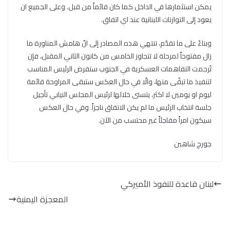
يمكن استثمارها في الداخل كما كان قائماً من قبل. وعلى الجميع ان
يعود إلى التوازنات اللبنانية عند اي اتفاق.
وبناءً على ما تقدّم، تنتهي هذه المصادر إلى انّ هامش المناورة ما
زال مفتوحاً لمرحلة لا تتجاوز الخامس من كانون الثاني المقبل، فإن
تُرجمت التفاهمات العسكرية في الجنوب ستفرض الرئيس المناسب
لتنفيذ ما تبقّى منها، والّا في حال العكس ستبقى المراوحة قائمة
ليوم او يومين لا اكثر، يتسنى خلالها لرئيس المجلس النيابي تأجيل
جلسة انتخاب الرئيس ما لم يكن الاتفاق ناجزاً. وفي حال العكس
سيكون امراً مفاجئاً غير محتسب من الآن.
جورج شاهين
لبنان قاعدة للنفوذ الأميركي
المعجزة اليمنية