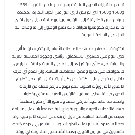
قالت به القرارات الاخرى الملحقة به، ولا سيما منها القرارات 1559
و1680 و1689 التي لم تكن لترى النور قبل الحرب الاخيرة الممتدة
بمراحلها من قطاع غزة إلى لبنان وسوريا وربما امتدت إلى دول اخرى،
ما لم تتدارك حكوماتها بقرارات ذاتية تمنع الوصول إلى ما وصلت اليه
الحال على الساحة السورية.
لا تتوقف المصادر عند هذه المحطات الأساسية. وتضيف انّ ما أُنجز
حتى اليوم على مستوى الاستحقاق الرئاسي وجهود الخماسية العربية
والدولية لم يعط أي مؤشر بَعد إلى المنحى المتوقع لانتخاب الرئيس.
فالمواقف على حالها ومعها المعادلات السلبية، ولن يُقدم أي طرف
داخلي او خارجي على الكشف عن كل أوراقه قبل التثبت من تطبيق
الاتفاق الأخير ورؤية الجنوب ينعم بهدوء يُترجم فصله عن الأزمات
الاخرى في فلسطين وسوريا. فالرئيس العتيد سيمشي بخطوات
واضحة مع بداية عهد أميركي جديد. ولا يجوز إلّا أن يكون متناغماً
معه. فالتدخّلات العربية والسورية والإيرانية خصوصاً باتت على مسافة
بعيدة عن الساحة اللبنانية، من دون ان ينغمس الطرف الآخر فيها. ولم
يعد لأي منهم أي تأثير يقلب التطورات. وبات اللبنانيون إلى درجة كبيرة،
متساوين في موازين القوى، بعدما فَقَد محور المقاومة اي ورقة