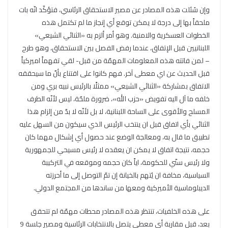
وإن سُئلت هذه المصادر عن مصير الاستحقاق الرئاسي، فتؤكّد انّه بات
ملحقاً بها إلى درجة لا يمكن توقع أي إنجاز ما لم تكتمل هذه
الخطوات العسكرية والامنية. وهو أمر ألزم به «الثنائي الشيعي»
اللبنانيين قبل الإتفاق، عندما رفض الفصل بين الاستحقاق، وهو طرح
– لمن فاتته هذه المعلومات المهمّة من قبل- لقي تفهماً اميركياً
قبل الحديث عن اي معطى آخر. فهم كانوا على اقتناع بأنّ ما سيحققه
الاتفاق بمشاركة «الثنائي الشيعي» ممثلًا بالرئيس نبيه بري ومن
خلفه ما آل اليه تفويض «حزب الله»، ضرورة ملحّة، ليس لأنّه الطرف
المسلح والأقوى على الساحة اللبنانية، لا بل لأنّه لا بدّ من إلزام هذا
الثنائي بأي اتفاق قبل ان ينتخب الرئيس الذي سيكون من السهل عليه
تطبيق ما قال به، ومعالجة الوضع عند حصول أي إشكال مهما كان
حجمه، نتيجة اتفاق لا يمكن ان يعقده لا رئيس مسيحي للجمهورية
ولا رئيس سنّي للحكومة، اياً كان حجمه وموقعه في التركيبة
السياسية، مخافة ان يُتهم بالخيانة إن تمّ التوصل إلى ما أحرزته
الديبلوماسية الأميركية ومعها من ساندها من المجتمع الدولي.
على هذه الخلفيات، تنتظر هذه المصادر محطات مهمّة لم تتحقق
بعد، قبل مقاربة أي معطى يتصل بالانتخابات الرئاسية ومصير جلسة 9