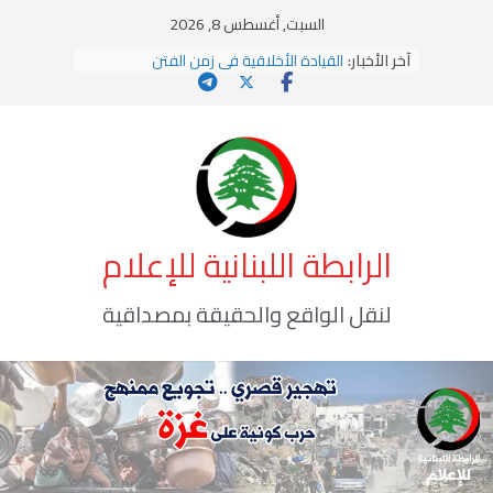
Ski
السبت, أغسطس 8, 2026
t
آخر الأخبار:
القيادة الأخلاقية في زمن الفتن
conten
الاستلاب الثقافي وتحديات الهوية الإسلامية
الاختراق الفكري… معركة الوعي الأخطر
وهن المؤسسات!
يومَ يَفيضُ العَرَقُ
الرابطة اللبنانية للإعلام
لنقل الواقع والحقيقة بمصداقية