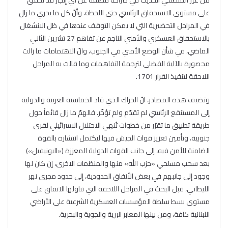
على مستوى الاستحقاق الرئاسي حتى اللحظة، وأنّ كل ما يجري ما زال
في المراحل التحضيرية التي لا يمكن التوقف عندها في ظل الانشغال
بالاستحقاق العسكري والأمني الناجم عن تفاهم 27 تشرين الثاني
الماضي، في شأن الوضع الأمني في الجنوب، وانّ الاهتمامات ما زالت
محصورة بالآلية الفضلى لترجمة التفاهمات وما قالت به المراحل
اللاحقة لتنفيذ القرار 1701.
وتضيف هذه المصادر، انّ الحراك الذي قاد الخماسية العربية والدولية
إلى المستنقع الرئاسي لم تقدّم ولم تؤخّر. فالهمّ ما زال قائماً حول
طريقة تطبيق ما تقرّر من خطوات تُنهي الاحتلال الاسرائيلي لقرى
جنوبية، وتأمين تعزيز قوات الجيش فيها ليكتمل انتشاره بالقوة
الضامنة للأمن فيه، إلى جانب القوات الدولية المعززة («اليونيفيل»)
بعد سحب مسلحي «حزب الله» منها والمنظمات الاخرى، إن كان لها
وجود إلى جانبهم في بعض الأنفاق الحدودية، إلى حدود مجرى نهر
الليطاني، قبل البحث في المراحل اللاحقة التي تناولها الاتفاق على
مستوى بسط سلطة المؤسسات العسكرية الشرعية على الأراضي
اللبنانية كافة، ومن بينها المعابر البرية والجوية والبحرية.