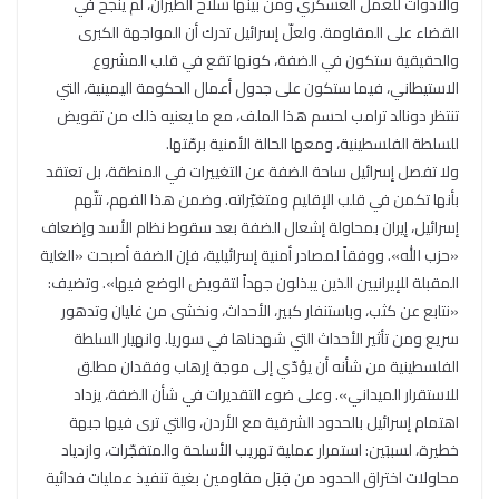
والأدوات للعمل العسكري ومن بينها سلاح الطيران، لم ينجح في
القضاء على المقاومة. ولعلّ إسرائيل تدرك أن المواجهة الكبرى
والحقيقية ستكون في الضفة، كونها تقع في قلب المشروع
الاستيطاني، فيما ستكون على جدول أعمال الحكومة اليمينية، التي
تنتظر دونالد ترامب لحسم هذا الملف، مع ما يعنيه ذلك من تقويض
للسلطة الفلسطينية، ومعها الحالة الأمنية برمّتها.
ولا تفصل إسرائيل ساحة الضفة عن التغييرات في المنطقة، بل تعتقد
بأنها تكمن في قلب الإقليم ومتغيّراته. وضمن هذا الفهم، تتّهم
إسرائيل، إيران بمحاولة إشعال الضفة بعد سقوط نظام الأسد وإضعاف
«حزب الله». ووفقاً لمصادر أمنية إسرائيلية، فإن الضفة أصبحت «الغاية
المقبلة للإيرانيين الذين يبذلون جهداً لتقويض الوضع فيها». وتضيف:
«نتابع عن كثب، وباستنفار كبير، الأحداث، ونخشى من غليان وتدهور
سريع ومن تأثير الأحداث التي شهدناها في سوريا. وانهيار السلطة
الفلسطينية من شأنه أن يؤدّي إلى موجة إرهاب وفقدان مطلق
للاستقرار الميداني». وعلى ضوء التقديرات في شأن الضفة، يزداد
اهتمام إسرائيل بالحدود الشرقية مع الأردن، والتي ترى فيها جبهة
خطيرة، لسببَين: استمرار عملية تهريب الأسلحة والمتفجّرات، وازدياد
محاولات اختراق الحدود من قِبَل مقاومين بغية تنفيذ عمليات فدائية