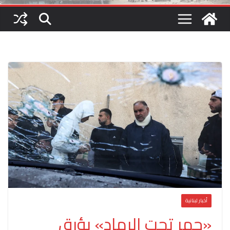
أخبار لبنانية
«جمر تحت الرماد» يؤرق