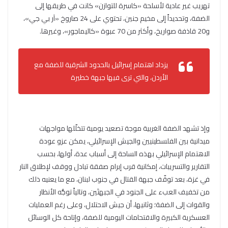
تهريب غير عادية لأسلحة «كاسرة للتوازن» كانت في طريقها إلى
الضفة، وتحديداً إلى مخيم جنين، تحتوي على 24 صاروخ «آر بي جي»،
و20 قاذفة صواريخ، وأكثر من 70 عبوة «كاليماجور»، وغيرها.
يزداد اهتمام إسرائيل بالحدود الشرقية للضفة مع
الأردن، والتي ترى فيها جبهة خطيرة
وإذ تشهد الضفة الغربية موجة تصعيد يومية تتخلّلها مواجهات
ميدانية بين الفلسطينيين والجيش الإسرائيلي، يمكن عزو عودة
الاهتمام الإسرائيلي بهذه الساحة إلى أسباب عدة، أولها، بحسب
التقارير والتسريبات، إمكانية قرب إبرام صفقة تبادل ووقف لإطلاق النار
في غزة، بعد توقّف جبهة القتال في جنوب لبنان، مع ما يعنيه ذلك
من تخفيف العبء على الجنود في الجبهتَين، وتالياً توجُّه الأنظار
والقوات إلى الضفة؛ وثانيها، أن جيش الاحتلال، وعلى رغم العمليات
العسكرية الكبيرة والاقتحامات اليومية للضفة، وإتاحة كل الوسائل