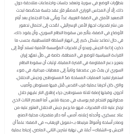
بتطوّرات الوضع في سوريا، وتعقد جلسات واجتماعات متلاحقة حول
ذلك، إلّا أن المجلس الوزاري المصغّر قرّر عقد جلسة مخصّصة لبحث
التصعيد الأمني في الضفة الغربية، غداً. ويأتي هذا الاجتماع بعد أيام
من نشر تقديرات لجهاز الأمن الإسرائيلي، لمّحت إلى احتمال تدهور
الأوضاع في الضفة، بتأثير من سقوط النظام السوري، وأن يقود ذلك،
في حال تصاعد بشكل كبير، إلى انهيار السلطة الفلسطينية، بحسب ما
ذكرت إذاعة الجيش ويبدو أن تقديرات المؤسسة الأمنية تستند أولاً إلى
القراءة السياسية للوضع في المنطقة، خاصة في ظلّ تعهّد إيران
بتعزيز دعم المقاومة في الفترة المقبلة، لإثبات أن سقوط النظام
السوري لن يفتّ من عضدها؛ وثانياً، إلى معطيات ميدانية، في ضوء
استمرار تنفيذ العمليات المسلحة ضدّ المستوطنين وجيش الاحتلال،
والتي كان آخرها عملية قرب القدس قُتل فيها مستوطن وأصيب
آخرون، وقبلها إصابة ثلاثة مستوطنين جراء إطلاق النار عليهم خلال
محاولتهم اقتحام قبر يوسف في مدينة نابلس. أما العنصر الثالث الذي
ترتكز عليه تلك التقديرات، فهو ما يزعم جيش الاحتلال العثور عليه من
عتاد عسكري، وأحدثه إعلانه، أمس، أنه دمّر متفجرات محلية الصنع،
وصادر أسلحة وأموالاً مرتبطة بـ»تمويل الإرهاب» في الضفة؛ علماً أن
الجيش و»الشاباك» أعلنا، في نهاية تشرين الثاني الماضي، إحباط عملية