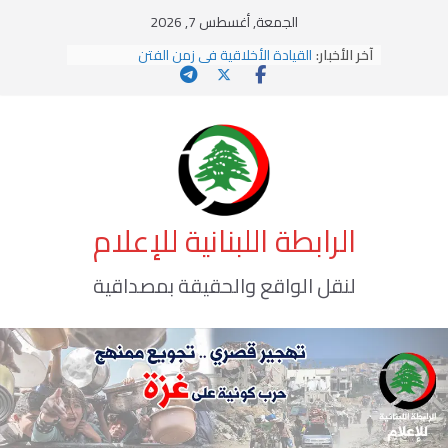
Ski
الجمعة, أغسطس 7, 2026
t
آخر الأخبار:
القيادة الأخلاقية في زمن الفتن
conten
الاستلاب الثقافي وتحديات الهوية الإسلامية
الاختراق الفكري… معركة الوعي الأخطر
وهن المؤسسات!
يومَ يَفيضُ العَرَقُ
الرابطة اللبنانية للإعلام
لنقل الواقع والحقيقة بمصداقية