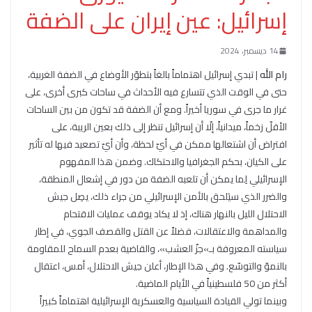
إسرائيل: عين إيران على الضفة
14 ديسمبر، 2024
رام الله
| تبدي إسرائيل اهتماماً بالغاً بتطوّر الأوضاع في الضفة الغربية،
حتى في الوقت الذي تتسارع فيه الأحداث في ساحات كبرى أخرى، على
غرار ما جرى في سوريا أخيراً. ومع أن الضفة قد تكون من بين الساحات
الأقلّ زخماً، ميدانياً، إلّا أن إسرائيل تنظر إلى ذلك بعين الريبة، على
افتراض أن اشتعالها ممكن في أيّ لحظة، وأن أيّ تصعيد فيها له تأثير
على الكيان، بحكم الجغرافيا والاحتكاك. وضمن هذا المفهوم
الإسرائيلي لِما يمكن أن تلعبه الضفة من دور في إشعال المنطقة،
والضرر الذي سيَلحق بالأمن الإسرائيلي من جراء ذلك، يصِل جيش
الاحتلال الليل بالنهار هناك، إذ لا يكاد يوقف عمليات الاقتحام
والمداهمة والاعتقالات، فضلاً عن القتل والقصف الجوي، في إطار
سياسته المعروفة بـ»جزّ العشب»، والقاضية بعدم السماح للمقاومة
بالنموّ والتوسّع. وفي هذا الإطار، أعلن جيش الاحتلال، أمس، اعتقال
أكثر من 50 فلسطينياً في الأيام الماضية.
وبينما تولي القيادة السياسية والعسكرية الإسرائيلية اهتماماً كبيراً