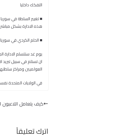
التفكك داخليا
■ تغيير السلطة في سوريا 
هذه الادارة بشكل مباشر و
■ الحلم الكردي في سوريا ل
يوم غد ستتسلم الادارة ال
ان تستلم في سبيل تبريد ا
العولميين ومراكز سلطته
في الولايات المتحدة نفس
كيف يتعامل اللاعبون ا
اترك تعليقاً