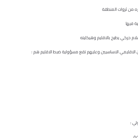
ه من ثروات المنطقة
ة فيها
م حركي يطيح بالاقليم وهيكليته
الاقليمي الاساسيين وعليهم تقع مسؤولية ضبط الاقليم هم :
لي :
ية