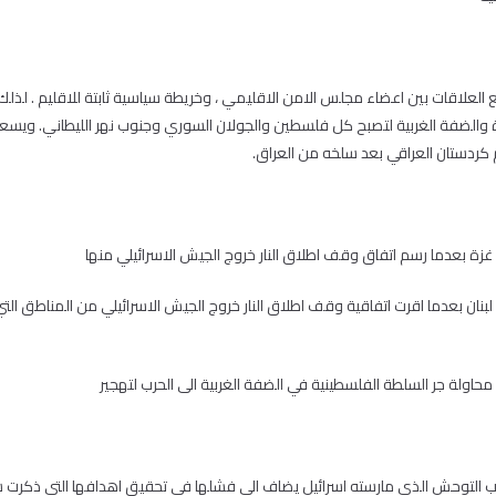
 العلاقات بين اعضاء مجلس الامن الاقليمي ، وخريطة سياسية ثابتة للاقليم . لذل
 والضفة الغربية لتصبح كل فلسطين والجولان السوري وجنوب نهر الليطاني. ويسعى 
 كردستان العراقي بعد سلخه من العراق.
زة بعدما رسم اتفاق وقف اطلاق النار خروج الجيش الاسرائيلي منها
بنان بعدما اقرت اتفاقية وقف اطلاق النار خروج الجيش الاسرائيلي من المناطق الت
حاولة جر السلطة الفلسطينية في الضفة الغربية الى الحرب لتهجير
التوحش الذي مارسته اسرائيل يضاف الى فشلها في تحقيق اهدافها التي ذكرت س