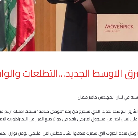
رق الاوسط الجديد…التطلعات والوا
لسنية في لبنان المهندس ماهر صقال
لشرق الاوسط الجديد” الذي سيخرج من رحم “فوضى خلاقة” سبقت اطلالة “ربيع عر
لى لسان اكثر من مسؤول اميركي نافذ في دوائر صنع القرار في الامبراطورية الامي
ا وكل هذه الحروب التي سعرت هدفها انشاء مجلس امن اقليمي يؤمن توازن المنط