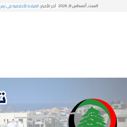
Ski
يومَ يَفيضُ العَرَقُ
السبت, أغسطس 8, 2026
آخر الأخبار:
القيادة الأخلاقية في زمن
t
الاستلاب الثقافي وتحديات
conten
الاختراق الفكري… معركة
وهن المؤسسات!