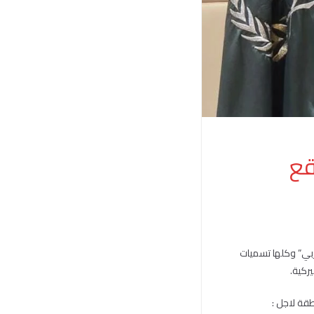
قع
بي” وكلها تسميات
ركية.
قة لاجل :