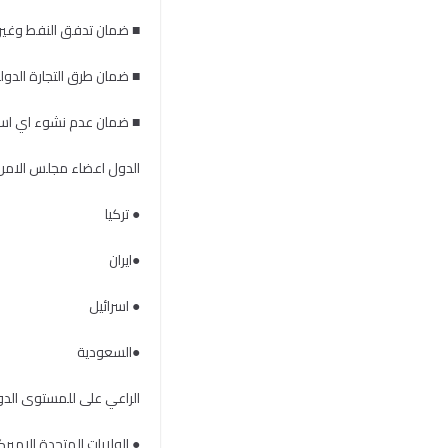
■
ضمان تدفق النفط وغير
■ ضمان طرق التجارة الدولي
■ ضمان عدم نشوء اي اسلا
الدول اعضاء مجلس الامن 
● تركيا
●ايران
● اسرائيل
●السعودية
الراعي على للمستوى الدو
● الولايات المتحدة الاميرك