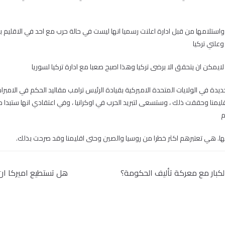
واستلامها من قبل ادارة اعلنت رسميا انها ليست في حالة حرب مع احد في الاقليم بم
علني تركيا
ايمكن ان يتحقق الا برضى تركيا وهذا اصبح صعبا مع ادارة تركيا لسوريا
جديدة في الولايات المتحدة الاميركية بقيادة الرئيس ترامب مقاليد الحكم في الامب
قليمنا وحققت ذلك ، وستسعى لتبريد الحرب في اوكرانيا ، وفي اعتقادي انها ستبدا ح
م
ها. هي تعتبرهم اكثر خطرا من روسيا والصين وحتى اقليمنا وقد صرحت بذلك.
لكبار مع معركة تأليف الحكومة؟
هل تستطيع اميركا ان