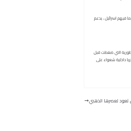
ا فيهم اسرائيل ، يدعم
راطورية التي ضغطت قبل
ربا داخلية شعواء على
 تعود لعصرها الذهبي