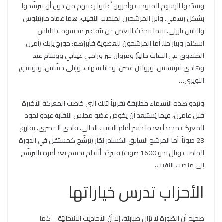
وسدّدوا الرسوم المتوجبة وآخرون أعلنوا رغبتهم من دون أن يترشّحوا
بشكل رسمي. وأبرز المرشحين لمنصب النقيب، هما عماد مارتينوس
والياس بازرلي، بينما يتحدّث البعض عن نيّة غير محسومة لالياس
اسكندر وبيار حنا. أما المرشحون للعضوية فأبرزهم: جورج يزبك (أمين
الصندوق في النقابة حالياً) ومروان جبر ورامي عيتاني ووسام عيد
وهادي فرنسيس، ورولان غصن، ومايا شهاب، وإيلي حشّاش، وتوفيق
النويري…
وتبدو هذه الأسماء مطابقة تقريباً لتلك التي خاضت المعركة الأخيرة
قبل عامين، فيما يُستبعد أن يخوض عضو مجلس النقابة عبدو لحود
المعركة مجدداً بعدما خسر أمام النقيب الحالي، فادي المصري، بفارق
23 صوتاً. أما المرشح السابق الكسندر نجّار (ترشّح كمستقل في الدورة
الماضية ونال نحو 1600 صوت) فيتردّد أنّه لم يحسم بعد أمره بالترشّح
إلى منصب النقيب.
الأحزاب تدرس خياراتها
صحيح أن الصّورة لا تزال ضبابيّة، إلا أنّ الأحاديث الانتخابيّة – كما