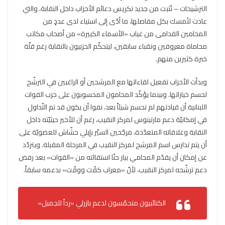
الترشيحات – تُثبت من جديد تكريس دعائم الأحزاب داخل النقابة، والتي
عادت لتُمسك بكل مفاصلها، ما أدّى إلى استياء لدى عددٍ من
المحامين القدامى من غياب «الأسماء الكبيرة» من أصحاب مكاتب
محاماة معروفين ونقباء سابقين، ليتحكّم الحزبيون بالنقابة رغم قلّة
خبرة كثيرين منهم.
وبدأت الأحزاب تفعيل لقاءاتها مع المرشحين أو الراغبين في الترشّح
لحسم خياراتها. وبينما يؤكّد المحامون المحسوبون على حزب القوات
اللبنانية أن قيادتهم لم تحسم شيئاً بعد، نفوا أن يكون قد تم التّداول
في إمكانيّة دعم مارتينوس لمركز النقيب، رغم أن للأخير حيثيّته داخل
النقابة وعلاقاته المتعدّدة، مرجّحين السيْر بإيلي حشّاش للعضويّة على
أن يتم تدارس اسم المرشح لمركز النقيب في المرحلة المقبلة. ويتردّد
عن إمكان أن يقدّم المحامي بيار حنّا استقالته من «القوات» بعد رفض
دعم ترشّحه لمركز النقيب، لأنّ «معراب كفّت ووفّت» بدعمه سابقاً.
الكتائبيون متحمّسون لدعم بازرلي «رداً للجميل»