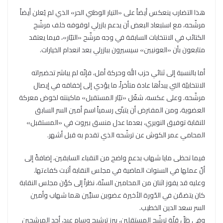
هذا التضارب ينعكس أيضاً على «التيار الوطني الحر» الذي لم يُعلن أيضاً
مرشّحه، مع استبعاد البعض أن يدعم بازرلي لوقوفه خلف مرشّح
الكتائب في الانتخابات السابقة في وجه مرشّح «التيّار»، فيما يعتقد
متابعون بأن «العونيين» سيسيرون ببازرلي بعد انعدام الخيارات.
أما بالنسبة إلى ثنائي حزب الله وحركة أمل، فإنّه لم يباشر تحضيراته
الانتخابيّة التي يبدأها عادة متأخراً، ما يؤدي إلى إخفاقه في إيصال
مرشّحه. وعلى عكسه، شغّل «تيّار المستقبل» ماكينته لخوض معركة
العضوية، ومن المفترض أن يتبنّى رسمياً اسم أمين السر السابق
للنقابة توفيق النويري، بعدما عدل منسق بيروت في «المستقبل»
المحامي عمر الكوش عن ترشّحه الذي تقدم به قبل أشهر.
فيما تحظى مايا شهاب بدعمٍ واضح من النقباء السابقين، إضافةً إلى
أنّ عملها في السنوات الماضية في مجلس النقابة أثبت كفاءتها.
وعليه قد يفوز اثنان من المحامين السنّة، نظراً إلى كوْن مجلس النقابة
كان يتضمّن في الدّورة الأخيرة عضوين سنيَّين هما شهاب وأمين
السر سعد الدين الخطيب.
وفي ظلّ قلّة ترشّح المستقلين، يبرز ترشيح وسام عيد، أحد المرشحين