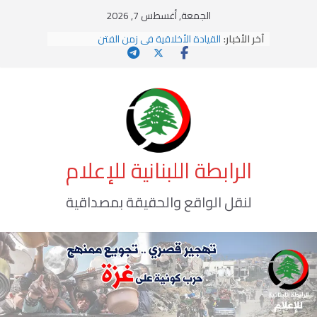
Ski
الجمعة, أغسطس 7, 2026
t
آخر الأخبار:
القيادة الأخلاقية في زمن الفتن
conten
الاستلاب الثقافي وتحديات الهوية الإسلامية
الاختراق الفكري… معركة الوعي الأخطر
وهن المؤسسات!
يومَ يَفيضُ العَرَقُ
الرابطة اللبنانية للإعلام
لنقل الواقع والحقيقة بمصداقية