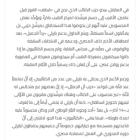
في المقابل، يبدو حزب الكتائب الذي نجح في «قطف» الفوز قبل
عامين، الأقرب إلى حسم مرشّحه لمركز النقيب باكراً، ويؤكّد بعض
المحسوبين عليه أنّهم لن يخوضوا هذا الاستحقاق بمرشّح حزبي بل
يفضّلون اسماً مستقلاً، ويتم التداول بدعم بازرلي «رداً للجميل»، بعد
اصطفاف الأخير خلف المصري ودعمه في الانتخابات السابقة
والوقوف في صفّه في مجلس النقابة. ولم يحسم الكتائبيون ما إذا
كانوا سيكتفون بمعركة النقيب أم سيخوضون معركة في العضوية
بدعم رولان غصن، على أن يُعلن ذلك رسمياً خلال الأيّام المقبلة.
ورغم الدّعم الذي يحظى به بازرلي من عدد من الكتائبيين، إلا أنّ تململاً
عند قلّة من قواعد «حزب آل الجميّل»، إذ إنّ بعضهم غير متحمّس له
لأنّه «غير محسوب على الكتائب وهناك مرشّحون مقربون من الأوْلى
تبنيهم كجورج اسطفان». كما أن بازرلي لا ينتمي أيضاً إلى ما يُعرف
بـ«14 آذار»، بل يعدّ «أحد وجوه التيّار الوطني الحر وكان محسوباً عليه
لمدة طويلة». فيما ينفي «الكتائبيون» هذا الجو، لافتين إلى أنّ
قاعدتهم منسجمة مع خياراتهم، خصوصاً أن جميعهم يحفظون لبازرلي
دوره المحوري في العمل لمصلحة مصري.