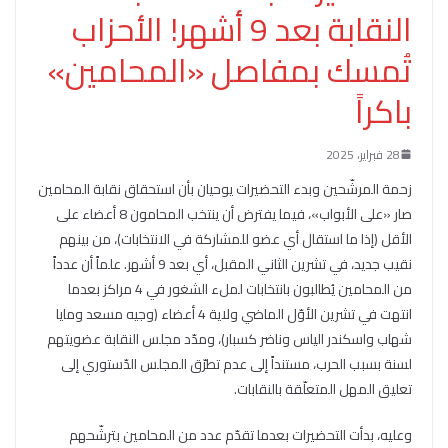
النقابة بعد 9 أشهر! الأحزاب
تُمسك بمفاصل «المحامين»
باكراً
28 فبراير، 2025
زحمة المرشّحين وبدء التحضيرات يوحيان بأن استحقاق نقابة المحامين
صار «على الأبواب»، فيما يفترض أن ينتخب المحامون 8 أعضاء على
الأقل (إذا ما استقال أي عضو للمشاركة في الانتخابات)، من بينهم
نقيب جديد، في تشرين الثاني المقبل، أي بعد 9 أشهر. علماً أن عدداً
من المحامين يُطالبون بانتخابات لملء الشغور في 4 مراكز بعدما
انتهت في تشرين الأوّل الماضي ولاية 4 أعضاء (وجيه مسعد ومايا
شهاب واسكندر الياس وناضر كسبار)، ومدّد مجلس النقابة عضويتهم
لسنة بسبب الحرب، مستنداً إلى عدم تطرّق المجلس الدّستوري إلى
تعليق المهل المتعلّقة بالنقابات.
وعليه، بدأت التحضيرات بعدما تقدّم عدد من المحامين بترشّحهم