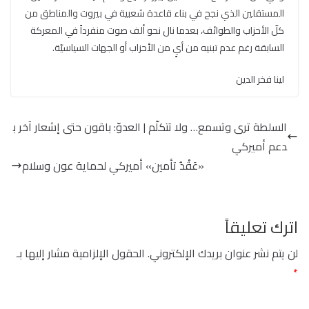
المستقلين الذي نجح في بناء قاعدة شعبية في بيروت والمناطق من
كلّ الأحزاب والطوائف، بعدما نال نحو ألف صوت منفرداً في المعركة
السابقة رغم عدم تبنيه من أيٍ من الأحزاب أو الجهات السياسيّة.
لينا فخر الدين
السلطة ترى وتسمع… ولا تتكلّم | العدوّ: باقون حتى إشعار آخر ب
دعم أميركي
«عَقْدُ تأمين» أميركي لحماية عون وسلام
اترك تعليقاً
لن يتم نشر عنوان بريدك الإلكتروني.
الحقول الإلزامية مشار إليها بـ
*