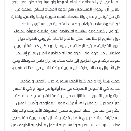
المسلمين في المنطقة اهتماماً أميركياً وأوروبياً. وقد ظهر مع الربيع
العربي أن الإخوان المسلمين هم الجهة المهيأة لتسلم السلطة في
كل من تونس ومصر، والاستعداد لتسلم سورية وليبيا واليمن. ولفترة
غير قصيرة سادت قراءات وضعت العثمانية في مستوى الاتحاد
الأوروبي كمنظومة سياسية اقتصادية أمنية إقليمية مهيأة لاحتواء
دول الشرق الإسلامية، بمثل ما قام الاتحاد الأوروبي باحتواء دول
أوروبا الشرقية، ما يتيح الإطباق على روسيا عبر فكي كماشة أوروبي
وعثماني من جهة، ومن جهة مقابلة محاصرة الصين بعالم إسلاميّ
تقوده تركيا، وفي الطريق إلى ذلك محاصرة إيران داخل حدودها. وفي
كل الأحوال بدت السيطرة على سورية بيضة القبان في هذا المشروع.
نجحت تركيا بإدارة معركتها للظفر بسورية، حيث تراجعت وتقدّمت
بعناية، كي لا تخوض المعركة في غير أوانها من جهة، وكي لا تخسر
أوراقها في التسويات والتنازلات من جهة مقابلة، وقد جاءت الفرصة
أخيراً بعد حرب الطوفان التي أنهكت قوى المقاومة، وأصاب الوهن
الكثير من مفاصل الحياة السورية بفعل العقوبات الأميركية والضربات
الإسرائيلية، وبقاء جبهتي شمال شرق وشمال غرب سورية مفتوحتين،
وجاءت الترتيبات الاستخبارية والعسكرية لتكمل ما أظهرته الظروف من