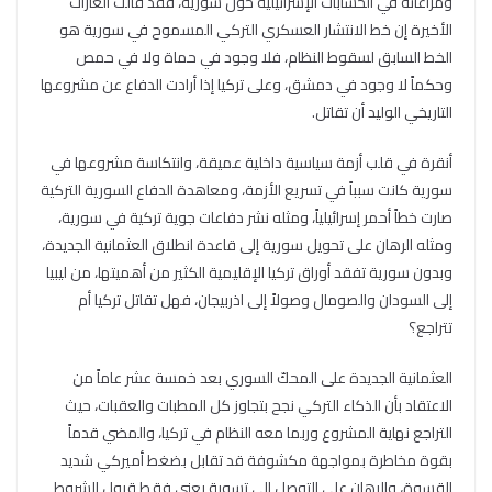
ومراعاته في الحسابات الإسرائيلية حول سورية، فقد قالت الغارات
الأخيرة إن خط الانتشار العسكري التركي المسموح في سورية هو
الخط السابق لسقوط النظام، فلا وجود في حماة ولا في حمص
وحكماً لا وجود في دمشق، وعلى تركيا إذا أرادت الدفاع عن مشروعها
التاريخي الوليد أن تقاتل.
أنقرة في قلب أزمة سياسية داخلية عميقة، وانتكاسة مشروعها في
سورية كانت سبباً في تسريع الأزمة، ومعاهدة الدفاع السورية التركية
صارت خطاً أحمر إسرائيلياً، ومثله نشر دفاعات جوية تركية في سورية،
ومثله الرهان على تحويل سورية إلى قاعدة انطلاق العثمانية الجديدة،
وبدون سورية تفقد أوراق تركيا الإقليمية الكثير من أهميتها، من ليبيا
إلى السودان والصومال وصولاً إلى اذربيجان، فهل تقاتل تركيا أم
تتراجع؟
العثمانية الجديدة على المحكّ السوري بعد خمسة عشر عاماً من
الاعتقاد بأن الذكاء التركي نجح بتجاوز كل المطبات والعقبات، حيث
التراجع نهاية المشروع وربما معه النظام في تركيا، والمضي قدماً
بقوة مخاطرة بمواجهة مكشوفة قد تقابل بضغط أميركي شديد
القسوة، والرهان على التوصل إلى تسوية يعني فقط قبول الشروط