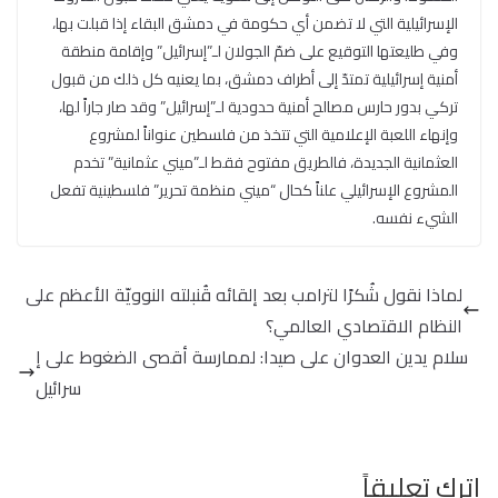
الإسرائيلية التي لا تضمن أي حكومة في دمشق البقاء إذا قبلت بها،
وفي طليعتها التوقيع على ضمّ الجولان لـ”إسرائيل” وإقامة منطقة
أمنية إسرائيلية تمتدّ إلى أطراف دمشق، بما يعنيه كل ذلك من قبول
تركي بدور حارس مصالح أمنية حدودية لـ”إسرائيل” وقد صار جاراً لها،
وإنهاء اللعبة الإعلامية التي تتخذ من فلسطين عنواناً لمشروع
العثمانية الجديدة، فالطريق مفتوح فقط لـ”ميني عثمانية” تخدم
المشروع الإسرائيلي علناً كحال “ميني منظمة تحرير” فلسطينية تفعل
الشيء نفسه.
لماذا نقول شُكرًا لترامب بعد إلقائه قُنبلته النوويّة الأعظم على
النظام الاقتصادي العالمي؟
سلام يدين العدوان على صيدا: لممارسة أقصى الضغوط على إ
سرائيل
اترك تعليقاً