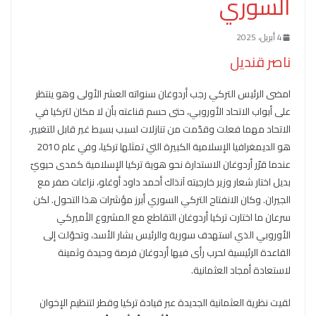
السوري
4 أبريل، 2025
ناصر قنديل
امضى الرئيس التركي رجب أردوغان سنواته العشر الأولى وهو ينتظر
على أبواب الاتحاد الأوروبي، حتى حسم قناعته بأن لا مكان لتركيا في
الاتحاد مهما فعلت وقدّمت من تنازلات لسبب بسيط غير قابل للتغيير،
هو الديمغرافيا الإسلامية الكبيرة التي تمثلها تركيا، وفي عام 2010
عندما قرّر أردوغان الاستدارة نحو هوية تركيا الإسلامية كمدى حيويّ
بديل اختار شعار وزير خارجيته آنذاك أحمد داود أوغلو، نزاعات صفر مع
الجيران. وكان الانفتاح التركي السوري أبرز مؤشرات هذا التحول. لكن
سرعان ما اختارت تركيا أردوغان التقاطع مع المشروع الأميركي
الأوروبي الذي استهدف سورية والرئيس بشار الأسد، وتحوّلت إلى
القاعدة الرئيسية لحرب رأى فيها أردوغان فرصة وحيدة وثمينة
لاستعادة أمجاد العثمانية.
لقيت نظرية العثمانية الجديدة عبر قيادة تركيا وقطر لتنظيم الإخوان