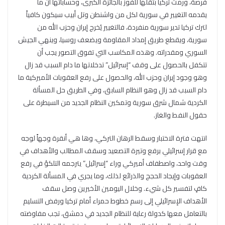
فرصة، ورمت تركيا بثقلها للفوز بالجائزة الكبرى، وحساباتها أن ما
يقدمه التغيير في سورية لكل من واشنطن وتل أبيب سيكون كافياً
لترك تركيا تدير سورية منفردة، فالتغيير يُخرج إيران وحزب الله من
سورية، ويقطع طريق إمداد المقاومة ويضعف روسيا، وينهي الجيش
السوري ومقدراته. وهذه المكاسب التي تفوق التصور يجب أن
تتكفل بالحصول على وقف “إسرائيل” تدخلاتها ما دام السبب قد زال
وهو وجود إيران وحزب الله، والحصول على رفع العقوبات الأميركية ما
دام السبب قد زال وهو النظام السابق، وفي الطريق حل المسألة
الكردية شمال شرق سورية وتمكين النظام الجديد من السيطرة على
حقول النفط والغاز.
انتهت فترة الاختبار وسقط الرهان التركي، وها هي أنقرة وجهاً لوجه
مع قرار إسرائيلي برفع وتيرة التصعيد وسقف المطالب والأهداف في
وقت واحد، واصطفاف أميركي وراء “إسرائيل” يترجمه التلكؤ في رفع
العقوبات وإيجاد الحجج والذرائع لذلك، وما يجري في المسألة الكردية
كافٍ لتفسير كل شيء. وخلال اليومين الأخيرين وصل سقف
الأهداف الإسرائيلي إلى رسم خطوط حمراء أمام تركيا ورفض التسليم
بالتعامل معها كدولة رعاية للنظام الجديد في دمشق، تجب مفاوضته