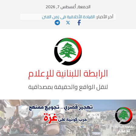
Ski
الجمعة, أغسطس 7, 2026
t
آخر الأخبار:
القيادة الأخلاقية في زمن الفتن
conten
الاستلاب الثقافي وتحديات الهوية الإسلامية
الاختراق الفكري… معركة الوعي الأخطر
وهن المؤسسات!
يومَ يَفيضُ العَرَقُ
الرابطة اللبنانية للإعلام
لنقل الواقع والحقيقة بمصداقية