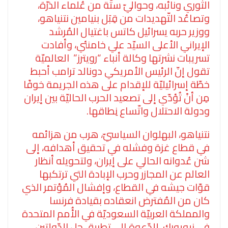
الثوري ونائبه، وحواليّ ستّة من عُلماء الذرّة،
وتصاعُد التّهديدات من قِبَل بنيامين نتنياهو،
ووزير حربه يسرائيل كاتس باغتيال المُرشد
الإيراني الأعلى السيّد علي خامنئي، وأفادت
تسريبات نشرتها وكالة أنباء “رويترز” العالميّة
تقول إنّ الرئيس الأمريكي دونالد ترامب أحبط
خطّة إسرائيليّة للإقدام على هذه الجريمة خوفًا
مِن أنْ تُؤدّي إلى تصعيد الحرب الحاليّة بين إيران
ودولة الاحتلال واتّساع نِطاقها.
نتنياهو، البهلوان السياسيّ، هرب من هزائمه
في قطاع غزة وفشله في تحقيق أهدافه، إلى
شن عُدوانه الحالي على إيران، ولتحويله أنظار
العالم عن المجازر وحرب الإبادة التي ترتكبها
قوّات جيشه في القطاع، وإفشال المُؤتمر الذي
كان من المُفترض انعقاده بقيادة فرنسا
والمملكة العربيّة السعوديّة في الأُمم المتحدة
في نيويورك، للدّعوة إلى تطبيق حل الدّولتين