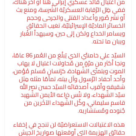
من اغتيال قائد عسكري إيراني هُنا أو آخَر هُناك،
ففي ظِل الرّقابة العسكريّة الشّرسة، ومنع بث
أو نشر صُور وأعداد القتلى والجرحى وحجم
الخسائر الماديّة الإسرائيليّة، تغيب الحقائق
ويسامر الخداع ولكن إلى حين، وسيهدأ الغُبار
ويبان ما تحته.
السيّد علي خامنئي الذي يَبلُغ من العُمر 86 عامًا،
ونجا أكثر من مرّةٍ من مُحاولات اغتيال لا يهاب
الموت ويتمنّى الشّهادة، كإنسانٍ مُسلم مُؤمن،
وأحد أحفاد الرّسول وآل بيته، تمامًا مثله مِثل
شقيقه وأقرب أصدقائه السيّد حسن نصر الله
سيّد الشّهداء، ولا ننْس ذراعه الأيمن الشّهيد
قاسم سليماني، وكُل الشّهداء الآخَرين من
جُنوده ومُستشاريه.
هذه الاغتيالات الاستعراضيّة لن تنجح في إخفاء
حقائق الهزيمة التي أوقعتها صواريخ الجيش