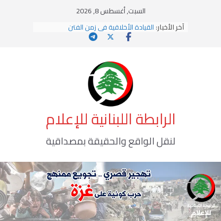
Ski
السبت, أغسطس 8, 2026
t
آخر الأخبار:
القيادة الأخلاقية في زمن الفتن
conten
الاستلاب الثقافي وتحديات الهوية الإسلامية
الاختراق الفكري… معركة الوعي الأخطر
وهن المؤسسات!
يومَ يَفيضُ العَرَقُ
الرابطة اللبنانية للإعلام
لنقل الواقع والحقيقة بمصداقية