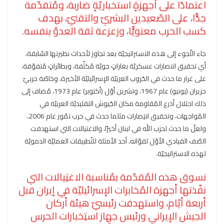
اعتمادًا على أجهزةٍ استخباريّةٍ ضاربة، ومُتقدّمة
جدًّا، على الصّعيدين البشريّ والتقنيّ، بهدف
كسب الحرب معنويًّا، وزعزعة ثقة العدوّ بنفسه.
جاء اللّجوء إلى هذه الاستراتيجيّة بعد تجاوز لأحداث نظيرتها السّابقة،
أي تحقيق انتصارات عسكريّة بغاراتٍ جويّة مُكثّفة، وبطائراتٍ مُتفوّقة،
على غرار ما حدث في الحُروب العربيّة الإسرائيليّة الأخيرة، وخاصّة حربيّ
حزيران (يونيو) عام 1967، وتشرين أوّل (أكتوبر) عام 1973، مُضاف إلى
ذلك احتلال أذرع المُقاومة مكان الجُيوش التقليديّة العربيّة في
المُواجهات، وتحقيق انتِصارات مثلما حدث في حرب تمّوز عام 2006،
ولعلّ ما حدث لحزب الله في لبنان أخيرًا، والاغتيالات التي استهدفت
الصّف القيادي الأوّل لقوّاته، أحد الأمثلة للتّطبيقات العمليّة الدمويّة
لهذه الاستراتيجيّة.
نسوق هذه المُقدّمة بمُناسبة الاغتِيالات التي
نفّذتها أجهزة المُخابرات الإسرائيليّة في إيران قبل
أربعة أيّام، واستهدفت رئيسيّ هيئة أركان
الجيش الإيراني ورئيس جهاز استِخبارات الحرس