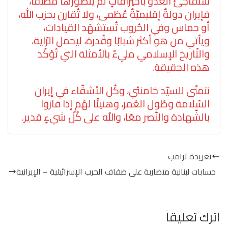
ستُفاجئ العدو باختِراقاتٍ لم يتصوّرها مُطلقًا،
فإيران دولةٌ إقليميّةٌ عُظمى، ولا تُقارن بحزب الله،
أو حماس وفي الحُروب تُستشهَد القيادات،
ويأتي من هو أكثر شبابًا وقُدرة، ليحمل الرّاية،
والتّاريخ الإسلامي مليءٌ بالأمثلة التي تُؤكّد
هذه الحقيقة.
نتمنّى للسيّد خامنئي، وكُل الأشقّاء في إيران
السّلامة وطُول العُمر، وهنيئًا لهُم إذا فازوا
بالشّهادة والنّصر معًا، واللُه على كُلّ شيءٍ قدير.
تغريدة ترامب
حسابات لبنانية متضاربة على ضفاف الحرب الإسرائيلية – الإيرانية
اترك تعليقاً