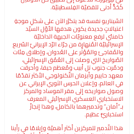
كَحَدٍّ أدنى للقضيّة الفِلسطينيّة.
السّيناريو نفسه قد يتكرّر الآن على شكلِ موجةِ
اغتيالاتٍ جديدة يكون هدفها الأوّل السيّد
خامنئي لرفع معنويّات الجبهة الداخليّة
الإسرائيليّة المُنهارة من جرّاء الرّد الإيرانيّ السّريع
والمُفاجئ والمُؤثّر على العُدوان، وإطلاق مِئات
الصّواريخ التي وصلت إلى العُمُق الإسرائيلي،
ودمّرت جنوب تل أبيب ومُعظم حيفا، وأحرقت
معهد حاييم وأيزمان التّكنولوجي الأكثر تقدّمًا
في العالم، وإعلان الحرس الثوري الإيراني عن
وصول صواريخه إلى مقر الموساد والمركز
الاستخباري العسكري الإسرائيلي المعرف
بـ”أمان” وتدميرهما بالكامل، وهذا إنجازٌ
استخباريٌّ عظيم.
هذا التّدمير للمركزين أكثر أهميّة وإيلامًا في رأينا