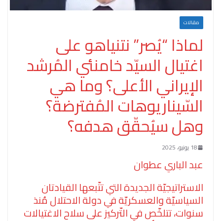
مقالات
لماذا “يُصر” نتنياهو على
اغتيال السيّد خامنئي المُرشد
الإيراني الأعلى؟ وما هي
السّيناريوهات المُفترضة؟
وهل سيُحقّق هدفه؟
18 يونيو، 2025
عبد الباري عطوان
الاستراتيجيّة الجديدة التي تتّبعها القيادتان
السياسيّة والعسكريّة في دولة الاحتلال مُنذ
سنوات، تتلخّص في التّركيز على سلاح الاغتيالات