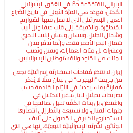
الإيراني المُتقدّمة جدًّا في العُمُق الإسرائيلي
المُحتل، فهذه هي المرّة الأولى في تاريخ الصّراع
العربي الإسرائيلي التي لا تصل فيها الصّواريخ
المُتطوّرة، والدّقيقة، إلى قلبِ حيفا وتل أبيب
وشمال الجليل، وبيسان ولسان إيلات البحري
شمال البحر الأحمر فقط، وإنّما تُدمّر مدن
وعشرات بل مِئات العمارات، وتقتل وتُصيب
المِئات من الجُنود والمُستوطنين الإسرائيليين.
إيران لا تنتظر مُفاجآت استخباريّة إسرائيليّة تجعل
من جريمة “البيجرات” في لبنان مثلًا لا يُذكر
مُقارنةً بما سيحدث في الأيّام القادمة حسب
تصريحات يحيئيل لايتر سفير الاحتلال في
واشنطن، بل بدأت الكفّة تميل لصالحها في
جبَهات القتال، ولا نستبعد، بالنّظر إلى انتِصارها
الاستخباريّ الكبير في الحُصول على آلاف
الوثائق السِّريّة الإسرائيليّة النوويّة، إنها هي التي