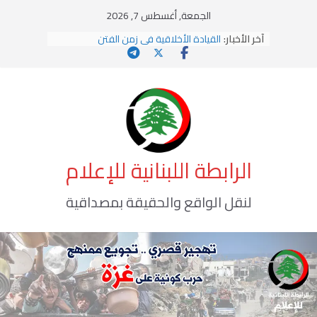
Ski
الجمعة, أغسطس 7, 2026
t
آخر الأخبار:
القيادة الأخلاقية في زمن الفتن
conten
الاستلاب الثقافي وتحديات الهوية الإسلامية
الاختراق الفكري… معركة الوعي الأخطر
وهن المؤسسات!
يومَ يَفيضُ العَرَقُ
الرابطة اللبنانية للإعلام
لنقل الواقع والحقيقة بمصداقية