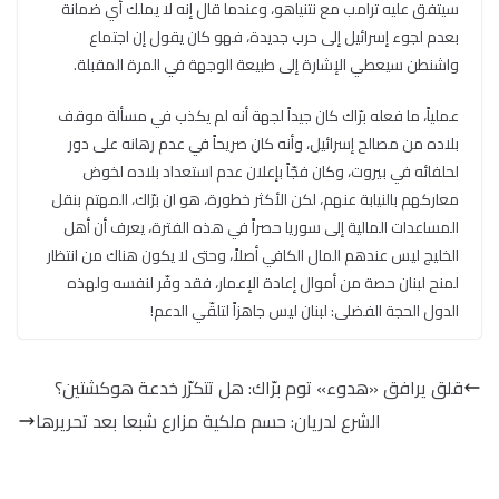
سيتفق عليه ترامب مع نتنياهو، وعندما قال إنه لا يملك أي ضمانة
بعدم لجوء إسرائيل إلى حرب جديدة، فهو كان يقول إن اجتماع
واشنطن سيعطي الإشارة إلى طبيعة الوجهة في المرة المقبلة.
عملياً، ما فعله برّاك كان جيداً لجهة أنه لم يكذب في مسألة موقف
بلاده من مصالح إسرائيل، وأنه كان صريحاً في عدم رهانه على دور
لحلفائه في بيروت، وكان فجّاً بإعلان عدم استعداد بلاده لخوض
معاركهم بالنيابة عنهم، لكن الأكثر خطورة، هو ان برّاك، المهتم بنقل
المساعدات المالية إلى سوريا حصراً في هذه الفترة، يعرف أن أهل
الخليج ليس عندهم المال الكافي أصلاً، وحتى لا يكون هناك من انتظار
لمنح لبنان حصة من أموال إعادة الإعمار، فقد وفّر لنفسه ولهذه
الدول الحجة الفضلى: لبنان ليس جاهزاً لتلقّي الدعم!
قلق يرافق «هدوء» توم برّاك: هل تتكرّر خدعة هوكشتين؟
الشرع لدريان: حسم ملكية مزارع شبعا بعد تحريرها