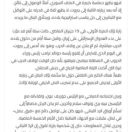
فهو يظهر حماسة كبيرة في الملف السوري، آملاً الوصول إلى نتائج.
إلا أنه بعد زيارته الثانية إلى بيروت، لا يظهر ثقة في قدرته على التوصّل
مع اللبنانيين إلى حل يناسب استراتيجية بلاده، ويحقّق للبنان ما يريده.
زارنا برّاك للمرة الأولى، في 19 حزيران الماضي. كانت ستة أيام قد مرّت
على بدء العدوان الإسرائيلي على إيران، وقبل ستة أيام من دخول بلاده
الحرب مباشرة، ثم الإعلان عن وقف الحرب. وهو عاد أمس إلى بيروت،
في اليوم الذي يُفترض أن يُقنِع رئيسه دونالد ترامب رئيس وزراء
الحروب في المنطقة بنيامين نتنياهو، بأنه حان الوقت لوقف الحرب في
غزة التي أثخنت الليلة الماضية الجراح في جيش الاحتلال.
طبعاً، هناك الكثير من النقاش حول ما سلّمه برّاك للبنان في زيارته
الأولى (يحرص الجميع على عدم تسريب النص الحرفي لورقة برّاك).
وبين اجتماعه الصباحي مع الرئيس جوزيف عون، ولقاءاته مع
الرئيسين نبيه بري ونواف سلام وآخرين، لم يكن الرجل مضطراً إلى
تسلّم أوراق الرد اللبناني. فهو كان على تواصل دائم مع «فرق عمل»
في لبنان، نسّقت مع الجهات اللبنانية خلال الأيام الخمسة الماضية،
وجرى تبادل للمعلومات. حتى إن شخصية بارزة تقول إن الردّ اللبناني