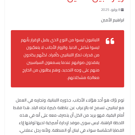
8 يوليو، 2025
ابراهيم الأمين
اللبنانيون ليسوا من النوع الذي يقبل الإقرار بأنهم
ليسوا شاغلي الدنيا. والزوار الأجانب لا يتعجّبون
من قدرات تميّز اللبنانيين كأفراد، لكنّهم يكادون
يفقدون صوابهم عندما يسمعون السياسيين
منهم على وجه التحديد، وهم يطلبون من الخارج
معالجة مشكلاتهم.
توم برّاك هو أحد هؤلاء الأجانب. جذوره اللبنانية، وتجاربه في العمل
مع لبنانيين، تسمح له بالإعراب عن عاطفة كبيرة تجاه البلد. هذا فقط
أمام البقية، فهو يريد من الكل أن يتصرف معه على أنه في هذه
اللحظة الراهنة، ليس سوى موفد لإدارة أميركية لديها ثوابتها إزاء
القضايا الحسّاسة سواء في لبنان أو المنطقة. ولأنه رجل عملاني،