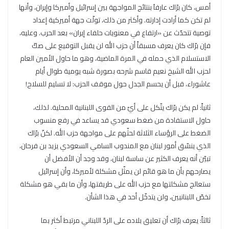
أمس، كان برّاك عارفاَ بنتائج المواجهة بين إسرائيل وأميركا وإيران، وأنها
لم تكن كما أرادت إدارته. وأكثر من ذلك، تولّت جهة أميركية إعداد
توصية تتحدّث عن «ارتفاع في معنويات حلفاء إيران» بعد الحرب. وعليه،
فإن برّاك كان يعرف مسبقاً أن حزب الله لن يقبل التوقيع على صكّ
الاستسلام الذي حمله في المرة الماضية، وهو ما حاول الأمين العام
لحزب الله الشيخ نعيم قاسم شرحه بصورة شبه يومية طوال أيام
عاشوراء، قبل أن يحسم الجدل حول موقف الحزب: لا تسليم للسلاح!
ثانياً: لم يكن برّاك يتّكل على أيّ من القوى اللبنانية المحلية. لذلك،
حاول الاستفادة من ضغط سعودي قد يساعد في رفع منسوب
الضغط على الرؤساء الثلاثة لحثّهم على مواجهة حزب الله. لكنّ برّاك
الذي ينسّق أمور لبنان مع المندوب السامي السعودي يزيد بن فرحان،
تبيّن أنه يعرف الكثير عن ساسة لبنان، وقد وجد أن الأفضل أن
يصارحهم بأن ما هو قائم لن يمثّل مشكلة لأميركا، وأن إسرائيل
ستعالج مشكلتها مع حزب الله على طريقتها، وأن ما بقي هو مشكلة
تخصّ اللبنانيين، ولن يتدخّل أحد في هذا الشأن.
ثالثاً: يعرف برّاك أن تعليق بلاده على الردّ اللبناني مرتبط أكثر بما