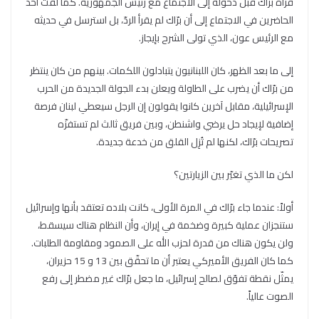
قرأه برّاك قبل دخوله إلى الاجتماع مع رئيس الجمهورية. كما لفت أحد
الحاضرين في الاجتماع إلى أن برّاك لم يقرأ الردّ، بل استرسل في حديثه
مع الرئيس عون، الذي تولى الشرح بإيجاز.
إلى ما بعد الظهر، كان اللبنانيون يتبادلون اللكمات. بينهم من كان ينتظر
من برّاك أن يضرب على الطاولة ويعلن بدء الجولة الجديدة من الحرب
الإسرائيلية، مقابل آخرين كانوا يقولون إن الرجل سيعطي لبنان فرصة
إضافية لإيجاد حل يرضي واشنطن، وبين فريق ثالث لم تستفزّه
تصريحات برّاك، لكنها لم تُزِل القلق من خدعة جديدة.
لكن ما الذي تغيّر بين الزيارتين؟
أولاً: عندما جاء برّاك في المرة الأولى، كانت بلاده تعتقد بأنها وإسرائيل
ستنجزان عملية كبيرة وضخمة في إيران، وأن النظام هناك سيسقط،
ولن يكون هناك من قدرة لحزب الله على الصمود ومقاومة الطلبات.
كما كان الفريق الأميركي يعتبر أن ما تحقّق بين 13 و 15 حزيران،
يمثّل نقطة تفوّق لصالح إسرائيل، ما جعل برّاك غير مضطر إلى رفع
الصوت عالياً.