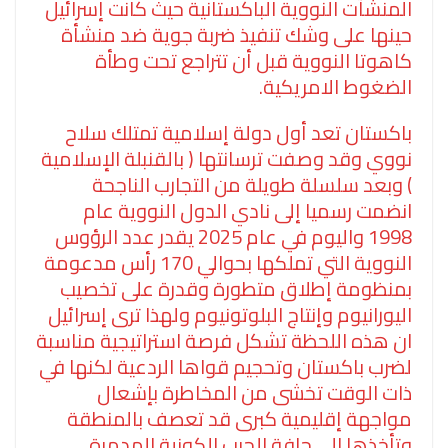
المنشآت النووية الباكستانية حيث كانت إسرائيل
حينها على وشك تنفيذ ضربة جوية ضد منشأة
كاهوتا النووية قبل أن تتراجع تحت وطأة
الضغوط الامريكية.
باكستان تعد أول دولة إسلامية تمتلك سلاح
نووي وقد وصفت ترسانتها ( بالقنبلة الإسلامية
) وبعد سلسلة طويلة من التجارب الناجحة
انضمت رسميا إلى نادي الدول النووية عام
1998 واليوم في عام 2025 يقدر عدد الرؤوس
النووية التي تملكها بحوالي 170 رأس مدعومة
بمنظومة إطلاق متطورة وقدرة على تخصيب
اليورانيوم وإنتاج البلوتونيوم ولهذا ترى إسرائيل
ان هذه اللحظة تشكل فرصة استراتيجية مناسبة
لضرب باكستان وتحجيم قواها الردعية لكنها في
ذات الوقت تخشى من المخاطرة بإشعال
مواجهة إقليمية كبرى قد تعصف بالمنطقة
وتأخذها الى حافة الحرب الكونية المدمرة.