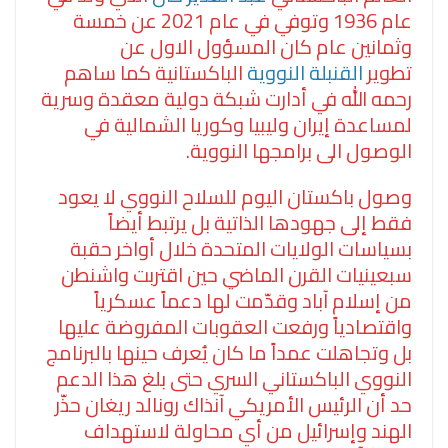
عام 1936 وتوفي في عام 2021 عن خمسة
وثمانين عام كان المسؤول الاول عن
تطوير
القنبلة النووية
الباكستانية كما ساهم
رحمه الله في أدارت شبكة دولية معقدة وسرية
لمساعدة إيران وليبيا وكوريا الشمالية في
الوصول الى برامجها النووية.
وصول باكستان اليوم للسلاح النووي لا يعود
فقط إلى جهودها الذاتية بل يرتبط أيضاً
بسياسات الولايات المتحدة خلال أواخر حقبة
سبعينيات القرن الماضي حين اقتربت واشنطن
من إسلام آباد وقدّمت لها دعماً عسكرياً
واقتصادياً ورفعت العقوبات المفروضة عليها
بل وتجاهلت عمداً ما كان يُعرف حينها بالبرنامج
النووي الباكستاني السري حتى بلغ هذا الدعم
حد أن الرئيس الأمريكي آنذاك رونالد ريغان حذّر
الهند وإسرائيل من أي محاولة لاستهداف