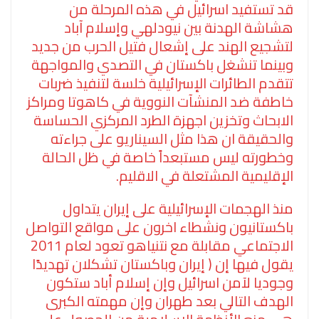
قد تستفيد اسرائيل في هذه المرحلة من
هشاشة الهدنة بين نيودلهي وإسلام آباد
لتشجيع الهند على إشعال فتيل الحرب من جديد
وبينما تنشغل باكستان في التصدي والمواجهة
تتقدم الطائرات الإسرائيلية خلسة لتنفيذ ضربات
خاطفة ضد المنشآت النووية في كاهوتا ومراكز
الابحاث وتخزين اجهزة الطرد المركزي الحساسة
والحقيقة ان هذا مثل السيناريو على جراءته
وخطورته ليس مستبعداً خاصة في ظل الحالة
الإقليمية المشتعلة في الاقليم.
منذ الهجمات الإسرائيلية على إيران يتداول
باكستانيون ونشطاء اخرون على مواقع التواصل
الاجتماعي مقابلة مع نتنياهو تعود لعام 2011
يقول فيها إن ( إيران وباكستان تشكلان تهديدًا
وجوديا لآمن اسرائيل وإن إسلام أباد ستكون
الهدف التالي بعد طهران وإن مهمته الكبرى