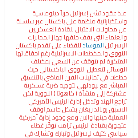
منذ عقود تشن إسرائيل حرباً دبلوماسية
واستخباراتية منظمة على باكستان عبر سلسلة
من محاولات الاغتيال للقادة العسكريين
والعلماء التي يقف خلفها جهاز المخابرات
الإسرائيل
الموساد
للقضاء على تقدم باكستان
النووي والمخططات الاسرائيلية رغم اخفاقاتها
المتكررة لم تتوقف عن السعي بمختلف
الوسائل لتعطيل النووي الباكستاني حيث
خططت في ثمانينات القرن الماضي بالتنسيق
المباشر مع نيودلهي لتوجيه ضربة عسكرية
مشتركة إلى منشأة ( كاهوتا ) النووية لكن
تراجع الهند وتدخل إدارة الرئيس الأميركي
الاسبق رونالد ريغان بشكل حاسم اوقف
العملية حينها والان ومع وجود إدارة أميركية
متهورة بقيادة الرئيس ترامب توفّر غطاء
سياسي كثيف لإسرائيل وتبارك وتشارك في