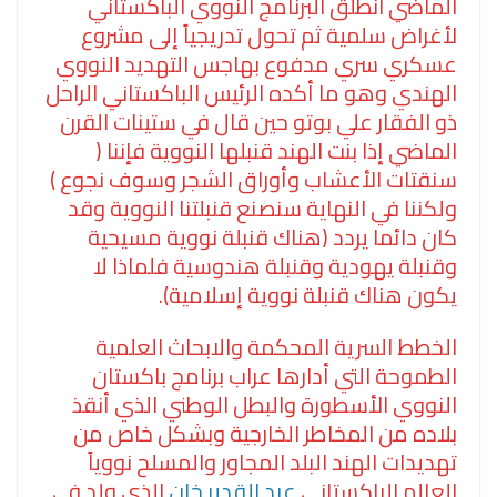
الماضي انطلق البرنامج النووي الباكستاني
لأغراض سلمية ثم تحول تدريجياً إلى مشروع
عسكري سري مدفوع بهاجس التهديد النووي
الهندي وهو ما أكده الرئيس الباكستاني الراحل
ذو الفقار علي بوتو حين قال في ستينات القرن
الماضي إذا بنت الهند قنبلها النووية فإننا (
سنقتات الأعشاب وأوراق الشجر وسوف نجوع )
ولكننا في النهاية سنصنع قنبلتنا النووية وقد
كان دائما يردد (هناك قنبلة نووية مسيحية
وقنبلة يهودية وقنبلة هندوسية فلماذا لا
يكون هناك قنبلة نووية إسلامية).
الخطط السرية المحكمة والابحاث العلمية
الطموحة التي أدارها عراب برنامج باكستان
النووي الأسطورة والبطل الوطني الذي أنقذ
بلاده من المخاطر الخارجية وبشكل خاص من
تهديدات الهند البلد المجاور والمسلح نووياً
العالم الباكستاني
عبد القدير خان
الذي ولد في