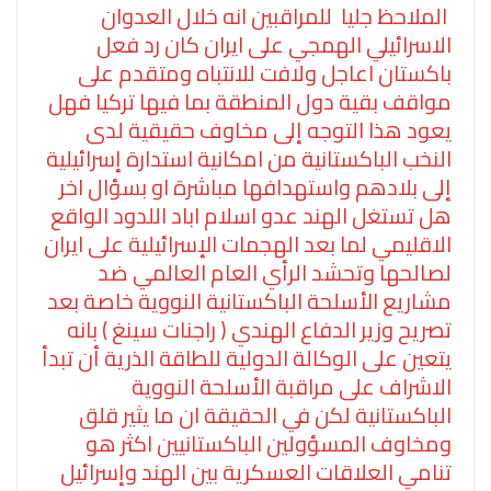
الملاحظ جليا للمراقبين انه خلال العدوان
الاسرائيلي الهمجي على ايران كان رد فعل
باكستان اعاجل ولافت للانتباه ومتقدم على
مواقف بقية دول المنطقة بما فيها تركيا فهل
يعود هذا التوجه إلى مخاوف حقيقية لدى
النخب الباكستانية من امكانية استدارة إسرائيلية
إلى بلادهم واستهدافها مباشرة او بسؤال اخر
هل تستغل الهند عدو اسلام اباد اللدود الواقع
الاقليمي لما بعد الهجمات الإسرائيلية على ايران
لصالحها وتحشد الرأي العام العالمي ضد
مشاريع الأسلحة الباكستانية النووية خاصة بعد
تصريح وزير الدفاع الهندي ( راجنات سينغ ) بانه
يتعين على الوكالة الدولية للطاقة الذرية أن تبدأ
الاشراف على مراقبة الأسلحة النووية
الباكستانية لكن في الحقيقة ان ما يثير قلق
ومخاوف المسؤولين الباكستانيين اكثر هو
تنامي العلاقات العسكرية بين الهند وإسرائيل