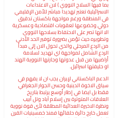
بما فيها السلاح النووي ) لان الاعتداءات
الاسرائيلية تعتبر تهديدا مباشر للأمن الإقليمي
في المنطقة ورغم مواجهة باكستان تدقيق
دولي وخضوعها لعقوبات اقتصادية وعسكرية
الا انها تصر على الاحتفاظ بسلاحها النووي
وتطويره حيث تؤمن بضرورة توفير الحد الأدنى
من الردع المرحلي والذي تحول الان إلى مبدأ
الردع الشامل لمواجهة اي تهديد لسلامة
أراضيها من قبل عدوتها وجارتها النووية الهند
او حليفتها اسرائيل.
الدعم الباكستاني لإيران يجب ان لا يفهم في
سياق الاخوة الدينية وحسن الجوار الجغرافي
فقط بل ايضا في إطار أوسع يرتبط بتاريخ
العلاقات المتوترة بين إسلام آباد وتل أبيب
ونظرة الاخيرة العدائية المطلقة لأي قوة نووية
تعمل خارج دائرة حلفائها فمنذ خمسينيات القرن