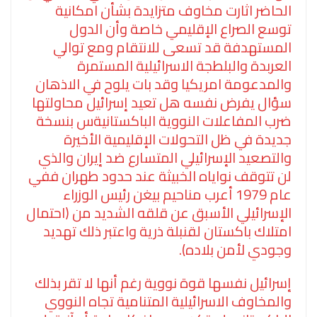
الحاضر اثارت مخاوف متزايدة بشأن امكانية
توسع الصراع الإقليمي خاصة وأن الدول
المستهدفة قد تسعى للانتقام ومع توالي
العربدة والبلطجة الاسرائيلية المستمرة
والمدعومة امريكيا وقد بات يلوح في الاذهان
سؤال يفرض نفسه هل تعيد إسرائيل محاولتها
ضرب المفاعلات النووية الباكستانيةس بنسخة
جديدة في ظل التحولات الإقليمية الأخيرة
والتصعيد الإسرائيلي المتسارع ضد إيران والذي
لن تتوقف نواياه الخبيثة عند حدود طهران ففي
عام 1979 أعرب مناحيم بيغن رئيس الوزراء
الإسرائيلي الأسبق عن قلقه الشديد من (احتمال
امتلاك باكستان لقنبلة ذرية واعتبر ذلك تهديد
وجودي لأمن بلاده).
إسرائيل نفسها قوة نووية رغم أنها لا تقر بذلك
والمخاوف الاسرائيلية المتنامية تجاه النووي