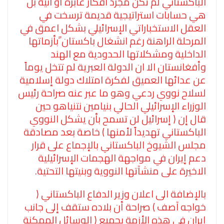
الباكستاني لم تكن مجرد افكار عابرة أو آنية بل
هي حسابات استراتيجية قديمة ترسخت في
العقل الاستخباراتي الإسرائيلي بشكل اعمق في
المرحلة الراهنة رغم انشغال باكستان ًبأزماتها
الداخلية ومشكلاتها الحدودية مع الهند
وأفغانستان الا ان الدولة العبرية لم تتخل يوماً
عن عدائها العميق لفكرة امتلاك دولة إسلامية
لسلاح نووي ردعي وهو ما عبر عنه صراحة رئيس
الوزراء الإسرائيلي الحالي بنيامين نتنياهو حين
قال إن ( إسرائيل لن تسمح بأن يشكل النووي
الباكستاني تهديداً لأمنها ) خاصة بعد مصادقة
مجلس الشيوخ الباكستاني بالإجماع على قرار
دعم إيران في مواجهة الهجمات الإسرائيلية
الاخيرة على منشآتها النووية وبنيتها التحتية.
بالإضافة الى اعلان وزير الدفاع الباكستاني (
خواجه آصف ) صراحة أن بلاده ستقف إلى جانب
إيران في هذه الأزمة بجميع ( الوسائل الممكنة