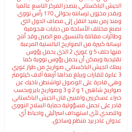
الحيش الباكستاني يتصدر المركز التاسع عالميا
ويقدر مخزون ترسانته بحوالي 170 رأس نووي
ومنذ زمن بعيد انتقل إلى مصاف الدول التي
تصنع مختلف الأسلحة من دبابات هجومية
وطائرات مقاتلة بالتنسيق مع الصين وقد أنتج
ترسانة كبيرة من الصواريخ البالستية المرعبة
منها حتف 5 و غوري 2 الذي يحمل رؤوس
تقليدية ويمكن أن يحمل رؤوس نووية كما
يملك الجيش الباكستاني صواريخ من طراز غوري
3 عابرة للقارات ويبلغ مداها أربعة آلاف كيلومتر
وهي قادرة على الوصول لواشنطن ناخيك عن
صواريخ شاهين 1 و 2 و 3 وصواريخ باير وبحسب
خبراء عسكريين وامنيين قان الحيش الباكستاني
قادر على تحمل مسؤولية حماية السلاح النووي
والتصدي لأي استهداف اسرائيلي واحباط أي
عدوان غادر برد منظم وساحق.