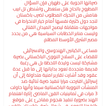
ضرباتها الجوية على طهران فإن السؤال
المطروح بالحاح هل ستعطي واشنطن تل ابيب
هامش من التحرك المطلوب لضرب باكستان
لتجد دول كثيرة نفسها أمام خيار الانخراط في
مواجهات متقابلة ليصبح الميدان القتالي
وليست منابر الخطابات السياسية هي من يحدد
مصير الشرق الأوسط المظلم.
مساعي الكيانين الهندوسي والاسرائيلي
للقضاء على السلاح النووي الباكستاني بضربة
مشتركة ليست وليدة اللحظة بل هي رغبة
قديمة متجددة تعود بداياتها إلى ما قبل عدة
عقود وقد أشارت تقارير امنية متداولة إلى أن
إسرائيل اقترحت مرارا تنفيذ ضربة ثنائية ضد
المنشآت النووية الباكستانية سيما وأنها حاولت
3 مرات في ثمانينيات القرن الماضي إثارة اهتمام
الهند بضرورة تنفيذ هجوم مفاجئ على موقع
كاهوتا النووي في شمال شرق باكستان بالقرب