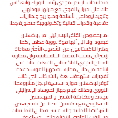
منذ انتخاب ناريندرا مودي رئيسا للوزراء وانعكاس
ذلك على ميزان القوى مع جارتها نيودلهي
وتزويد نيودلهي بأسلحة وصواريخ وبطاريات
دفاعية وقدرات قتالية وتكنولوجية متطورة جدا.
اما بخصوص القلق الإسرائيلي من باكستان
فيعود اولا الى أنها قوة نووية عظمى كما
يعتبر الباكستانيون من الشعوب الأكثر معاداة
لإسرائيل بسبب القضية الفلسطينية وان محاربة
السلاح النووي الباكستاني الفعلية بدأت قبل
إنتاجه من خلال ممارسات جهاز الموساد عدة
تفجيرات استهدفت بعض الشركات التي كانت
توفر لباكستان موارد اساسية لإنجاز مشروعها
النووي وكذلك قيام جهاز الموساد الإسرائيلي
بتهديد ومضايقة الفنيين والمهندسين
المتعاونين مع باكستان فضلا عن تفجير بعض
الشركات الألمانية والسويسرية خلال الثمانينيات
من القرن الماضي لانخراطها في مساعدة