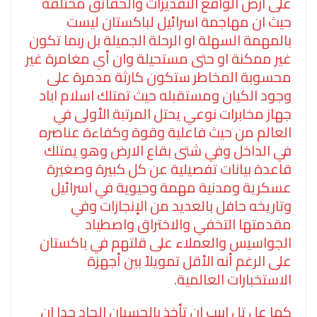
على ارض الواقع التقديرات والحقائق مختلفة
حيث ان مهاجمة اسرائيل لباكستان ليست
بالمهمة السهلة او الرحلة الجميلة بل ربما تكون
غير ممكنة او حتى مستحيلة وان أي مغامرة غير
محسوبة المخاطر ستكون كارثة مدمرة على
وجود الكيان ومستقبله حيث تمتلك اسلام اباد
جهاز مخابرات نوعي يحتل المرتبة الأولى في
العالم من حيث فاعلية وقوة وكفاءة عناصره
في الداخل وفي شتى بقاع الارض وهو يمتلك
قاعدة بيانات تفصيلية عن كل كبيرة وصغيرة
عسكرية ومدنية مهمة وحيوية في اسرائيل
وتاريخه حافل بالعديد من الإنجازات وفي
مقدمتها التخفي والاختراق واصطياد
الجواسيس والعملاء على قلتهم في باكستان
على الرغم أنه الأقل تمويلاً بين أجهزة
الاستخبارات العالمية.
كما عل تل ابيب ان تأخذ بالحسبان الجاد جدا ان