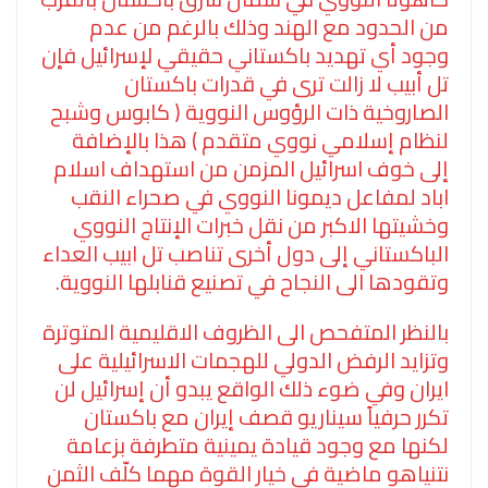
من الحدود مع الهند وذلك بالرغم من عدم
وجود أي تهديد باكستاني حقيقي لإسرائيل فإن
تل أبيب لا زالت ترى في قدرات باكستان
الصاروخية ذات الرؤوس النووية ( كابوس وشبح
لنظام إسلامي نووي متقدم ) هذا بالإضافة
إلى خوف اسرائيل المزمن من استهداف اسلام
اباد لمفاعل ديمونا النووي في صحراء النقب
وخشيتها الاكبر من نقل خبرات الإنتاج النووي
الباكستاني إلى دول أخرى تناصب تل ابيب العداء
وتقودها الى النجاح في تصنيع قنابلها النووية.
بالنظر المتفحص الى الظروف الاقليمية المتوترة
وتزايد الرفض الدولي للهجمات الاسرائيلية على
ايران وفي ضوء ذلك الواقع يبدو أن إسرائيل لن
تكرر حرفياً سيناريو قصف إيران مع باكستان
لكنها مع وجود قيادة يمينية متطرفة بزعامة
نتنياهو ماضية في خيار القوة مهما كلّف الثمن