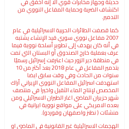
حديثة وجهاز مخابرات قوي الا إنه أخفق في
اكتشاف الضربة وحماية المفاعل النووي من
التدمير.
كما قصفت الطائرات الحربية الاسرائيلية في عام
2007 مفاعل نووي سوري قيد الإنشاء يشتبه
في أنه كان يهدف إلى تطوير أسلحة نووية فيما
عرف بعملية خارج الصندوق أو البستان التي تمت
في منطقة دير الزور حيث اعترفت إسرائيل رسميًا
بتدمير المفاعل في عام 2018 بعد أكثر من 10
سنوات من الحادث وفي وقت سابق ايضا
استهدفت اسرائيل المفاعل النووي الإيراني أراك
المخصص لإنتاج الماء الثقيل واخيرا في منتصف
شهر حزيران الماضي اغار الطيران الاسرائيلي ومن
بعده الامريكي على مواقع نووية ايرانية في
منشئات ( نطنز واصفهان وفوردو).
الهجمات الاسرائيلية غير القانونية في الماضي او