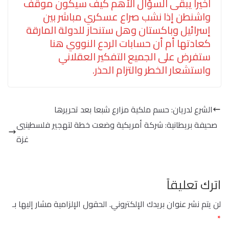
اخيرا يبقى السؤال الأهم كيف سيكون موقف
واشنطن إذا نشب صراع عسكري مباشر بين
إسرائيل وباكستان وهل ستنحاز للدولة المارقة
كعادتها أم أن حسابات الردع النووي هنا
ستفرض على الجميع التفكير العقلاني
واستشعار الخطر والتزام الحذر.
الشرع لدريان: حسم ملكية مزارع شبعا بعد تحريرها
صحيفة بريطانية: شركة أمريكية وضعت خطة لتهجير فلسطينيي
غزة
اترك تعليقاً
لن يتم نشر عنوان بريدك الإلكتروني.
الحقول الإلزامية مشار إليها بـ
*