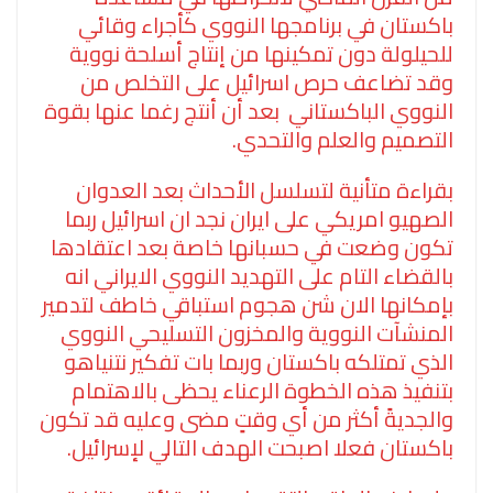
باكستان في برنامجها النووي كأجراء وقائي
للحيلولة دون تمكينها من إنتاج أسلحة نووية
وقد تضاعف حرص اسرائيل على التخلص من
النووي الباكستاني بعد أن أنتج رغما عنها بقوة
التصميم والعلم والتحدي.
بقراءة متأنية لتسلسل الأحداث بعد العدوان
الصهيو امريكي على ايران نجد ان اسرائيل ربما
تكون وضعت في حسبانها خاصة بعد اعتقادها
بالقضاء التام على التهديد النووي الايراني انه
بإمكانها الان شن هجوم استباقي خاطف لتدمير
المنشآت النووية والمخزون التسليحي النووي
الذي تمتلكه باكستان وربما بات تفكير نتنياهو
بتنفيذ هذه الخطوة الرعناء يحظى بالاهتمام
والجديةً أكثر من أي وقتٍ مضى وعليه قد تكون
باكستان فعلا اصبحت الهدف التالي لإسرائيل.