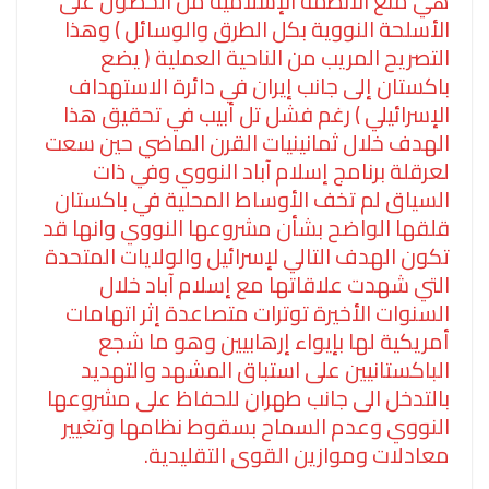
هي منع الأنظمة الإسلامية من الحصول على
الأسلحة النووية بكل الطرق والوسائل ) وهذا
التصريح المريب من الناحية العملية ( يضع
باكستان إلى جانب إيران في دائرة الاستهداف
الإسرائيلي ) رغم فشل تل أبيب في تحقيق هذا
الهدف خلال ثمانينيات القرن الماضي حين سعت
لعرقلة برنامج إسلام آباد النووي وفي ذات
السياق لم تخف الأوساط المحلية في باكستان
قلقها الواضح بشأن مشروعها النووي وانها قد
تكون الهدف التالي لإسرائيل والولايات المتحدة
التي شهدت علاقاتها مع إسلام آباد خلال
السنوات الأخيرة توترات متصاعدة إثر اتهامات
أمريكية لها بإيواء إرهابيين وهو ما شجع
الباكستانيين على استباق المشهد والتهديد
بالتدخل الى جانب طهران للحفاظ على مشروعها
النووي وعدم السماح بسقوط نظامها وتغيير
معادلات وموازين القوى التقليدية.