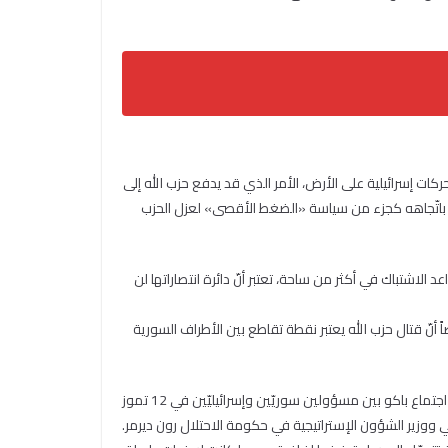
ركات إسرائيلية على الأرض، الأمر الذي قد يدفع حزب الله إلى
دفع باتّجاهه كجزء من سياسة «الضغط الأقصى» لعزل الحزب
لاشتباك في أكثر من ساحة، تعتبر أنّ دائرة انتصاراتها لن
أنّ قتال حزب الله يعتبر نقطة تقاطع بين الأطراف السورية
وفي هذا السياق، كشفت المصادر أنّ التنسيق غير المعلن بين دمشق وتل أبيب في تصاعد مستمر، وقد تعزّز مؤخّراً عبر سلسلة لقاءات بدأت في اجتماع باكو بين مسؤولين سوريّين وإسرائيليّين في 12 تموز
اكو في 31 تموز بين وزير الخارجية السوري أسعد الشيباني ووزير الشؤون الإستراتيجية في حكومة الاحتلال رون ديرمر.