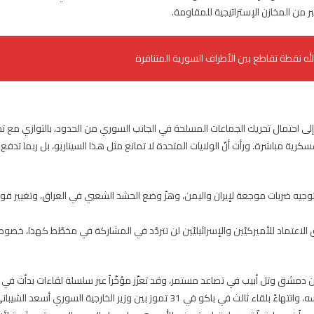
أكبر من المخازن الإستراتيجية للمقاومة.
له نقطة تقاطع بين الأطراف السورية المتنافرة
دّ إلى احتمال تحريك الجماعات المسلحة في الجانب السوري من الحدود، بالتوازي مع تح
كرية مباشرة. ورأت أنّ الولايات المتحدة لا تمانع مثل هذا السيناريو، بل ربما ت
وجيه ضربات موجعة لإيران واليمن، وهزّ وضع الحشد الشعبي في العراق، وتغيير قواعد ا
عتماد للأميركيّين والإسرائيليّين لن تتردّد في المشاركة في مخطّط كهذا، خصوصاً 
الماضي، مروراً بلقاء مشابه في باريس في 26 من الشهر نفسه، وانتهاءً بلقاء ثالث في ب