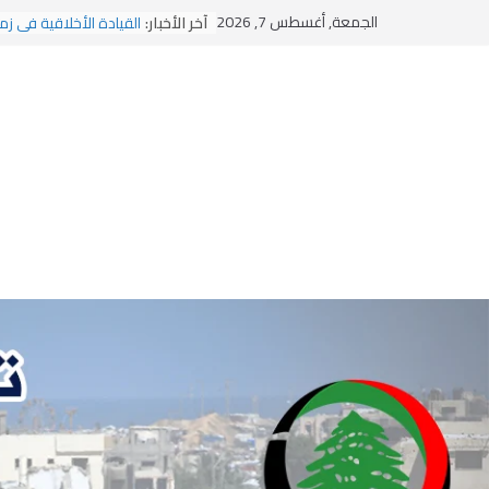
يومَ يَفيضُ العَرَقُ
Ski
الجمعة, أغسطس 7, 2026
آخر الأخبار:
القيادة الأخلاقية في زم
t
الاستلاب الثقافي وتحديا
الاختراق الفكري… معرك
conten
وهن المؤسسات!