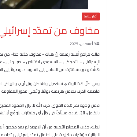
أخبار لبنانية
مخاوف من تمدّد إسرائيلي 
9 أغسطس، 2025
قالت مراجع أمنية رفيعة إنّ هناك «مخاوف جدّية جداً» من تطو
الإسرائيلي – الأميركي – السعودي لاقتناص «نصر نهائي» على 
هشّة وغير مستقرّة: من الساحل إلى السويداء، وصولاً إلى الش
وفي ظلّ هذا الواقع، تستعجل واشنطن وتل أبيب والرياض استكمال
قاصمة للحزب تضمن هزيمته نهائياً، وتُبقي محور المقاومة ف
فمن وجهة نظر هذه القوى، حزب الله لا يزال العمود الفقري ل
بالكامل، لأنّ بقاءه مسلّحاً، في ظلّ أي متغيّرات يتوقّع أن 
اللبنانية مؤشرات متزايدة على احتمال تمدّد إسرائيلي باتجاه 