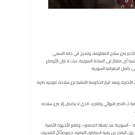
الأخير بنزع سلاح المقاومة، وتندرج في خانة السعي
ة أي متغيّر في الساحة السورية، حيث لا تزال الأوضاع
ى كامل الجغرافيا السورية.
أخيرة، وبعد قرار الحكومة اللبنانية نزع سلاحه، لتوجيه ضربة
ـ«النصر النهائي والناجز» الذي لا يكتمل إلا بنزع سلاحه
الجنوب. إذ إنّ «العدو اليوم بات على مسافة نحو 20 كيلومتراً من الحدود اللبنانية – السورية عند نقطة المصنع». وتتابع الأجهزة الأمنية
 البقاع عن بقية المناطق اللبنانية، خصوصاً أنّ التقديرات