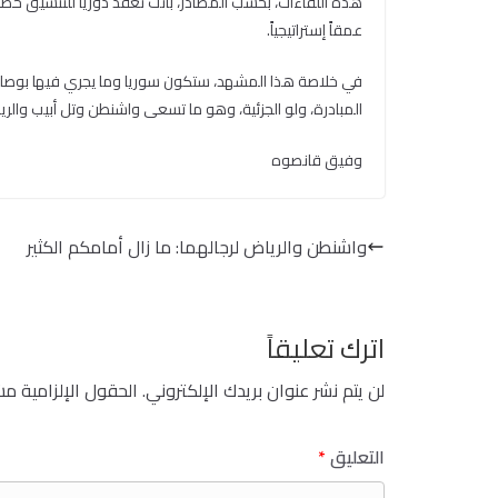
هذه اللقاءات، بحسب المصادر، باتت تُعقد دورياً للتنسيق خ
عمقاً إستراتيجياً.
في خلاصة هذا المشهد، ستكون سوريا وما يجري فيها بوصلة ال
المبادرة، ولو الجزئية، وهو ما تسعى واشنطن وتل أبيب والرياض
وفيق قانصوه
واشنطن والرياض لرجالهما: ما زال أمامكم الكثير
اترك تعليقاً
لن يتم نشر عنوان بريدك الإلكتروني.
الحقول الإلزامية مشا
التعليق
*