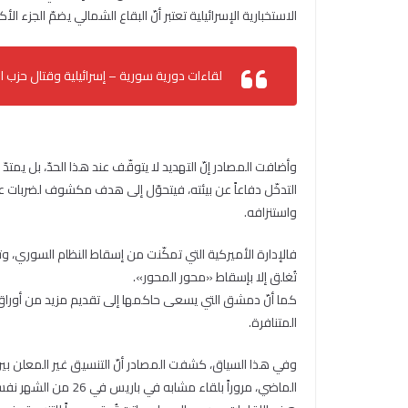
الاستخبارية الإسرائيلية تعتبر أنّ البقاع الشمالي يضمّ الجزء ال
لقاءات دورية سورية – إسرائيلية وقتال حزب ال
وأضافت المصادر إنّ التهديد لا يتوقّف عند هذا الحدّ، بل يمت
التدخّل دفاعاً عن بيئته، فيتحوّل إلى هدف مكشوف لضربات عس
واستنزافه.
فالإدارة الأميركية التي تمكّنت من إسقاط النظام السوري، وت
تُغلق إلا بإسقاط «محور المحور».
كما أنّ دمشق التي يسعى حاكمها إلى تقديم مزيد من أوراق الا
المتنافرة.