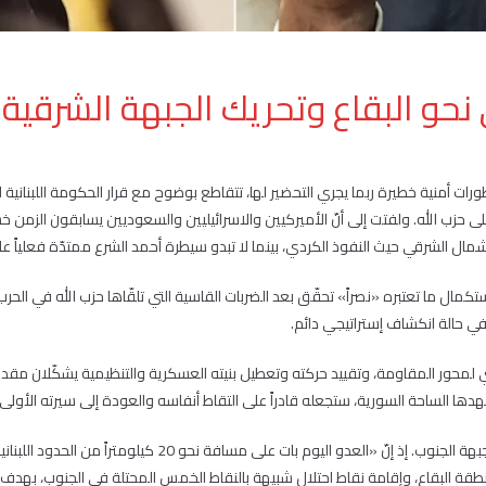
نحو البقاع وتحريك الجبهة الشرقية
رات أمنية خطيرة ربما يجري التحضير لها، تتقاطع بوضوح مع قرار الحكومة اللبنانية 
حزب الله. ولفتت إلى أنّ الأميركيين والاسرائيليين والسعوديين يسابقون الزمن خشي
مال الشرقي حيث النفوذ الكردي، بينما لا تبدو سيطرة أحمد الشرع ممتدّة فعلياً عل
 ما تعتبره «نصراً» تحقّق بعد الضربات القاسية التي تلقّاها حزب الله في الحرب ال
ي حالة انكشاف إستراتيجي دائم.
محور المقاومة، وتقييد حركته وتعطيل بنيته العسكرية والتنظيمية يشكّلان مقدمة ل
تشهدها الساحة السورية، ستجعله قادراً على التقاط أنفاسه والعودة إلى سيرته الأولى.
لذلك، حذّرت المصادر الأمنية من أنّ التهديد لم يعد محصوراً بجبهة 
منطقة البقاع، وإقامة نقاط احتلال شبيهة بالنقاط الخمس المحتلة في الجنوب، بهدف عزل