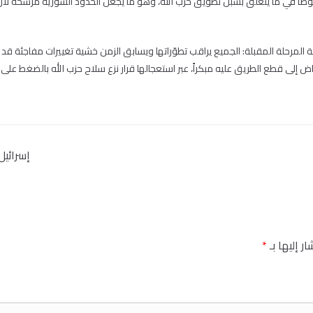
صوصاً في ما يتعلّق بسبل تطويق حزب الله، وهو ما يجعل الحدود السورية مرشحة لأ
مرحلة المقبلة: الجميع يراقب تطوّراتها ويسابق الزمن خشية تغييرات مفاجئة قد تُ
 إلى قطع الطريق عليه مبكراً، عبر استعجالها قرار نزع سلاح حزب الله بالضغط على ال
إسرائيل
ر إليها بـ
*