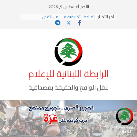
Ski
الأحد, أغسطس 9, 2026
t
آخر الأخبار:
القيادة الأخلاقية في زمن الفتن
conten
الاستلاب الثقافي وتحديات الهوية الإسلامية
الاختراق الفكري… معركة الوعي الأخطر
وهن المؤسسات!
يومَ يَفيضُ العَرَقُ
الرابطة اللبنانية للإعلام
لنقل الواقع والحقيقة بمصداقية