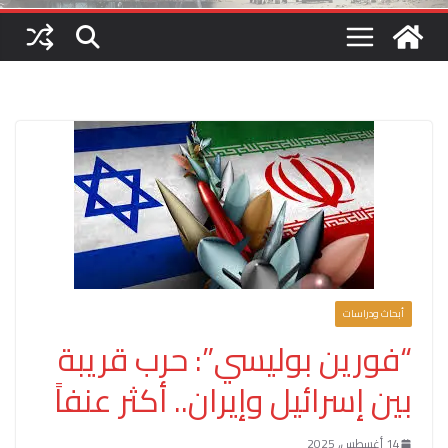
أبحاث ودراسات
“فورين بوليسي”: حرب قريبة
بين إسرائيل وإيران.. أكثر عنفاً
14 أغسطس، 2025