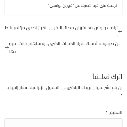
ترجمة منى فرح بتصرف عن “فورين بوليسي“
ترامب وبوتين قد يقرّران مصائر الآخرين.. تكرارٌ لصدى مؤتمر يالط
ا
عن صهيونية تُمسك بقرار الكيانات الكبرى.. ومفاهيم خانت عهو
دها
اترك تعليقاً
لن يتم نشر عنوان بريدك الإلكتروني.
الحقول الإلزامية مشار إليها بـ
*
التعليق
*