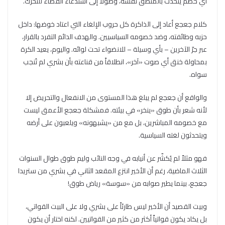
أي خصم يتحدث بالمنطق نفسه، وصولاً إلى استدعاء القضاء للتحرك.
كلام جعجع أعاد إلى الذاكرة كل حروب الإلغاء التي اعتاد خوضها: داخل
حزبه وطائفته، وضد خصومه السياسيين. والهدف الدائم التفرد بالقرار،
عبر جرّ الآخرين – بأي وسيلة – للانضواء تحت لوائه. واليوم، يعيد الكرة
بمحاولة خنق أي صوت «آخر»، انطلاقاً من قناعته بأن بشري لم تُنجب
سواه.
والواقع أن جعجع لم يبلغ هذا المستوى من الانفعال والتحريض إلا
لأنه شعر بأن طوق «ينخر» في بيئته. فمشكلة جعجع الأعمق ليست
مع خصومه المباشرين، بل مع من «يشبهونه» ويلعبون على أرضه
ويتحدثون لغته السياسية.
فهو مثلاً لم يُكشّر عن أنيابه في وجه النائب وليم طوق طوال السنوات
الثلاث الماضية، رغم أن الأخير انتزع المقعد الثاني في بشري من ستريدا
جعجع، بينما يطير صوابه من «سوسة» رياض طوق!
وبيت القصيد أن الأخير ليس طارئاً على بشري ولا على البيت القواتي،
بل يكاد يكون قواتياً أكثر من كثير من القواتيين. لكنه اختار أن يكون