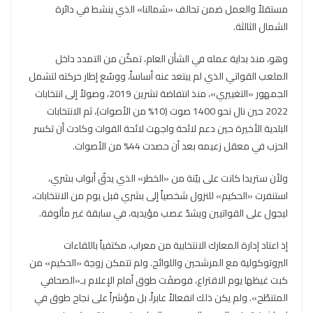
مستقلاً والعمل ضمن تحالف «شمالنا» الذي ينشط في دائرة
الشمال الثالثة.
وهو، منذ بداية عمله في الشأن العام، تمكّن من التمدد داخل
الملعب القواتي الذي لم يبتعد عنه أساساً، ووسّع إطار حركته لتشمل
الجمهور «التغييري»، منذ انتفاضة تشرين 2019، وصولاً إلى انتخابات
2022 حين نال نحو 1400 صوت (10% من الأصوات)، ثم الانتخابات
البلدية الأخيرة حين دعم لائحة واجهت لائحة القوات وكادت أن تكسر
الحزب في معقل زعيمه بعد أن حصدت 44% من الأصوات.
ولأن ستريدا كانت على بيّنة من «الخطر» الذي يدقّ أبواب بشري،
استنفرت «الحكيم» للنزول شخصياً إلى بشري قبل يوم من الانتخابات،
ليجول على القواتيين ويشدّ عصب مؤيديه، في سابقة غير مألوفة.
إذ اعتاد إدارة المعارك الانتخابية من معراب، مكتفياً باللقاءات
البروتوكولية مع المرشحين واللوائح. ولم تتمكن زوجة «الحكيم» من
كبت غيظها يوم الاقتراع، فوصفَت طوق أمام الإعلام بـ«الصحافي
المتنطّح». ولم يكن ذلك انفعالاً عابراً، بل مؤشراً على نجاح طوق في