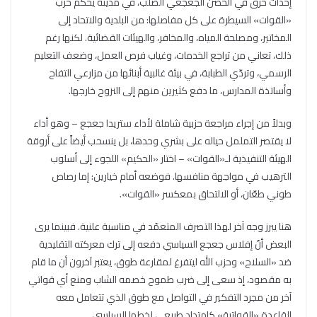
إحداث خرق في الحصن الجعجعي الصلب، في مدينة يحكم حزب
«القوات» السيطرة على كل مفاصلها: من البلدية والاتحاد إلى
المخاتير، ومصلحة المياه، والمخافر، والهيئات القضائية. لكنها رغم
ذلك، تعاني من تراجع الخدمات، وغياب فرص العمل، وضعف التعليم
الرسمي، وتردّي الطبابة، في بيئة غالبية أبنائها من مزارعي التفاح
وأساتذة المدارس، ما دفع كثيرين منهم إلى النزوح خارجها.
وبدلاً من إجراء مراجعة حزبية شاملة لأداء ستريدا جعجع – وهو أداء
لا يقتصر التململ حياله على بشري وحدها، بل ينسحب أيضاً على أروقة
الهيئة التنفيذية لـ«القوات» – اختار «الحكيم» اللجوء إلى أسلوب
الترهيب في مواجهة منافسها. فوضعه أمام خيارين: إما رصاص
طوني طعّان، أو الالتحاق بمعكسر «القوات».
هنا يبرز وجه آخر لهذا التصرف المتعمّد في مناسبة علنية. فبينما يرى
البعض أنّ إفلاس جعجع السياسي دفعه إلى ترك معركته التقليدية
ضد «السلاح» وحزب الله ليتفرغ لمقارعة طوق، يعتبر آخرون أن ما قام
به مقصود، إذ سعى إلى ضرب طموح خصمه الشاب ومنع أي قواتي
آخر من مجرد التفكير في التواصل مع طوق الذي تتعامل معه
القاعدة «القواتية» كامتداد طبيعي لخطها السياسي.