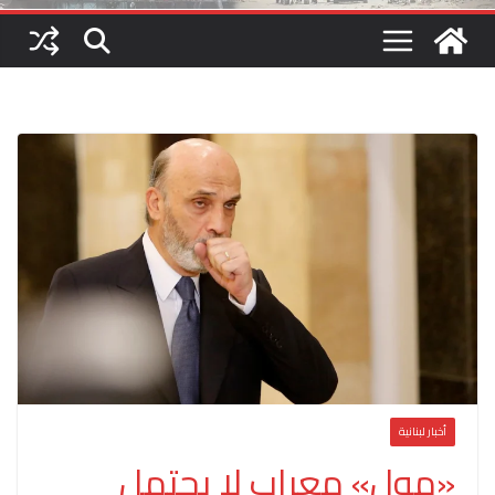
أخبار لبنانية
«مول» معراب لا يحتمل