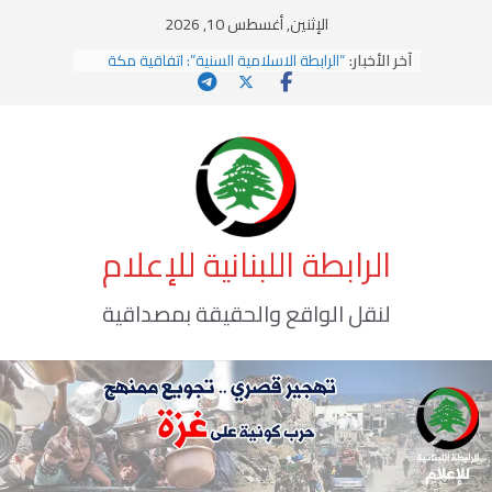
Ski
الإثنين, أغسطس 10, 2026
t
آخر الأخبار:
“الرابطة الاسلامية السنية”: اتفاقية مكة
conten
خطوة استراتيجية لتعزيز التعاون والردع
المشترك
القيادة الأخلاقية في زمن الفتن
الاستلاب الثقافي وتحديات الهوية الإسلامية
الاختراق الفكري… معركة الوعي الأخطر
وهن المؤسسات!
الرابطة اللبنانية للإعلام
لنقل الواقع والحقيقة بمصداقية