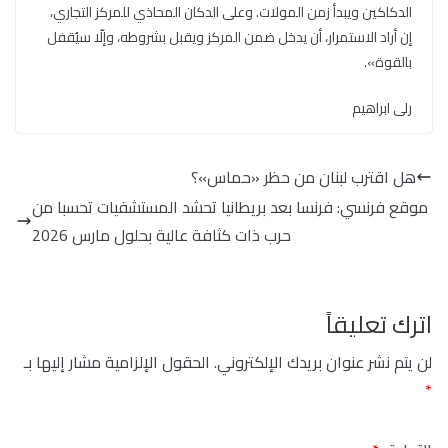
الدكاكين ويبدأ زمن المولات. وعلى الدكان المحاذي للمركز التجاري،
إن أراد الاستمرار، أن يدخل ضمن المركز ويقبل بشروطه، وإلّا سيُقفل
بالقوة».
رلى ابراهيم
هل اقترب لبنان من حظر «حماس»؟
موقع فرنسي: فرنسا بعد بريطانيا تحشد المستشفيات تحسبا من
حرب ذات كثافة عالية بحلول مارس 2026
اترك تعليقاً
لن يتم نشر عنوان بريدك الإلكتروني.
الحقول الإلزامية مشار إليها بـ
*