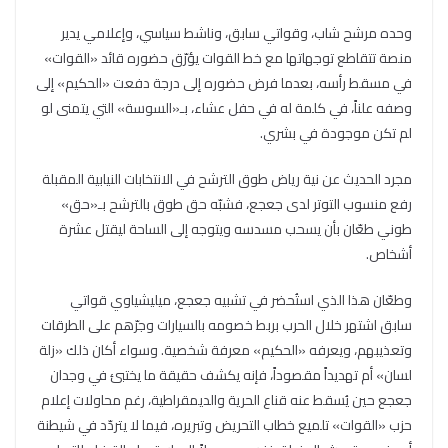
وحده مرشح شاب، وقواتي سابق، وناشط سياسي، وإعلامي يدير
منصة تتقاطع توجهاتها مع خط القوات يؤرّق حضوره قائد «القوات»
في مسقط رأسه، بعدما فرض حضوره إلى درجة دفعت «الحكيم» إلى
وصفه علناً، في كلمة له في حفل عشاء، بـ«السوسة» التي يتمنى لو
لم تكن موجودة في بشري.
مجرد الحديث عن نية رياض طوق الترشح في الانتخابات النيابية المقبلة
رفع منسوب التوتر لدى جعجع، فشبّه حق طوق بالترشح بـ«حق»
طوني طعّان بأن يسحب مسدسه ويتوجه إلى الساحة ليقتل عشرة
أشخاص.
وطعّان هذا الذي استُحضر في تشبيه جعجع، ميليشياوي قواتي
سابق اشتهر خلال الحرب بربط خصومه بالسيارات وجرّهم على الطرقات
وتعذيبهم، ويعرفه «الحكيم» معرفة شخصية. وسواء أكان ذلك «زلة
لسان» أم تهديداً مقصوداً، فإنه يكشف حقيقة ما يختبئ في وجدان
جعجع حين يُسقط عنه قناع الحرية والديمقراطية، رغم محاولات إعلام
حزب «القوات» تلميع خطاب التحريض وتبريره، فيما لا يتردّد في شيطنة