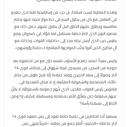
وهذه المقاربة ليست استثناءً، بل جزء من إستراتيجية ثابتة لدى جعجع
في التعامل مع كل من يحاول السير في خط مواز لحزبه. فهو يحاصر
منافسيه ويضيّق عليهم الخناق قبل أن يطبق عليهم. حصل ذلك مع
منصور البون الذي اختار حماية مستقبل ابنه فؤاد في كسروان، ومع
بطرس حرب الذي أرسل نجله مجد إلى «داخلية» القوات، وكذلك مع
آل مكاري الذين آثروا تجنّب المواجهة المباشرة لـ«حفظ رؤوسهم».
وليس بعيداً، اعتمد جعجع الأسلوب نفسه حتى مع من احتضنوه بعد
خروجه من السجن، من مسيحيي قرنة شهوان إلى مختلف قوى 14
آذار، وصولاً إلى سعد الحريري ووليد جنبلاط. إنّه تاريخ طويل من حكم
«الأنا» المتضخمة والشمولية المقنّعة، إذ لا مكان للتعددية في
قاموس رئيس القوات. فالحزب الذي يتّهم خصومه بالشموليّة، لا يقلّ
عنهم شمولية حين يتعلّق الأمر بمصلحته ومستقبله، فكيف إذا وصل
الخطر إلى مسقط رأسه؟
يستعيد أحد الحاضرين في جلسة خاصة تعود إلى زمن صعود قوى 14
آذار، ما قاله «الحكيم» أمام جمع من رفاقه: «قريباً ينتهي زمن