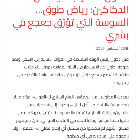
الدكاكين: رياض طوق…
السوسة التي تؤرّق جعجع في
بشري
28 أغسطس، 2025
قبل دخول رئيس الهيئة التنفيذية في القوات اللبنانية إلى السجن وبعد
خروجه، حاول كثر الاستثمار في البيئة القواتية بهدف بناء حالات
منافسة لسمير جعجع داخل حزبه وفي مناطقه، واستمالة جزء من
جمهوره.
تعددت المحاولات من المفوّض العام السابق لـ«القوات» فؤاد مالك
ومجموعة «الاتحاد من أجل لبنان»، وصولاً إلى شخصيات مثل
«الحنون» (القائد السابق لفرقة «الصدم» حنا عتيق) وغيرهم ممن
تلقّوا دعماً سياسياً ومالياً للعب في الملعب القواتي. لكن جميعهم
فشلوا، لأنهم لم يتمكنوا من تشكيل أي إزعاج فعلي لـ«الحكيم»، ولا
زاحموه على مناصريه في أي منطقة.