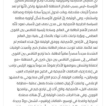
أي للقارتين الأميركية والأوروبية. وسجّلت تراجع الإهتمام بالشرق
الأوسط «ليس بسبب فقدان المنطقة لأهميتها، ولكن لأنّها لم تعد
مصدراً لأزمات متلاحقة، وباتت تتحول تدريجياً ساحة شراكة وصداقة
واستثمار». وفي الوثيقة، إنّ الشرق الأوسط شكّل أولوية مطلقة
للسياسة الخارجية الأميركية على مدى نصف قرن لأسباب تعود لأنّه
المصدر الأهم للطاقة في العالم، وساحة رئيسية للتنافس بين القوى
العظمى، وبؤرة نزاعات كانت تهدّد بالتمدّد إلى بقية دول العالم
وصولاً إلى الأراضي الأميركية. ووفق الوثيقة فإنّ هذه العناصر لم
تعد قائمة. فلقد تنوعت مصادر الطاقة بمقدار كبير، وأصبحت الولايات
المتحدة مجدداً مصدراً صافياً للطاقة. كما تراجع التنافس بين القوى
العظمى إلى مستوى التنافس بين دول كبرى في المنطقة «مع
احتفاظ واشنطن بموقعها الأكثر تفوقاً، مدعوماً بجهود الرئيس ترامب
في إعادة إحياء التحالفات الأميركية في الخليج مع الشركاء العرب
وإسرائيل». وأضافت الوثيقة، أن حجم النزاع أقل مما يوحي به المشهد
الإعلامي. واعتبرت أنّ إيران ضعفت بشدة بفعل عملية «مطرقة
منتصف الليل» الأميركية، والتي أدّت إلى تراجع كبير في برنامجها
النووي. وفي هذا الجانب خلصت الوثيقة إلى أنّ هنالك مصلحة
أميركية واضحة في توسيع «اتفاقات إبراهيم»، لتشمل دولاً جديدة