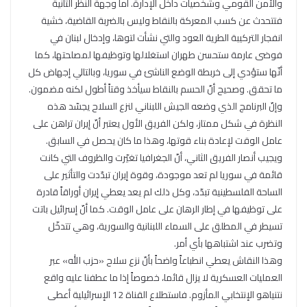
والأمن القومي وشخصيات داخل الإدارة. أما وجهة النظر الثانية
فتتحدث عن كسب المعركة بالنقاط وليس بالضربة القاضية، خشية
انفجار التركيبة الطرية العود والتي نشأت لتوها، وإدخال لبنان في
فوضى عارمة ستحسن طهران استغلالها وتوظيفها لمصلحتها، كما
أنّها ستؤدي إلى خربطة الوضع الناشئ في سوريا، وبالتالي إجهاض كل
ما تحقق. وصحيح أنّ الحسم بالنقاط سيأخذ وقتاً أطول لكنه مضمون.
وإنّ البرنامج الذي وضعه الجيش اللبناني لنزع السلاح يجسّد هذه
النظرة في شكل ممتاز، ولكن الفريق الأول يعتبر أنّ إيران تراهن على
عامل الوقت لإعادة بناء قوتها، وهذا ما كان يحصل في السابق.
ويجيب أنصار الفريق الثاني، أنّ الجغرافيا تغيّرت والظروف التي كانت
قائمة في سوريا لم تعد موجودة، وقوة إيران تبدّدت والتأثير على
الساحة الفلسطينية تبدّد، وكل ذلك لم يعد يعطي إيران أوراقاً قادرة
على توظيفها في إطار الرهان على عامل الوقت. كما أنّ إسرائيل باتت
تسيطر في المطلق على السماء اللبنانية والسورية، وهي تتدخّل
وتضرب عند اشتباهها بأي أمر.
وهذا النقاش يعطي انطباعاً واضحاً بأنّ نزع سلاح «حزب الله» عبر
العمليات العسكرية لا يزال قائما، خصوصاً إذا ما عطفنا عليه واقع
نتنياهو الإنتخابي المأزوم. فاستطلاع القناة 12 الإسرائيلية أعطى