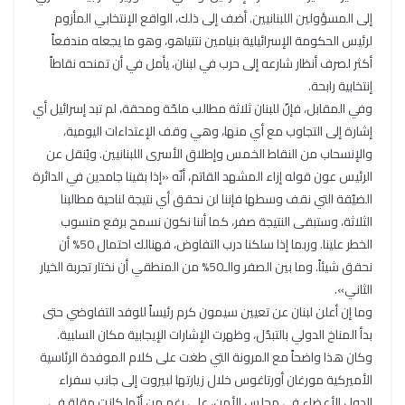
إلى المسؤولين اللبنانيين. أضف إلى ذلك، الواقع الإنتخابي المأزوم
لرئيس الحكومة الإسرائيلية بنيامين نتنياهو، وهو ما يجعله مندفعاً
أكثر لصرف أنظار شارعه إلى حرب في لبنان، يأمل في أن تمنحه نقاطاً
إنتخابية رابحة.
وفي المقابل، فإنّ للبنان ثلاثة مطالب ملحّة ومحقة، لم تبد إسرائيل أي
إشارة إلى التجاوب مع أي منها، وهي وقف الإعتداءات اليومية،
والإنسحاب من النقاط الخمس وإطلاق الأسرى اللبنانيين. ويُنقل عن
الرئيس عون قوله إزاء المشهد القاتم، أنّه «إذا بقينا جامدين في الدائرة
الضيّقة التي نقف وسطها فإننا لن نحقق أي نتيجة لناحية مطالبنا
الثلاثة، وستبقى النتيجة صفر، كما أننا نكون نسمح برفع منسوب
الخطر علينا. وربما إذا سلكنا درب التفاوض، فهنالك احتمال 50% أن
نحقق شيئاً. وما بين الصفر والـ50% من المنطقي أن نختار تجربة الخيار
الثاني».
وما إن أعلن لبنان عن تعيين سيمون كرم رئيساً للوفد التفاوضي حتى
بدأ المناخ الدولي بالتبدّل، وظهرت الإشارات الإيجابية مكان السلبية.
وكان هذا واضحاً مع المرونة التي طغت على كلام الموفدة الرئاسية
الأميركية مورغان أورتاغوس خلال زيارتها لبيروت إلى جانب سفراء
الدول الأعضاء في مجلس الأمن، على رغم من أنّها كانت مقلة في