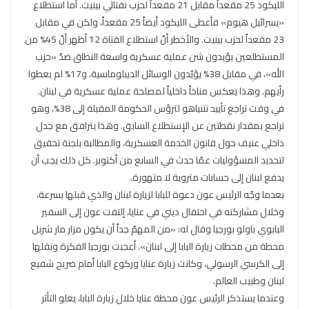
الليكود 25 مقعداً مقابل 21 مقعداً لحزب نفتالي بينيت. أما استطلاع
«يسرائيل هيوم» فأعطى الليكود أيضاً 25 مقعداً، ولكن في مقابل
23 مقعداً لحزب بينيت. والأخطر أنّ استطلاع القناة 12 أظهر أنّ 45% من
المستطلعين يؤيدون شن عملية عسكرية واسعة النطاق ضدّ «حزب
الله»، في مقابل 38% يؤيّدون الوسائل الديبلوماسية، و17% لم يعطوا
رأيهم. وهذا يعكس مناخاً داخلياً لمصلحة عملية عسكرية في لبنان.
في وقت تراجع تأييد نتنياهو لترؤس الحكومة المقبلة إلى 38%، وهو
تراجع بمقدار نقطتين عن الإستطلاع السابق. وهذا يترافق مع جدل
داخلي عنيف حول قانون الخدمة العسكرية، والمطالبة بلجنة تحقيق
لتحديد المسؤوليات عمّا حدث في السابع من أكتوبر. كل ذلك يجب أن
يدفع لبنان إلى حسابات متروية لا متهورة.
بعدما وجّه الرئيس عون دعوة للبابا لزيارة لبنان والذي قبلها بسرعة،
وخلال مشاركته في احتفال ديني في عنايا، إلتفت عون إلى السفير
البابوي باولو بورجيا وقال له: «من المهمّ جداً أن يكون مزار مار شربل
محطة من محطات زيارة البابا إلى لبنان». أعجبت بورجيا الفكرة ونقلها
إلى الكرسي الرسولي، وكانت زيارة عنايا وركوع البابا أمام ضريح شفيع
لبنان وطبيب العالم.
وعندما يستذكر الرئيس عون محطة عنايا خلال زيارة البابا، يعلو التأثر