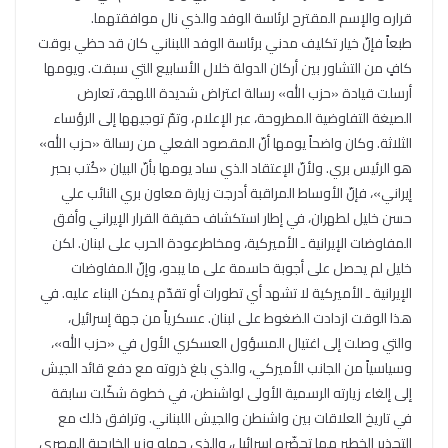
قراره والإسم المقترح لرئاسة الوفد والذي نال موافقتهما.
طبعاً فإنّ خيار تكليف مدني برئاسة الوفد اللبناني كان قد حظي بوقت
كافٍ من التشاور بين أركان الدولة خلال الأسابيع التي سبقت. ويومها
أرسلت قيادة «حزب الله» رسالة اعتراض شديدة اللهجة، تعارض
الصيغة التفاوضية المطروحة، عبر الإعلام، وتمّ توجيهها إلى الرؤساء
الثلاثة. وكان واضحاً يومها أنّ المقصود الفعلي من رسالة «حزب الله»
هو الرئيس بري. ولأنّ الإعتقاد الذي ساد يومها بأنّ البيان «كُتب بحبر
إيراني»، فإنّ الأوساط المراقبة أدرجت زيارة معاون بري النائب علي
حسن خليل لطهران، في إطار استكشاف حقيقة القرار الإيراني وأفق
المفاوضات الإيرانية ـ الأميركية، ومخاطرعودة الحرب على لبنان. لكن
خليل لم يحصل على أجوبة حاسمة على ما يبدو، وإنّ المفاوضات
الإيرانية ـ الأميركية لا تشهد أي تطورات أو تقدّم يمكن البناء عليه. في
هذا الوقت ازدادت الضغوط على لبنان. عسكرياً من جهة إسرائيل،
والتي وصلت إلى اغتيال المسؤول العسكري الأول في «حزب الله»،
وسياسياً من الجانب الأميركي، والذي بلغ ذروته مع دفع قائد الجيش
إلى إلغاء زيارته الرسمية الأولى لواشنطن، في خطوة شكّلت سابقة
في تاريخ العلاقات بين واشنطن والجيش اللبناني. وترافق ذلك مع
التحذير الخطير مما تحضّره إسرائيل، والذي حمله وزير الخارجية المصري