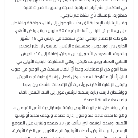
في استكمال نشر أبراج المراقبة الحديثة والمزودة قدرات تقنية
متطورة، للإمساك بأي نشاط غير شرعي.
وفي الإشارات الإيجابية التي بدأت بالوصول إلى لبنان، موافقة واشنطن
على بيع الجيش اللبناني أسلحة بقيمة 90 مليون دولار. ولكن الأهم،
هو ذلك الإجتماع الرباعي الذي سيُعقد في باريس في 18 الشهر
الجاري بين اورتاغوس ومستشارة الرئيس الفرنسي آن كلير لوجاندر
والموفد السعودي الأمير يزيد بن فرحان، إضافة إلى قائد الجيش
اللبناني العماد رودولف هيكل، وهي المشاركة اللبنانية الأولى في
هذا النوع من الإجتماعات. وعدا أنّ اللقاء سيبحث في الوضع في جنوب
لبنان، إلّا أنّ مشاركة العماد هيكل تعطي إشارة إيجابية تجاه الجيش.
وتبقى الإشارة الأكثر تعبيراً، حيث أنّ الإتصالات ناشطة بين بعبدا
وواشنطن لترتيب زيارة رسمية للرئيس عون إلى البيت الأبيض للقاء
ترامب بداية السنة الجديدة.
وفي واشنطن، نشر البيت الأبيض وثيقة «إستراتيجية الأمن القومي»،
وهو ما يحدث عادة عند وصول إدارة جديدة، وبهدف تحديد أولوياتها
الأمنية. وهذه الوثيقة التي تتألف من 33 صفحة ونُشرت على الموقع
الرسمي للبيت الأبيض، أعطت الأولوية للجزء الغربي من الكرة الأرضية،