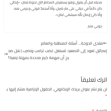
محياه قبل أن يقول وهو يستعرض المخاطر التي تحوط بلبنان: «إتكالي
كان دائماً في حياتي على مار شربل، وأنا أستمدّ قوتي وعزمي منه.
وأنا كليّ إيمان بأنّه سيشفي لبنان».
جوني منير
منتدى الدوحة… أسئلة المنطقة والعالم
إسرائيل تعود إلى التصعيد: لنستغل غضب ترامب ونضرب | هل صح
يح أن مهمة كرم محددة بمهلة زمنية؟
اترك تعليقاً
لن يتم نشر عنوان بريدك الإلكتروني.
الحقول الإلزامية مشار إليها بـ
*
التعليق
*