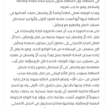
في المنطقة. وإنّ المنطقة تتحول تدريجياً ساحة شراكة وصداقة
واستثمار، وهو ما يجب تعزيزه.
وهذه الوثيقة تعطي انطباعاً واضحاً بأنّ واشنطن حققت أهدافها في
المنطقة لجهة أنّها أصبحت صاحبة النفوذ الأول، وأنّها تريد استكمال
مسارات الصلح والتطبيع مع إسرائيل.
لكن هذه الصورة لا يجب أن تبعث بالضرورة الراحة والإسترخاء في
لبنان. ذلك أنّ واشنطن تريد تسوية سلمية بين لبنان وإسرائيل، كما أنّ
انتقال التركيز الأميركي إلى مناطق أخرى سيكون لمصلحة إسرائيل،
التي ستعمل على الإستفادة من هذا الواقع الجديد. وهو ما يعني أنّ
إعادة تسخين الساحة اللبنانية يصبح وارداً، وحيث أنّ واشنطن لن تعتبره
على مستوى حرب تهدّد التوازنات الجديدة التي تمّ إرساؤها. فتل أبيب
متفاهمة مع واشنطن على أنّ استكمال مشروع إعادة تشكيل
المنطقة يستوجب إخراج التأثير الإيراني من لبنان. وترجمته بسحب
السلاح من «حزب الله» وقطع الشرايين المالية بينهما. وداخل إدارة
ترامب هنالك وجهتا نظر حول سبل تحقيق ذلك. الأولى وتدعو لحسم
المسألة بالضربة القاضية، أي توجيه ضربة عسكرية عبر عمليات جراحية،
خصوصاً أنّ الظروف أصبحت ملائمة لذلك. ويؤيّد هذا التوجّه الحكومة
اليمينية الإسرائيلية، ويلاقيها ضباط وعسكريون في الجيش الأميركي