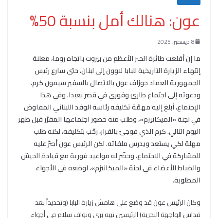
عون: هنالك أمل بنسبة 50%
8 ديسمبر، 2025
ما إن أقلعت طائرة الحبر الأعظم من بيروت باتجاه روما، معلنة
إنتهاء الزيارة التاريخية للبابا لاوون إلى لبنان، حتى سارع رئيس
الجمهورية العماد جوزاف عون بالاتصال بالسفير سيمون كرم،
ودعوته إلى اجتماع طارئ وفوري في قصر بعبدا. وفي هذا
الإجتماع، أبلغ إليه مهمّة تكليفه رئاسة الوفد اللبناني المفاوض
في لجنة «الميكانيزم»، وطلب منه حضور اجتماعها المقرّر قبل ظهر
اليوم التالي. كرم الذي فوجئ بالقرار، رحّب بتكليفه، لكنه طلب
مهلة لكي يستعد ويدرس ملفاته. لكن الرئيس عون أصرّ عليه
للمشاركة في الاجتماع، وحضّر له مواعيد فورية مع قيادة الجيش
والضباط الأعضاء في لجنة «الميكانيزم»، لوضعه في الأجواء
المطلوبة.
وكان الرئيس عون قد وضع على هامش زيارة البابا (وتحديداً بعد
قداس الواجهة البحرية) الرئيسين نبيه بري ونواف سلام في أجواء