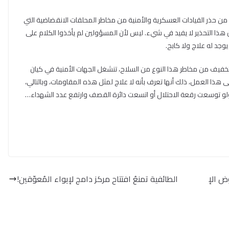
من حذر القيادات العسكرية والأمنية من مخاطر المحلقات الانقضاضية التي
 هذا التحذير لا يفيد في شيء. ليس لأن المسؤولين لم يأخذوا الكلام على
جد له علاج ولا كابح.
تخفيف من مخاطر هذا النوع من السلاح، تنشغل الجهات الأمنية في كيان
هذا العمل، ذلك أنها تعرف بأنه لا علاج لمثل هذه المقاومات، وبالتالي،
ى ولو توسعت رقعة الاحتلال أو اتسعت دائرة القصف وارتفع عدد الشهداء…
ض الإ
الطائفية تمنعُ افتتاح مركز دامج لإيواء المُعوّقين!