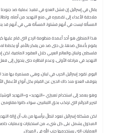
يقال في إسرائيل إن فشل العدو في تنفيذ عملية ضد جنودنا أ
ملاحقة الأعداء إلى تقصيره في منع التهديد من أصله. ولطا
المسألة ليست في أنهم فشلوا، المسألة هي في أنهم قد ينج
هذا المنطق هو أحد أعمدة منظومة الردع التي قام عليها كي
يقوم بأعمال ضدها، بل حتى ضد من يفكر بالأمر، أو يخطط له
التهديد في مراحله الأولى، وعدم انتظاره حتى يتحول إلى فعل
يتوقف العدو منذ ذاك الحين عن القيام بكل أنواع الأعمال ال
وهو يعمد إلى استخدام تعبيرَي «التهديد» و«التهديد الوشيك»،
لتبرير الجرائم التي ترتكب بحق اللبنانيين، سواء كانوا مقاومين 
لكن مشكلة إسرائيل تعود لتطلّ برأسها من باب أن إزالة التهد
المبذول يشمل على كل شيء، من استخبارات وعمليات خاصة أ
العمليات التي يستخدمها حزب الله في الميدان.