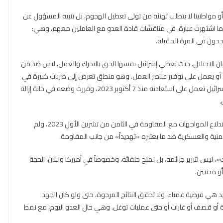
و مواطنينا لا يتطلب تهنئة من تولى تعطيل الهجوم، بل تنبيه المسؤول عن
لما اشتهرت عبارة، في مناقشات قادة العدو مع العاملين معهم، وهي:
حون في المرة المقبلة.
ان الاحتلال. حيث تعطي إسرائيل نفسها الحق بالتحرك والعمل، ليس ضد من
، أو يعمل على توفير عناصر العمل. وهو منطق تعرض إلى ضربات كبيرة في
فلسطين ولبنان والعالم العربي خلال العقود الماضية، لكن إسرائيل تعمل على استعادته منذ 7 أكتوبر 2023، وقررت وضعه في خانة إزالة
.
اليوم، تقود إسرائيل الحرب في لبنان، وهي مستمرة بها منذ اندلاع المواجهات مع المقاومة في الثامن من تشرين الأول 2023. ولم
أمنية والعسكرية ضد ما يعتبره «تهديداً» من جانب المقاومة.
 ليس لتبرير جرائمه، بل لمنح حلفائه، وخصوصاً في أميركا ولبنان، الحجة
أو مدنيين.
يد هي فرضية عمياء، ولا تحقق النتائج المرجوة، حتى ولو كان الجهد
و قصف أو غارات أو حتى عمليات توغل. وهي حال العدو اليوم، مع نمط