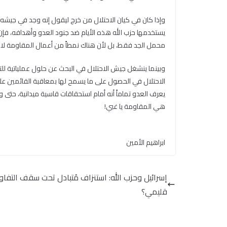
وإذا كان في كيان الاحتلال من خرج ليقول إنه وجد في جيشه 
يستخدمها حزب الله هذه الأيام ضد جنود العدو وأهدافه، فإن
محمل الجد فقط، بل لأن هناك نمطاً من أعمال المقاومة لا يو
وبينما ينشغل جيش الاحتلال في البحث عن حلول عملياتية لل
الاحتلال في الحصول على ما يسمح لها بمعاقبة القائمين على 
يعرف العدو تماماً أنه أمام استحقاقات قاسية ميدانية، حت
هي المقاومة يا غبي!
ابراهيم الأمين
إسرائيل وحزب الله: استنزاف مُتبادل تحت سقف التفاو
قليمي؟