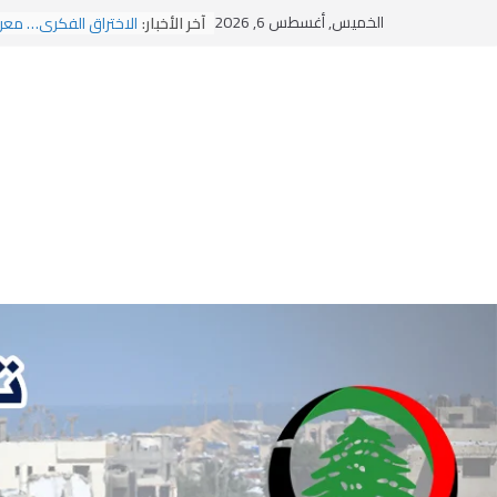
Ski
الخميس, أغسطس 6, 2026
آخر الأخبار:
الاختراق الفكري… معر
t
وهن المؤسسات!
يومَ يَفيضُ العَرَقُ
conten
الوضع اليوم في الشرق
الإطار المقيت