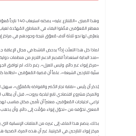
وهذا المبنى «المُ
معظم المُعوّقين فضّلوا البقاء في المناطق المُهدّدة لغياب أم
يتعرّض لها نحو ثلاثة آلاف مُعوّق نتيجة وجودهم في مراكز إيو
لماذا كل هذا التعنّت إذاً؟ يدحض الناشط في مجال الإعاقة ج
«منذ البداية استعداداً لتقديم الدعم اللازم من منظمات دولية
«مركز إيواء غير دائم، وليس للعزل». رغم ذلك، لم توافق ا
سنّية للنازحين الشيعة»، علماً أن قضية المُعوّقين «لطالما ك
يُذكر أن رئيس «نقابة تجار الخُضر والفواكه بالمُفرَّق»، س
والمركز مشروع اقتصادي تابع لبلدية بيروت»، قبل أن يطالب الناز
تراعي احتياجات المُعوّقين، معتبراً أن تأمين مكان مناسب له
المعبي تخوّفه من «تحوّل إيواء مؤقّت إلى دائم، وأن يذهب
بذلك، ينضم هذا الملف إلى غيره من الملفات الإنسانية التي وُ
مركز إيواء للنازحين في الكرنتينا. غير أن هذه المرة، الضحية