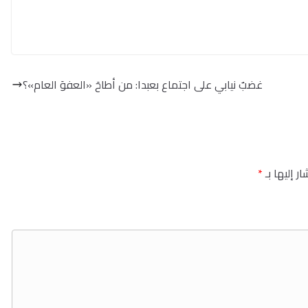
غضبٌ نيابي على اجتماع بعبدا: من أطاحَ «العفوَ العام»؟
ر إليها بـ
*