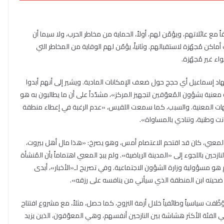
تنازع عليه» يمكنه استيعاب 140 نازحاً مُعوّقاً مع عائلاتهم، ويؤمّن لهم، أولاً، الحماية من مخاطر الحرب، ولا سيما أن
اكن مُجهّزة لاستقبالهم. وثانياً، يؤمّن لهم الوقاية من المخاطر التي
اء غير مُجهّزة.
هاد إسماعيل أي حجج حول ضعف الإمكانات المادية. ويشير إلى أنهم أبدوا
 معنية بشؤون المُعوّقين لتجهيز المركز»، مشدّداً على أن ما يطالبون به هو
لجهات المعنية. والسبب، كما سمعت اللقيس، «عدم الرغبة في إعطاء منطقة
انت وطنية، وتنادي بالمساواة».
هيل المعبي، كان قد اقتحم الاعتصام أمس، وهو يصرخ: «هذا مال أهل بيروت،
حين باللجوء إلى «المدينة الرياضية». ولم يبدِ المعبي اهتماماً بأن المُنشأة
م هو مسؤولية وزارة الشؤون الاجتماعية. وفي تصريح لـ«الأخبار»، أبدى
 ضحيته ابن المنطقة الذي سيأتي من ينافسه على رزقه».
ظّفت سياسياً وطائفياً خلال أزمة النزوح، كما حصل، مثلاً، مع مشروع افتتاح
 هي الفئة الأكثر هشاشة بين النازحين أنفسهم، وهي المعوّقون، الذين يزيد