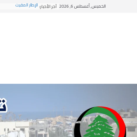
Ski
الخميس, أغسطس 6, 2026
آخر الأخبار:
الإطار المقيت
t
الاختراق الفكري… معر
وهن المؤسسات!
conten
يومَ يَفيضُ العَرَقُ
الوضع اليوم في الشرق