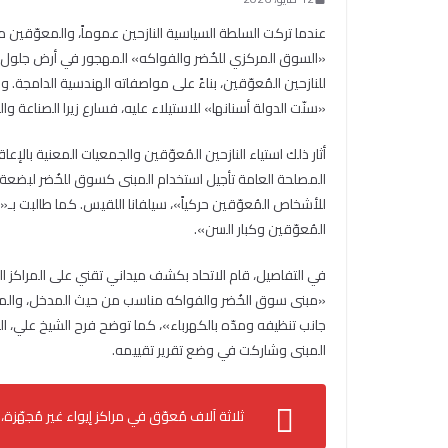
عندما تركت السلطة السياسية النازحين عموماً، والمعوّقين 
للنازحين المُعوّقين، بناءً على مواصفاته الهندسية الدامجة. 
«سنّت الدولة أسنانها» للاستيلاء عليه، فسارع زيرا الصناعة 
أثار ذلك استياء النازحين المُعوّقين والجمعيات المعنية بالإعاق
المصلحة العامة تأجيل استخدام المبنى كسوق للخُضر لبضعة أشهر
للأشخاص المُعوّقين حركياً»، سيلفانا اللقيس. كما طالبت بـ
المُعوّقين وكبار السن».
في التفاصيل، قام الاتحاد بكشف ميداني تقني على المراكز الت
«مبنى سوق الخُضر والفواكه مناسب من حيث المدخل، والمرا
جانب تنظيفه ومدّه بالكهرباء»، كما توضح فرح الشيخ علي، ال
المبنى وشاركت في وضع تقرير تقييمه.
ثلاثة آلاف مُعوّق في مراكز إيواء غير مُجهّزة