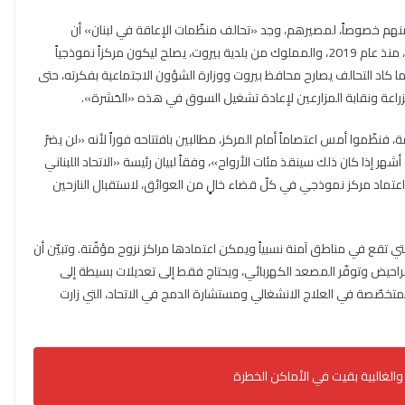
منهم خصوصاً، لمصيرهم، وجد «تحالف منظّمات الإعاقة في لبنان» أن
«السوق المركزي للخُضر والفواكه» المهجور في أرض جلول، منذ عام 2019، والمملوك من بلدية بيروت، يصلح ليكون مركزاً نموذجياً
وما كاد التحالف يصارح محافظ بيروت ووزارة الشؤون الاجتماعية بفكرته، حتى
والزراعة ونقابة المزارعين لإعادة تشغيل السوق في هذه «الحَشرة».
ة، فنظّموا أمس اعتصاماً أمام المركز، مطالبين بافتتاحه فوراً لأنه «لن يضرّ
 إذا كان ذلك سينقذ مئات الأرواح»، وفقاً لبيان رئيسة «الاتحاد اللبناني
«اعتماد مركز نموذجي في كلّ قضاء خالٍ من العوائق، لاستقبال النازحين
ي تقع في مناطق آمنة نسبياً ويمكن اعتمادها مراكز نزوح مؤقّتة. وتبيّن أن
حيض وتوفّر المصعد الكهربائي، ويحتاج فقط إلى تعديلات بسيطة إلى
متخصّصة في العلاج الانشغالي ومستشارة الدمج في الاتحاد، التي زارت
، والغالبية بقيت في الأماكن الخطرة