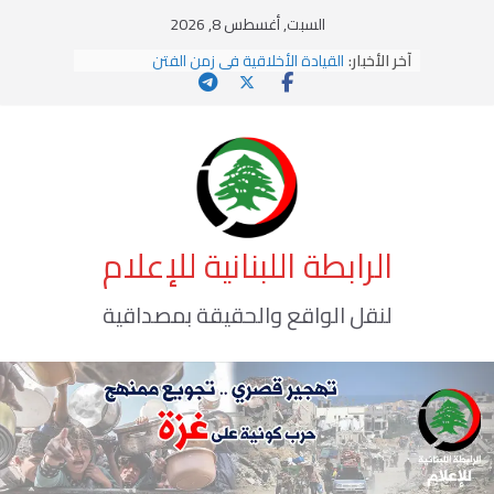
Ski
السبت, أغسطس 8, 2026
t
آخر الأخبار:
القيادة الأخلاقية في زمن الفتن
conten
الاستلاب الثقافي وتحديات الهوية الإسلامية
الاختراق الفكري… معركة الوعي الأخطر
وهن المؤسسات!
يومَ يَفيضُ العَرَقُ
الرابطة اللبنانية للإعلام
لنقل الواقع والحقيقة بمصداقية