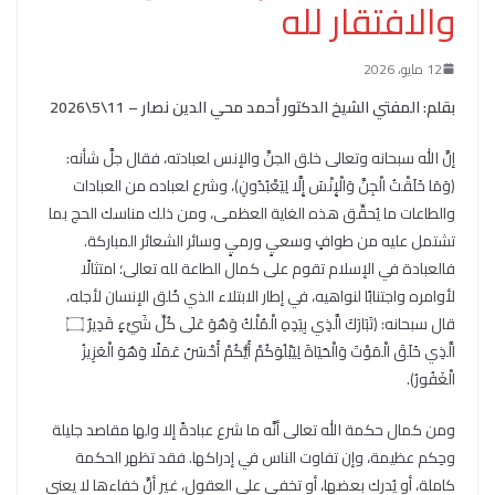
والافتقار لله
12 مايو، 2026
بقلم: المفتي الشيخ الدكتور أحمد محي الدين نصار – 11\5\2026
إنَّ الله سبحانه وتعالى خلق الجنَّ والإنس لعبادته، فقال جلَّ شأنه:
﴿وَمَا خَلَقْتُ الْجِنَّ وَالْإِنْسَ إِلَّا لِيَعْبُدُونِ﴾، وشرع لعباده من العبادات
والطاعات ما يُحقِّق هذه الغاية العظمى، ومن ذلك مناسك الحج بما
تشتمل عليه من طوافٍ وسعيٍ ورميٍ وسائر الشعائر المباركة.
فالعبادة في الإسلام تقوم على كمال الطاعة لله تعالى؛ امتثالًا
لأوامره واجتنابًا لنواهيه، في إطار الابتلاء الذي خُلق الإنسان لأجله،
قال سبحانه: ﴿تَبَارَكَ الَّذِي بِيَدِهِ الْمُلْكُ وَهُوَ عَلَى كُلِّ شَيْءٍ قَدِيرٌ ۝
الَّذِي خَلَقَ الْمَوْتَ وَالْحَيَاةَ لِيَبْلُوَكُمْ أَيُّكُمْ أَحْسَنُ عَمَلًا وَهُوَ الْعَزِيزُ
الْغَفُورُ﴾.
ومن كمال حكمة الله تعالى أنَّه ما شرع عبادةً إلا ولها مقاصد جليلة
وحِكم عظيمة، وإن تفاوت الناس في إدراكها. فقد تظهر الحكمة
كاملة، أو يُدرك بعضها، أو تخفى على العقول، غير أنَّ خفاءها لا يعني