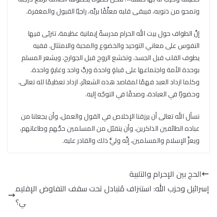
وتمحو من ذنوبه، فيبقى قلبه معلَّقًا بربِّه، راجيًا القبول والمغفرة.
إنَّ الطواف حول بيت الله الحرام مدرسةٌ إيمانية عظيمة، تتربّى فيها
النفوس على معاني التوحيد والخضوع والمحبة والامتثال. ففيه
يطوف القلب قبل الجسد، وتخشع الروح قبل الجوارح، ويشعر المسلم
بوحدة الأمة واجتماعها على قبلةٍ واحدة وربٍّ واحد وغايةٍ واحدة.
وكلما ازداد العبد فهمًا لمقاصد هذه الشعائر، ازداد تعظيمًا لله تعالى،
وحضورًا في العبادة، وصدقًا في التوجّه إليه.
نسأل الله تعالى أن يرزقنا الإخلاص في القول والعمل، وأن يجعلنا من
عباده الطائفين الذاكرين، وأن يتقبّل من المسلمين حجَّهم وطاعاتهم،
ويعزَّ الإسلام والمسلمين، إنَّه وليُّ ذلك والقادر عليه.
الحج بين الإحرام والتلبية
إسرائيل وحزب الله: استنزاف مُتبادل تحت سقف التفاوض الإقليم
ي؟