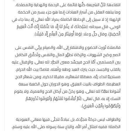
انتفاءها؛ لأنَّ الشريعة كلَّها قائمة على الرحمة والهداية والمصلحة.
وما يبلغه العقل من أسرار العبادات إنما هو جزء يسير من الحكمة
الإلهية؛ إذ لا سبيل إلى الإحاطة الكاملة بمراد الله تعالى إلا بما جاء في
الوحي، قال سبحانه: ﴿سُبْحَانَكَ لَا عِلْمَ لَنَا إِلَّا مَا عَلَّمْتَنَا إِنَّكَ أَنْتَ الْعَلِيمُ
الْحَكِيمُ﴾، وقال جلَّ وعلا: ﴿وَمَا أُوتِيتُمْ مِنَ الْعِلْمِ إِلَّا قَلِيلًا﴾.
فالصلاة تُورث الخضوع والافتقار إلى الله، والصيام يربِّي النفس على
الصبر وكبح الشهوات، والزكاة تطهِّر المال والنفس وتُحقِّق التكافل
بين المسلمين، أمَّا الحج فيجسِّد معنى التجرُّد لله تعالى، والإقبال عليه
بالقلب والجسد، حيث يترك العبد وطنه وأهله، قاصدًا بيت الله الحرام،
مستجيبًا لنداء ربِّه، معظمًا لشعائره، مقيمًا لذكره. ومن شعائر الحج
العظيمة: الطواف بالبيت العتيق، وهو الدوران حول الكعبة سبعة
أشواط تعبُّدًا لله تعالى، وهو ركنٌ من أركان الحج والعمرة، ولا يقوم
النسك إلا به، قال تعالى: ﴿ثُمَّ لْيَقْضُوا تَفَثَهُمْ وَلْيُوفُوا نُذُورَهُمْ
وَلْيَطَّوَّفُوا بِالْبَيْتِ الْعَتِيقِ﴾.
والطواف ليس حركةً مجرَّدة، بل عبادةٌ تتجلّى فيها معاني العبودية
الكاملة؛ ففيه امتثال أمر الله، واتباع سنة رسوله صلى الله عليه وسلم،