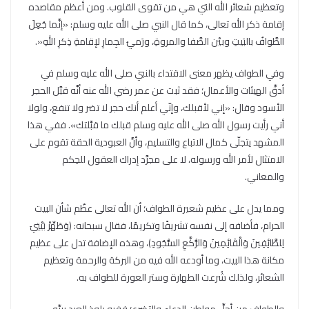
وتعظيم شعائر الله التي هي من تقوى القلوب. ومن أعظم مقاصده
إقامة ذكر الله تعالى، كما قال النبي صلى الله عليه وسلم: «إنَّما جُعِلَ
الطَّوافُ بالبَيتِ وبيْن الصَّفا والمروةِ، ورَميُ الجِمارِ لإقامةِ ذِكرِ اللهِ«.
وفي الطواف يظهر معنى الاقتداء بالنبي صلى الله عليه وسلم في
أدقِّ الهيئات والأعمال؛ فقد ثبت عن عمر رضي الله عنه أنَّه قبَّل الحجر
الأسود وقال: «إني لأقبلك، وإنّي أعلم أنك حجر لا تضر ولا تنفع، ولولا
أني رأيت رسول الله صلى الله عليه وسلم قبلك ما قبَّلتك». ففي هذا
المشهد يتجلّى كمال الاتباع والتسليم، وأنَّ العبودية الحقة تقوم على
الامتثال لأمر الله ورسوله، لا على مجرَّد إدراك العقول للحِكم
والمعاني.
ومما يدل على عظيم شعيرة الطواف؛ أن الله تعالى عظّم شأن البيت
الحرام، فأضافه إلى نفسه تشريفًا وتكريمًا، فقال سبحانه: ﴿وَطَهِّرْ بَيْتِيَ
لِلطَّائِفِينَ وَالْقَائِمِينَ وَالرُّكَّعِ السُّجُودِ﴾، وهذه الإضافة تدل على عظيم
مكانة هذا البيت، وما أودعه الله فيه من البركة والرحمة وتعظيم
الشعائر، ولذلك شُرعت الطهارة وستر العورة للطواف به.
والطواف من أجلِّ مواطن الدعاء والتضرع؛ ففيه يلوذ العبد بربِّه،