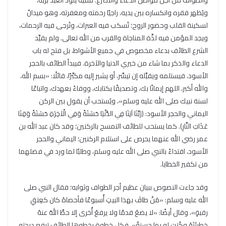
ويُظهر فقره وانكساره بين يديه، راجيًا رحمته ومغفرته، وهو ميدانٌ
لسكينة القلب وحضور الروح؛ تُسكب فيه العبرات، وتُرجى فيه الرحمات،
ويجد المؤمن فيه لذَّة المناجاة والقرب من الله تعالى. ولم يقيِّد
الشرع الطائف بدعاء مخصوص في جميع الأشواط، بل فتح له باب
الدعاء والذكر بما شاء من خيري الدنيا والآخرة. فيبدأ الطائف بالحجر
الأسود، فيستلمه ويقبِّله إن تيسَّر، أو يشير إليه مكبِّرًا، قائلًا: «بسم الله،
والله أكبر، اللهم إيمانًا بك، وتصديقًا بكتابك، ووفاءً بعهدك، واتباعًا
لسنة نبيك صلى الله عليه وسلم»، ويُستحب أن يقول بين الركن
اليماني والحجر الأسود: ﴿رَبَّنَا آتِنَا فِي الدُّنْيَا حَسَنَةً وَفِي الْآخِرَةِ حَسَنَةً وَقِنَا
عَذَابَ النَّارِ﴾. كما يستحب للطائف التمسح بالركنين؛ وقد كان عبد الله بن
عمر رضي الله عنهما يحرص على استلام الركنين؛ اليماني والحجر
الأسود، اقتداءً بالنبي صلى الله عليه وسلم، وطلبًا لما ورد في فضلهما
من تكفير الخطايا.
وقد جاءت النصوص ببيان عظيم أجر الطواف وثوابه؛ فقال النبي صلى
الله عليه وسلم: «مَنْ طافَ بهذا البيتِ أُسبوعًا فأحصاهُ كان كعِتقِ
رقبةٍ»، وقال أيضًا: «لا يضعُ قدمًا ولا يرفعُ أُخرى إلا حطَّ اللهُ عنهُ
خطيئتَهُ وكُتِبَ له بها حسنةٌ». فكل خطوة يخطوها الطائف ترفع درجته