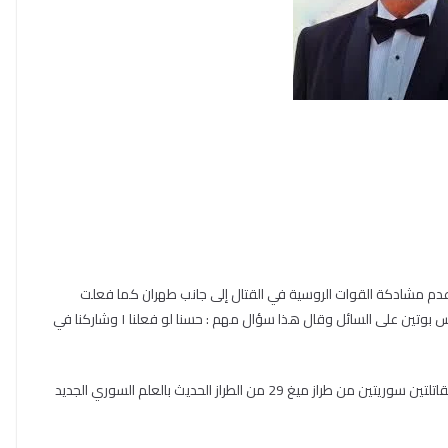
 عدم مشادكة القوات الروسية في القتال إلى جانب طهران كما فعلت
الولايات المتحدة الأمريكية مع القوات الصهيونية فأثنى الرئيس بوتين على السائل وقال هذا سؤال مهم : حسنا لو فعلنا ١ وشاركنا في
أضف على ذالك صور ظهرت على الإعلام السوري الطائراتين مقاتلتين سوريتين من طراز ميغ 29 من الطراز الحديث بالعلم السوري الجديد