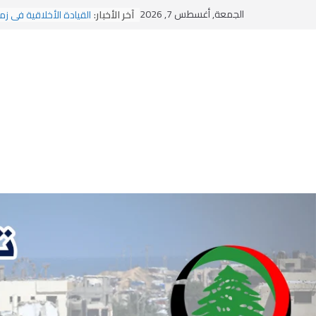
Ski
الجمعة, أغسطس 7, 2026
آخر الأخبار:
القيادة الأخلاقية في زم
t
الاستلاب الثقافي وتحديا
الاختراق الفكري… معرك
conten
وهن المؤسسات!
يومَ يَفيضُ العَرَقُ