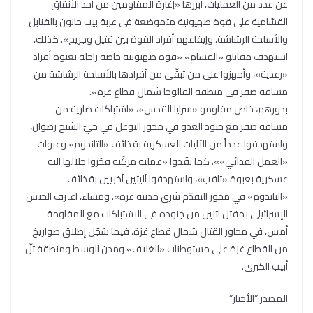
عن عدد من العمليات، أبرزها «إغارة المقاومين من أحد الأنفاق
القسّامية على قوة صهيونية متموضعة في عزبة بيت حانون بالقنابل
والأسلحة الرشاشة، وإيقاعهم أفراد القوة بين قتيل وجريح». كذلك،
استهدف مقاتلو «القسام» «قوة صهيونية خاصة راجلة بعبوة أفراد
«رعدية»، وأجهزوا على من تبقّى من أفرادها بالأسلحة الرشاشة من
مسافة صفر في منطقة الفالوجا شمال قطاع غزة».
بدورهم، خاض مقاومو «سرايا القدس»، «اشتباكات ضارية من
مسافة صفر مع جنود العدو في محور التوغل في حيّ الشيخ رضوان،
واستهدفوا عدداً من الآليات العسكرية بقذائف «التاندوم» وعبوات
«العمل الفدائي»». كما نفّذوا «عملية مركّبة فجّروا خلالها آلية
عسكرية بعبوة «ثاقب»، واستهدفوا آليتين أخريين بقذائف
«التاندوم» في محور التقدّم شرق مدينة غزة». ومساء، اعترف الجيش
الإسرائيلي بمقتل اثنين من جنوده في الاشتباكات مع المقاومة
أمس، في محاور القتال شمال قطاع غزة، فيما سُجّل إطلاق صواريخ
من القطاع غزة على مستوطنات «الغلاف» ومدن الوسط ومنطقة تلّ
أبيب الكبرى.
المصدر:”الأخبار”