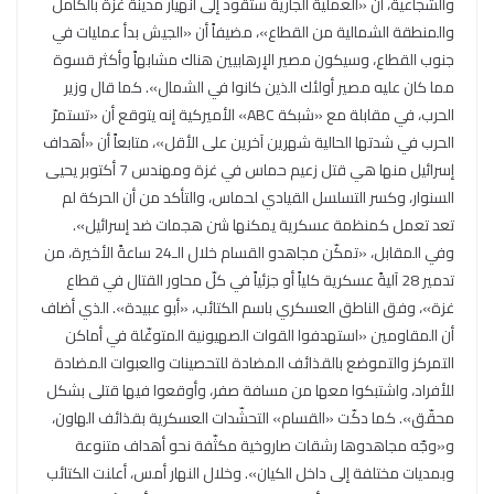
والشجاعية، أن «العملية الجارية ستقود إلى انهيار مدينة غزة بالكامل
والمنطقة الشمالية من القطاع»، مضيفاً أن «الجيش بدأ عمليات في
جنوب القطاع، وسيكون مصير الإرهابيين هناك مشابهاً وأكثر قسوة
مما كان عليه مصير أولئك الذين كانوا في الشمال». كما قال وزير
الحرب، في مقابلة مع «شبكة ABC» الأميركية إنه يتوقع أن «تستمرّ
الحرب في شدتها الحالية شهرين آخرين على الأقل»، متابعاً أن «أهداف
إسرائيل منها هي قتل زعيم حماس في غزة ومهندس 7 أكتوبر يحيى
السنوار، وكسر التسلسل القيادي لحماس، والتأكد من أن الحركة لم
تعد تعمل كمنظمة عسكرية يمكنها شن هجمات ضد إسرائيل».
وفي المقابل، «تمكّن مجاهدو القسام خلال الـ24 ساعةً الأخيرة، من
تدمير 28 آليةً عسكرية كلياً أو جزئياً في كلّ محاور القتال في قطاع
غزة»، وفق الناطق العسكري باسم الكتائب، «أبو عبيدة». الذي أضاف
أن المقاومين «استهدفوا القوات الصهيونية المتوغّلة في أماكن
التمركز والتموضع بالقذائف المضادة للتحصينات والعبوات المضادة
للأفراد، واشتبكوا معها من مسافة صفر، وأوقعوا فيها قتلى بشكل
محقّق». كما دكّت «القسام» التحشّدات العسكرية بقذائف الهاون،
و«وجّه مجاهدوها رشقات صاروخية مكثّفة نحو أهداف متنوعة
وبمديات مختلفة إلى داخل الكيان». وخلال النهار أمس، أعلنت الكتائب