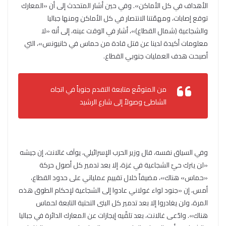
الأهداف في كل الأماكن». وفي حين أشار المتحدث إلى أن «المعارك
توقع إصابات، ومهمّتنا الانتصار في كل الأماكن ومنها جباليا
والشجاعية (شمال القطاع)»، أشار في الوقت عينه، إلى أنه «لا
معلومات أكيدة لدينا عن قتل قادة من حماس في خانيونس»، التي
أصبحت هدف العمليات جنوبي القطاع.
من المتوقّع متابعة التقدم جنوباً في اتجاه
الشاطئ وصولاً إلى شارع الرشيد
وفي السياق نفسه، قال وزير الحرب الإسرائيلي، يوآف غالانت، إن جيشه
«لن يترك حيّ الشجاعية في غزة، إلا بعد تدمير كل أصول حركة
«حماس» هناك»، مضيفاً خلال تقييم عملياتي على حدود القطاع،
أمس، إن «جنود لواء غولاني عادوا إلى الشجاعية لإحكام الطوق هذه
المرة، ولن يغادروا إلا بعد تدمير كل البنى التحتية التابعة لحماس
هناك». وادّعى غالانت، بعد تلقّيه إيجازات عن المعارك الدائرة في جباليا