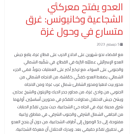
العدو يفتح معركتَي
الشجاعية وخانيونس: غرق
متسارع في وحول غزة
5 ديسمبر، 2023
مع انقضاء نحو شهرين على اندلاع الحرب على قطاع غزة، يتابع جيش
العدو الإسرائيلي عمليّته البرّية في القطاع، في شقّيه الشمالي
والجنوبي على السواء، مع تركيز أكبر على العمليات جنوباً. ففي الجزء
الشمالي، يضغط العدو كفكّي كمّاشة، من الاتجاه الشمالي من
محور بيت لاهيا ومحور الشاطئ شمال غرب غزة؛ ومن الاتجاه
الجنوبي من وادي غزة، من محاور جحر الديك والزيتون والشيخ عجلين.
ويشنّ جيش الاحتلال محاولات للتقدّم في محورين أساسيّين، أولهما
شرق مدينة غزة، في اتجاه حيّ الشجاعية، حيث يجري تقدّم الدبابات
من اتجاهي الشمال الشرقي والجنوب الشرقي، في مناطق زراعية
مفتوحة، إلى حدّ الوصول إلى أطراف الشجاعية، من دون أن ينجح العدو
في تحقيق تقدّم حقيقي بعد. ويدرك الاحتلال أن معركة الشجاعية،