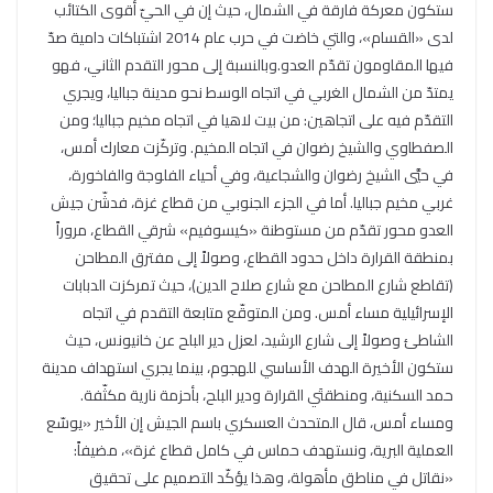
ستكون معركة فارقة في الشمال، حيث إن في الحيّ أقوى الكتائب
لدى «القسام»، والتي خاضت في حرب عام 2014 اشتباكات دامية صدّ
فيها المقاومون تقدّم العدو.وبالنسبة إلى محور التقدم الثاني، فهو
يمتدّ من الشمال الغربي في اتجاه الوسط نحو مدينة جباليا، ويجري
التقدّم فيه على اتجاهين: من بيت لاهيا في اتجاه مخيم جباليا؛ ومن
الصفطاوي والشيخ رضوان في اتجاه المخيم. وتركّزت معارك أمس،
في حيَّي الشيخ رضوان والشجاعية، وفي أحياء الفلوجة والفاخورة،
غربي مخيم جباليا. أما في الجزء الجنوبي من قطاع غزة، فدشّن جيش
العدو محور تقدّم من مستوطنة «كيسوفيم» شرقي القطاع، مروراً
بمنطقة القرارة داخل حدود القطاع، وصولاً إلى مفترق المطاحن
(تقاطع شارع المطاحن مع شارع صلاح الدين)، حيث تمركزت الدبابات
الإسرائيلية مساء أمس. ومن المتوقّع متابعة التقدم في اتجاه
الشاطئ وصولاً إلى شارع الرشيد، لعزل دير البلح عن خانيونس، حيث
ستكون الأخيرة الهدف الأساسي للهجوم، بينما يجري استهداف مدينة
حمد السكنية، ومنطقتَي القرارة ودير البلح، بأحزمة نارية مكثّفة.
ومساء أمس، قال المتحدث العسكري باسم الجيش إن الأخير «يوسّع
العملية البرية، ونستهدف حماس في كامل قطاع غزة»، مضيفاً:
«نقاتل في مناطق مأهولة، وهذا يؤكّد التصميم على تحقيق