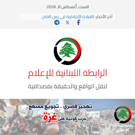
Ski
السبت, أغسطس 8, 2026
t
آخر الأخبار:
القيادة الأخلاقية في زمن الفتن
conten
الاستلاب الثقافي وتحديات الهوية الإسلامية
الاختراق الفكري… معركة الوعي الأخطر
وهن المؤسسات!
يومَ يَفيضُ العَرَقُ
الرابطة اللبنانية للإعلام
لنقل الواقع والحقيقة بمصداقية