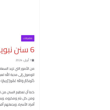
متفرقات
6 سنن نبوية داخل البيت.. حافظ عليها
7 أبريل، 2024
من الأمور التي تزيد السعا
للوصول إلى محبة الله لعبده المؤ
ذُنُوبَكُمْ وَاللّهُ غَفُورٌ رَّحِيمٌ) 
كما أن تعظيم السنن من تع
ومن كل شر ومكروه، ويحصل 
أفراد الأسرة، ويجعلهم أق