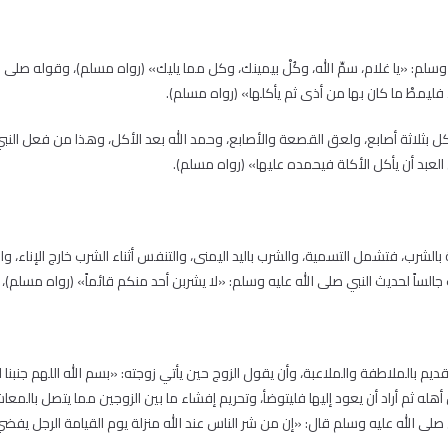
وسلم: «يا غلام، سمِّ الله، وكُلْ بيمينك، وكل مما يليك» (رواه مسلم)، وقوله صلى ا
فليمطْ ما كان بها من أذى ثم يأكلها» (رواه مسلم).
كل بثلاثة أصابع، ولعق القصعة والأصابع، وحمد الله بعد الأكل، وهذا من فعل النب
العبد أن يأكل الأكلة فيحمده عليها» (رواه مسلم).
لساً لحديث النبي صلى الله عليه وسلم: «لا يشربن أحد منكم قائماً» (رواه مسلم)، ث
تقديم بالملاطفة والملاعبة، وأن يقول الزوج حين يأتي زوجته: «بسم الله اللهم جنبن
جل أهله ثم أراد أن يعود إليها فليتوضأ، وتحريم إفشاء ما بين الزوجين مما يتصل بال
صلى الله عليه وسلم قال: «إن من شر الناس عند الله منزلة يوم القيامة الرجل يفضي