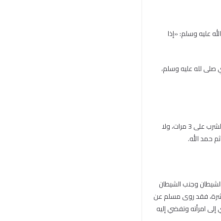
لله عليه وسلم: «إذا
ي صلى لله عليه وسلم،
أما السنن النبوية المتعلقة بالشرب، فتشمل التسمية، والشرب باليد اليمنى، والتنفس أثناء الشرب خارج الإناء، والشرب على 3 مرات، ولا
م حمد الله.
ا الشيطان وجنب الشيطان
معاشرة، فقد روى مسلم عن
 إلى امرأته وتفضي إليه