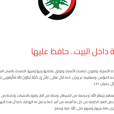
دة الأسرية، وتقوي تماسك الأسرة، وتوثق علاقتها بربها ونبيها، التمسك بالسنن النب
من، ومغفرته عز وجل، كما قال تعالى: (قُلْ إِن كُنتُمْ تُحِبُّونَ اللّهَ فَاتَّبِعُونِي يُحْبِبْكُمُ
(آل عمران: 31).
ظيم شعائر الله، وعصمة من الشيطان، ونجاة من النار، وفوز بالحسنات، وحفظ من 
للعبد الكفاية من كل ما أهمه من أمر، كما يحصل له الهداية، كما أن هذا النهج 
وى صلة بربهم ونبيهم صلى الله عليه وسلم.