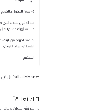
ثم ينشر سرها».
6- سنن الدخول والخروج من وإلى المنزل:
عند الدخول لحديث النبي صل
عشاء» (رواه مسلم)، قال ا
أما عند الخروج من البيت،
الشيطان» (رواه الترمذي، و
المجتمع
مخططات الاحتلال في 
اترك تعليقاً
لن يتم نشر عنوان بريدك ال