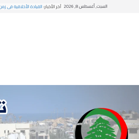
Ski
السبت, أغسطس 8, 2026
آخر الأخبار:
القيادة الأخلاقية في زمن
t
الاستلاب الثقافي وتحديات
الاختراق الفكري… معركة
conten
وهن المؤسسات!
يومَ يَفيضُ العَرَقُ