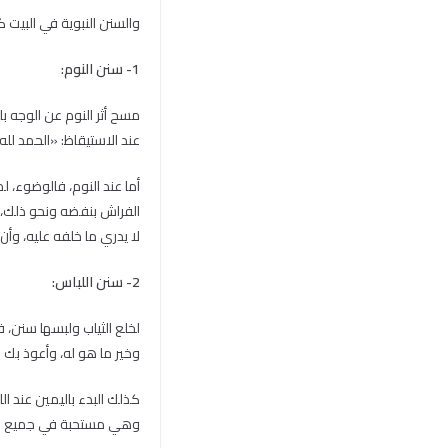
والسنن النبوية في البيت كثيرة،
1- سنن النوم:
مسح أثر النوم عن الوجه ب
عند الاستيقاظ: «الحمد لله ا
أما عند النوم، فالوضوء، 
الفراش بنفضه ونحو ذلك، ل
لا يدري ما خلفه عليه، وأن
2- سنن اللباس:
لخلع الثياب ولبسها سنن، ف
وخير ما هو له، وأعوذ بك 
كذلك البدء باليمين عند الل
وهي مستحبة في جميع ال