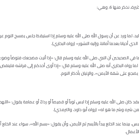
 نذكر منها 6، وهي:
اليد، لما ورد عن أن رسول الله صلى الله عليه وسلم إذا استيقظ جلس يمسح النوم عن
لذي أحيانا بعدما أماتنا، وإليه النشور» (رواه البخاري).
لما في الصحيحين أن النبي صلى الله عليه وسلم قال: «إذا أتيت مضجعك فتوضأ وضو
ما رواه البخاري أنه صلى الله عليه وسلم قال: «إذا أوى أحدكم إلى فراشه فلينفض ف
 يضجع على شقة الأيمن»، والإتيان بأذكار النوم.
قد كان صلى الله عليه وسلم إذا لبس ثوباً أو قميصاً أو رداءً أو عمامة يقول: «الله
من شره وشر ما هو له» (رواه أبو داود، والترمذي).
بس، بينما عند الخلع يبدأ بالأيسر ثم الأيمن، وأن يقول: «بسم الله»، سواء عند الخلع 
أعمال.