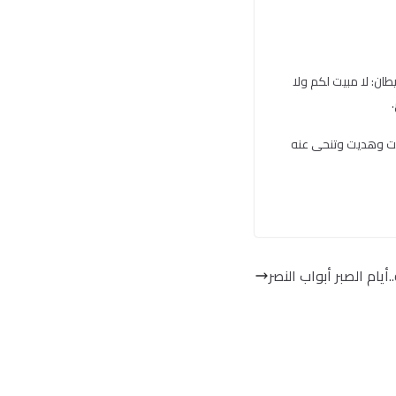
طان: لا مبيت لكم ولا
وقيت وهديت وتنحى عنه
.أيام الصبر أبواب النصر