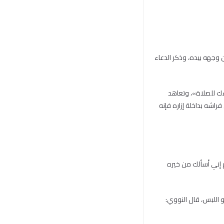
 وجهه بيده، وذكر الدعاء
ءك للصلاة»، وتعاهد
راشه بداخلة إزاره فإنه
م إني أسألك من خيره
أو اللبس، قال النووي: