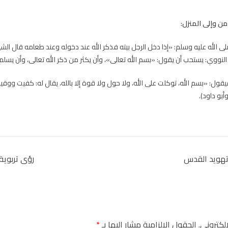
ى الله عليه وسلم: «إذا دخل الرجل بيته فذكر الله عند دخوله وعند طعامه قال الشي
لنووي: يستحب أن يقول: «بسم الله تعالى»، وأن يكثر من ذكر الله تعالى، وأن يسلم.
 فيقول: «بسم الله، توكلت على الله، ولا حول ولا قوة إلا بالله، يقال له: كفيت و
أبو داود).
تهويد القدس
رؤى تربوية.
إلكتروني.
الحقول الإلزامية مشار إليها بـ
*