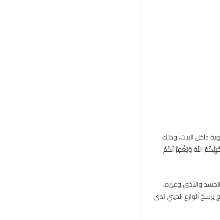
وية داخل البيت، وذلك
 اللّهُ وَيَغْفِرْ لَكُمْ
الحسد والأذى وغيره،
يرسخ الوازع الديني لدى