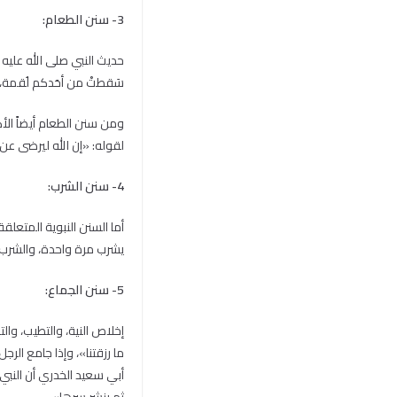
3- سنن الطعام:
حديث النبي صلى الله عليه 
سَقطتْ من أحَدكم لُقمة، 
ومن سنن الطعام أيضاً الأ
لقوله: «إن الله ليرضى عن 
4- سنن الشرب:
يشرب مرة واحدة، والشرب جا
5- سنن الجماع:
إخلاص النية، والتطيب، وال
ما رزقتنا»، وإذا جامع الر
أبي سعيد الخدري أن النبي 