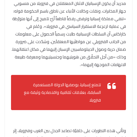
مدريد أن يكون الإسبانيان الاثنان المعتقلان في فنزويلا من منسوبي
جهاز المخابرات، ونقلت وكالات الأنباء عن ناطق باسم الحكومة قوله:
«تنفي مملكة إسبانيا وترفض رفضاً قاطعاً أيّ تلميح إلى أنها متورّطة
في عملية لزعزعة الاستقرار السياسي في فنزويلا». وعُلم في
كاراكاس أن السلطات الإسبانية طلبت رسمياً الحصول على معلومات
من الجانب الفنزويلي عن مواطنَيها المعتقلَين، وشدّدت على ضرورة
ضمان حرية وصول الديبلوماسيين الإسبان إليهما في مكان اعتقالهما،
وذلك «من أجل التحقّق من هويتيهما وجنسيتيهما ومعرفة طبيعة
الاتهامات الموجهة إليهما».
تتمتع إسبانيا، بوصفها الدولة المستعمرة
السابقة، بعلاقات ثقافية واقتصادية وثيقة مع
فنزويلا
وتأتي هذه التطورات على خلفيّة تصاعد الجدل بين الغرب وفنزويلا، إثر