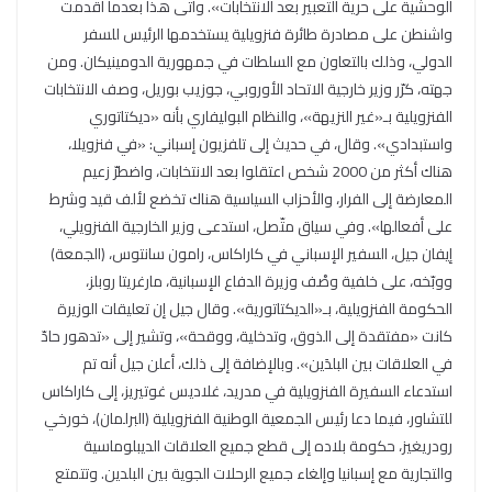
الوحشية على حرية التعبير بعد الانتخابات». وأتى هذا بعدما أقدمت
واشنطن على مصادرة طائرة فنزويلية يستخدمها الرئيس للسفر
الدولي، وذلك بالتعاون مع السلطات في جمهورية الدومينيكان. ومن
جهته، كرّر وزير خارجية الاتحاد الأوروبي، جوزيب بوريل، وصف الانتخابات
الفنزويلية بـ«غير النزيهة»، والنظام البوليفاري بأنه «ديكتاتوري
واستبدادي». وقال، في حديث إلى تلفزيون إسباني: «في فنزويلا،
هناك أكثر من 2000 شخص اعتقلوا بعد الانتخابات، واضطرّ زعيم
المعارضة إلى الفرار، والأحزاب السياسية هناك تخضع لألف قيد وشرط
على أفعالها». وفي سياق متّصل، استدعى وزير الخارجية الفنزويلي،
إيفان جيل، السفير الإسباني في كاراكاس، رامون سانتوس، (الجمعة)
ووبّخه، على خلفية وصْف وزيرة الدفاع الإسبانية، مارغريتا روبلز،
الحكومة الفنزويلية، بـ«الديكتاتورية». وقال جيل إن تعليقات الوزيرة
كانت «مفتقدة إلى الذوق، وتدخلية، ووقحة»، وتشير إلى «تدهور حادّ
في العلاقات بين البلدَين». وبالإضافة إلى ذلك، أعلن جيل أنه تم
استدعاء السفيرة الفنزويلية في مدريد، غلاديس غوتيريز، إلى كاراكاس
للتشاور، فيما دعا رئيس الجمعية الوطنية الفنزويلية (البرلمان)، خورخي
رودريغيز، حكومة بلاده إلى قطع جميع العلاقات الديبلوماسية
والتجارية مع إسبانيا وإلغاء جميع الرحلات الجوية بين البلدين. وتتمتع