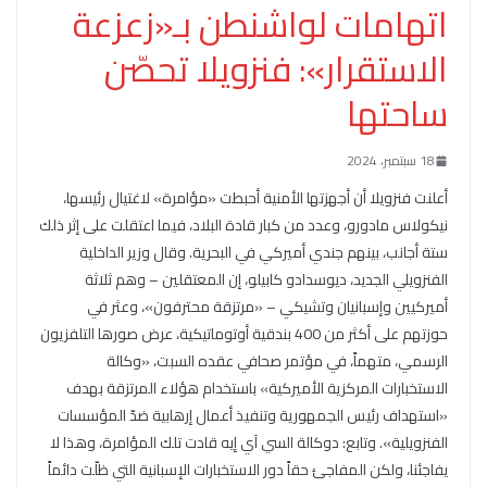
اتهامات لواشنطن بـ«زعزعة
الاستقرار»: فنزويلا تحصّن
ساحتها
18 سبتمبر، 2024
أعلنت فنزويلا أن أجهزتها الأمنية أحبطت «مؤامرة» لاغتيال رئيسها،
نيكولاس مادورو، وعدد من كبار قادة البلاد، فيما اعتقلت على إثر ذلك
ستة أجانب، بينهم جندي أميركي في البحرية. وقال وزير الداخلية
الفنزويلي الجديد، ديوسدادو كابيلو، إن المعتقلين – وهم ثلاثة
أميركيين وإسبانيان وتشيكي – «مرتزقة محترفون»، وعثر في
حوزتهم على أكثر من 400 بندقية أوتوماتيكية، عرض صورها التلفزيون
الرسمي، متهماً، في مؤتمر صحافي عقده السبت، «وكالة
الاستخبارات المركزية الأميركية» باستخدام هؤلاء المرتزقة بهدف
«استهداف رئيس الجمهورية وتنفيذ أعمال إرهابية ضدّ المؤسسات
الفنزويلية». وتابع: دوكالة السي آي إيه قادت تلك المؤامرة، وهذا لا
يفاجئنا، ولكن المفاجئ حقاً دور الاستخبارات الإسبانية التي ظلّت دائماً