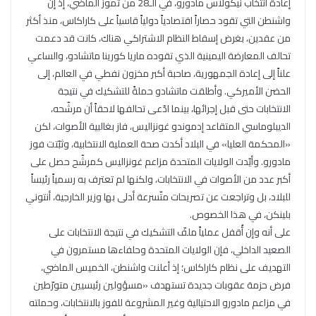
إعادة انتخاب نيكولاس مادورو، في الـ28 من تموز الماضي، إذ إن
واشنطن التي تقود حصاراً اقتصادياً دولياً قاسياً على كاراكاس، منذ أكثر
من عقدين، بغرض إسقاط النظام الاشتراكي هناك، كانت قد دعمت
تحالف المعارضة اليمينية الذي تقوده ماريا كورينا ماتشادو، والساعي
علناً إلى إعادة الجمهورية، صاحبة أكبر مخزون نفطي في العالم، إلى
الحضن الأميركي. وأطلقت ماتشادو حملةً للتشكيك في نتيجة
الانتخابات حتى قبل إجرائها، بينما ادّعى تحالفها لاحقاً أن مرشّحه،
الديبلوماسي المتقاعد إدموندو غونزاليس، فاز بغالبية الأصوات، لكن
«المحكمة العليا» في البلاد أكدت صحة العملية الانتخابية، وثبّتت فوز
مادورو. وأيّدت الولايات المتحدة مزاعم غونزاليس كمرشّح حصل على
أكبر عدد من الأصوات في الانتخابات، ولكنها لم تعترف به رسمياً رئيساً
للبلاد، بل وتراجعت عن تصريحات متّسرعة أدلى بها وزير الخارجية، أنتوني
بلينكن، في هذا الخصوص.
على أنه وإن أُقفل عملياً ملفّ التشكيك في نتيجة الانتخابات على
الصعيد الداخلي، فإن الولايات المتحدة وحلفاءها مستمرون في
التهديف على نظام كاراكاس؛ إذ أعلنت واشنطن، الخميس الماضي،
فرض حزمة عقوبات جديدة تستهدف «مسؤولين رئيسيين متورّطين
في مزاعم مادورو الاحتيالية وغير المشروعة للفوز بالانتخابات، وحملته