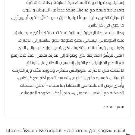
إسبانيا، بوصفها الدولة المستعمرة السابقة، بعلاقات ثقافية
واقتصادية وثيقة مع فنزويلا، وتتّخذ عدداً من الشركات والبنوك
الإسبانية الكبرى منها سوقاً لها؛ ولذا، إن مدريد تظلّ الأقرب أوروبياً إلى
ما يجري في كاراكاس.
وكانت المعارضة اليمينية الإسبانية قد قدّمت اقتراحاً غير ملزم وافق
عليه الكونغرس الإسباني يدعو حكومة بيدرو سانشيز إلى الاعتراف
بغونزاليس رئيساً منتخب لفنزويلا. لكن رئيس الوزراء الإسباني الذي
التقى مرشّح المعارضة لدى وصوله إلى مدريد، يفضل إبقاء خيط رفيع
مع النظام الفنزويلي عبر القول إنه «يجب الاطلاع على الوثائق
الانتخابية قبل الاعتراف بغونزاليس كفائز». وبدوره، تجنّب وزير الخارجية
الإسباني، خوسيه مانويل ألباريس، تصعيد الأمور أكثر مع كاراكاس،
وأبدى حرص المملكة على الاحتفاظ بما سمّاه «أفضل العلاقات
الممكنة مع الشعب الفنزويلي»، متجنباً ذِكر الحكومة الفنزويلية.
سعيد محمد
استياء سعودي من «المفاجآت» اليمنية: صنعاء تستعدّ لـ«عمليا