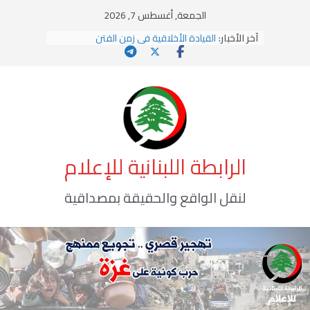
Ski
الجمعة, أغسطس 7, 2026
t
آخر الأخبار:
القيادة الأخلاقية في زمن الفتن
conten
الاستلاب الثقافي وتحديات الهوية الإسلامية
الاختراق الفكري… معركة الوعي الأخطر
وهن المؤسسات!
يومَ يَفيضُ العَرَقُ
الرابطة اللبنانية للإعلام
لنقل الواقع والحقيقة بمصداقية