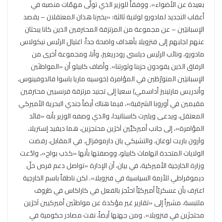
بعيدة عن الأضواء». ووفقاً للوزير الذي تولّى مهمّات منصبه في
أعقاب التجديد لمادورو لولاية ثالثة: «يخبرنا هذان المعتقلان – يقصد
الإسبانيَين – عن مجموعة من المرتزقة المحترفين الذين كانا يبحثان
عنهم لجلبهم إلى فنزويلا بأهداف واضحة جداً: اغتيال الرئيس نيكولاس
مادورو، ونائب الرئيس ديلسي رودريغيز، وأنا، ومجموعة أخرى من
الرفاق الذين يقودون حزبنا وثورتنا». وأضاف كابيلو أن «المواطنَين
الإسبانيَين المتورّطَين في المؤامرة (خوسيه ماريا باسوا فالدوفينوس،
وأندريس مارتينيز أداسمي) سعيا إلى تجنيد مرتزقة فرنسيين محترفين
مقيمين في أوروبا الشرقية»، فيما هناك أيضاً جندي البحرية الأميركي
المعتقل، ويدعى ويلبرت كاستانيدا، والذي وصفه الوزير بأنه «قائد
المؤامرة»، إلى جانب أميركيَّين آخرَين محتجزين، هما ديفيد إستريلا،
وآرون باريت لوغان، والتشيكي يان دارموفزال. في المقابل، رفضت
الولايات المتحدة اتهامات كابيلو، ووصفتها بأنها «كذب بواح»، وادّعت
وزارة الخارجية الأميركية، في بيان، أن الإدارة «تواصل دعم فرص حلّ
ديموقراطي للأزمة السياسية في فنزويلا». لكن ناطقاً باسم الخارجية
اعترف بأن عسكريّاً أميركيّاً احتُجز بالفعل في كاراكاس في ظروف
ملتبسة، مشيراً إلى «تقارير غير مؤكدة عن مواطنَين أميركيين آخرَين
محتجزَين في فنزويلا». ومن جهتها أيضاً، نفت مصادر حكومية في