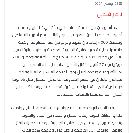
25 نوفمبر، 2024
ناصر قنديل
– بعد أسبوعين من الضربات القاتلة التي بدأت في 17 أيلول بتفجير
أجهزة المناداة (البايجر) وتبعها في اليوم التالي تفجير أجهزة اللاسلكي
وحصدت 4000 إصابة بين شهيد وجريح من بنية المقاومة، وكانت
خاتمتها عملية تدمير للضاحية الجنوبية للعاصمة والجنوب والبقاع في
30 أيلول حصدت 700 شهيد و3000 جريح من بيئة المقاومة، وبلغت
ذروتها يوم 27 أيلول باغتيال الأمين العام لحزب الله السيد حسن
نصرالله، وقبله وبعده اغتيال رموز القيادة العسكرية العليا وقادة
ميدانيين فاعلين في جسم المقاومة، بدأ جيش الاحتلال قبل 55 يوماً
حربه البرية، التي حشد لها خمس فرق تعادل أغلب جيشه القادر على
القتال، رغم تسميتها بالعملية المحدودة.
– رافقت الحرب البرية حملات تدمير واستهداف للعمق اللبناني واصلت
خلالها الغارات الجوية ارتكاب المجازر والتدمير في البقاع والجنوب
وتدمير منهجي للعمران في الضاحية الجنوبية ووصلت عمليات القتل
والمجازر والتدمير الى العاصمة بيروت مراراً، ومهمة هذه الحرب