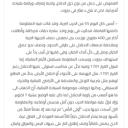
الغموض على جمل من نوع حق الدفاع، ولجنة إشراف ورقابة بقيادة
أميركية، لكن لا شيء تغيّر في بيروت.
– أمس كان اليوم 55 من الحرب البرية، وقد قالت فيه المقاومة
كلمتها الفاصلة، فدمّرت في يوم واحد عشرة دبابات ميركافا، وأطلقت
أكثر من 400 صاروخ، توزعت بين نصفين، نصف للجبهة البرية
وملاحقة تجمعات الاحتلال على طرفي الحدود، ونصف نحو عمق
الكيان وصل إلى كلّ أنحاء الكيان، وفي قلبها تل أبيب رداً على
استهداف بيروت، ورسمت المقاومة مستقبل الأيام المقبلة، إما
قبول القرار 1701 وفيه تخلّ عن مكاسب استولى عليها الاحتلال رغم
القرار 1701، مثل الهيمنة على الأجواء أو احتلال الأرض، بدلاً من التطلع
لوهم مثل شرعية التوغل والملاحقة في الأراضي اللبنانية والتحرك
الاستباقي، وكلها خروقات موصوفة للسيادة اللبنانية، أيّ الذهاب الى
ما هو أصعب من زاوية الاحتلال لما كان عليه الوضع عشية 7 اكتوبر،
وإلا فإنّ عليه مواصلة الحرب دون أمل بتحسين أوضاعه، والمقاومة
التي أسمت حربها بحرب “أولي البأس” لم تره بعد إلا بعضاً قليلاً من
بأسها، وربما يبتكر الاحتلال خياراً ثالثاً اسمه العودة الى اتفاق غزة،
الذي يضمن تلقائياً وقف إطلاق النار على جبهات اليمن والعراق ولبنان،