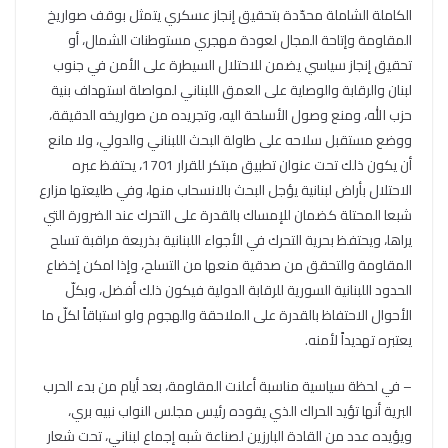
الكاملة الشاملة محدّدة بتحقيق إنجاز عسكري يتمثل بوقف صواريخ
المقاومة وإتاحة المجال لعودة مهجري مستوطنات الشمال، أو
تحقيق إنجاز سياسي يضمن للاحتلال السيطرة على الأمن في جنوب
لبنان والرقابة والوصاية على العمق اللبناني لمواصلة استهداف بنية
حزب الله، ومنع وصول الأسلحة اليه، وتجريده من صواريخه الدقيقة،
ووضع مستقبل سلاحه على طاولة البحث اللبناني والدولي، ولا مانع
أن يكون ذلك تحت عنوان تطبيق مبتكر للقرار 1701، يحتفظ عبره
الاحتلال بأراض لبنانية يؤجل البحث بالانسحاب منها، وفي طليعتها مزارع
شبعا المحتلة كضمان للإمساك بالقدرة على التحرك عند الضرورة التي
يراها، ويحتفظ بحرية التحرك في الأجواء اللبنانية بذريعة مراقبة تسلح
المقاومة والتحقق من صدقية منعها من التسلح، وإذا امكن إخضاع
الحدود اللبنانية السورية للرقابة الدولية فيكون ذلك أفضل، وبكلّ
الأحوال الاحتفاظ بالقدرة على الملاحقة والهجوم ولو استباقاً لكلّ ما
يعتبره تهديداً لأمنه.
– في لحظة سياسية مناسبة أعلنت المقاومة، بعد أيام من بدء الحرب
البرية أنها تؤيد الحراك الذي يقوده رئيس مجلس النواب نبيه بري،
ويؤيده عدد من القادة البارزين لصناعة شبه إجماع لبناني، تحت شعار