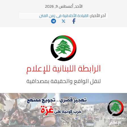
Ski
الأحد, أغسطس 9, 2026
t
آخر الأخبار:
القيادة الأخلاقية في زمن الفتن
conten
الاستلاب الثقافي وتحديات الهوية الإسلامية
الاختراق الفكري… معركة الوعي الأخطر
وهن المؤسسات!
يومَ يَفيضُ العَرَقُ
الرابطة اللبنانية للإعلام
لنقل الواقع والحقيقة بمصداقية