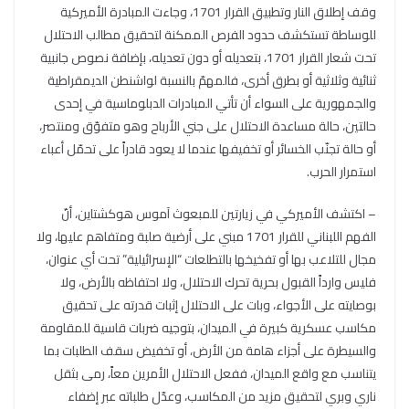
وقف إطلاق النار وتطبيق القرار 1701، وجاءت المبادرة الأميركية
للوساطة تستكشف حدود الفرص الممكنة لتحقيق مطالب الاحتلال
تحت شعار القرار 1701، بتعديله أو دون تعديله، بإضافة نصوص جانبية
ثنائية وثلاثية أو بطرق أخرى، فالمهمّ بالنسبة لواشنطن الديمقراطية
والجمهورية على السواء أن تأتي المبادرات الدبلوماسية في إحدى
حالتين، حالة مساعدة الاحتلال على جني الأرباح وهو متفوّق ومنتصر،
أو حالة تجنّب الخسائر أو تخفيفها عندما لا يعود قادراً على تحمّل أعباء
استمرار الحرب.
– اكتشف الأميركي في زيارتين للمبعوث آموس هوكشتاين، أنّ
الفهم اللبناني للقرار 1701 مبني على أرضية صلبة ومتفاهم عليها، ولا
مجال للتلاعب بها أو تفخيخها بالتطلعات “الإسرائيلية” تحت أي عنوان،
فليس وارداً القبول بحرية تحرك الاحتلال، ولا احتفاظه بالأرض، ولا
بوصايته على الأجواء، وبات على الاحتلال إثبات قدرته على تحقيق
مكاسب عسكرية كبيرة في الميدان، بتوجيه ضربات قاسية للمقاومة
والسيطرة على أجزاء هامة من الأرض، أو تخفيض سقف الطلبات بما
يتناسب مع واقع الميدان، ففعل الاحتلال الأمرين معاً، رمى بثقل
ناري وبري لتحقيق مزيد من المكاسب، وعدّل طلباته عبر إضفاء