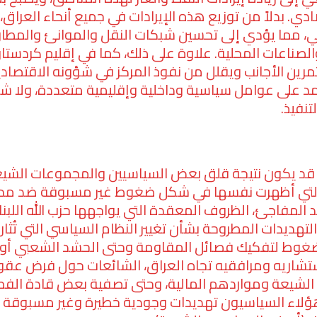
ادي. بدلاً من توزيع هذه الإيرادات في جميع أنحاء العراق،
ي، مما يؤدي إلى تحسين شبكات النقل والموانئ والمطار
والصناعات المحلية. علاوة على ذلك، كما في إقليم كردستا
رين الأجانب ويقلل من نفوذ المركز في شؤونه الاقتصاد
مد على عوامل سياسية وداخلية وإقليمية متعددة، ولا شك
تنفيذ.
 قد يكون نتيجة قلق بعض السياسيين والمجموعات الشيع
ة التي أظهرت نفسها في شكل ضغوط غير مسبوقة ضد محو
المفاجئ، الظروف المعقدة التي يواجهها حزب الله اللبن
 التهديدات المطروحة بشأن تغيير النظام السياسي التي تُثار 
لضغوط لتفكيك فصائل المقاومة وحتى الحشد الشعبي أو تغ
شاريه ومرافقيه تجاه العراق، الشائعات حول فرض عق
 الشيعة ومواردهم المالية، وحتى تصفية بعض قادة الفصا
ؤلاء السياسيون تهديدات وجودية خطيرة وغير مسبوقة 