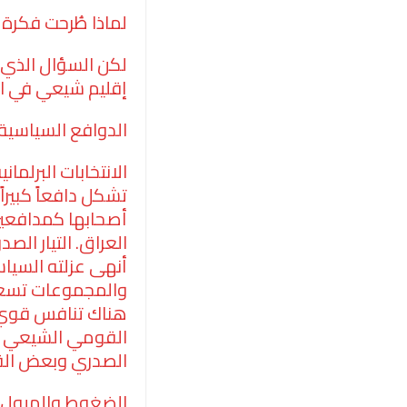
لماذا طُرحت فكرة 
لكن السؤال الذي 
إقليم شيعي في ال
الدوافع السياسية:
الانتخابات البرلم
تشكل دافعاً كبيرا
أصحابها كمدافعي
أنهى عزلته السياسي
والمجموعات تسعى 
هناك تنافس قوي بي
القومي الشيعي الذ
الصدري وبعض القو
الضغوط والميول ا