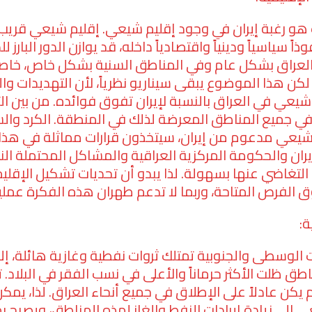
 هو رغبة إيران في وجود إقليم شيعي. إقليم شيعي قري
ذاً سياسياً ودينياً واقتصادياً داخله، قد يوازن الدور البارز ل
 العراق بشكل عام وفي المناطق السنية بشكل خاص، خاصة
كن هذا الموضوع يبقى سيناريو نظرياً، لأن التهديدات والت
عي في العراق بالنسبة لإيران تفوق فوائده. من بين الت
ي جميع المناطق المعرضة لذلك في المنطقة. الكرد والسن
يعي مدعوم من إيران، سيتخذون قرارات مماثلة في هذا ا
يران والحكومة المركزية العراقية والمشاكل المحتملة الن
التغاضي عنها بسهولة. لذا يبدو أن تحديات تشكيل الإقل
ق الفرص المتاحة، وربما لا تدعم طهران هذه الفكرة عملياً
ة:
الوسطى والجنوبية تمتلك ثروات نفطية وغازية هائلة، إلا
ق ظلت الأكثر حرماناً والأعلى في نسب الفقر في البلاد. ت
م يكن عادلاً على الإطلاق في جميع أنحاء العراق. لذا، يم
إلى زيادة إيرادات النفط والغاز لهذه المناطق، ويصبح ب