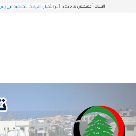
يومَ يَفيضُ العَرَقُ
Ski
السبت, أغسطس 8, 2026
آخر الأخبار:
القيادة الأخلاقية في زمن
t
الاستلاب الثقافي وتحديات
الاختراق الفكري… معركة
conten
وهن المؤسسات!