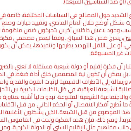
 (أو ضد السياسيين الشيعة).
راع الشديد حول المصالح في السياسات المختلفة، خاصة ف
رت بشكل أوضح خلال العام الماضي، وتقييد خيارات وصنع 
بسبب وجود لاعبين داخليين آخرين يتحركون ضمن منظومة ال
جيين، يندرج ضمن هذا السياق. وفقاً لبعض مصممي فكرة ا
 أو على الأقل التهديد بطرحها وتنفيذها، يمكن أن يكون 
ات غير المسبوقة.
تبار أن فكرة إقليم أو دولة شيعية مستقلة لا تعني بالضرو
. بل يمكن أن تكون نية المصممين خلق أداة ضغط في ا
ة، ورسالة إلى الأطراف الاقليمية لإثبات القوة والقدرة و
فصالية الشيعية العراقية، في ظل الخلافات الكبيرة بين الأ
 والاجتماعية الشيعية المتنوعة، تبدو حالياً أشبه بمناورة
 ما تُطرح أفكار الانفصال أو الحكم الذاتي من قبل الأقليا
 هذا الموضوع من قبل الشيعة، الذين يشكلون الأغلبية ا
اً فريداً. ومع ذلك، فإن هذه الفكرة ولدت في القاموس ال
نب مفاهيم مثل الإقليم السني أو الدولة الكردية، ومن 