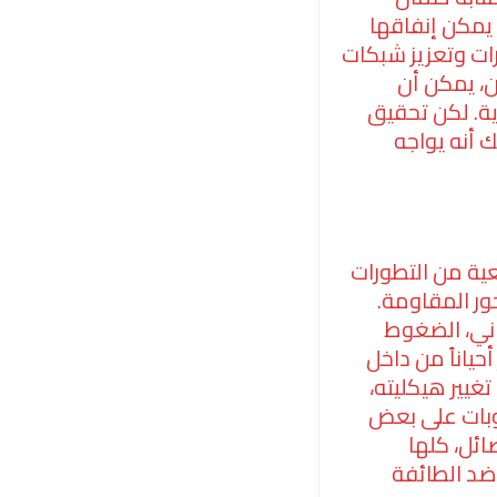
 يمكن إنفاقها
ات وتعزيز شبكات
ن، يمكن أن
ية. لكن تحقيق
 أنه يواجه
ية من التطورات
ر المقاومة.
اني، الضغوط
أحياناً من داخل
يير هيكليته،
وبات على بعض
ئل، كلها
ضد الطائفة