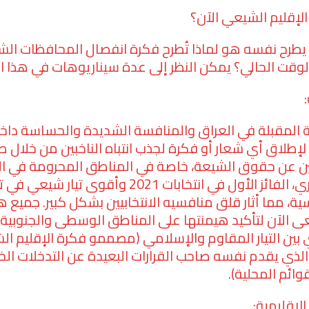
الإقليم الشيعي الآن؟
يطرح نفسه هو لماذا تُطرح فكرة انفصال المحافظات ال
وقت الحالي؟ يمكن النظر إلى عدة سيناريوهات في هذا ا
انية المقبلة في العراق والمنافسة الشديدة والحساسة داخ
ً لإطلاق أي شعار أو فكرة لجذب انتباه الناخبين من خلال 
ن عن حقوق الشيعة، خاصة في المناطق المحرومة في 
العراق. التيار الصدري، الفائز الأول في انتخابات 2021 و
ة، مما أثار قلق منافسيه الانتخابيين بشكل كبير. جميع هذ
الآن لتأكيد هيمنتها على المناطق الوسطى والجنوبية.
ن التيار المقاوم والإسلامي (مصممو فكرة الإقليم الشي
ي يقدم نفسه صاحب القرارات البعيدة عن التدخلات الخارج
ائم المحلية).
لإقليمية: