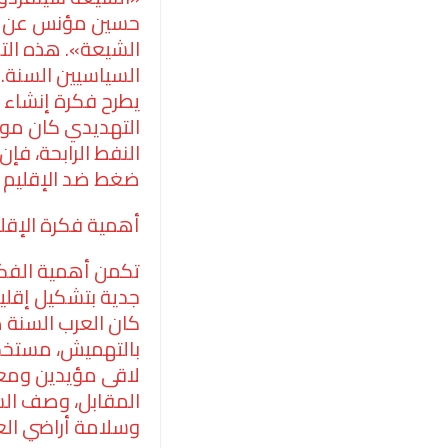
الشيعة». هذه التص
السياسيين السنة. 
يطرح فکرة إنشاء إ
التهديدي كان موج
النفط الرابحة، فإ
ضغط ضد الإقليم 
أهمية فكرة الإقل
تكمن أهمية الفكرة
جدية بتشكيل إقلي
كان العرب السنة
بالتهميش، مستخدم
لاقى مؤيدين ومعا
المقابل، وصف الشي
وسلامة أراضي الع