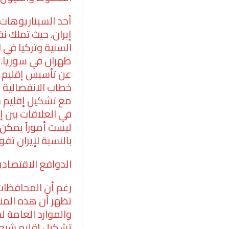
أحد السيناريوهات
إيران، حيث تملك نفو
السنية وتركيا في
طهران في سوريا. ل
عن تأسيس إقليم شي
خطاب الانفصالية ف
مع تشكيل إقليم ش
في العلاقات بين إ
ليست أموراً يمكن 
بالنسبة لإيران تفو
الدوافع الاقتصادي
رغم أن المحافظات 
تظهر أن هذه المناط
والموارد العامة ل
تشكيل إقليم شيعي 