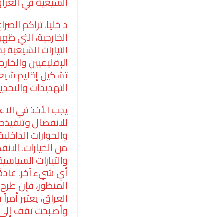
الشيعية في العراق
داخليا، تراكم الص
الخارجية، التي ظه
التيارات الشيعية 
الإقليميين والخار
تشكيل إقليم شيعي،
التهديدات والتحدي
يجب الأخذ في الاع
للانفصال وتنفيذه
والحوارات الداخلي
من الخيارات. الان
والتيارات السياسية
أي شيء آخر. عادةً
المنظور، فإن طرح
العراق، يعتبر أمر
وأصبحت تقف إلى جا