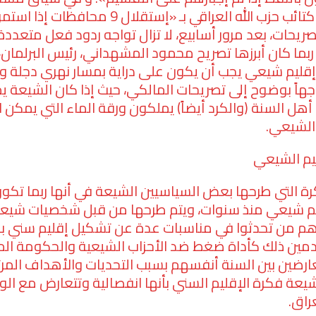
حسين مؤنس عن کتائب حزب الله العراقي بـ «إستقلال
ريحات، بعد مرور أسابيع، لا تزال تواجه ردود فعل متعد
ربما كان أبرزها تصريح محمود المشهداني، رئيس البرلمان،
قليم شيعي يجب أن يکون علی دراية بمسار نهري دجلة و ال
هاً بوضوح إلى تصريحات المالكي، حيث إذا كان الشيعة 
ن أهل السنة (والكرد أيضاً) يملكون ورقة الماء التي يمكن
الشيعي.
يم الشيعي
 التي طرحها بعض السياسيين الشيعة في أنها ربما تكون 
م شيعي منذ سنوات، ويتم طرحها من قبل شخصيات شيعية ب
 هم من تحدثوا في مناسبات عدة عن تشكيل إقليم سني
ين ذلك كأداة ضغط ضد الأحزاب الشيعية والحكومة المر
رضين بين السنة أنفسهم بسبب التحديات والأهداف المرت
عة فكرة الإقليم السني بأنها انفصالية وتتعارض مع الو
راق.