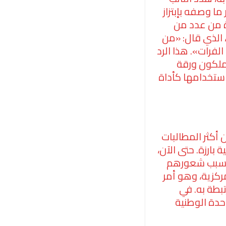
 9 محافظات إذا استمر ما وصفه بإبتزاز
دة من عدد من
 الذي قال: «من
فرات». هذا الرد
يملكون ورقة
 استخدامها كأداة
أكثر المطالبات
ارزة. حتى الآن،
 بسبب شعورهم
كزية، وهو أمر
بطة به. في
حدة الوطنية