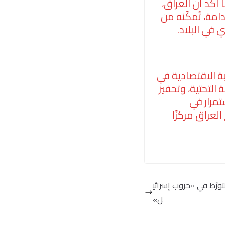
 أكد أن العراق،
امة، تُمكّنه من
 في البلاد.
ية الاقتصادية في
التحتية، وتحفيز
تمرار في
لعراق مركزًا
ورّط في «حروب إسرائي
ل»