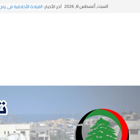
يومَ يَفيضُ العَرَقُ
Ski
السبت, أغسطس 8, 2026
آخر الأخبار:
القيادة الأخلاقية في زمن
t
الاستلاب الثقافي وتحديات
الاختراق الفكري… معركة
conten
وهن المؤسسات!