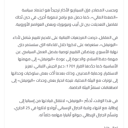
وبحسب المصادر، فإن السيناريو الأكثر ترجيحاً هو اعتماد سياسة
«الضغط المالي»، كما حصل مع برامج تنموية أخرى، في حين تُحاك
تفاصيل التعديلات بين تل أبيب ونيويورك وبعض العواصم الأوروبية.
في المقابل، حرصت المرجعيات اللبنانية على تقديم تقييم شامل لأداء
«اليونيفل»، ستعرضه على لاكروا خلال لقاءاته التي ستستمر حتى
نهاية الأسبوع. ويتضمّن التقييم توصية بفصل العمل السياسي عن
مهمة حفظ السلام، والدعوة إلى عودة «اليونيفل» إلى مهمتها
الأساسية كما حدّدها القرار 1701: دعم الجيش اللبناني، تعزيز
الاستقرار، وحماية المدنيين. وذلك بعدما أدّت بعض سلوكيات وحداتها
إلى توترات مع البيئة المحلية، نتيجة انحياز بعض وحدات «اليونيفل» إلى
اصطفافات تستفزّ البيئة الحاضنة.
في هذا الوقت، تُحضّر «اليونيفل» لانتقال قيادتها من إسبانيا إلى
إيطاليا، مع انتهاء ولاية الجنرال الإسباني أرولدو لاثاروا في 25 الجاري،
وتسلّم الجنرال الإيطالي ديواتو أبانيارا مهامه خلفاً له.