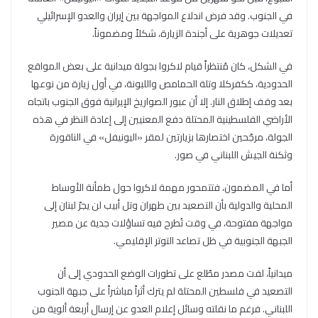
في الجنوب. وقد فرض اندلاع المواجهة بين إيران والعدو الإسرائيلي
تعديلات جوهرية على أجندة الزيارة، شكلاً ومضموناً.
في الشكل، كان مُنتظراً قيام لاكروا بجولة ميدانية على بعض المواقع
الحدودية، ككفركلا وتلة الحمامص واللبونة، في أول زيارة من نوعها
بعد وقف إطلاق النار. إلا أن عبور الصواريخ الإيرانية فوق الجنوب باتجاه
الأراضي الفلسطينية المحتلة دفع المعنيين إلى إعادة النظر في هذه
الجولة، مرجّحين اختصارها بزيارتين لمقر «اليونيفل» في الناقورة
وثكنة الجيش اللبناني في صور.
أما في المضمون، فتتمحور مهمة لاكروا حول طمأنة الأوساط
المحلية والدولية بأن التصعيد بين طهران وتل أبيب لن يجرّ لبنان إلى
مواجهة مفتوحة، في وقت تُطرح فيه تساؤلات جدية عن مصير
الجبهة الجنوبية في ظل تصاعد التوتر الإقليمي.
ميدانياً، لفت مصدر مطّلع على تطورات الوضع الحدودي إلى أن
التصعيد في فلسطين المحتلة لم يترك أثراً مباشراً على جبهة الجنوب
اللبناني. فرغم ما نقلته وسائل إعلام العدو عن إرسال أربعة ألوية من