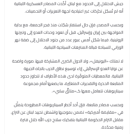
جيش الاحتلال إلى الحدود مع لبنان، أكّدت المصادر العسكرية اللبنانية
أنه لم تُسجّل تحرّكات غير اعتيادية لجهة التعزيزات أو التحصينات.
وبحسب المصدر، فإن حال استنفار سُجّلت منذ فجر الجمعة، مع بداية
المواجهة بين إيران وإسرائيل، قبل أن تعود وحدات العدو إلى وتيرتها
الروتينية. فيما سُجّل أمس عبور عدد من جنود الاحتلال إلى ضفة نهر
الوزاني للسباحة قبالة المنتزهات السياحية اللبنانية.
لا تمتلك «اليونيفل»، ولا الدول الكبرى المشاركة فيها، صورة واضحة
عن نوايا العدو الإسرائيلي إزاء توسيع نطاق الحرب باتجاه الجبهة
اللبنانية. فالمعطيات المتوفّرة لدى هذه الأطراف لا تتجاوز حدود
المتابعة الحذرة والتقديرات المتغيّرة، ما يضعها أمام مجموعة
سيناريوهات تتعامل معها كـ«متلقٍّ سلبي».
وبحسب مصادر متابعة، فإن أحد أخطر السيناريوهات المطروحة يتمثّل
في «مقايضة أميركية» تضمن بموجبها واشنطن تحييد لبنان عن النزاع،
مقابل التزام الحكومة اللبنانية بتفكيك سلاح حزب الله خلال فترة
زمنية محدّدة.