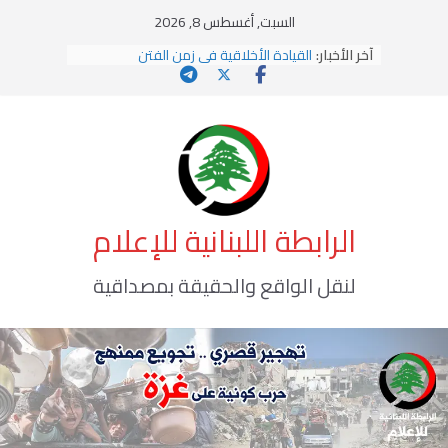
Ski
السبت, أغسطس 8, 2026
t
آخر الأخبار:
القيادة الأخلاقية في زمن الفتن
conten
الاستلاب الثقافي وتحديات الهوية الإسلامية
الاختراق الفكري… معركة الوعي الأخطر
وهن المؤسسات!
يومَ يَفيضُ العَرَقُ
الرابطة اللبنانية للإعلام
لنقل الواقع والحقيقة بمصداقية