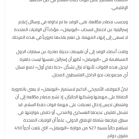
الإقليمي.
وبحسب مصادر مطّلعة، نفى الوفد ما تم تداوله في وسائل إعلام
إسرائيلية عن احتمال انسحاب «اليونيفل»، مؤكداً أن الولايات المتحدة
لا تسعى إلى إنهاء المهمة، بل تعتبر بقاءها ضرورياً في هذه المرحلة.
ولفت أعضاء الوفد إلى أن تقييمات حديثة صادرة عن سفارات الدول
المساهمة في «اليونيفل» تُظهر أن إسرائيل نفسها ليست جاهزة
لرحيل هذه القوات، لأنها لا تزال تشكّل «خط دفاع أولَ» لمنع تسلل
أي مجموعات نحو الداخل الفلسطيني المحتل.
لكنّ الموقف الأميركي الداعم لاستمرار «اليونيفل» لا يعني بالضرورة
الحفاظ على مهمتها وشكلها الحالييْن، إذ تشير مصادر مطّلعة إلى أن
واشنطن تدرس إدخال تعديلات على مهمة قوات حفظ السلام، قد
تشمل تقليص عديدها العسكري والمدني، أو خفض موازنتها، في
سياق مراجعة شاملة للإنفاق الدولي، علماً أن الولايات المتحدة
تساهم حالياً بنسبة 27% من موازنة «اليونيفل»، التي بلغت أخيراً 450
مليون دولار.