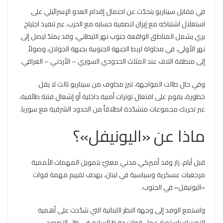
في مقابل سيناريو يتحدّث عن احتمال إقدام العدو الإسرائيلي على
استغلال اشتباكه مع إيران لتصفية حسابه مع الحزب، عبر تنفيذ اجتياح
بري يشمل المناطق الواقعة جنوب نهر الليطاني، وقد يمتدّ ليصل إلى
نهر الأولي، في محاولة لربط الجبهة الجنوبية بجبهة الجولان، وصولاً
إلى منطقة التنف عند المثلث الحدودي السوري – الأردني – العراقي.
وفي حال طالت المواجهة، تبرز مخاوف من سيناريو ثالث لا يقل
خطورة، يقوم على افتعال توترات أمنية داخلية أو إشعال فتنة طائفية،
عبر تحريك مجموعات متشدّدة انطلاقاً من الحدود الشرقية مع سوريا.
ماذا عن «اليونيفل»؟
قبل أيام، زار وفد أميركي مدني معنيّ بتمويل المهمات الأممية
مرجعيات عسكرية وسياسية في لبنان، بهدف تقييم مهمة قوات
«اليونيفل» في الجنوب.
واستمع الوفد إلى وجهة النظر اللبنانية التي شدّدت على أهمية
التمسك باستمرار عمل قوات حفظ السلام في ظل التصعيد