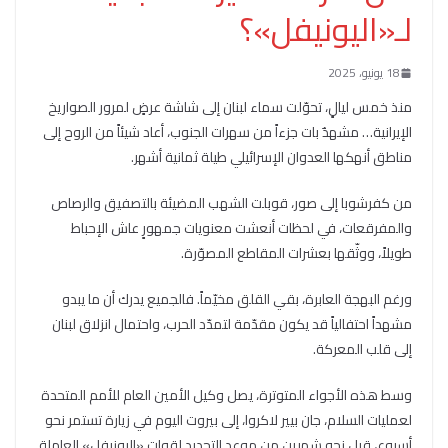
لـ«اليونيفل»؟
18 يونيو، 2025
منذ خمس ليالٍ، تحوّلت سماء لبنان إلى شاشة عرضٍ لمرور الصواريخ
الإيرانية… مشهدٌ بات جزءاً من سهرات الجنوب، أعاد شيئاً من الروح إلى
مناطق أنهكها العدوان الإسرائيلي طيلة ثمانية أشهر.
من كفرشوبا إلى صور، قوبلت الشهب المضيئة بالتصفيق والرصاص
والمفرقعات، في لحظات أنعشت معنويات جمهورٍ عاش الإحباط
طويلاً، ووثّقها بعشرات المقاطع المصوّرة.
ورغم البهجة العابرة، بقي القلق مخيّماً. فالجميع يدرك أن ما يبدو
مشهداً احتفالياً قد يكون مقدّمة لتمدّد الحرب، واحتمال انزلاق لبنان
إلى قلب المعركة.
وسط هذه الأجواء المتوترة، يصل وكيل الأمين العام للأمم المتحدة
لعمليات السلام، جان بيير لاكروا، إلى بيروت اليوم في زيارة تستمر نحو
أسبوع، قبل نحو شهرين من موعد التجديد لقوات «اليونيفل» العاملة