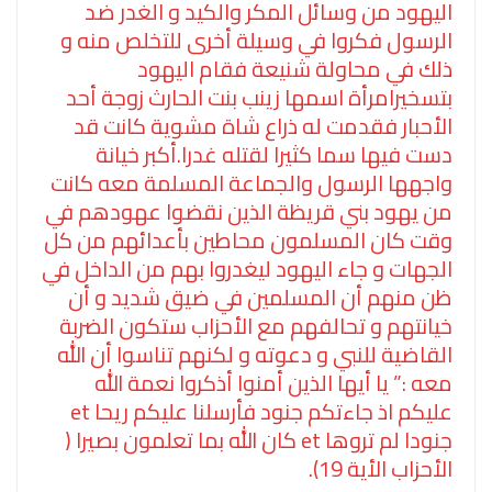
اليهود من وسائل المكر والكيد و الغدر ضد
الرسول فكروا في وسيلة أخرى للتخلص منه و
ذلك في محاولة شنيعة فقام اليهود
بتسخيرامرأة اسمها زينب بنت الحارث زوجة أحد
الأحبار فقدمت له ذراع شاة مشوية كانت قد
دست فيها سما كثيرا لقتله غدرا.أكبر خيانة
واجهها الرسول والجماعة المسلمة معه كانت
من يهود بني قريظة الذين نقضوا عهودهم في
وقت كان المسلمون محاطين بأعدائهم من كل
الجهات و جاء اليهود ليغدروا بهم من الداخل في
ظن منهم أن المسلمين في ضيق شديد و أن
خيانتهم و تحالفهم مع الأحزاب ستكون الضربة
القاضية للنبي و دعوته و لكنهم تناسوا أن الله
معه :” يا أيها الذين أمنوا أذكروا نعمة الله
عليكم اذ جاءتكم جنود فأرسلنا عليكم ريحا et
جنودا لم تروها et كان الله بما تعلمون بصيرا (
الأحزاب الأية 19).