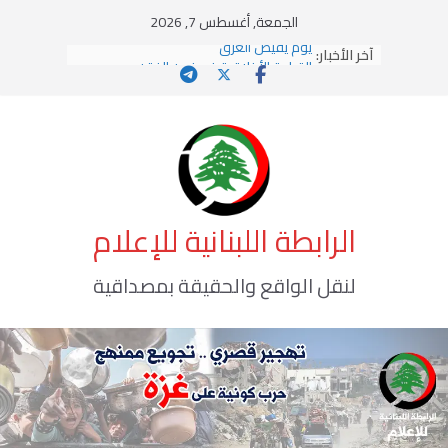
Ski
الجمعة, أغسطس 7, 2026
t
آخر الأخبار:
يومَ يَفيضُ العَرَقُ
conten
القيادة الأخلاقية في زمن الفتن
الاستلاب الثقافي وتحديات الهوية الإسلامية
الاختراق الفكري… معركة الوعي الأخطر
وهن المؤسسات!
الرابطة اللبنانية للإعلام
لنقل الواقع والحقيقة بمصداقية