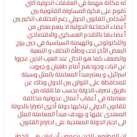
له مكانة مهمة في العلاقات الدولية التي
تقوم على فكرة المساواة القانونية بين
أشخاص القانون الدولي رغم الاختلاف الكبير بين
أعضاء الجماعة الدولية اذ ينعم بعض من
أعضاءها بالتقدم العسكري والاقتصادي
والتكنولوجي والهيمنة السياسية في حين يرزح
البعض الأخر تحت وطأة التخلف و التبعية
والضعف كما هو الحال عند العرب الذين عجزوا
عن اثبات وجودهم أمام طغيان و جبروت
اسرائيل، و يعتبرمبدأ المعاملة بالمثل وسيلة
للمحافظة على التوازن بين الدول وذلك عن
طريق تصرف الدولة بحسب ما تلقاه من
معاملة في أعقاب أعمال عدوانية مخالفة
للقانون الدولي ترتكبها دولة أخرى اضرارا بالدولة
المعتدى عليها و يهدف مبدأ المعاملة المثل
الى اجبار الدولة المعتدية على احترام القانون.
ان المطبعين الذين يزعمون أن ايران هي الخطر