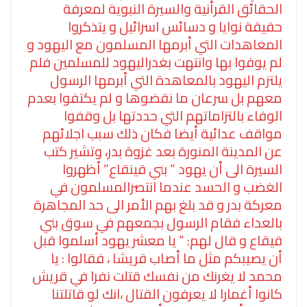
الحقائق القرأنية والسيرة النبوية لمعرفة
حقيقة نوايا و دسائس اسرائيل و يتذكروا
المعاهدات التي أبرمها المسلمون مع اليهود و
لم يوفوا بها وانتهت بغدراليهود للمسلمين فلم
يلتزم اليهود بالمعاهدة التي أبرمها الرسول
معهم بل سرعان ما نقضوها و لم يكتفوا بعدم
الوفاء بالتزاماتهم التي حددتها بل وقفوا
مواقف عدائية أيضا فكان ذلك سبب اجلائهم
عن المدينة المنورة بعد غزوة بدر، وتشير كتب
السيرة الى أن يهود ” بني قينقاع” أظهروا
الغضب و الحسد عندما انتصرالمسلمون في
معركة بدر و قد بلغ بهم الأمر الى حد المجاهرة
بالعداء فقام الرسول بجمعهم في سوق بني
قيقاع و قال لهم: ” يا معشر يهود أسلموا قبل
أن يصيبكم مثل ما أصاب قريشا ، فقالوا : يا
محمد لا يغرنك من نفسك قتلت نفرا في قريش
كانوا أغمارا لا يعرفون القتال ،انك لو قاتلتنا