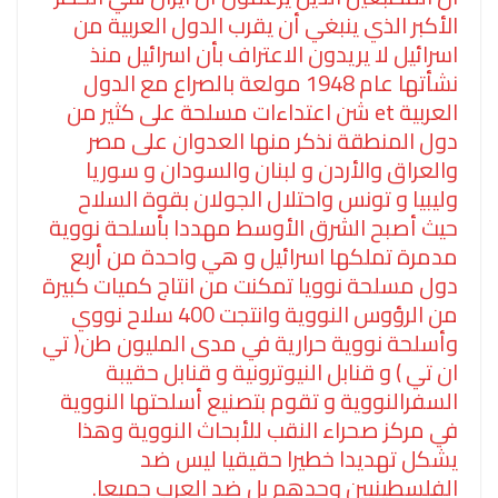
الأكبر الذي ينبغي أن يقرب الدول العربية من
اسرائيل لا يريدون الاعتراف بأن اسرائيل منذ
نشأتها عام 1948 مولعة بالصراع مع الدول
العربية et شن اعتداءات مسلحة على كثير من
دول المنطقة نذكر منها العدوان على مصر
والعراق والأردن و لبنان والسودان و سوريا
وليبيا و تونس واحتلال الجولان بقوة السلاح
حيث أصبح الشرق الأوسط مهددا بأسلحة نووية
مدمرة تملكها اسرائيل و هي واحدة من أربع
دول مسلحة نوويا تمكنت من انتاج كميات كبيرة
من الرؤوس النووية وانتجت 400 سلاح نووي
وأسلحة نووية حرارية في مدى المليون طن( تي
ان تي ) و قنابل النيوترونية و قنابل حقيبة
السفرالنووية و تقوم بتصنيع أسلحتها النووية
في مركز صحراء النقب للأبحاث النووية وهذا
يشكل تهديدا خطيرا حقيقيا ليس ضد
الفلسطينيين وحدهم بل ضد العرب جميعا.