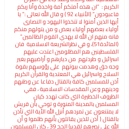
الكريم : “ان هذه أمتكم أمة واحدة وأنا ربكم
فاعبودون” (الأنبياء 92 ) و قال الله تعالى :” يا
أيها الذين أمنوا لا تتخذوا اليهود و النصارى
أولياء بعضهم أولياء بعض و من يتولهم منكم
فانه منهم ان الله لا يهدي القوم الظالمين”
(المائدة51)، و في نظرالشريعة الاسلامية فان
الفلسطينين هم المظلومين اعتدت عليهم
اسرائيل و طردتهم من ديارهم و أراضيهم بغير
وجه حق وهدمت بيوتهم على رؤوسهم بقوة
السلاح واسرائيل هي المعتدية والقرأن الكريم
أذن للمسلمين كافة بالقتال دفاعا عن وطنهم
ودينهم وعن المقدسات الاسلامية ، ففي
الظروف الخطيرة التي كانت تهدد كيان
المسلمين بالمدينة المنورة و توحي بأن قريش
لا يمتنعون عن تمردهم أنزل الله الأية التي تأذن
بالقتال ( أذن للذين يقاتلون بأنهم ظلموا و أن
الله على نصرهم لقدير) الحج 39 ، كان المسلمون