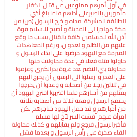
في أول أمرهم ممنوعين من قتال الكفار
مأمورين بالصبرعلى أذاهم فلما بلغ أذي
الطائفة المشركة مداه و خرج الرسول (ص) من
مكة مهاجرا الى المدينة و أصبح للاسلام قوة
أذن الله للمسلمين كافة بالقتال بسبب ما وقع
عليهم من الظلم والعدوان، و رغم المعاهدات
المبرمة مع اليهود حرضوا على ايذاء الرسول و
حاولوا قتله فعلا في عدة محاولات منها
محاولة بني النضير بعد غزوة بدرالكبرى وعزموا
على الغدر و ارسلوا الى الرسول أن يخرج اليهم
في ثلاثين رجلا من أصحابه و وعدوا أن يخرجوا
بمثلهم من أحبارهم فلما اقتربوا اقترح اليهود أن
يجتمع الرسول ومعه ثلاثة من أصحابه بثلاثة
من أحبارهم و قد حمل اليهود خناجرهم لكن
امرأة منهم أفشت السر لأخ لها مسلم
فأخبرالرسول فرجع ولم يقابلهم و كذلك محاولة
القاء صخرة على رأس الرسول و بعدما فشل