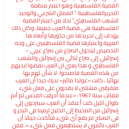
القضية الفلسطينية وهو اعتبار منظمة
التحريرالفلسطينية ” الممثل الشرعي والوحيد
للشعب الفلسطيني” بدلا من اعتبار القضية
الفلسطينية هي قضية العرب جميعا. وكان ذلك
يهدف إلى تجريدها من جذورها وأبعادها
العربية واعتبارها قضية الفلسطينيين على وجه
التخصيص ليتحول الصراع من صراع عربي –
إسرائيلي إلى صراع ثنائي بين إسرائيل والشعب
الفلسطيني و هذا يعني ان العرب نفضوا ايديهم
من هذه القصية فاصبحوا لا شأن لهم بها
نهائيا ، كانت «غولدا مائير» تدرك جيدا أن العرب
متفرقين مشتتين لا يقدرون على فعل شيء
فقالت سنة 1967: «عندما أحرقت القدس لم أنم
طوال الليل كنت أعتقد أن العرب سينزحون إلى
إسرائيل من المحيط إلى الخليج لرمينا في البحر و
في الصباح لم يقع أي شيء فتأكدت حينئذ أن
العرب نائمون لا يستطيعون فعل شيء ». فمن