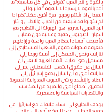
بالقوة وأنتم العرب تقولون في كل مناسبة:”ما
أخذ بالقوة لا يسترد الا بالقوة ” فانزلوا الى
الميدان اذا شئتم وجربوا مرة أخرى عضلاتكم اذا
لم تكونوا قد شبعتم من الضرب والاذلال و كان
الرد العربي السريع هو الهرولة الى التطبيع مع
الكيان الصهيوني خفية وعلانية دون مقابل
فأصبحت أجساد الحكام العرب واهنة وإرادتهم
ضعيفة فتحولت حقوق الشعب الفلسطيني إلى
تنازلات وتحول الممكن إلى أمنية وربما إلى
مستحيل حتى صارت الأمة العربية لا تعي أن
التنازل عن حقوق الشعب الفلسطيني يجر إلى
تنازلات أخرى و أن التنازل يدفع إسرائيل إلى
العناد والتشدد و شن الحروب العدوانية الدموية
لتحقيق أطماع أخرى والمزيد من المكاسب
والانتصارات السياسية والعسكرية.
يهدف التطبيع الى انشاء علاقات مع اسرائيل في
جميع المجالات وهذا الوضع أدى الى منتهى