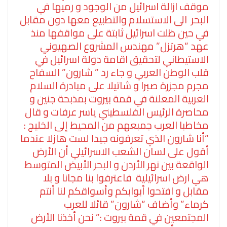
موقف ازالة اسرائيل من الوجود و رميها في
البحر الى الاستسلام والتطبيع معها دون مقابل
في حين ظلت اسرائيل ثابتة على مواقفها منذ
عهد “هرتزل” مهندس المشروع الصهيوني
الاستيطاني لتحقيق اقامة دولة اسرائيل في
قلب الوطن العربي و جاء رد ” شارون” السفاح
مجرم مجزرة صبرا و شاتيلا على مبادرة السلام
العربية المعلنة في قمة بيروت بمذبحة جنين و
محاصرة الرئيس الفلسطيني ياسر عرفات و قال
مخاطبا العرب جمبعهم من المحيط إلى الخليج :
“أنا شارون الذي تعرفونه جيدا لست هازلا عندما
أقول على لسان الشعب الاسرائيلي أن الأرض
الواقعة بين نهر الأردن و البحر الأبيض المتوسط
هي ارض اسرائيلية فاعترفوا بنا مجانا و بلا
مقابل و افتحوا أبوابكم وأسواقكم لنا أنتم
كرماء” وأضاف “شارون” قائلا للعرب
المجتمعين في قمة بيروت :” نحن أخذنا الأرض