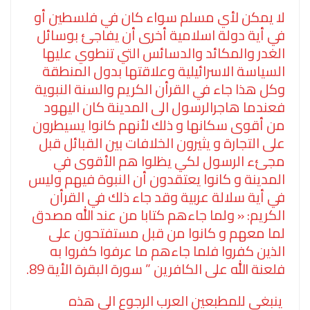
لا يمكن لأي مسلم سواء كان في فلسطين أو
في أية دولة اسلامية أخرى أن يفاجئ بوسائل
الغدر والمكائد والدسائس التي تنطوي عليها
السياسة الاسرائيلية وعلاقتها بدول المنطقة
وكل هذا جاء في القرأن الكريم والسنة النبوية
فعندما هاجرالرسول الى المدينة كان اليهود
من أقوى سكانها و ذلك لأنهم كانوا يسيطرون
على التجارة و يثيرون الخلافات بين القبائل قبل
مجئء الرسول لكي يظلوا هم الأقوى في
المدينة و كانوا يعتقدون أن النبوة فيهم وليس
في أية سلالة عربية وقد جاء ذلك في القرأن
الكريم: « ولما جاءهم كتابا من عند الله مصدق
لما معهم و كانوا من قبل مستفتحون على
الذين كفروا فلما جاءهم ما عرفوا كفروا به
فلعنة الله على الكافرين ” سورة البقرة الأية 89.
ينبغي للمطبعين العرب الرجوع الى هذه