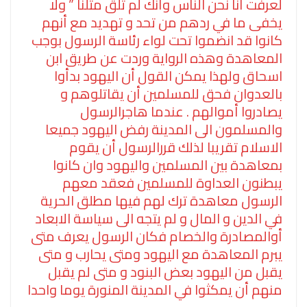
لعرفت أنا نحن الناس وأنك لم تلق مثلنا ” ولا
يخفى ما في ردهم من تحد و تهديد مع أنهم
كانوا قد انضموا تحت لواء رئاسة الرسول بوجب
المعاهدة وهذه الرواية وردت عن طريق ابن
اسحاق ولهذا يمكن القول أن اليهود بدأوا
بالعدوان فحق للمسلمين أن يقاتلوهم و
يصادروا أموالهم . عندما هاجرالرسول
والمسلمون الى المدينة رفض اليهود جميعا
الاسلام تقريبا لذلك قررالرسول أن يقوم
بمعاهدة بين المسلمين واليهود وان كانوا
يبطنون العداوة للمسلمين فعقد معهم
الرسول معاهدة ترك لهم فيها مطلق الحرية
في الدين و المال و لم يتجه الى سياسة الابعاد
أوالمصادرة والخصام فكان الرسول يعرف متى
يبرم المعاهدة مع اليهود ومتى يحارب و متى
يقبل من اليهود بعض البنود و متى لم يقبل
منهم أن يمكثوا في المدينة المنورة يوما واحدا