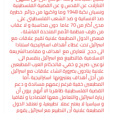
التنازلات عن القدس و عن القضية الفلسطينية
ونسيان نكبة 1948 وما واكبها من جرائم خطيرة
صد الانسانية و ضد الشعب الفلسطيني على
مدى أكثر من 70 عاما دون محاسبة و لا عقاب
من طرف منظمة الأمم المتحدة الفاشلة ،
فبعض الدول المطبعة علانية تقيم علاقات مع
اسرائيل تحت غطاء أهداف استراتيجية استنادا
الى حجج تتعارض مع اهداف و مقاصدالشريعة
الاسلامية ،فالتطبيع مع اسرائيل ينقسم الى
نوعين: صريح و خفي، فالحكام العرب المطبعين
علانية ينادون بضرورة انشاء علاقات مع اسرائيل
من أجل أهداف يعتبرونها استراتيجية ،أما
المطبعين خفية فرغم زعمهم مساندة و دعم
القضية الفلسطينية ظاهريا الا أنهم يرون أن
زيارة اسرائيل والتعامل معها اقتصاديا و ثقافيا
و سياسيا لا يعتبر عملا تطبيعيا، و تعتقد الدول
المطبعة علانية أن التطبيع مع اسرائيل يقوم