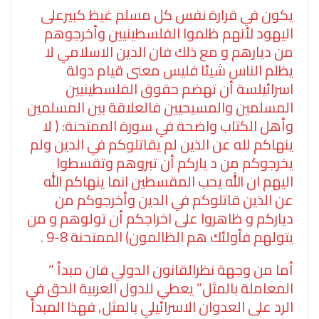
يكون في قرارة نفس كل مسلم غيظ كبيرعلى
اليهود لأنهم ظلموا الفلسطينيين وأخرجوهم
من ديارهم و مع ذلك فان الدين الاسلامي لا
يظلم الناس شيئا فليس معنى قيام دولة
اسرائيلسة أن تهضم حقوق الفلسطينيين
المسلمين والمسيحيين فالعلاقة بين المسلمين
وأهل الكتاب واضحة في سورة الممتحنة: ( لا
ينهاكم لله عن الذين لم يقاتلوكم في الدين ولم
يخرجوكم من د ياركم أن تبروهم وتقسطوا
اليهم ان الله يحب المقسطين انما ينهاكم الله
عن الذين قاتلوكم في الدين وأخرجوكم من
دياركم و ظاهروا على اخراجكم أن تولوهم و من
يتولهم فأولئك هم الظالمون) الممتحنة 8-9 .
أما من وجهة نظرالقانون الدولي فان مبدأ ”
المعاملة بالمثل” يعطي للدول العربية الحق في
الرد على العدوان الاسرائيلي بالمثل, فهذا المبدأ