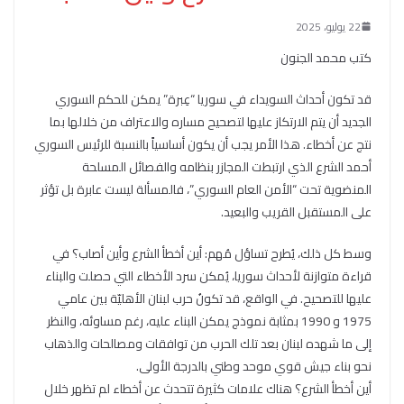
22 يوليو، 2025
كتب محمد الجنون
قد تكون أحداث السويداء في سوريا “عِبرة” يمكن للحكم السوري
الجديد أن يتم الارتكاز عليها لتصحيح مساره والاعتراف من خلالها بما
نتج عن أخطاء. هذا الأمر يجب أن يكون أساسياً بالنسبة للرئيس السوري
أحمد الشرع الذي ارتبطت المجازر بنظامه والفصائل المسلحة
المنضوية تحت “الأمن العام السوري”، فالمسألة ليست عابرة بل تؤثر
على المستقبل القريب والبعيد.
وسط كل ذلك، يُطرح تساؤل مُهم: أين أخطأ الشرع وأين أصاب؟ في
قراءة متوازنة لأحداث سوريا، يُمكن سرد الأخطاء التي حصلت والبناء
عليها للتصحيح. في الواقع، قد تكونُ حرب لبنان الأهليّة بين عامي
1975 و 1990 بمثابة نموذج يمكن البناء عليه، رغم مساوئه، والنظر
إلى ما شهده لبنان بعد تلك الحرب من توافقات ومصالحات والذهاب
نحو بناء جيش قوي موحد وطني بالدرجة الأولى.
أين أخطأ الشرع؟ هناك علامات كثيرة تتحدث عن أخطاء لم تظهر خلال