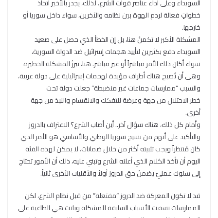
السويداء وعلى أداء عناصر قوات الشرع. لذلك، يجدر بالأخير اتخاذ
خطواتٍ فعالة لردم الهوة بين نظامه والآخرين، سواء داخل سوريا أو
خارجها.
المشكلة الأكبر لا تكمنُ هنا، بل إن الخطأ الذي حصل على صعيد
السويداء دفع بكثيرين لتأييد هجمات إسرائيل ضد الدولة السورية،
سواء أكان ذلك الأمر مباشراً أو غير مباشر. هنا، تبرزُ المشكلة الخطيرة
وهي أن تُصبح هناك أطراف مؤيدة لهجمات إسرائيلية على دولة عربية،
والسبب “ممارسات جماعات غير منضبطة” جعلت دولة تحت
خطر الاحتلال من جهة وعرضة للتفكك والانقسام والنبذ من جهة
أخرى.
وأمام كل ذلك، هناك سؤال آخر.. أين أصاب الشرع؟ الاعتراف بالدروز
والتأكيد على أنهم من نسيج سوريا الوطني والأساسي هو الأمر الذي
كان مُنتظراً ويجب تثبيته أكثر من خلال ضمانات. لا يمكن لهذه الفئة
اليوم أن تأخذ الكلام الذي أعلنه الشرع وتبني عليه، ذلك أن الأمور تحتاج
إلى سلوك عمليّ يضمنُ حق الدروز أولاً والأقليات الأخرى ثانياً.
قد لا تكون المعركة ضد الدروز “مفتعلة” من قبل نظام الشرع، لكن
الممارسات نسفت الأسباب السابقة للمشكلة وباتت هي الطاغية على