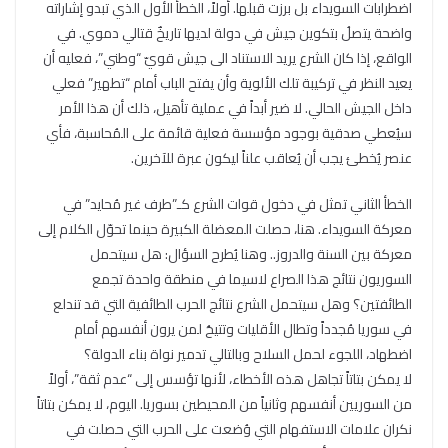
اضطرابات السويداء بل برزت قبلها. أولاً، الخطأ الأول الذي تبدو إشاراته
واضحة يتصلُ بتكوين جيش في دولة لديها تاريخٌ قتالي دموي. في
الواقع، إذا كان الشرع يريد الاستناد الى جيش قويّ “وطني”، فعليه أن
يعيد النظر في تركيبة تلك الألوية وأن يفتح الباب أمام “تطهير” فعلي
داخل الجيش الحالي. لا ضير أبداً في عملية تأهيل، ذلك أن هذا الأمر
سيُعطي صدقية بوجود مؤسسة فعلية قائمة على المُحاسبة، فأي
عنصر يُخطئ يجب أن يُعاقب علناً ليكون عبرة للآخرين.
الخطأ الثاني تمثل في دخول قوات الشرع كـ”طرف غير مُحايد” في
معركة السويداء. هنا، حصلت المعضلة الكبيرة حينما تحوّل الكلام إلى
معركة بين السنة والدروز.. وهنا يُطرح السؤال: هل سيتحمل
السوريون نتائج هذا الصراع لاسيما في منطقة واحدة تجمع
الطائفتين؟ وهل سيتحمل الشرع نتائج الحرب الطائفية التي قد تندلع
في سوريا مُجدداً وتطال الأقليات وتتيحُ لمن يرون أنفسهم أمام
اضطهاد، اللجوء لحمل السلاح وبالتالي تدمير نواة بناء الدولة؟
لا يمكن بتاتاً تجاهل هذه الأخطاء، لأنها تؤسس إلى “عدم ثقة”، أولاً
من السوريين أنفسهم وثانياً من المحيطين بسوريا. اليوم، لا يمكن بتاتاً
نكران علامات الاستفهام التي وُضعت على الحرب التي حصلت في