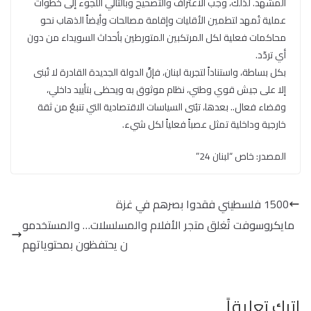
المشهد. لذلك، وجب الاعتراف والتصحيح وبالتالي اللجوء إلى خطوات
عملية تُمهد لتطمين الأقليات وإقامة مصالحات وأيضاً الذهاب نحو
محاكمات فعلية لكل المرتكبين المتورطين بأحداث السويداء من دون
أي تردّد.
بكل بساطة، واستناداً لتجربة لبنان، فإنَّ الدولة الجديدة القادرة لا تُبنى
إلا على جيش قوي وطني، نظام موثوق به ويحظى بتأييد داخلي،
وقضاء فعال.. بعدها، تبُنى السياسات الاقتصادية التي تنبعُ من ثقة
خارجية وداخلية تمثل عصباً فعلياً لكل شيء.
المصدر: خاص “لبنان 24”
1500 فلسطيني فقدوا بصرهم في غزة
مايكروسوفت تُغلق متجر الأفلام والمسلسلات… والمستخدمو
ن يحتفظون بمحتوياتهم
اترك تعليقاً