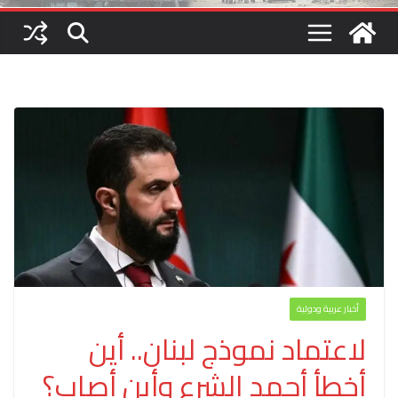
أخبار عربية ودولية
لاعتماد نموذج لبنان.. أين
أخطأ أحمد الشرع وأين أصاب؟