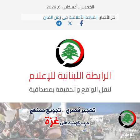
Ski
الخميس, أغسطس 6, 2026
t
آخر الأخبار:
القيادة الأخلاقية في زمن الفتن
conten
الاستلاب الثقافي وتحديات الهوية الإسلامية
الاختراق الفكري… معركة الوعي الأخطر
وهن المؤسسات!
يومَ يَفيضُ العَرَقُ
الرابطة اللبنانية للإعلام
لنقل الواقع والحقيقة بمصداقية