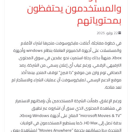
والمستخدمون يحتفظون
بمحتوياتهم
22 يوليو، 2025
في خطوة مفاجئة، أغلقت مايكروسوفت متجرها لشراء الأفلام
والمسلسلات على أجهزة الكمبيوتر العاملة بنظام windows وأجهزة
Xbox، منهيةً بذلك رحلة استمرت نحو عقدين في سوق المحتوى
الترفيهي الرقمي. ورغم غياب أي إعلان رسمي من الشركة، رصد
الصحافي توم وارن من موقع “ذا فيرج” توقف المتجر، بينما أكد
موقع الدعم الرسمي لمايكروسوفت أن عمليات الشراء والاستئجار لم
تعد متاحة.
ورغم الإغلاق، طمأنت الشركة المستخدمين بأن بإمكانهم الاستمرار
في مشاهدة المحتوى الذي سبق أن اشتروه عبر تطبيق
“microsoft Movies & TV” المتاح على أجهزة Windows وXbox،
بدقة تصل إلى HD Max. كما يستطيع المستخدمون في الولايات
المتحدة ربط حساباتهم بخدمة “Movies Anywhere” لمشاهدة بعض