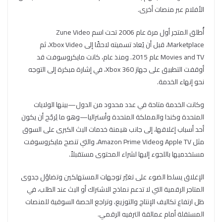
الأفلام عبر منصات أخرى.
أُطلق المتجر أول مرة عام 2006 تحت اسم Zune Video
Marketplace، قبل أن يُعاد تسميته لاحقًا إلى Xbox Video، ثم
Movies and TV عام 2015. ومنذ عام، كانت مايكروسوفت قد
أوقفت التطبيق على جهاز Xbox 360، في إشارة مبكرة إلى التوجه
نحو إنهاء الخدمة.
وكانت الخدمة متاحة في عدد محدود من الدول—بينها الولايات
المتحدة وكندا والمملكة المتحدة وأستراليا—وهو ما يُرجّح أن يكون
أحد أسباب إغلاقها، إلى جانب هيمنة خدمات البث الكبرى على السوق
مثل Apple TV وAmazon Prime Video، والتي تنصح مايكروسوفت
مستخدميها باللجوء إليها لشراء المحتوى مستقبلاً.
الإغلاق يسلط الضوء على تغيّر توجهات المستهلكين وتضاؤل جدوى
المتاجر الرقمية التي لا تدعم نماذج الاشتراك أو البث عند الطلب، في
ظل ارتفاع تكاليف الإنتاج والتوزيع، وتراجع الحصة السوقية للمنصات
المستقلة أمام عمالقة الترفيه الرقمي.