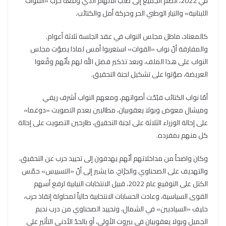
في 2022، انضمّ الجميع إلى طلب الاتّهام الذي وقّعه حزب «القوات
اللبنانية» والتيار الوطني الحر وحركة أمل والكتائب.
كالمعتاد، ماطل مجلس النواب في عقد الجلسة ثلاثة أعوام.
والمفارقة أنّ نواب «القوات» استغربوا أمس لماذا يصوّت مجلس
النواب على هذا الملف، وبعد تذكير فضل الله لهم بأنّهم وقّعوا
العريضة، صوّتوا على تشكيل لجنة التحقيق.
أمّا نواب الكتائب فبُحّت أصواتهم، ومعهم النواب أشرف ريفي
وميشال معوض وبولا يعقوبيان، مطالبين بعدم التصويت «دوغما»
على إحالة الوزراء الثلاثة على لجنة التحقيق، طارحين التصويت على إحالة
كل منهم بمفرده.
وكان واضحاً من مداخلاتهم أنّهم يهدفون إلى تحييد حرب عن التحقيق،
والتهديف على الصحناوي والجرّاح، ما يشير إلى أنّ «التسييس» حمّس
الكتل على التوقيع عام 2022، قبيل الانتخابات النيابية لرفع أسهم
القوى السياسية، وعادت الحسابات الانتخابية حالياً لمحاولة إنقاذ حرب،
حليف «السياديين» في الشمال، وتحييد الصحناوي من درب نديم
الجميل وبولا يعقوبيان في بيروت الأولى، أو بالحدّ الأدنى التأثير على