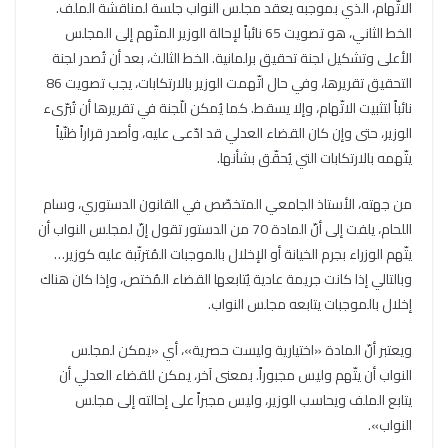
الاتّهام، الذي بموجبه يعقد مجلس النواب جلسة لمناقشة الملف.
الخط الثاني، هو تصويت 65 نائباً لإحالة الوزير المتّهم إلى المجلس
الأعلى وتشكيل لجنة تحقيق برلمانية. الخط الثالث، بعد أن تُصدر لجنة
التحقيق تقريرها، وفي حال اتّهمت الوزير بالارتكابات، يجب تصويت 86
نائباً لتثبيت الاتّهام، وإلا يسقط. كما يُمكن للّجنة في تقريرها أن تُبرّىء
الوزير، حتى وإن كان القضاء العدلي قد ادّعى عليه، وأصدر قراراً ظنّياً
يتّهمه بالارتكابات التي يُحقّق بشأنها.
من جهته، الأستاذ الجامعي المتخصّص في القانون الدستوري، وسام
اللحام، يلفت إلى أنّ المادة 70 من الدستور تقول إنّ لمجلس النواب أن
يتّهم الوزراء بجرم الخيانة أو الإخلال بالموجبات المُترتّبة عليه كوزير…
وبالتالي إذا كانت جريمة عادية يُتابعها القضاء المُختص، وإذا كان هناك
إخلال بالموجبات يتابعه مجلس النواب.
ويعتبر أنّ المادة «اختيارية وليست حصرية»، أي «يمكن لمجلس
النواب أن يتّهم وليس مجبوراً. بمعنى آخر، يمكن للقضاء العدلي أن
يتابع الملف ويحاسب الوزير، وليس مجبراً على إحالته إلى مجلس
النواب».