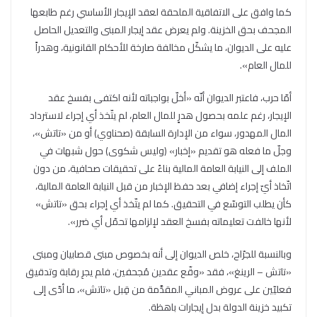
كما وافق على الاتفاقية الملحقة لعقد الإيجار الأساسي رغم طابعها
المجحف بحق الخزينة. ولم يعرض عقد إيجار المبنى والتعديل الحاصل
عليه على الديوان، ما يشكّل مخالفة صارخة للأحكام القانونية، وهدراً
للمال العام».
أمّا حرب، فاعتبر الديوان أنّه «أخلّ بواجباته لأنه اكتفى بفسخ عقد
الإيجار، رغم علمه بحصول هدرٍ للمال العام، لم يتّخذ أي إجراء لاسترداد
المال المهدور، سواء من الإدارة السابقة (صحناوي) أو من «تاتش»،
وجلّ ما فعله هو تقديم «إخبار» (وليس شكوى) حول شبهات في
الملف إلى النيابة العامة المالية بناءً على تحقيقات صحافية، من دون
اتّخاذ أيّ إجراء إضافي بعد حفظ الإخبار من قبل النيابة العامة المالية،
كأن يطلب التوسّع في التحقيق. كما لم يتّخذ أي إجراء بحق «تاتش»
لأنها خالفت تعليماته بفسخ العقد لإلزامها تحمّل أي ضرر».
وبالنسبة للجرّاح، خلص الديوان إلى أنه بخصوص مبنى قصابيان ومبنى
«تاتش – الرينغ»، فقد «وقّع عقدين مُجحفين، فلم يجرِ رقابة وتدقيق
فعليّين على عروض المباني المقدَّمة من قِبل «تاتش»، ما أدّى إلى
تكبيد خزينة الدولة بدل إيجارات باهظة.