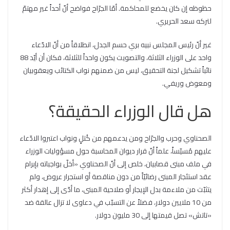
حظوظه إن كان يخضع للمحاكمة. أمّا الجرّاح فواضح أنّ أحداً غير مهتمّ
لتركه سعد الحريري.
غير أنّ رئيس المجلس نبيه بري حسم الجدل، انطلاقاً من أنّ الادّعاء
واحد على الوزراء الثلاثة، والتصويت يكون واحداً للثلاثة، فكان أن أيّد 88
نائباً تشكيل لجنة التحقيق، ليس من ضمنهم نواب الكتائب ويعقوبيان
ومعوض وريفي.
هل قال الوزراء الحقيقة؟
الصحناوي وحرب والجرّاح ومن يدعمهم من كُتلٍ ونواب اعتبروا الادّعاء
عليهم مُسيّساً، علماً أنّ قرار ديوان المحاسبة حول مسؤوليات الوزراء
في ملف مبنى قصابيان، خلص إلى أنّ الصحناوي «أخلّ بواجباته بإبرام
عقد استئجار المبنى رضائيّاً من دون مناقصة أو استجرار عروض، ولم
يتثبّت من ملاءمة بدل الإيجار أو صلاحية المبنى، ما أدّى إلى إهدار أكثر
من 10 ملايين دولار، فضلاً عن التسبّب في دعاوى لا تزال عالقة ضد
«تاتش» تصل قيمتها إلى 30 مليون دولار.