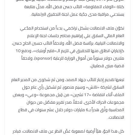
كتلة «الوفاء للمقاومة» النائب حسن فضل الله، محلّ متابعة
يستدعي مراقبة مدى جدّية عمل لجنة التحقيق البرلمانية.
تكوّن ملف الاتصالات بشكل تراكمي، بدءاً من استخدام المدّعي
العام المالي السابق علي إبراهيم محاضر جلسات لجنة الإعلام
والاتصالات النيابية، برئاسة فضل الله، ولاحقاً النائب حسين الحاج حسن،
كإخباراتٍ انطلق منها للتحقيق في تلزيم الـ«فايبر أوبتيك»، ودفع 10
ملايين دولار سنوياً من أموال الوزارة للرعاية (sponsor)، ولاحقاً
قضية مبنى قصابيان.
تبعها تقديم إخبار للنائب جهاد الصمد، ومن ثم شكوى من المدير العام
السابق لشركة «تاتش» وسيم منصور، ثم تشكيل رأي عام حول
الملف أثناء انتفاضة «17 تشرين» من قِبل مجموعة «وعي» وبعض
مجموعات الحراك الأخرى. لاحقاً، صدر تقرير مفصّل من ديوان
المحاسبة وثّق هدراً بـ6 مليارات دولار خلال عشر سنوات في قطاع
الاتصالات.
كل هذا الجوّ، هيّأ أرضية لصعوبة غضّ النظر عن ملف الاتصالات، فبادر