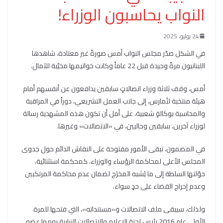
النواب يحاسبون الوزراء!
24 يوليو، 2025
في الشكل صدّر مجلس النواب أمس صورةً غير معتادة، شاهدها
اللبنانيون مرةً وحيدة قبل 22 عاماً وكانت خواتيمها مخيّبة للآمال.
أمس، وقف ثلاثة وزراء اتصالاتٍ سابقين يدافعون عن أنفسهم أمام
هيئة منتخبة لتُمارس، إلى جانب العمل التشريعي، دوراً في المراقبة
والمحاسبة بوكالةٍ شعبية، على أمل أن تكون هذه المشهدية رسالة
لوزراء آخرين، سابقين وحاليين، في «الاتصالات» وغيرها.
في المضمون، تبقى الأمور مفتوحة على النقاش الدائم حول جدوى
المجلس الأعلى لمحاكمة الرؤساء والوزراء، كمحكمة استثنائية،
حوّلتها السلطة إلى ما يُشبه المخرَج لضمان عدم محاكمة المرتكبين
وعدم إحراج القضاء على حدٍ سواء.
ولذلك، سيبقى ملف الاتصالات و«مستنداته»، التي فتحها للمرة
الأولى عام 2016 رئيس لجنة الإعلام والاتصالات النيابية يومها عضو