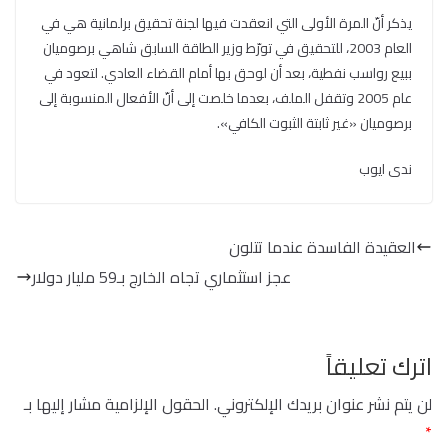
يذكر أنّ المرة الأولى التي انعقدت فيها لجنة تحقيق برلمانية هي في
العام 2003، للتحقيق في تورّط وزير الطاقة السابق شاهي برصوميان
ببيع رواسب نفطية، بعد أن لوحق بها أمام القضاء العادي. لتعود في
عام 2005 وتقفل الملف، بعدما خلصت إلى أنّ الأفعال المنسوبة إلى
برصوميان «غير ثابتة الثبوت الكافي».
ندى ايوب
العقيدة الفاسدة عندما تتلون
عجز استثماري تجاه الخارج بـ59 مليار دولار
اترك تعليقاً
لن يتم نشر عنوان بريدك الإلكتروني.
الحقول الإلزامية مشار إليها بـ
*