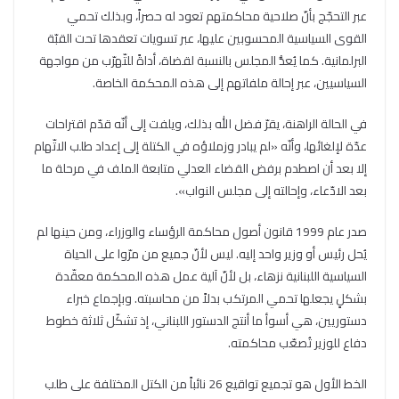
عبر التحجّج بأنّ صلاحية محاكمتهم تعود له حصراً، وبذلك تحمي
القوى السياسية المحسوبين عليها، عبر تسويات تعقدها تحت القبّة
البرلمانية. كما يُعدُّ المجلس بالنسبة لقضاة، أداةً للتّهرّب من مواجهة
السياسيين، عبر إحالة ملفاتهم إلى هذه المحكمة الخاصة.
في الحالة الراهنة، يقرّ فضل الله بذلك، ويلفت إلى أنّه قدّم اقتراحات
عدّة لإلغائها، وأنّه «لم يبادر وزملاؤه في الكتلة إلى إعداد طلب الاتّهام
إلا بعد أن اصطدم برفض القضاء العدلي متابعة الملف في مرحلة ما
بعد الادّعاء، وإحالته إلى مجلس النواب».
صدر عام 1999 قانون أصول محاكمة الرؤساء والوزراء، ومن حينها لم
يُحل رئيس أو وزير واحد إليه. ليس لأنّ جميع من مرّوا على الحياة
السياسية اللبنانية نزهاء، بل لأنّ آلية عمل هذه المحكمة معقّدة
بشكلٍ يجعلها تحمي المرتكب بدلاً من محاسبته. وبإجماع خبراء
دستوريين، هي أسوأ ما أنتج الدستور اللبناني، إذ تشكّل ثلاثة خطوط
دفاع للوزير تُصعّب محاكمته.
الخط الأول هو تجميع تواقيع 26 نائباً من الكتل المختلفة على طلب