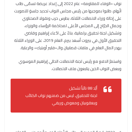
نواب «الوفاء للمقاومة» عام 2022 إلى إعداد عريضة تسمّى طلب
اتّهام، طلبوا بموجبها من رئيس مجلس النواب تحديد جلسةٍ للتصويت
على إحالة وزراء الاتصالات الثلاثة، بطرس حرب ونقولا الصحناوي
وجمال الجرّاح إلى المجلس الأعلى لمحاكمة الرؤساء والوزراء،
وتشكيل لجنة تحقيق برلمانية، بناءً على ادّعاء إبراهيم وقاضي
التحقيق الأول في بيروت أسعد بيرم، العام 2019، على الوزراء الثلاثة
بهدر المال العام في ملفات قصابيان والـ«فايبر أوبتيك» والرعاية.
واستمرّ الدفع مع رئيس لجنة الاتصالات الحالي إبراهيم الموسوي
وبعض النواب الذين يتابعون ملف الاتصالات.
أيّد 88 نائباً تشكيل
لجنة للتحقيق، ليس من ضمنهم نواب الكتائب
ويعقوبيان ومعوض وريفي