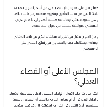
كما وافق على عقود إيجار بأسعار أعلى من أسعار السوق بـ11.5%
بالحدّ الأدنى من قيمة المأجور، وبشروط مجحفة رغم علمه بذلك،
وهي عقود تتضمّن أوصافاً غير صحيحة أيضاً. وإلى ذلك لم يعرض
الصفقتين لموافقة مسبقة من ديوان المحاسبة».
وكان الديوان فصّل في تقرير له مخالفات الجرّاح في تلزيم الـ«فايبر
أوبتيك»، ومخالفات حرب والصحناوي في إنفاق الملايين على
الـ«سبونسر».
المجلس الأعلى أو القضاء
العدلي؟
الكثير من اقتراحات القوانين لإلغاء المجلس الأعلى لمحاكمة الرؤساء
والوزراء نامت في أدراج مجلس النواب. والسبب أنّ المجلس بالنسبة
للسياسيين أداة للطّعن في القرارات القضائية التي قد تصدر بحقّهم،