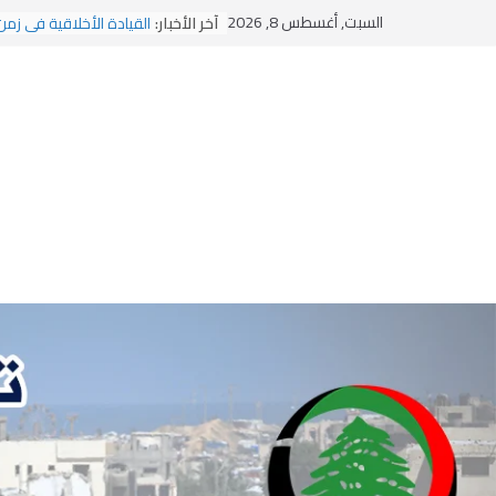
يومَ يَفيضُ العَرَقُ
Ski
السبت, أغسطس 8, 2026
آخر الأخبار:
القيادة الأخلاقية في زمن
t
الاستلاب الثقافي وتحديات
الاختراق الفكري… معركة
conten
وهن المؤسسات!