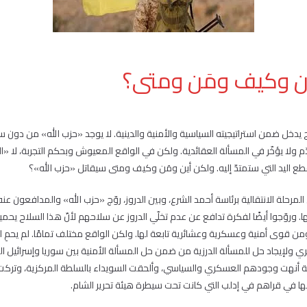
ين وكيف ومَن ومتى؟
 يدخل ضمن استراتيجيته السياسية والأمنية والدينية. لا يوجد «حزب الله» من دون سل
يقدّم ولا يؤخّر في المسألة العقائدية. ولكن في الواقع المعيوش وبحكم التجربة، لا 
طع اليد التي ستمتدّ إليه. ولكن أين ومَن وكيف ومتى سيقاتل «حزب الله»؟
مرحلة الانتقالية برئاسة أحمد الشرع، وبين الدروز، روّج «حزب الله» والمدافعون عنه
 وروّجوا أيضًا لفكرة تدافع عن عدم تخلّي الدروز عن سلاحهم لأنّ هذا السلاح يحم
قوى أمنية وعسكرية وعشائرية تابعة لها. ولكن الواقع مختلف تمامًا. لم يحمِ الس
كري ولإيجاد حل للمسألة الدرزية من ضمن حل المسألة الأمنية بين سوريا وإسرائيل الت
أنهت وجودهم العسكري والسياسي، وألحقت السويداء بالسلطة المركزية، وتركت ق
 بها في قراهم في إدلب التي كانت تحت سيطرة هيئة تحرير الشام.