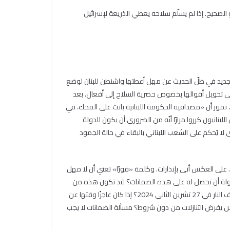
لصحيح. إذا لم يسلّم سلاحه يعطي الذريعة لإسرائيل
عد جديد في ظلّ الحديث عن مهل أعطتها واشنطن للبنان لوضع
ا على تحويل أقوالها بخصوص حصرية السلاح إلى أفعال. بعد
تغريدته التي أطلقها بعد مغادرته لبنان في 24 تموز وأعلن فيها أن «حزب الله» تنظيم إرهابي والتعامل معه يكون على هذا الأساس، أعلن في 28 تموز أن «مصداقية الحكومة اللبنانية باتت على المحك، في
نانيون كرروا مرارًا أنّه من الضروري أن يكون للدولة
 لا يُحكم على الشعب اللبناني بالبقاء في حالة الجمود
ت. على العكس أتى بإنذارات. وكلمة «فورًا» تعني أن لا مهل
 الدولة أن تحصل له على هذه الضمانات؟ قد تكون هذه من
قناعات السلطة الجديدة. ولكن هذه السلطة تسأل «الحزب» مثلا لماذا لم يُصِرّ على طلب هذه الضمانات قبل أن يوافق مستسلمًا على اتفاق وقف النار في 27 تشرين الثاني 2024؟ إذا كان عاجزًا وقتها عن
يفرض التنازلات من دون شروط؟ مسألة الضمانات لا يجب