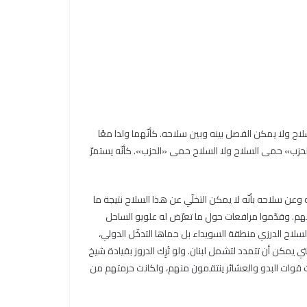
اح ولا يمكن الفصل بينه وبين سلاحه. كأنّهما ولدا معًا
«الحزب» حمى السلاح ولا السلاح حمى «الحزب». كأنّه يستمرّ
 وعن سلاحه بأنّه لا يمكن التخلّي عن هذا السلاح نتيجة ما
يهم. وقدّموا مرافعات حول ما تعرّض له علويو الساحل
لاح الدرزي منطقة السويداء بل حماها التدخّل الدولي،
ي يمكن أن تتمدد لتشمل لبنان. ولو تُرِك الدروز بقيادة شيخ
وات البدو والعشائر ينتقمون منهم، ولكانت حرمتهم من