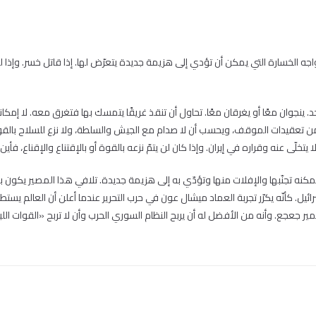
ه الخسارة التي يمكن أن تؤدي إلى هزيمة جديدة يتعرّض لها. إذا قاتل خسر. وإذا لم 
 من تعقيدات الموقف، ويحسب أن لا صدام مع الجيش والسلطة، ولا نزع للسلاح بالقوة،
تخلّى عنه وقراره في إيران. وإذا كان لن يتمّ نزعه بالقوة أو بالإقتناع والإقناع،
تجنّبها والإفلات منها وتؤدّي به إلى هزيمة جديدة. تلافي هذا المصير يكون بالخضو
رائيل. كأنّه يكرّر تجربة العماد ميشال عون في حرب التحرير عندما أعلن أن العالم 
ر جعجع. وأنه من الأفضل له أن يربح النظام السوري الحرب وأن لا تربح «القوات اللبن