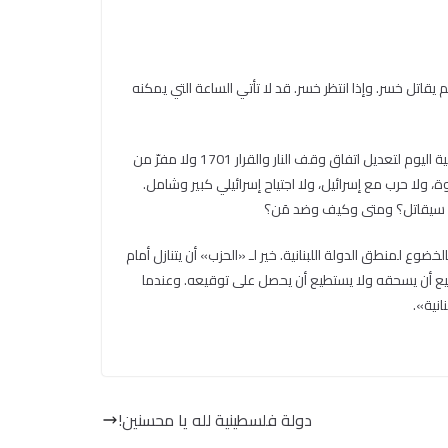
يقاتل خسر. وإذا انتظر خسر. قد لا تأتي الساعة التي يمكنه
في تخلّي السلطة عن دورها تصير مع «الحزب» في مركب واحد. ينجوان معًا أو يغرقان معًا. تحاول أن تنقذ غريقًا يتمسك بها فتغرق معه. لا إمكانية اليوم لتعديل اتفاق وقف النار والقرار 1701 ولا مفرّ من
 ولا حرب مع إسرائيل، ولا اجتياح إسرائيلي كبير وشامل.
 فأين سيقاتل؟ ومتى وكيف وضد مَن؟
ع لمنطق الدولة اللبنانية. خير لـ «الحزب» أن يتنازل أمام
يستطيع أن يسحقه ولا يستطيع أن يحصل على توقيعه. وعندما
انية».
دولة فلسطينية لله يا محسنين!