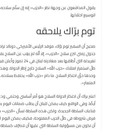
يقول المدافعون عن وجهة نظر «الحزب» إنه إن سلّم سلاحه، ل
لتوسيع احتلالها.
توم برّاك يلاحقه
صحيح أن السفير توم برّاك، موفد الرئيس الأميركي دونالد ترا
جدول زمني لنزع سلاح «الحزب»، إلا أنّه لم يغِب عن السلاح ب
ظلّ استمرار امتلاك «حزب الله» السلاح خارج إطار الدولة. وهذ
وحدها حقّ احتكار السلاح. ما دام «حزب الله» يحتفظ بسلاحه، 
المتعثر».
اعتبر براك أن احتكار الدولة السلاح هو أمر أساسي وحتمي ودع
أيضًا. وفي الواقع كيف يمكن للبنان أن يطلب ضمانات اليوم ب
فرض شروطه في ظلّ الحرب المفتوحة، فكيف يمكن اليوم الح
أن تكون من مسؤولية السلطة التي عليها أن تتصرّف كسلطة