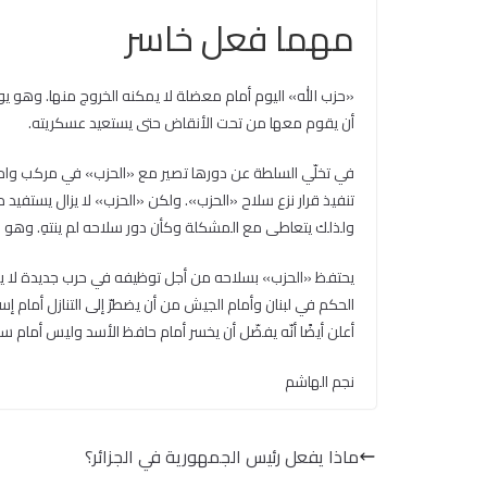
مهما فعل خاسر
«حزب الله» اليوم أمام معضلة لا يمكنه الخروج منها. وهو يواج
أن يقوم معها من تحت الأنقاض حتى يستعيد عسكريته.
تنفيذ قرار نزع سلاح «الحزب». ولكن «الحزب» لا يزال يستفيد
ولذلك يتعاطى مع المشكلة وكأن دور سلاحه لم ينتهِ. وهو لا ي
يحتفظ «الحزب» بسلاحه من أجل توظيفه في حرب جديدة لا يمكنه 
الحكم في لبنان وأمام الجيش من أن يضطرّ إلى التنازل أمام إس
أعلن أيضًا أنّه يفضّل أن يخسر أمام حافظ الأسد وليس أمام سمي
نجم الهاشم
ماذا يفعل رئيس الجمهورية في الجزائر؟