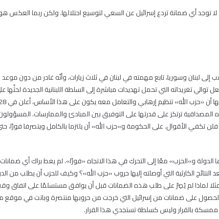
ا توجد أي ضمانة تردع إسرائيل عن السعي لتوسيع احتلالها. ولكن ربما العكس هو ا
مب إلى لبنان وسوريا، تابع مهمته في لبنان في ثلاث زيارات، وأنّه غادر من دون مو
فعل توالي تغريداته التي تحمل تهديدات مباشرة إلى السلطة اللبنانية الجديدة لحثّه
ه المصداقية ترتكز على قدرتها على التوفيق بين المبادئ والممارسات. المسؤولون اللب
فلن تكفي الأقوال. على الحكومة و»حزب الله» أن يلتزما بالكامل ويتصرفا فورًا، حتى
ا الدولة و»الحزب» معًا إلى التحرك في هذا الاتجاه «فورًا». لم يعط براك أي ضمانا
عد النتائج الكارثية التي أوصلته إليها حروب «حزب الله»؟ وكيف للحزب أن يطلب من
صول على ضمانات من إسرائيل التي خرجت من حروبها منتصرة وباتت في موقع من 
 ممسكة بالقرار وليس كسلطة تستجدي هذا القرار.