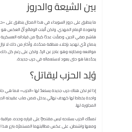
بين الشيعة والدروز
ما ينطبق على دروز السويداء في هذا المجال ينطبق على «حزب 
ولعودة الإمام المهدي. ولكن أثبتت الوقائع أنّ العكس هو 
هاشم صفي الدين، وصفّت عددًا كبيرًا من قياداته العسكرية و
ينصاع لأي تهديد بإخلاء منطقة محدّدة. وأكثر من ذلك لا تزال 
مواقعه ومخازنه وهو عاجز عن الردّ. ولكن على رغم كل ذلك لا 
يحدّدها هو حتى يعود لاستعماله في حرب جديدة.
وُلِد الحزب ليقاتل؟
إذا لم تكن هناك حرب جديدة يستعدّ لها «الحزب» فما هي حاج
واحدة يخطط لها كهدف نهائي يدخل ضمن صلب عقيدته الدينية و
المجاورة لها.
تمسُّك الحزب بسلاحه ليس مقتصرًا على قراره وحده. مراقبة ا
ومعها واشنطن، على عكس مطالبتهما المستمرّة بنزع هذا الس