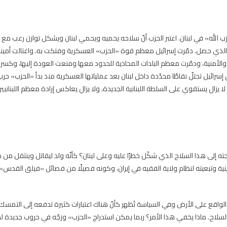
الله» في لبنان. اعتبر الحزب أنّ سلاحه يحميه ويحمي لبنان ويشكل توازن رعب مع إ
الذي حصل. دمّرت إسرائيل معظم قوة «الحزب» العسكرية وفتكت به، واغتالت أمينه ا
الأمنية، ودمّرت معظم البلدات المحاذية للحدود معها ومنعت العودة إليها، وكسرت 
إسرائيل تحتلّ نقاطًا محدّدة داخل لبنان بعد عملياتها العسكرية منذ بدأ «الحزب» حر
يزال يستقوي على السلطة اللبنانية الجديدة، ولا يزال يعاكس إرادة معظم اللبنانيين
ته إلى هذا السلاح الذي شكّل خطرًا عليه وعلى لبنان؟ كأنّه ولد ليقاتل وينتقل 
تبعيته لنظام ولاية الفقيه في إيران، وكونه فصيلًا من فصائل «فيلق القدس» حام
لواقع على الأرض وفي السياسة تُظهر كأنّ هناك اعتبارات كثيرة تدفعه إلى التمسك 
لاح. ماذا يخفي هذا الأمر؟ ربما يمكن استدراج «الحزب» وزجّه في حروب جديدة لم 