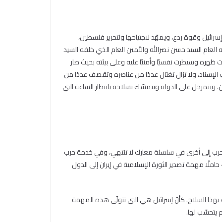
سرائيل وقوة ردع، ويمهّد لاجتياحها ولتحرير فلسطين،
لعام السيد حسن نصرالله والأمين العام الذي خلفه السيد
ظهره وسيطرت نفسيًا وأمنيًا عليه وعلى بيئته بحيث صار
ب الإسناد، ولا تزال تغتال عددًا من عناصره وتقصف عددًا من
، ويتمرجل على الدولة ويتمسّك بسلاحه بانتظار الساعة التي
من حرب إلى أخرى في سلسلة معارك لا تنتهي، وفي خدمة حرب
لًا مهمة تصدير الثورة الإسلامية في إيران إلى الدول
بهذا السلاح. كأنّ إسرائيل هي التي تتولّى هذه المهمة
يتحسّب لها.