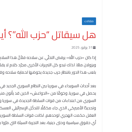
مقالات
هل سيقاتل “حزب الله”؟ أ
31 يوليو، 2025
إذا كان «حزب الله» يرفض التخلّي عن سلاحه فلأنّ هذا السلاح
ويزولان معًا. لذلك تبدو كل التبريرات الأخرى مجرّد كلام لا 
بلعب هذا الدور بانتظار حرب جديدة يخوضها لحماية سلاحه وق
بعد أحداث السويداء في سوريا بين النظام السوري الجديد في ال
يحصل في سوريا، وخوفًا من «الدواعش» الذين قد يأتون منها.
السوري من اعتداءات من قوات السلطة الجديدة في سوريا ومن 
وتحديدًا الأميركي الذي جاء مكمّلًا للتدخّل الإسرائيلي العس
العقل حكمت الهجري لوحدهم، لكانت قوات السلطة السورية 
أي حقوق سياسية وحتى دينية، بعد التجربة السيئة التي مرّوا