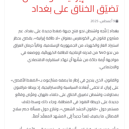
تضيّق الخناق على بغداد
9 أغسطس، 2025
بغداد
| تتّجه واشنطن نحو فتح جبهة ضغط جديدة على بغداد، عبر
مشروع قانون في الكونغرس بعنوان «لا طاقة إيرانية»، يقضي بحظر
استيراد الغاز والكهرباء من الجمهورية الإسلامية، وتالياً حرمان العراق
من نحو 40% من قدرته الإنتاجية للطاقة الكهربائية، ووضعه في
مواجهة أزمة حادّة من شأنها أن تهدّد استقراره الاقتصادي
والاجتماعي.
والقانون، الذي يندرج في إطار ما يصفه مشرّعوه بـ»الضغط الأقصى»
على إيران، لا تخفى أبعاده السياسية والاستراتيجية، إذ يربطه مراقبون
بمحاولات واشنطن تضييق الخناق على حلفاء طهران، وفرْض وقائع
جديدة على خريطة النفوذ في المنطقة. وجاء ذلك وسط خلاف
مستمر حول «قانون الحشد الشعبي»، وتنازع حول مسألة حصر سلاح
الفصائل، ما يضيف بُعداً جديداً إلى المشهد المعقّد أصلاً.