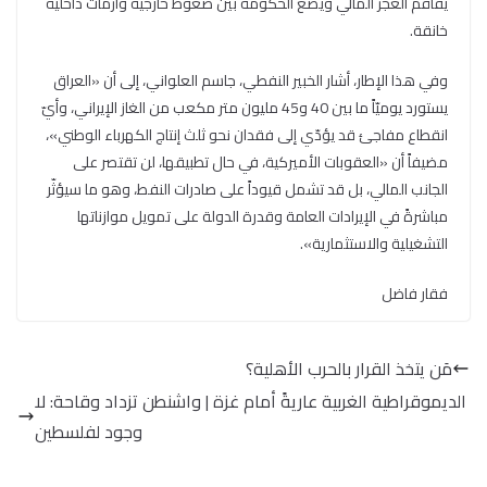
يفاقم العجز المالي ويضع الحكومة بين ضغوط خارجية وأزمات داخلية
خانقة.
وفي هذا الإطار، أشار الخبير النفطي، جاسم العلواني، إلى أن «العراق
يستورد يوميّاً ما بين 40 و45 مليون متر مكعب من الغاز الإيراني، وأيّ
انقطاع مفاجئ قد يؤدّي إلى فقدان نحو ثلث إنتاج الكهرباء الوطني»،
مضيفاً أن «العقوبات الأميركية، في حال تطبيقها، لن تقتصر على
الجانب المالي، بل قد تشمل قيوداً على صادرات النفط، وهو ما سيؤثّر
مباشرةً في الإيرادات العامة وقدرة الدولة على تمويل موازناتها
التشغيلية والاستثمارية».
فقار فاضل
مَن يتخذ القرار بالحرب الأهلية؟
الديموقراطية الغربية عاريةً أمام غزة | واشنطن تزداد وقاحة: لا
وجود لفلسطين