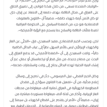
ورأى مدير مركز «قراءات»، أثير الشرع، في تصريح إلى «الأخبار»، أن
«الولايات المتحدة تسعى، من خلال هكذا قوانين، إلى تضييق الخناق
على العراق في مجال الطاقة، بهدف دفعه إلى الابتعاد عن إيران، حتى
لو كان الثمن أزمة كهرباء خانقة»، مضيفاً أن «التلويح بالعقوبات
الاقتصادية هو جزء من الضغط السياسي على الحكومة العراقية
لضبط ملفّات الطاقة والسلاح بما ينسجم مع الرؤية الأميركية».
لكن، وبحسب الخبير الاقتصادي مفيد السعيدي، فإن «التخلّي عن الغاز
والكهرباء الإيرانيَّين ليس بالأمر السهل، نظراً إلى غياب البدائل الكافية
حالياً». ولفت السعيدي إلى أن «الضغط الأميركي قد يدفع العراق إلى
البحث عن مصادر جديدة، من مثل قطر أو تركمانستان أو عمان، غير أن
إنشاء البنية التحتية لهذه البدائل يحتاج إلى وقت واستثمارات ضخمة».
وكان الخبير النفطي، نبيل المرسومي، حذّر في تصريح إلى وسائل
إعلام محلّية، من أن «تفعيل هذا القانون سيؤدّي إلى فقدان
المنظومة الكهربائية في العراق ثمانية آلاف ميغاواط من محطات
الغاز الإيرانية، وأكثر من ثلاثة آلاف ميغاواط مستوردة مباشرة من
إيران»، مضيفاً أن «الأمر لن يقتصر على انقطاع الكهرباء، بل سيمتدّ إلى
اضطراب قطاعات حيوية، من المياه والصناعة إلى الخدمات الطبية، مع