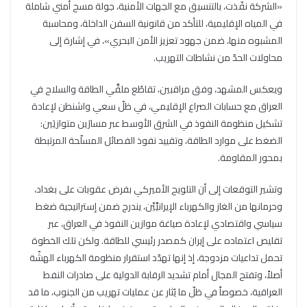
«الشركة نفّذت، بالتنسيق مع الجهات الأمنية، جولة مسح أمني شاملة
في المياه الإقليمية، للتأكد من قانونية السفن الداخلة، ومحاسبة
المشبوه منها، ضمن جهود تعزيز الأمن البحري»، في إشارة إلى
محاولات الحدّ من نشاطات التهريب.
ويعكس المشهد، وفق مراقبين، تقاطُع ملفَّي الطاقة والسلاح في
العراق مع حسابات الصراع الإقليمي، في ظلّ سعي واشنطن لإعادة
تشكيل منظومة النفوذ في الشرق الأوسط عبر مسارَين متوازيَين:
الضغط على موارد الطاقة، وتقييد نفوذ الفصائل المسلّحة المرتبطة
بمحور المقاومة.
وتشير التوقعات إلى أن التلويح الأميركي بفرض عقوبات على بغداد،
وحرمانها من الغاز والكهرباء الإيرانيَّيْن، يندرج ضمن إستراتيجية ضغط
سياسي واقتصادي لإعادة صياغة موازين النفوذ في العراق، عبر
تقليص اعتماده على إيران كمصدر رئيسي للطاقة. ولكن تلك الخطوة
تحمل تداعيات مزدوجة، إذ إنها تهدّد استقرار منظومة الكهرباء الهشّة
أصلاً، وتفتح المجال أمام تشديد الرقابة الدولية على صادرات النفط
العراقية، خصوصاً في ظلّ ما يُثار عن عمليات تهريب من الجنوب، ما قد