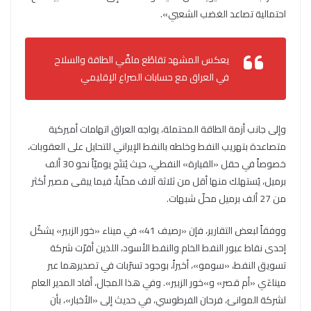
احتمالية تصاعد الغضب الشعبي».
يعكس المشهد تقاطُع ملفَّي الطاقة والسلاح
في العراق مع حسابات الصراع الإقليمي
وإلى جانب أزمة الطاقة المحتملة، يواجه العراق اتهامات أميركية
متصاعدة بتهريب النفط وخلطه بالنفط الإيراني للتحايل على العقوبات،
خصوصاً في حقل «القيارة» النفطي، حيث يُنتَج يوميّاً نحو 30 ألف
برميل، يُستهلك منها أقل من ثلاثة آلاف محلّياً، فيما يبقى مصير أكثر
من 27 ألف برميل محلّ شبهات.
ووفقاً لبعض التقارير، فإن «رصيف 41» في ميناء «خور الزبير» يشكّل
إحدى نقاط عبور النفط الخام والنفط الأسود، اللذين أقرّت شركة
تسويق النفط، «سومو»، أخيراً، بوجود تسرّبات في تصديرهما عبر
ميناءَي «أم قصر» و»خور الزبير». وفي هذا المجال، أفاد المدير العام
لشركة الموانئ، فرحان الفرطوسي، في حديث إلى «الأخبار»، بأن