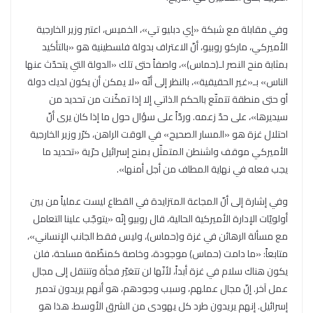
وفي مقابلة مع شبكة «إي دبليو تي»، الخميس، اعتبر وزير الخارجية
الأميركي، ماركو روبيو، أنّ الاعتراف بدولة فلسطينية هو «بالتأكيد
بمثابة منح النصر لـ(حماس)»، واصفاً حتى تلك «الدولة التي يتحدّث عنها
الناس» بـ«غير الحقيقية»، بالنظر إلى أنّه «لا يمكن أن يكون لديك دولة
أو حتى منطقة تتمتّع بالحكم الذاتي إلا إذا تمكّنت من تحديد من
سيديرها»، على حدّ زعمه. وردّاً على سؤال حول ما إذا كان يرى أنّ
احتلال غزة هو «المسار الصحيح» في الوقت الراهن، كرّر وزير الخارجية
الأميركي موقف واشنطن المتمثّل بمنح إسرائيل حرّية «تحديد ما
يجب فعله في نهاية المطاف من أجل أمنها».
وفي إشارة إلى أنّ المجاعة المتزايدة في القطاع ليست عملياً من بين
أولويّات الإدارة الأميركية الحالية، قال روبيو إنّه «يتوجّب علينا التعامل
مع مسألة الرهائن في غزة و(حماس)، وليس فقط الجانب الإنساني»،
متابعاً: «ما دامت (حماس) موجودة، وخاصة كمنظّمة مسلحة، فلن
يكون هناك سلام في غزة أبداً، لأنّها لن تتغيّر فجأة وتنتقل إلى مجال
عمل آخر. إنّ مجال عملهم، وسبب وجودهم، هو أنهم يريدون تدمير
إسرائيل. إنهم يريدون طرد كل يهودي من الشرق الأوسط. هذا هو