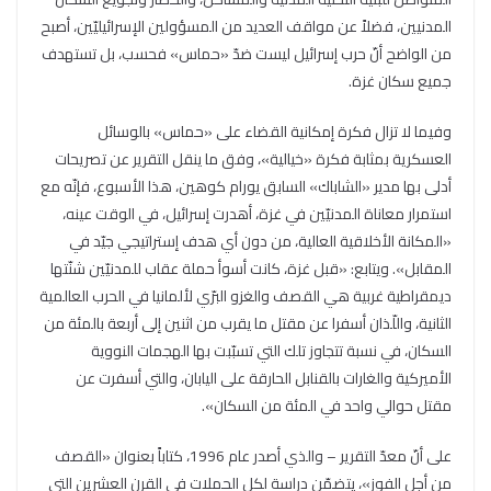
المدنيين، فضلاً عن مواقف العديد من المسؤولين الإسرائيليّين، أصبح
من الواضح أنّ حرب إسرائيل ليست ضدّ «حماس» فحسب، بل تستهدف
جميع سكان غزة.
وفيما لا تزال فكرة إمكانية القضاء على «حماس» بالوسائل
العسكرية بمثابة فكرة «خيالية»، وفق ما ينقل التقرير عن تصريحات
أدلى بها مدير «الشاباك» السابق يورام كوهين، هذا الأسبوع، فإنّه مع
استمرار معاناة المدنيّين في غزة، أهدرت إسرائيل، في الوقت عينه،
«المكانة الأخلاقية العالية، من دون أي هدف إستراتيجي جيّد في
المقابل». ويتابع: «قبل غزة، كانت أسوأ حملة عقاب للمدنيّين شنّتها
ديمقراطية غربية هي القصف والغزو البرّي لألمانيا في الحرب العالمية
الثانية، واللّذان أسفرا عن مقتل ما يقرب من اثنين إلى أربعة بالمئة من
السكان، في نسبة تتجاوز تلك التي تسبّبت بها الهجمات النووية
الأميركية والغارات بالقنابل الحارقة على اليابان، والتي أسفرت عن
مقتل حوالي واحد في المئة من السكان».
على أنّ معدّ التقرير – والذي أصدر عام 1996، كتاباً بعنوان «القصف
من أجل الفوز»، يتضمّن دراسة لكل الحملات في القرن العشرين التي