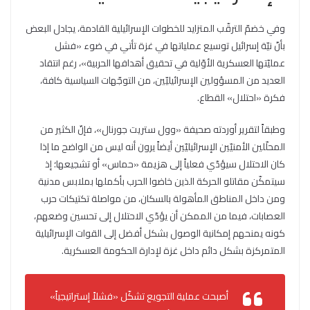
وفي خضمّ الترقّب المتزايد للخطوات الإسرائيلية القادمة، يجادل البعض
بأنّ نيّة إسرائيل توسيع عملياتها في غزة تأتي في ضوء «فشل
عمليّتها العسكرية الأوّلية في تحقيق أهدافها الحربية»، رغم انتقاد
العديد من المسؤولين الإسرائيليّين، من التوجّهات السياسية كافة،
فكرة «احتلال» القطاع.
وطبقاً لتقرير أوردته صحيفة «وول ستريت جورنال»، فإنّ الكثير من
المحلّلين الأمنيّين الإسرائيليّين أيضاً يرون أنه ليس من الواضح ما إذا
كان الاحتلال سيؤدّي فعلياً إلى هزيمة «حماس» أو تشجيعها؛ إذ
سيتمكّن مقاتلو الحركة الذين خاضوا الحرب بأكملها بملابس مدنية
ومن داخل المناطق المأهولة بالسكان، من مواصلة تكتيكات حرب
العصابات، فيما من الممكن أن يؤدّي الاحتلال إلى تحسين وضعهم،
كونه يمنحهم إمكانية الوصول بشكل أفضل إلى القوات الإسرائيلية
المتمركزة بشكل دائم داخل غزة لإدارة الحكومة العسكرية.
أصبحت عملية التجويع تشكّل «فشلاً إستراتيجياً»