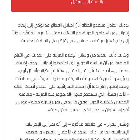
بالنسبة إلى إسرائيل
كذلك، يجادل منتقدو الخطّة، بأنّ احتلال القطاع قد يؤدّي إلى إبعاد
إسرائيل عن أهدافها الحربية، عبر التسبّب بمقتل الأسرى المتبقّين، جنباً
إلى جنب تعزيز موقف «حماس» في غزة وعلى الساحة العالمية.
وكانت دأبت العديد من وسائل الإعلام الغربية على الحديث، في الأيام
الماضية، عن أنّ سياسة التجويع التي اعتمدتها إسرائيل بهدف إضعاف
«حماس»، أصبحت تمثّل، في المقابل، «فشلاً إستراتيجياً» لتل أبيب،
وعزّزت، بدلاً من ذلك، موقف الحركة ومنحتها «نفوذاً» في محادثات
وقف إطلاق النار. كما أنّ الحملة الإسرائيلية على القطاع أضحت الحالة
«الأكثر فتكاً» التي تستخدم فيها «الديموقراطية الغربية» معاقبة
المدنيين كتكتيك للحرب، وفق ما يرد في تقرير نشرته مجلة «فورين
أفيرز»، بعنوان «الدمار الذي لا مثيل له في غزة».
ويشير التقرير – في خلاصة متأخّرة – إلى أنّه نظراً إلى الإجراءات
الإسرائيلية، بما في ذلك استهداف الأطفال بالقنص، والقصف
المتواصل للبنية التحتية المدنية والمساكن، والحصار وتجويع السكان