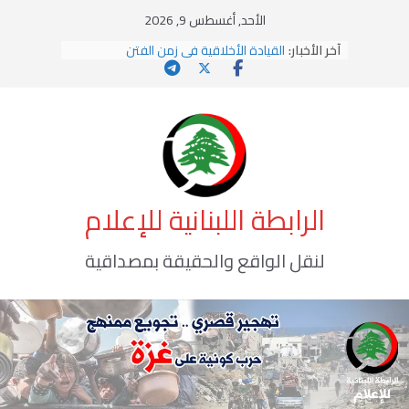
Ski
الأحد, أغسطس 9, 2026
t
آخر الأخبار:
القيادة الأخلاقية في زمن الفتن
conten
الاستلاب الثقافي وتحديات الهوية الإسلامية
الاختراق الفكري… معركة الوعي الأخطر
وهن المؤسسات!
يومَ يَفيضُ العَرَقُ
الرابطة اللبنانية للإعلام
لنقل الواقع والحقيقة بمصداقية