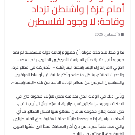
أمام غزة | واشنطن تزداد
وقاحة: لا وجود لفلسطين
9 أغسطس، 2025
بدا واضحاً، منذ مدّة طويلة، أنّ مفهوم إقامة دولة فلسطينية لم يعد
موجوداً في عقلية صنّاع السياسة الأميركيين الحاليين، رغم الغضب
الدولي المتزايد إزاء الإستراتيجية الإسرائيلية – الأميركية في قطاع غزة،
والحديث المنتشر، بشكل متصاعد وأكثر علانية، في أوساط المراقبين
والسياسيين الغربيّين عن معالم الإبادة الناتجة من تلك «الإستراتيجية».
ويأتي ذلك في الوقت الذي يجد فيه بعض هؤلاء صعوبة حتى في
الاعتراف بوجود «إستراتيجية» إسرائيلية، لا سيّما وأنّ تل أبيب تبقى،
حتى لحظة إعلان حكومة بنيامين نتنياهو نيّتها احتلال القطاع، بلا أي
أهداف سياسية، إذا ما وضعنا جانباً الحملة العقابية بحق الفلسطينيّين،
والتي تعدّ، طبقاً لخبراء، من بين أكثر العمليات فتكاً التي تشنّها القوى
الغربية بحق المدنيّين في التاريخ.