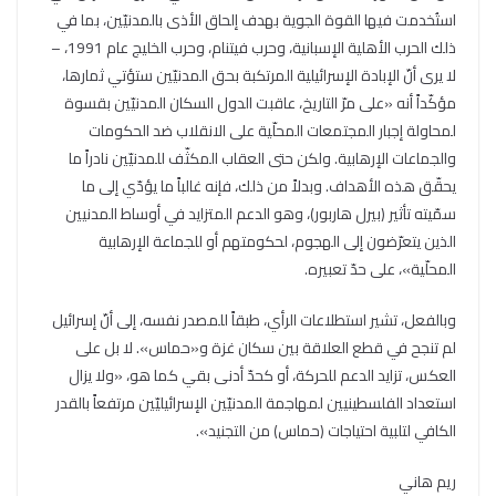
استُخدمت فيها القوة الجوية بهدف إلحاق الأذى بالمدنيّين، بما في
ذلك الحرب الأهلية الإسبانية، وحرب فيتنام، وحرب الخليج عام 1991، –
لا يرى أنّ الإبادة الإسرائيلية المرتكبة بحق المدنيّين ستؤتي ثمارها،
مؤكّداً أنه «على مرّ التاريخ، عاقبت الدول السكان المدنيّين بقسوة
لمحاولة إجبار المجتمعات المحلّية على الانقلاب ضد الحكومات
والجماعات الإرهابية. ولكن حتى العقاب المكثّف للمدنيّين نادراً ما
يحقّق هذه الأهداف. وبدلاً من ذلك، فإنه غالباً ما يؤدّي إلى ما
سمّيته تأثير (بيرل هاربور)، وهو الدعم المتزايد في أوساط المدنيين
الذين يتعرّضون إلى الهجوم، لحكومتهم أو للجماعة الإرهابية
المحلّية»، على حدّ تعبيره.
وبالفعل، تشير استطلاعات الرأي، طبقاً للمصدر نفسه، إلى أنّ إسرائيل
لم تنجح في قطع العلاقة بين سكان غزة و«حماس». لا بل على
العكس، تزايد الدعم للحركة، أو كحدّ أدنى بقي كما هو، «ولا يزال
استعداد الفلسطينيين لمهاجمة المدنيّين الإسرائيليّين مرتفعاً بالقدر
الكافي لتلبية احتياجات (حماس) من التجنيد».
ريم هاني