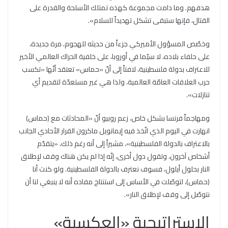
هدفهم. وما دامت مجموعة كهذه تمتلك الأسلحة والقدرة على
القتال، فإنها ستبقى تشكل تهديداً للسلام».
وخصّص المسؤول الأميركي جزءاً من حديثه للهجوم، مرة جديدة،
على حلفاء بلاده، لا سيّما في أوروبا، على خلفية الحراك العالمي الأخير
للاعتراف بدولة فلسطينية، لافتاً إلى أنّ «حماس» تعتقد أنّها «تكسب
حرب العلاقات العامّة العالمية، ولذا هي غير مستعدّة لتقديم أي
تنازلات».
ومهاجماً فرنسا بشكل خاص، زعم روبيو أنّ «المحادثات مع (حماس)
انهارت في اليوم الذي اتّخذ فيه إيمانويل ماكرون القرار الأحادي الجانب
بالاعتراف بالدولة الفلسطينية»، مشيراً إلى أنه رغم ذلك، «يتقدّم
أشخاص آخرون، وتقول دول أخرى، إنّه إذا لم يكن هناك وقف لإطلاق
النار بحلول أيلول، فسوف نعترف بالدولة الفلسطينية. ولو كنت أنا
(حماس)، لتوصّلت في الأساس إلى استنتاج مفاده أنه لا ينبغي لنا أن
نتوصّل إلى وقف لإطلاق النار».
الإستراتيجية «العكسية»