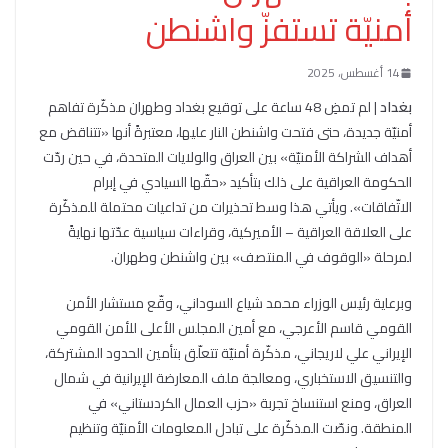
أمنيّة تستفزّ واشنطن
14 أغسطس، 2025
بغداد
| لم تمضِ 48 ساعة على توقيع بغداد وطهران مذكّرة تفاهم
أمنيّة جديدة، حتى فتحت واشنطن النار عليها، معتبرةً أنها «تتناقض مع
أهداف الشراكة الأمنيّة» بين العراق والولايات المتحدة، في حين ردّت
الحكومة العراقية على ذلك بتأكيد «حقّها السيادي في إبرام
الاتّفاقات». ويأتي هذا وسط تحذيرات من تداعيات محتملة للمذكّرة
على العلاقة العراقية – الأميركية، وقراءات سياسية عدّتها نهايةً
لمرحلة «الوقوف في المنتصف» بين واشنطن وطهران.
وبرعاية رئيس الوزراء محمد شياع السوداني، وقّع مستشار الأمن
القومي قاسم الأعرجي، مع أمين المجلس الأعلى للأمن القومي
الإيراني علي لاريجاني، مذكّرة أمنيّة تتعلّق بتأمين الحدود المشتركة،
والتنسيق الاستخباري، ومعالجة ملف المعارضة الإيرانية في شمال
العراق، ومنع استنساخ تجربة «حزب العمال الكردستاني» في
المنطقة. ونصّت المذكّرة على تبادل المعلومات الأمنيّة وتنظيم