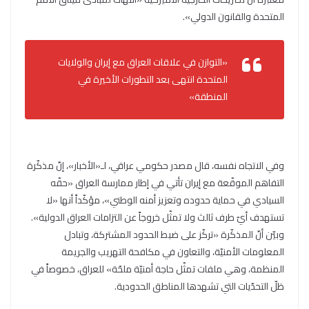
المتحدة والقانون الدولي».
«التوازن في علاقات العراق مع إيران والولايات
المتحدة انتهى بعد التطورات الأخيرة في
المنطقة»
وفي الاتجاه نفسه، قال مصدر حكومي عراقي، لـ«الأخبار»، إنّ مذكّرة
التفاهم الموقّعة مع إيران تأتي في إطار ممارسة العراق «حقّه
السيادي في حماية حدوده وتعزيز أمنه الوطني»، مؤكّداً أنها «لا
تستهدف أيّ طرف ثالث ولا تمثّل خروجاً عن التزامات العراق الدولية».
وبيّن أنّ المذكّرة «تركّز على ضبط الحدود المشتركة، وتبادل
المعلومات الأمنيّة، والتعاون في مكافحة التهريب والجريمة
المنظمة، وهي ملفات تمثّل حاجة أمنيّة ملحّة» للعراق، خصوصاً في
ظلّ التحدّيات التي تشهدها المناطق الحدودية.