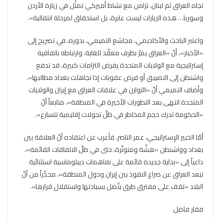
تجاه العراق ثم لبنان، تزامن مع نشاط أميركي تمثّل في زيارة الأردن
وسوريا… هذه الزيارات ليست عابرة، بل استحقاق لمرحلة انتقالية».
واعتبر الباحث والأكاديمي، مجاشع التميمي، بدوره، في تصريح إلى
«الأخبار»، أنّ «العراق يمرّ بظرف معقّد للغاية، وارتباطه باتفاقية
إستراتيجية مع الولايات المتحدة يفرض التزامات كبيرة، قد تدفع
واشنطن إلى التضييق أو فرض عقوبات إذا تجاهلت بغداد مطالبها».
وأضاف التميمي أنّ «التوازن في علاقات العراق مع إيران والولايات
المتحدة انتهى بعد التطورات الأخيرة في المنطقة»، متابعاً أنّ
«الحكومة تدرك حجم المخاطر في ظلّ تحولات إقليمية تتسارع».
أمّا الخبير الإستراتيجي، عمر الناصر، فأعرب عن اعتقاده أنّ العلاقة بين
بغداد وواشنطن «هشّة ومتوتّرة، حتى في ظلّ الاتفاقات القائمة»،
داعياً إلى «بداية جديدة قائمة على تفاهمات ديبلوماسية استثنائية
تبعد العراق عن صراع النفوذ بين إيران ودول المنطقة»، محذّراً من أنّ
البلاد «تقف على مفترق طرق يتّصل بسيادتها واستقلال قرارها».
فقار فاضل