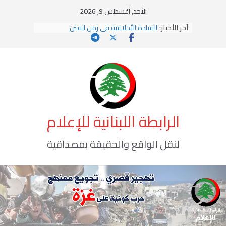
Ski
الأحد, أغسطس 9, 2026
t
آخر الأخبار:
القيادة الأخلاقية في زمن الفتن
conten
الاستلاب الثقافي وتحديات الهوية الإسلامية
الاختراق الفكري… معركة الوعي الأخطر
وهن المؤسسات!
يومَ يَفيضُ العَرَقُ
الرابطة اللبنانية للإعلام
لنقل الواقع والحقيقة بمصداقية