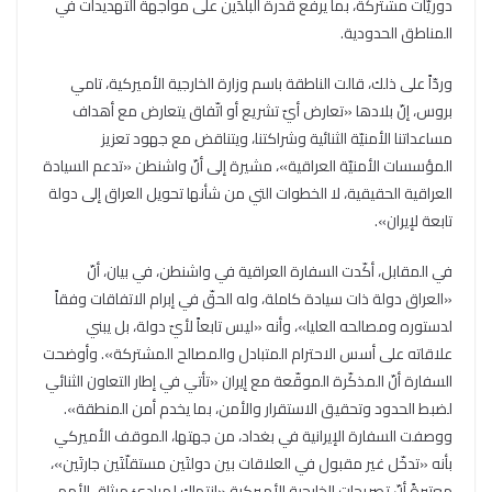
دوريّات مشتركة، بما يرفع قدرة البلدَين على مواجهة التهديدات في
المناطق الحدودية.
وردّاً على ذلك، قالت الناطقة باسم وزارة الخارجية الأميركية، تامي
بروس، إنّ بلادها «تعارض أيّ تشريع أو اتّفاق يتعارض مع أهداف
مساعداتنا الأمنيّة الثنائية وشراكتنا، ويتناقض مع جهود تعزيز
المؤسسات الأمنيّة العراقية»، مشيرة إلى أنّ واشنطن «تدعم السيادة
العراقية الحقيقية، لا الخطوات التي من شأنها تحويل العراق إلى دولة
تابعة لإيران».
في المقابل، أكّدت السفارة العراقية في واشنطن، في بيان، أنّ
«العراق دولة ذات سيادة كاملة، وله الحقّ في إبرام الاتفاقات وفقاً
لدستوره ومصالحه العليا»، وأنه «ليس تابعاً لأيّ دولة، بل يبني
علاقاته على أسس الاحترام المتبادل والمصالح المشتركة». وأوضحت
السفارة أنّ المذكّرة الموقّعة مع إيران «تأتي في إطار التعاون الثنائي
لضبط الحدود وتحقيق الاستقرار والأمن، بما يخدم أمن المنطقة».
ووصفت السفارة الإيرانية في بغداد، من جهتها، الموقف الأميركي
بأنه «تدخّل غير مقبول في العلاقات بين دولتَين مستقلّتَين جارتَين»،
معتبرةً أنّ تصريحات الخارجية الأميركية «انتهاك لمبادئ ميثاق الأمم