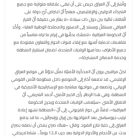
وأشار إلى أنّ العراق حريص على أن تبقى علاقاته متوازنة مع جميع
الشركاء الدوليين والإقليميين، معتبراً أنّ اعتراض أيّ دولة على
اتّفاقات ثنائية بين دول ذات سيادة «لا يغيّر من حقيقة أنّ القرار
العراقي مستقلّ ويستند إلى الدستور والمصلحة الوطنية العليا». وأكّد
أنّ الحكومة العراقية «تتمسّك بحقّها في إبرام ما تراه مناسباً من
تفاهمات لحماية أمنها، مع إبقاء قنوات الحوار والتعاون مفتوحة مع
جميع الأطراف، بما فيها الولايات المتحدة، لضمان استقرار المنطقة
وخدمة المصالح المشتركة».
لكنّ مراقبين يرون أنّ المذكّرة الأمنيّة تمثّل تحوّلاً في موقع العراق
الإقليمي، قد تدفعه أكثر إلى التموضع داخل منظومة الأمن القومي
الإيراني، وتضعه في مواجهة مباشرة مع الإستراتيجية الأميركية في
المنطقة. وفي هذا الإطار، رأى الخبير الأمني، أحمد الشريفي، أنّ
الاتفاق الأمني «سيُغضب الولايات المتحدة ويحرج الحكومة
العراقية»، لافتاً، في حوار تلفزيوني، إلى أنّ «المنطقة تشهد إعادة
ترتيب جيوسياسي بعد المواجهة بين إيران وإسرائيل»، ما قد يدفع
العراق إلى حلبة تنازع النفوذ. وقال: «هناك صراع يمكن أن نصفه بصراع
بحث عن الأحجام والأدوار الدولية بعد حرب الـ12 يوماً… نشاط لاريجاني